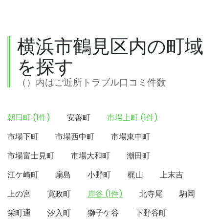
横浜市鶴見区内の町域
を探す
（）内はご近所トラブル口コミ件数
朝日町 (1件)
安善町
市場上町 (1件)
市場下町
市場西中町
市場東中町
市場富士見町
市場大和町
潮田町
江ケ崎町
扇島
小野町
梶山
上末吉
上の宮
寛政町
岸谷 (1件)
北寺尾
駒岡
栄町通
汐入町
獅子ケ谷
下野谷町