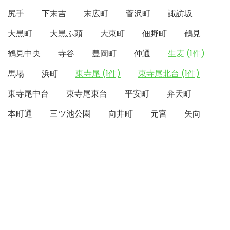
尻手
下末吉
末広町
菅沢町
諏訪坂
大黒町
大黒ふ頭
大東町
佃野町
鶴見
鶴見中央
寺谷
豊岡町
仲通
生麦 (1件)
馬場
浜町
東寺尾 (1件)
東寺尾北台 (1件)
東寺尾中台
東寺尾東台
平安町
弁天町
本町通
三ツ池公園
向井町
元宮
矢向