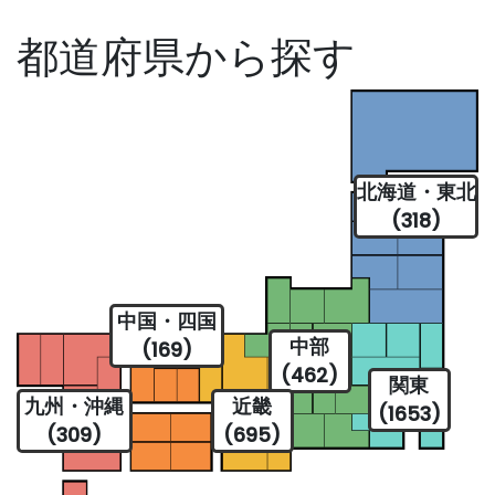
都道府県から探す
北海道・東北
(318)
中国・四国
中部
(169)
(462)
関東
九州・沖縄
近畿
(1653)
(309)
(695)