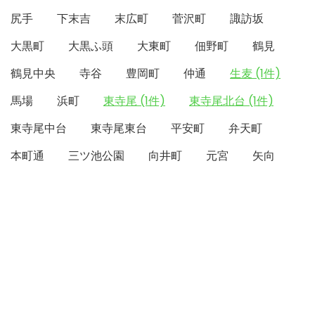
尻手
下末吉
末広町
菅沢町
諏訪坂
大黒町
大黒ふ頭
大東町
佃野町
鶴見
鶴見中央
寺谷
豊岡町
仲通
生麦 (1件)
馬場
浜町
東寺尾 (1件)
東寺尾北台 (1件)
東寺尾中台
東寺尾東台
平安町
弁天町
本町通
三ツ池公園
向井町
元宮
矢向