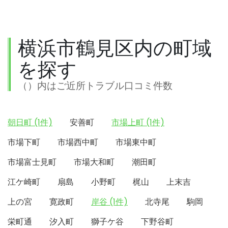
横浜市鶴見区内の町域
を探す
（）内はご近所トラブル口コミ件数
朝日町 (1件)
安善町
市場上町 (1件)
市場下町
市場西中町
市場東中町
市場富士見町
市場大和町
潮田町
江ケ崎町
扇島
小野町
梶山
上末吉
上の宮
寛政町
岸谷 (1件)
北寺尾
駒岡
栄町通
汐入町
獅子ケ谷
下野谷町