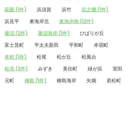
萩園 (1件)
浜須賀
浜竹
浜之郷 (1件)
浜見平
東海岸北
東海岸南 (12件)
菱沼 (2件)
菱沼海岸 (1件)
ひばりが丘
富士見町
平太夫新田
平和町
本宿町
本村 (1件)
松尾
松が丘
松風台
松浪 (3件)
みずき
美住町
緑が浜
室田
元町
柳島 (1件)
柳島海岸
矢畑
若松町