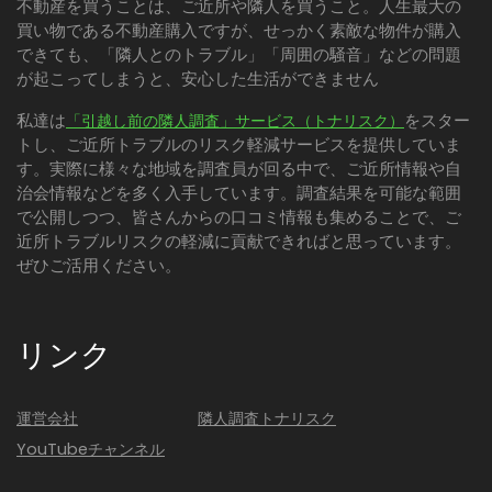
不動産を買うことは、ご近所や隣人を買うこと。人生最大の
買い物である不動産購入ですが、せっかく素敵な物件が購入
できても、「隣人とのトラブル」「周囲の騒音」などの問題
が起こってしまうと、安心した生活ができません
私達は
をスター
「引越し前の隣人調査」サービス（トナリスク）
トし、ご近所トラブルのリスク軽減サービスを提供していま
す。実際に様々な地域を調査員が回る中で、ご近所情報や自
治会情報などを多く入手しています。調査結果を可能な範囲
で公開しつつ、皆さんからの口コミ情報も集めることで、ご
近所トラブルリスクの軽減に貢献できればと思っています。
ぜひご活用ください。
リンク
運営会社
隣人調査トナリスク
YouTubeチャンネル