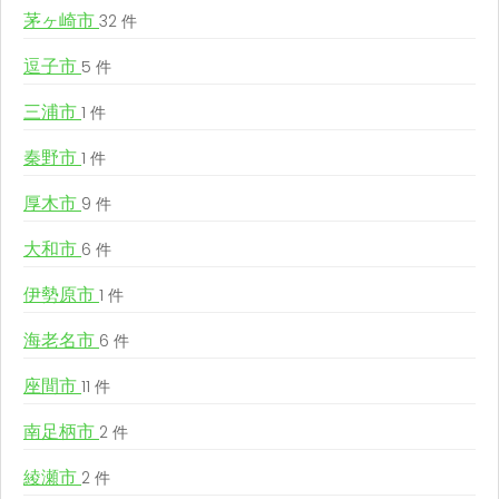
茅ヶ崎市
32 件
逗子市
5 件
三浦市
1 件
秦野市
1 件
厚木市
9 件
大和市
6 件
伊勢原市
1 件
海老名市
6 件
座間市
11 件
南足柄市
2 件
綾瀬市
2 件