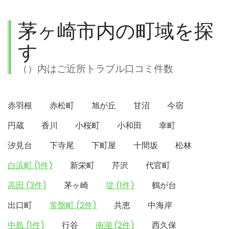
茅ヶ崎市内の町域を探
す
（）内はご近所トラブル口コミ件数
赤羽根
赤松町
旭が丘
甘沼
今宿
円蔵
香川
小桜町
小和田
幸町
汐見台
下寺尾
下町屋
十間坂
松林
白浜町 (1件)
新栄町
芹沢
代官町
高田 (3件)
茅ヶ崎
堤 (1件)
鶴が台
出口町
常盤町 (2件)
共恵
中海岸
中島 (1件)
行谷
南湖 (2件)
西久保