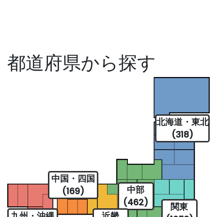
都道府県から探す
北海道・東北
(318)
中国・四国
中部
(169)
(462)
関東
九州・沖縄
近畿