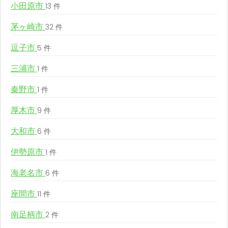
小田原市
13 件
茅ヶ崎市
32 件
逗子市
5 件
三浦市
1 件
秦野市
1 件
厚木市
9 件
大和市
6 件
伊勢原市
1 件
海老名市
6 件
座間市
11 件
南足柄市
2 件