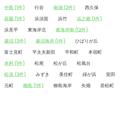
中島 (1件)
行谷
南湖 (2件)
西久保
萩園 (1件)
浜須賀
浜竹
浜之郷 (1件)
浜見平
東海岸北
東海岸南 (12件)
菱沼 (2件)
菱沼海岸 (1件)
ひばりが丘
富士見町
平太夫新田
平和町
本宿町
本村 (1件)
松尾
松が丘
松風台
松浪 (3件)
みずき
美住町
緑が浜
室田
元町
柳島 (1件)
柳島海岸
矢畑
若松町