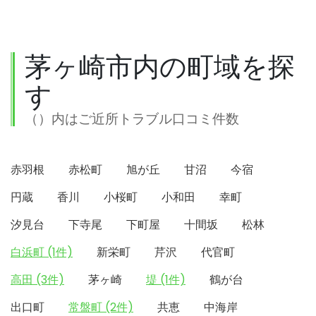
茅ヶ崎市内の町域を探
す
（）内はご近所トラブル口コミ件数
赤羽根
赤松町
旭が丘
甘沼
今宿
円蔵
香川
小桜町
小和田
幸町
汐見台
下寺尾
下町屋
十間坂
松林
白浜町 (1件)
新栄町
芹沢
代官町
高田 (3件)
茅ヶ崎
堤 (1件)
鶴が台
出口町
常盤町 (2件)
共恵
中海岸