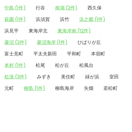
中島 (1件)
行谷
南湖 (2件)
西久保
萩園 (1件)
浜須賀
浜竹
浜之郷 (1件)
浜見平
東海岸北
東海岸南 (12件)
菱沼 (2件)
菱沼海岸 (1件)
ひばりが丘
富士見町
平太夫新田
平和町
本宿町
本村 (1件)
松尾
松が丘
松風台
松浪 (3件)
みずき
美住町
緑が浜
室田
元町
柳島 (1件)
柳島海岸
矢畑
若松町