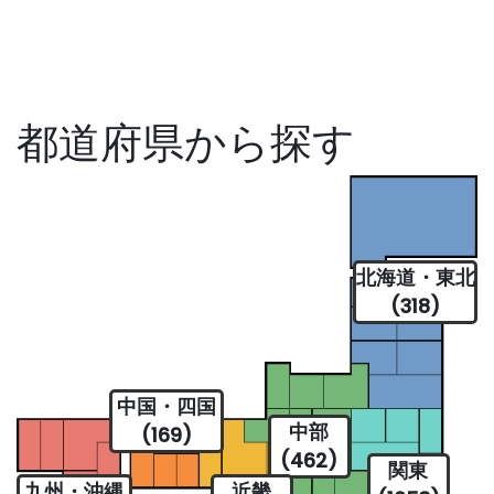
都道府県から探す
北海道・東北
(318)
中国・四国
中部
(169)
(462)
関東
九州・沖縄
近畿