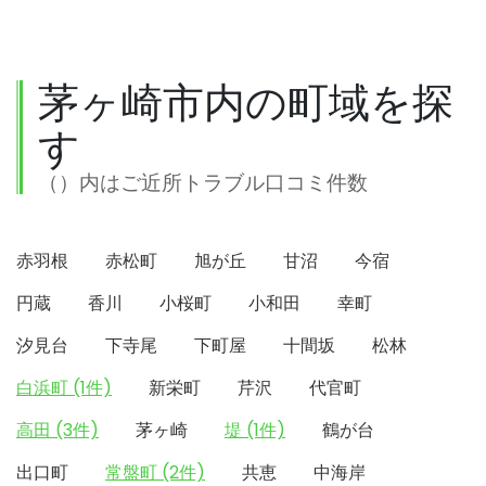
茅ヶ崎市内の町域を探
す
（）内はご近所トラブル口コミ件数
赤羽根
赤松町
旭が丘
甘沼
今宿
円蔵
香川
小桜町
小和田
幸町
汐見台
下寺尾
下町屋
十間坂
松林
白浜町 (1件)
新栄町
芹沢
代官町
高田 (3件)
茅ヶ崎
堤 (1件)
鶴が台
出口町
常盤町 (2件)
共恵
中海岸