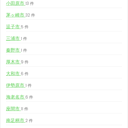
小田原市
13 件
茅ヶ崎市
32 件
逗子市
5 件
三浦市
1 件
秦野市
1 件
厚木市
9 件
大和市
6 件
伊勢原市
1 件
海老名市
6 件
座間市
11 件
南足柄市
2 件