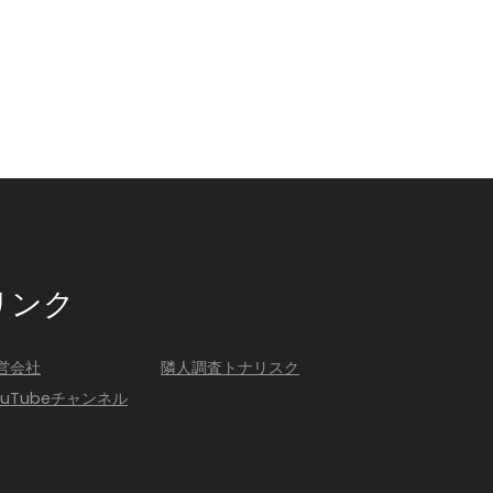
リンク
営会社
隣人調査トナリスク
ouTubeチャンネル