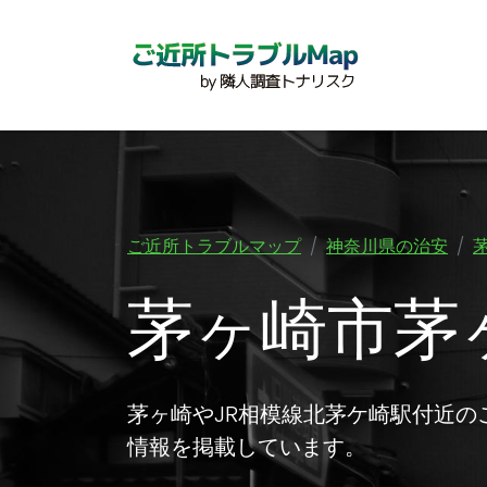
ご近所トラブルマップ
神奈川県の治安
茅ヶ崎市茅
茅ヶ崎やJR相模線北茅ケ崎駅付近
情報を掲載しています。