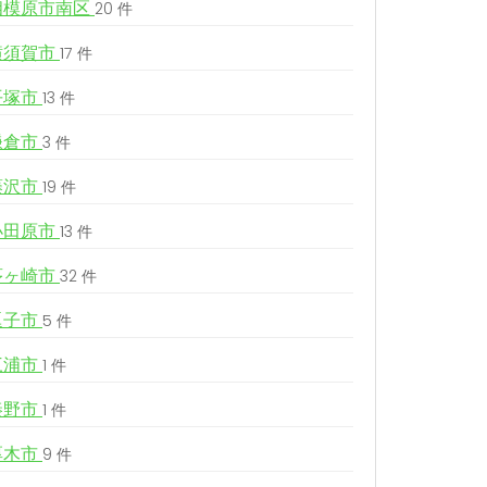
相模原市南区
20 件
横須賀市
17 件
平塚市
13 件
鎌倉市
3 件
藤沢市
19 件
小田原市
13 件
茅ヶ崎市
32 件
逗子市
5 件
三浦市
1 件
秦野市
1 件
厚木市
9 件