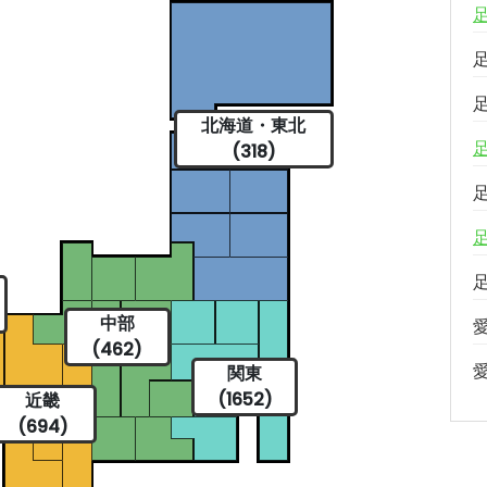
北海道・東北
(318)
中部
(462)
関東
(1652)
近畿
(694)