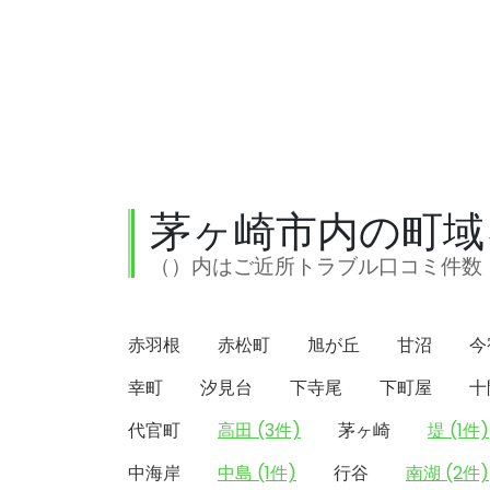
茅ヶ崎市内の町域
（）内はご近所トラブル口コミ件数
赤羽根
赤松町
旭が丘
甘沼
今
幸町
汐見台
下寺尾
下町屋
十
代官町
高田 (3件)
茅ヶ崎
堤 (1件)
中海岸
中島 (1件)
行谷
南湖 (2件)