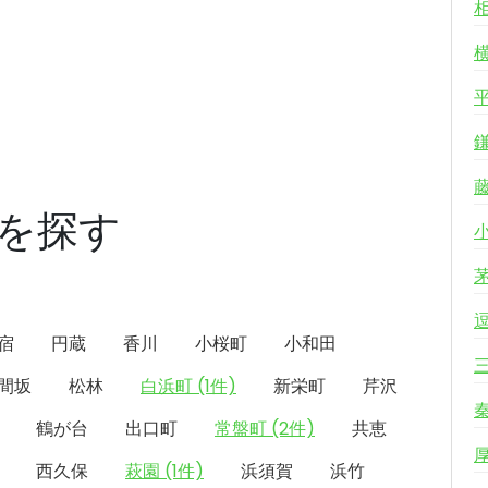
を探す
宿
円蔵
香川
小桜町
小和田
間坂
松林
白浜町 (1件)
新栄町
芹沢
鶴が台
出口町
常盤町 (2件)
共恵
西久保
萩園 (1件)
浜須賀
浜竹