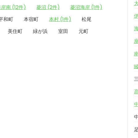
岸南 (12件)
菱沼 (2件)
菱沼海岸 (1件)
平和町
本宿町
本村 (1件)
松尾
美住町
緑が浜
室田
元町