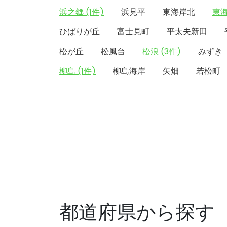
浜之郷 (1件)
浜見平
東海岸北
東海
ひばりが丘
富士見町
平太夫新田
松が丘
松風台
松浪 (3件)
みずき
柳島 (1件)
柳島海岸
矢畑
若松町
都道府県から探す