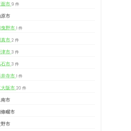
箕面市
9 件
柏原市
羽曳野市
1 件
門真市
2 件
摂津市
3 件
高石市
3 件
藤井寺市
1 件
東大阪市
20 件
泉南市
四條畷市
交野市