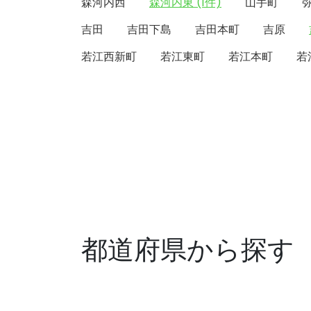
森河内西
森河内東 (1件)
山手町
吉田
吉田下島
吉田本町
吉原
若江西新町
若江東町
若江本町
若
都道府県から探す