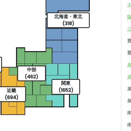
北海道・東北
(318)
中部
(462)
関東
(1652)
近畿
(694)