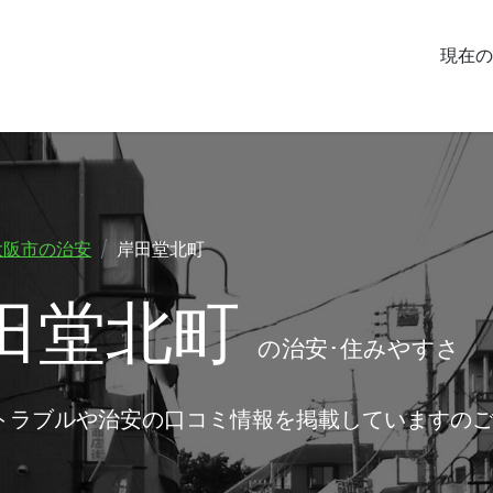
現在の
大阪市の治安
岸田堂北町
田堂北町
の治安･住みやすさ
トラブルや治安の口コミ情報を掲載していますの