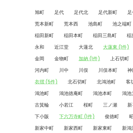
旭町
足代
足代北
足代新町
足
荒本新町
荒本西
池島町
池之端町
稲田新町
稲田本町
稲田三島町
稲
永和
近江堂
大蓮北
大蓮東 (1件)
金岡
金物町
加納 (1件)
上石切町
河内町
川中
川俣
川俣本町
神
衣摺 (5件)
北石切町
北鴻池町
客
鴻池町
鴻池徳庵町
鴻池本町
鴻池
古箕輪
小若江
桜町
三ノ瀬
新
下小阪
下六万寺町 (1件)
俊徳町
新家中町
新家西町
新家東町
新鴻