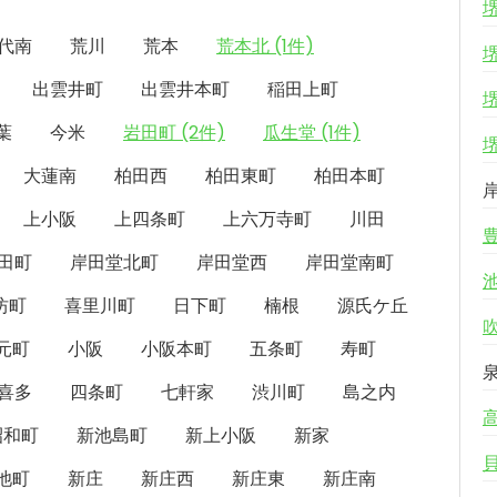
代南
荒川
荒本
荒本北 (1件)
出雲井町
出雲井本町
稲田上町
葉
今米
岩田町 (2件)
瓜生堂 (1件)
大蓮南
柏田西
柏田東町
柏田本町
上小阪
上四条町
上六万寺町
川田
田町
岸田堂北町
岸田堂西
岸田堂南町
坊町
喜里川町
日下町
楠根
源氏ケ丘
元町
小阪
小阪本町
五条町
寿町
喜多
四条町
七軒家
渋川町
島之内
昭和町
新池島町
新上小阪
新家
池町
新庄
新庄西
新庄東
新庄南