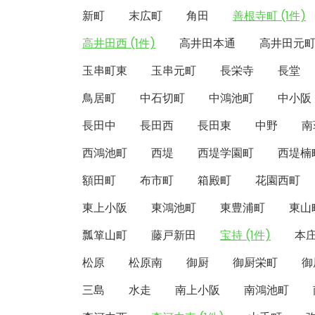
新町
末広町
角田
善根寺町 (1件)
高井田西 (1件)
高井田本通
高井田元
玉串町東
玉串元町
長栄寺
長堂
鳥居町
中石切町
中鴻池町
中小阪
長田中
長田西
長田東
中野
南
西鴻池町
西堤
西堤学園町
西堤楠
額田町
布市町
箱殿町
花園西町
東上小阪
東鴻池町
東豊浦町
東山
瓢箪山町
藤戸新田
宝持 (1件)
本
松原
松原南
御厨
御厨栄町
御
三島
水走
南上小阪
南鴻池町