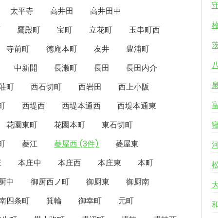
太平寺
高井田
高井田中
町
鷹殿町
宝町
立花町
玉串町西
寺前町
徳庵本町
友井
豊浦町
中新開
長瀬町
長田
長田内介
荘町
西石切町
西岩田
西上小阪
町
西堤西
西堤本通西
西堤本通東
花園東町
花園本町
東石切町
町
菱江
菱屋西 (3件)
菱屋東
庄
本庄中
本庄西
本庄東
本町
厨中
御厨西ノ町
御厨東
御厨南
南四条町
箕輪
御幸町
元町