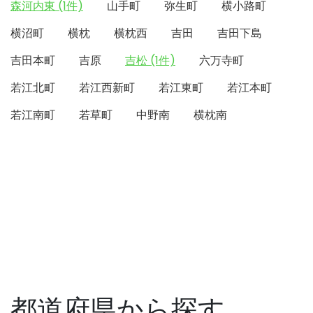
森河内東 (1件)
山手町
弥生町
横小路町
横沼町
横枕
横枕西
吉田
吉田下島
吉田本町
吉原
吉松 (1件)
六万寺町
若江北町
若江西新町
若江東町
若江本町
若江南町
若草町
中野南
横枕南
都道府県から探す