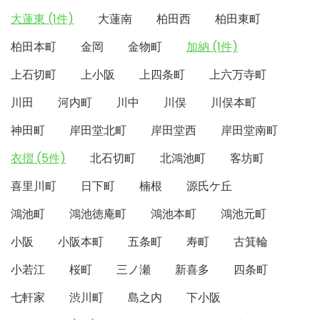
大蓮東 (1件)
大蓮南
柏田西
柏田東町
柏田本町
金岡
金物町
加納 (1件)
上石切町
上小阪
上四条町
上六万寺町
川田
河内町
川中
川俣
川俣本町
神田町
岸田堂北町
岸田堂西
岸田堂南町
衣摺 (5件)
北石切町
北鴻池町
客坊町
喜里川町
日下町
楠根
源氏ケ丘
鴻池町
鴻池徳庵町
鴻池本町
鴻池元町
小阪
小阪本町
五条町
寿町
古箕輪
小若江
桜町
三ノ瀬
新喜多
四条町
七軒家
渋川町
島之内
下小阪