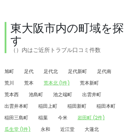
東大阪市内の町域を探
す
（）内はご近所トラブル口コミ件数
旭町
足代
足代北
足代新町
足代南
荒川
荒本
荒本北 (1件)
荒本新町
荒本西
池島町
池之端町
出雲井町
出雲井本町
稲田上町
稲田新町
稲田本町
稲田三島町
稲葉
今米
岩田町 (2件)
瓜生堂 (1件)
永和
近江堂
大蓮北