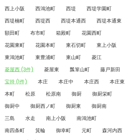
西上小阪
西鴻池町
西堤
西堤学園町
西堤楠町
西堤西
西堤本通西
西堤本通東
額田町
布市町
箱殿町
花園西町
花園東町
花園本町
東石切町
東上小阪
東鴻池町
東豊浦町
東山町
菱江
菱屋西 (3件)
菱屋東
瓢箪山町
藤戸新田
宝持 (1件)
本庄
本庄中
本庄西
本庄東
本町
松原
松原南
御厨
御厨栄町
御厨中
御厨西ノ町
御厨東
御厨南
三島
水走
南上小阪
南鴻池町
南四条町
箕輪
御幸町
元町
森河内西