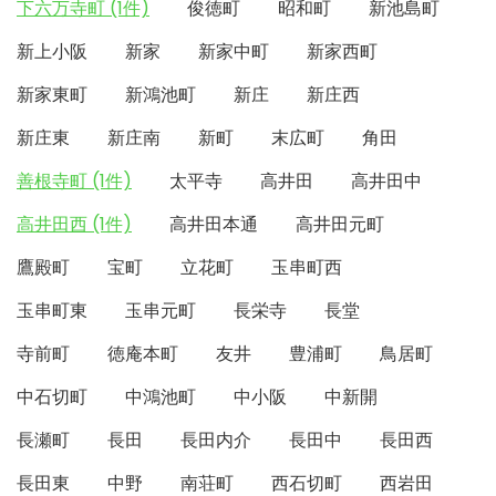
下六万寺町 (1件)
俊徳町
昭和町
新池島町
新上小阪
新家
新家中町
新家西町
新家東町
新鴻池町
新庄
新庄西
新庄東
新庄南
新町
末広町
角田
善根寺町 (1件)
太平寺
高井田
高井田中
高井田西 (1件)
高井田本通
高井田元町
鷹殿町
宝町
立花町
玉串町西
玉串町東
玉串元町
長栄寺
長堂
寺前町
徳庵本町
友井
豊浦町
鳥居町
中石切町
中鴻池町
中小阪
中新開
長瀬町
長田
長田内介
長田中
長田西
長田東
中野
南荘町
西石切町
西岩田