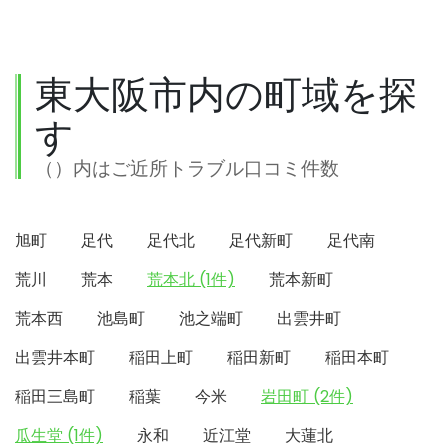
東大阪市内の町域を探
す
（）内はご近所トラブル口コミ件数
旭町
足代
足代北
足代新町
足代南
荒川
荒本
荒本北 (1件)
荒本新町
荒本西
池島町
池之端町
出雲井町
出雲井本町
稲田上町
稲田新町
稲田本町
稲田三島町
稲葉
今米
岩田町 (2件)
瓜生堂 (1件)
永和
近江堂
大蓮北