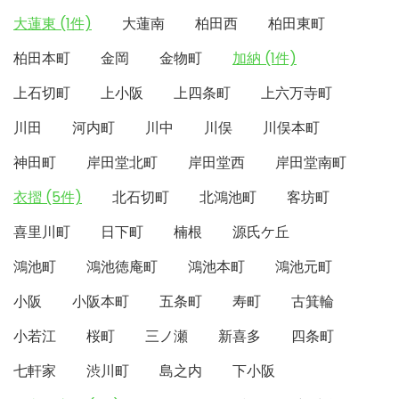
大蓮東 (1件)
大蓮南
柏田西
柏田東町
柏田本町
金岡
金物町
加納 (1件)
上石切町
上小阪
上四条町
上六万寺町
川田
河内町
川中
川俣
川俣本町
神田町
岸田堂北町
岸田堂西
岸田堂南町
衣摺 (5件)
北石切町
北鴻池町
客坊町
喜里川町
日下町
楠根
源氏ケ丘
鴻池町
鴻池徳庵町
鴻池本町
鴻池元町
小阪
小阪本町
五条町
寿町
古箕輪
小若江
桜町
三ノ瀬
新喜多
四条町
七軒家
渋川町
島之内
下小阪