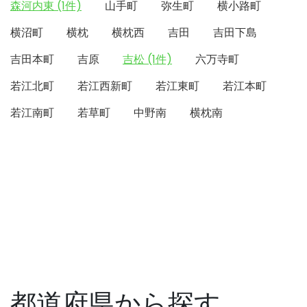
森河内東 (1件)
山手町
弥生町
横小路町
横沼町
横枕
横枕西
吉田
吉田下島
吉田本町
吉原
吉松 (1件)
六万寺町
若江北町
若江西新町
若江東町
若江本町
若江南町
若草町
中野南
横枕南
都道府県から探す