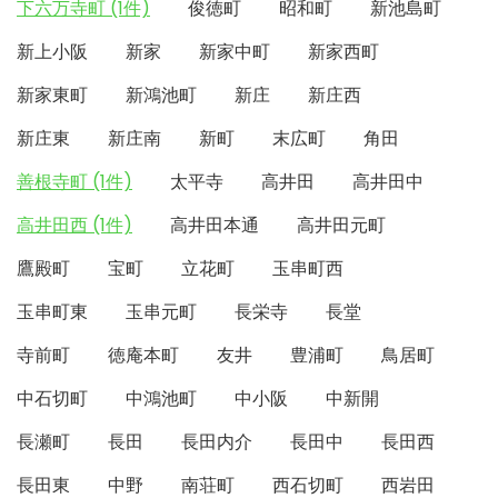
下六万寺町 (1件)
俊徳町
昭和町
新池島町
新上小阪
新家
新家中町
新家西町
新家東町
新鴻池町
新庄
新庄西
新庄東
新庄南
新町
末広町
角田
善根寺町 (1件)
太平寺
高井田
高井田中
高井田西 (1件)
高井田本通
高井田元町
鷹殿町
宝町
立花町
玉串町西
玉串町東
玉串元町
長栄寺
長堂
寺前町
徳庵本町
友井
豊浦町
鳥居町
中石切町
中鴻池町
中小阪
中新開
長瀬町
長田
長田内介
長田中
長田西
長田東
中野
南荘町
西石切町
西岩田