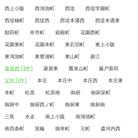
西上小阪
西鴻池町
西堤
西堤学園町
西堤楠町
西堤西
西堤本通西
西堤本通東
額田町
布市町
箱殿町
花園西町
花園東町
花園本町
東石切町
東上小阪
東鴻池町
東豊浦町
東山町
菱江
菱屋西 (3件)
菱屋東
瓢箪山町
藤戸新田
宝持 (1件)
本庄
本庄中
本庄西
本庄東
本町
松原
松原南
御厨
御厨栄町
御厨中
御厨西ノ町
御厨東
御厨南
三島
水走
南上小阪
南鴻池町
南四条町
箕輪
御幸町
元町
森河内西