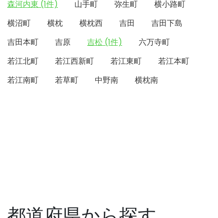
森河内東 (1件)
山手町
弥生町
横小路町
横沼町
横枕
横枕西
吉田
吉田下島
吉田本町
吉原
吉松 (1件)
六万寺町
若江北町
若江西新町
若江東町
若江本町
若江南町
若草町
中野南
横枕南
都道府県から探す