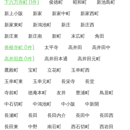
下六万寺町 (1件)
俊徳町
昭和町
新池島町
新上小阪
新家
新家中町
新家西町
新家東町
新鴻池町
新庄
新庄西
新庄東
新庄南
新町
末広町
角田
善根寺町 (1件)
太平寺
高井田
高井田中
高井田西 (1件)
高井田本通
高井田元町
鷹殿町
宝町
立花町
玉串町西
玉串町東
玉串元町
長栄寺
長堂
寺前町
徳庵本町
友井
豊浦町
鳥居町
中石切町
中鴻池町
中小阪
中新開
長瀬町
長田
長田内介
長田中
長田西
長田東
中野
南荘町
西石切町
西岩田