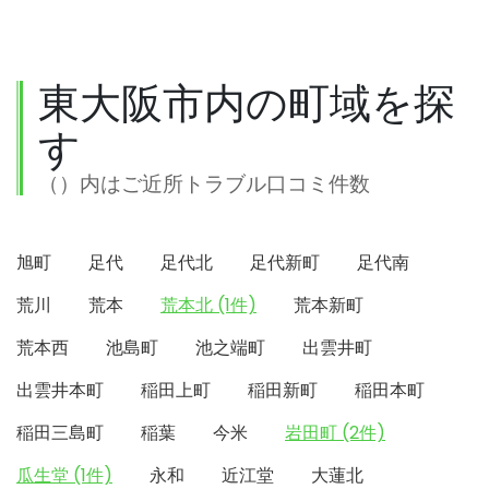
東大阪市内の町域を探
す
（）内はご近所トラブル口コミ件数
旭町
足代
足代北
足代新町
足代南
荒川
荒本
荒本北 (1件)
荒本新町
荒本西
池島町
池之端町
出雲井町
出雲井本町
稲田上町
稲田新町
稲田本町
稲田三島町
稲葉
今米
岩田町 (2件)
瓜生堂 (1件)
永和
近江堂
大蓮北