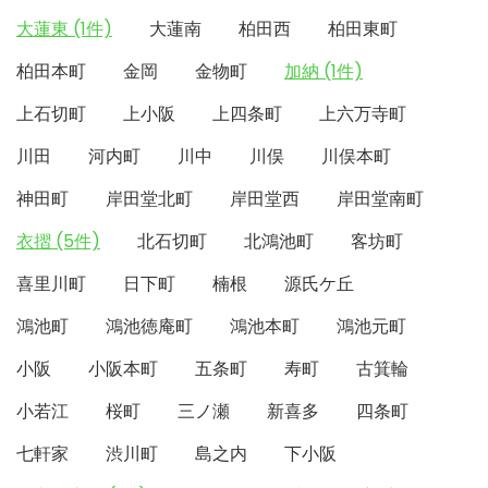
大蓮東 (1件)
大蓮南
柏田西
柏田東町
柏田本町
金岡
金物町
加納 (1件)
上石切町
上小阪
上四条町
上六万寺町
川田
河内町
川中
川俣
川俣本町
神田町
岸田堂北町
岸田堂西
岸田堂南町
衣摺 (5件)
北石切町
北鴻池町
客坊町
喜里川町
日下町
楠根
源氏ケ丘
鴻池町
鴻池徳庵町
鴻池本町
鴻池元町
小阪
小阪本町
五条町
寿町
古箕輪
小若江
桜町
三ノ瀬
新喜多
四条町
七軒家
渋川町
島之内
下小阪