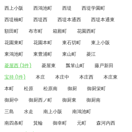
西上小阪
西鴻池町
西堤
西堤学園町
西堤楠町
西堤西
西堤本通西
西堤本通東
額田町
布市町
箱殿町
花園西町
花園東町
花園本町
東石切町
東上小阪
東鴻池町
東豊浦町
東山町
菱江
菱屋西 (3件)
菱屋東
瓢箪山町
藤戸新田
宝持 (1件)
本庄
本庄中
本庄西
本庄東
本町
松原
松原南
御厨
御厨栄町
御厨中
御厨西ノ町
御厨東
御厨南
三島
水走
南上小阪
南鴻池町
南四条町
箕輪
御幸町
元町
森河内西