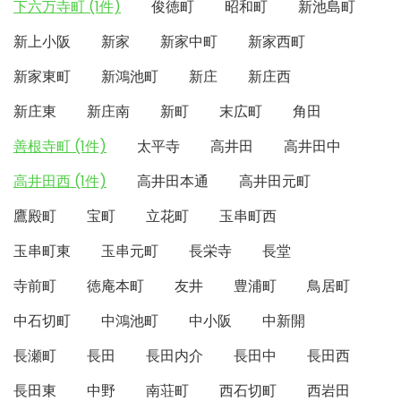
下六万寺町 (1件)
俊徳町
昭和町
新池島町
新上小阪
新家
新家中町
新家西町
新家東町
新鴻池町
新庄
新庄西
新庄東
新庄南
新町
末広町
角田
善根寺町 (1件)
太平寺
高井田
高井田中
高井田西 (1件)
高井田本通
高井田元町
鷹殿町
宝町
立花町
玉串町西
玉串町東
玉串元町
長栄寺
長堂
寺前町
徳庵本町
友井
豊浦町
鳥居町
中石切町
中鴻池町
中小阪
中新開
長瀬町
長田
長田内介
長田中
長田西
長田東
中野
南荘町
西石切町
西岩田