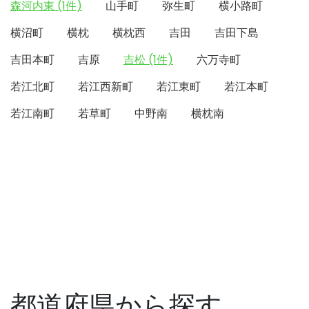
森河内東 (1件)
山手町
弥生町
横小路町
横沼町
横枕
横枕西
吉田
吉田下島
吉田本町
吉原
吉松 (1件)
六万寺町
若江北町
若江西新町
若江東町
若江本町
若江南町
若草町
中野南
横枕南
都道府県から探す