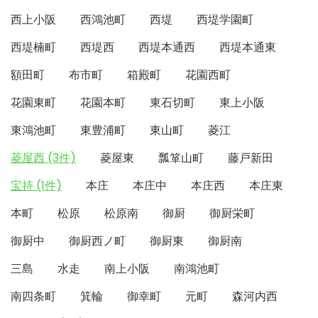
西上小阪
西鴻池町
西堤
西堤学園町
西堤楠町
西堤西
西堤本通西
西堤本通東
額田町
布市町
箱殿町
花園西町
花園東町
花園本町
東石切町
東上小阪
東鴻池町
東豊浦町
東山町
菱江
菱屋西 (3件)
菱屋東
瓢箪山町
藤戸新田
宝持 (1件)
本庄
本庄中
本庄西
本庄東
本町
松原
松原南
御厨
御厨栄町
御厨中
御厨西ノ町
御厨東
御厨南
三島
水走
南上小阪
南鴻池町
南四条町
箕輪
御幸町
元町
森河内西