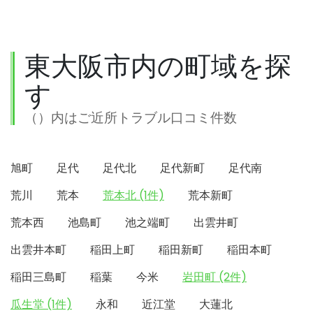
東大阪市内の町域を探
す
（）内はご近所トラブル口コミ件数
旭町
足代
足代北
足代新町
足代南
荒川
荒本
荒本北 (1件)
荒本新町
荒本西
池島町
池之端町
出雲井町
出雲井本町
稲田上町
稲田新町
稲田本町
稲田三島町
稲葉
今米
岩田町 (2件)
瓜生堂 (1件)
永和
近江堂
大蓮北