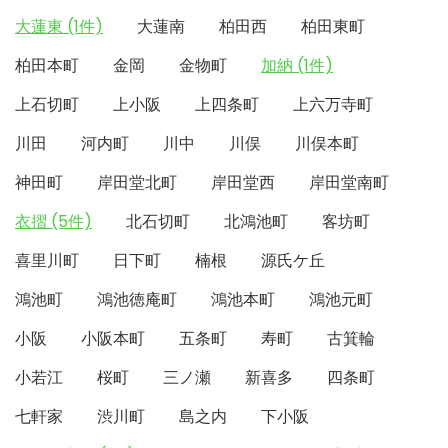
大蓮東 (1件)
大蓮南
柏田西
柏田東町
柏田本町
金岡
金物町
加納 (1件)
上石切町
上小阪
上四条町
上六万寺町
川田
河内町
川中
川俣
川俣本町
神田町
岸田堂北町
岸田堂西
岸田堂南町
衣摺 (5件)
北石切町
北鴻池町
客坊町
喜里川町
日下町
楠根
源氏ケ丘
鴻池町
鴻池徳庵町
鴻池本町
鴻池元町
小阪
小阪本町
五条町
寿町
古箕輪
小若江
桜町
三ノ瀬
新喜多
四条町
七軒家
渋川町
島之内
下小阪