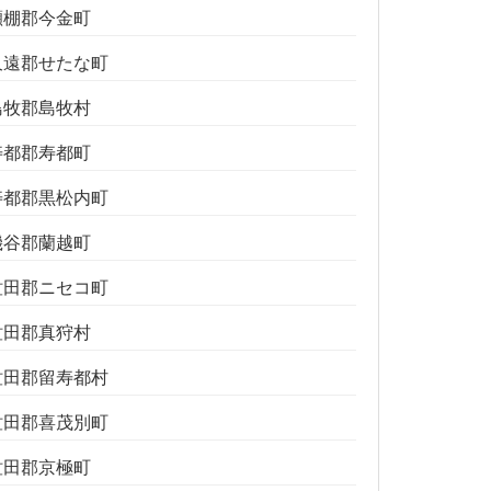
瀬棚郡今金町
久遠郡せたな町
島牧郡島牧村
寿都郡寿都町
寿都郡黒松内町
磯谷郡蘭越町
虻田郡ニセコ町
虻田郡真狩村
虻田郡留寿都村
虻田郡喜茂別町
虻田郡京極町