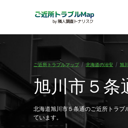
ご近所トラブルマップ
北海道の治安
旭
旭川市５条
北海道旭川市５条通のご近所トラブ
ています。