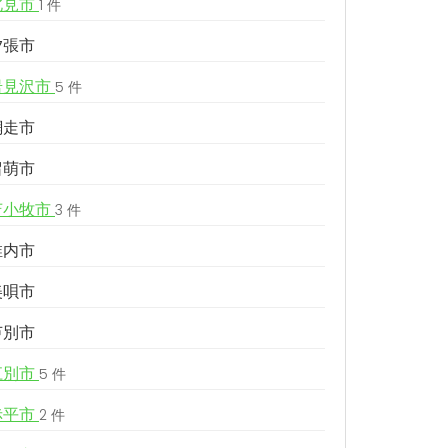
北見市
1 件
夕張市
岩見沢市
5 件
網走市
留萌市
苫小牧市
3 件
稚内市
美唄市
芦別市
江別市
5 件
赤平市
2 件