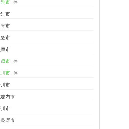
紋別市
1 件
士別市
名寄市
三笠市
根室市
千歳市
1 件
滝川市
1 件
砂川市
歌志内市
深川市
富良野市