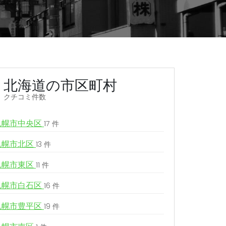
北海道の市区町村
クチコミ件数
札幌市中央区
17 件
札幌市北区
13 件
札幌市東区
11 件
札幌市白石区
16 件
札幌市豊平区
19 件