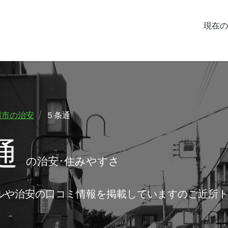
現在の
川市の治安
５条通
通
の治安･住みやすさ
ルや治安の口コミ情報を掲載していますのご近所