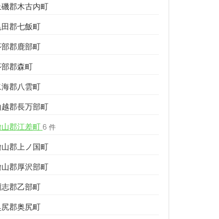
上磯郡木古内町
亀田郡七飯町
茅部郡鹿部町
茅部郡森町
二海郡八雲町
山越郡長万部町
檜山郡江差町
6 件
檜山郡上ノ国町
檜山郡厚沢部町
爾志郡乙部町
奥尻郡奥尻町