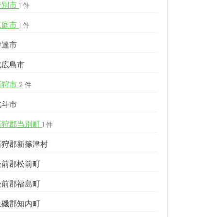
登別市
1 件
恵庭市
1 件
伊達市
北広島市
石狩市
2 件
北斗市
石狩郡当別町
1 件
石狩郡新篠津村
松前郡松前町
松前郡福島町
上磯郡知内町