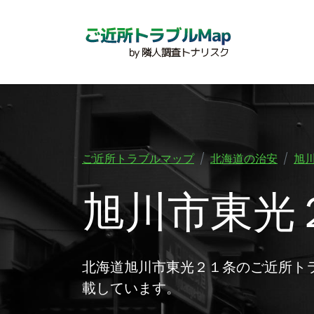
ご近所トラブルマップ
北海道の治安
旭
旭川市東光
北海道旭川市東光２１条のご近所ト
載しています。