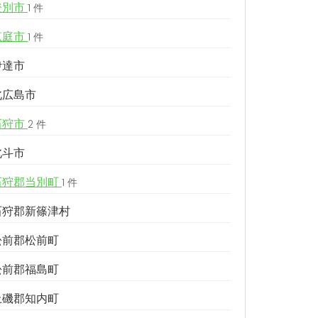
登別市
1 件
恵庭市
1 件
伊達市
北広島市
石狩市
2 件
北斗市
石狩郡当別町
1 件
石狩郡新篠津村
松前郡松前町
松前郡福島町
上磯郡知内町