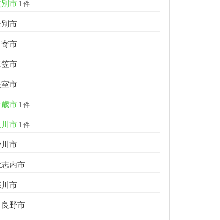
紋別市
1 件
士別市
名寄市
三笠市
根室市
千歳市
1 件
滝川市
1 件
砂川市
歌志内市
深川市
富良野市