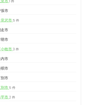
北見市
1 件
夕張市
岩見沢市
5 件
網走市
留萌市
苫小牧市
3 件
稚内市
美唄市
芦別市
江別市
5 件
赤平市
2 件