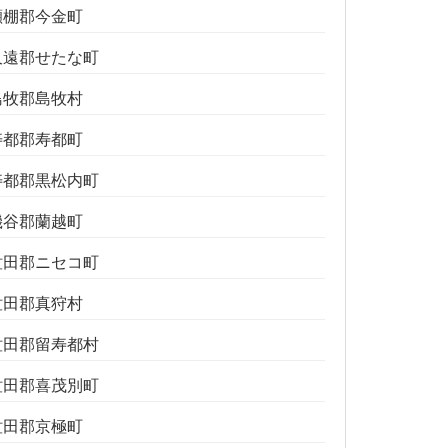
瀬棚郡今金町
久遠郡せたな町
島牧郡島牧村
寿都郡寿都町
寿都郡黒松内町
磯谷郡蘭越町
虻田郡ニセコ町
虻田郡真狩村
虻田郡留寿都村
虻田郡喜茂別町
虻田郡京極町