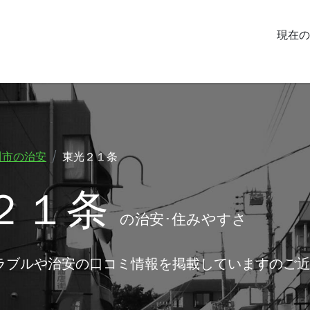
現在の
川市の治安
東光２１条
２１条
の治安･住みやすさ
ラブルや治安の口コミ情報を掲載していますのご