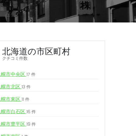
北海道の市区町村
クチコミ件数
札幌市中央区
17 件
札幌市北区
13 件
札幌市東区
11 件
札幌市白石区
16 件
札幌市豊平区
19 件