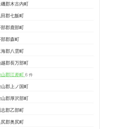
上磯郡木古内町
亀田郡七飯町
茅部郡鹿部町
茅部郡森町
二海郡八雲町
山越郡長万部町
檜山郡江差町
6 件
檜山郡上ノ国町
檜山郡厚沢部町
爾志郡乙部町
奥尻郡奥尻町