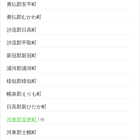
勇払郡安平町
勇払郡むかわ町
沙流郡日高町
沙流郡平取町
新冠郡新冠町
浦河郡浦河町
様似郡様似町
幌泉郡えりも町
日高郡新ひだか町
河東郡音更町
1 件
河東郡士幌町