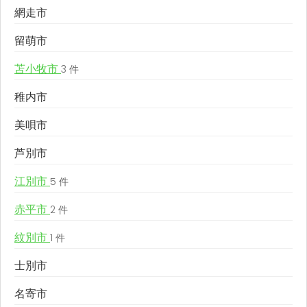
網走市
留萌市
苫小牧市
3 件
稚内市
美唄市
芦別市
江別市
5 件
赤平市
2 件
紋別市
1 件
士別市
名寄市