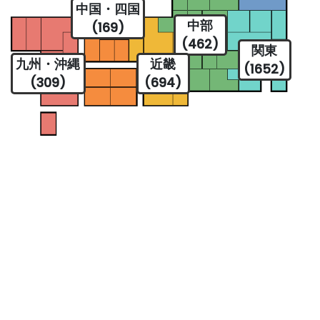
中国・四国
中部
(169)
(462)
関東
九州・沖縄
近畿
(1652)
(309)
(694)