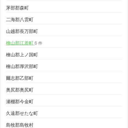
茅部郡森町
二海郡八雲町
山越郡長万部町
檜山郡江差町
6 件
檜山郡上ノ国町
檜山郡厚沢部町
爾志郡乙部町
奥尻郡奥尻町
瀬棚郡今金町
久遠郡せたな町
島牧郡島牧村