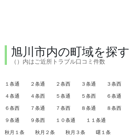
旭川市内の町域を探す
（）内はご近所トラブル口コミ件数
１条通
２条通
２条西
３条通
３条西
４条通
４条西
５条通
５条西
６条通
６条西
７条通
７条西
８条通
８条西
９条通
９条西
１０条通
１１条通
秋月１条
秋月２条
秋月３条
曙１条