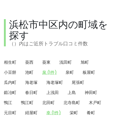
浜松市中区内の町域を
探す
（）内はご近所トラブル口コミ件数
相生町
葵西
葵東
浅田町
旭町
小豆餅
池町
泉 (1件)
泉町
板屋町
瓜内町
海老塚
海老塚町
尾張町
鍛冶町
春日町
上浅田
上島
神田町
鴨江
鴨江町
北田町
北寺島町
木戸町
元目町
紺屋町
幸 (1件)
栄町
肴町