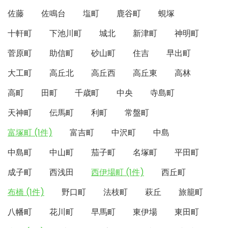
佐藤
佐鳴台
塩町
鹿谷町
蜆塚
十軒町
下池川町
城北
新津町
神明町
菅原町
助信町
砂山町
住吉
早出町
大工町
高丘北
高丘西
高丘東
高林
高町
田町
千歳町
中央
寺島町
天神町
伝馬町
利町
常盤町
富塚町 (1件)
富吉町
中沢町
中島
中島町
中山町
茄子町
名塚町
平田町
成子町
西浅田
西伊場町 (1件)
西丘町
布橋 (1件)
野口町
法枝町
萩丘
旅籠町
八幡町
花川町
早馬町
東伊場
東田町