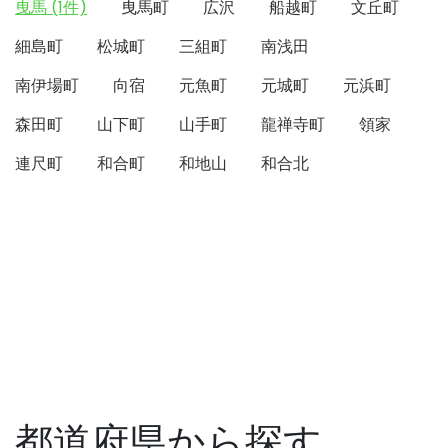
曳馬 (1件)
曳馬町
広沢
船越町
文丘町
細島町
松城町
三組町
南浅田
南伊場町
向宿
元魚町
元城町
元浜町
森田町
山下町
山手町
龍禅寺町
領家
連尺町
和合町
和地山
和合北
都道府県から探す