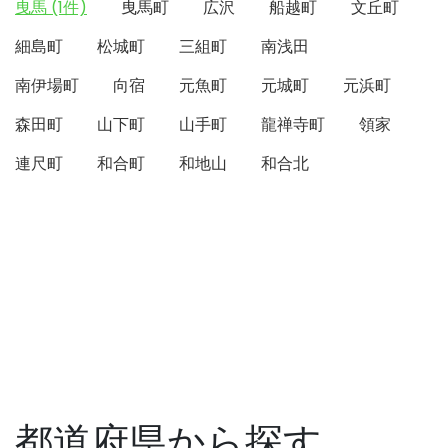
曳馬 (1件)
曳馬町
広沢
船越町
文丘町
細島町
松城町
三組町
南浅田
南伊場町
向宿
元魚町
元城町
元浜町
森田町
山下町
山手町
龍禅寺町
領家
連尺町
和合町
和地山
和合北
都道府県から探す