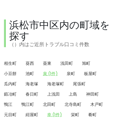
浜松市中区内の町域を
探す
（）内はご近所トラブル口コミ件数
相生町
葵西
葵東
浅田町
旭町
小豆餅
池町
泉 (1件)
泉町
板屋町
瓜内町
海老塚
海老塚町
尾張町
鍛冶町
春日町
上浅田
上島
神田町
鴨江
鴨江町
北田町
北寺島町
木戸町
元目町
紺屋町
幸 (1件)
栄町
肴町