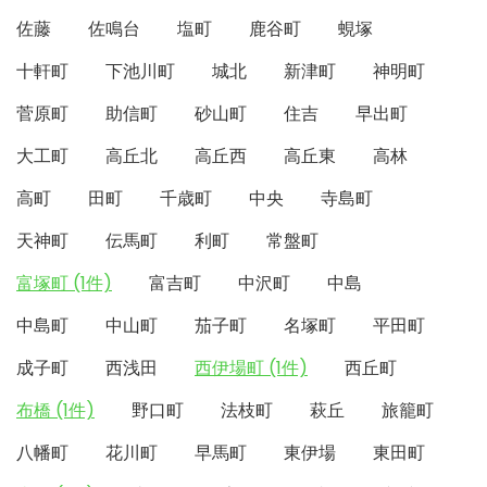
佐藤
佐鳴台
塩町
鹿谷町
蜆塚
十軒町
下池川町
城北
新津町
神明町
菅原町
助信町
砂山町
住吉
早出町
大工町
高丘北
高丘西
高丘東
高林
高町
田町
千歳町
中央
寺島町
天神町
伝馬町
利町
常盤町
富塚町 (1件)
富吉町
中沢町
中島
中島町
中山町
茄子町
名塚町
平田町
成子町
西浅田
西伊場町 (1件)
西丘町
布橋 (1件)
野口町
法枝町
萩丘
旅籠町
八幡町
花川町
早馬町
東伊場
東田町