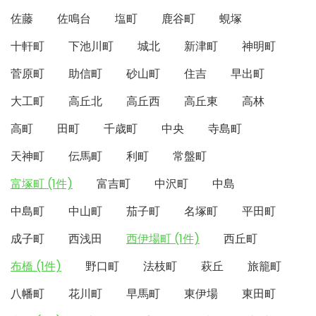
佐藤
佐鳴台
塩町
鹿谷町
蜆塚
十軒町
下池川町
城北
新津町
神明町
菅原町
助信町
砂山町
住吉
早出町
大工町
高丘北
高丘西
高丘東
高林
高町
田町
千歳町
中央
寺島町
天神町
伝馬町
利町
常盤町
富塚町 (1件)
富吉町
中沢町
中島
中島町
中山町
茄子町
名塚町
平田町
成子町
西浅田
西伊場町 (1件)
西丘町
布橋 (1件)
野口町
法枝町
萩丘
旅籠町
八幡町
花川町
早馬町
東伊場
東田町