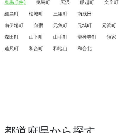
曳馬 (1件)
曳馬町
広沢
船越町
文丘町
細島町
松城町
三組町
南浅田
南伊場町
向宿
元魚町
元城町
元浜町
森田町
山下町
山手町
龍禅寺町
領家
連尺町
和合町
和地山
和合北
都道府県から探す