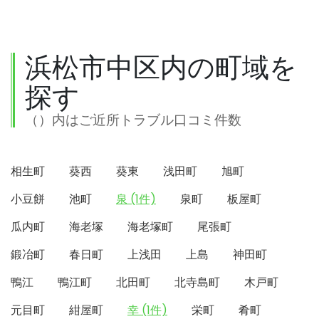
浜松市中区内の町域を
探す
（）内はご近所トラブル口コミ件数
相生町
葵西
葵東
浅田町
旭町
小豆餅
池町
泉 (1件)
泉町
板屋町
瓜内町
海老塚
海老塚町
尾張町
鍛冶町
春日町
上浅田
上島
神田町
鴨江
鴨江町
北田町
北寺島町
木戸町
元目町
紺屋町
幸 (1件)
栄町
肴町