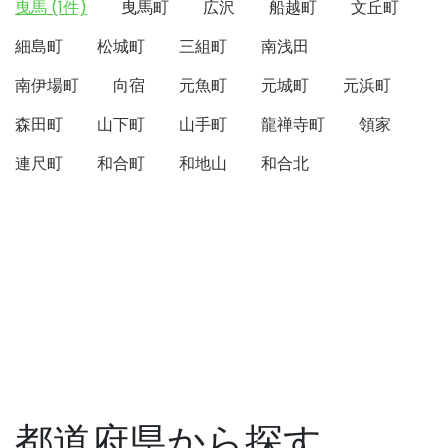
曳馬 (1件)
曳馬町
広沢
船越町
文丘町
細島町
松城町
三組町
南浅田
南伊場町
向宿
元魚町
元城町
元浜町
森田町
山下町
山手町
龍禅寺町
領家
連尺町
和合町
和地山
和合北
都道府県から探す