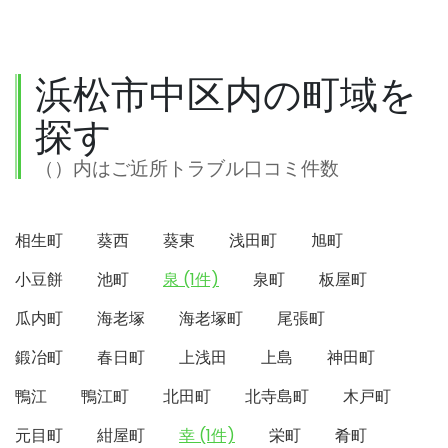
浜松市中区内の町域を
探す
（）内はご近所トラブル口コミ件数
相生町
葵西
葵東
浅田町
旭町
小豆餅
池町
泉 (1件)
泉町
板屋町
瓜内町
海老塚
海老塚町
尾張町
鍛冶町
春日町
上浅田
上島
神田町
鴨江
鴨江町
北田町
北寺島町
木戸町
元目町
紺屋町
幸 (1件)
栄町
肴町