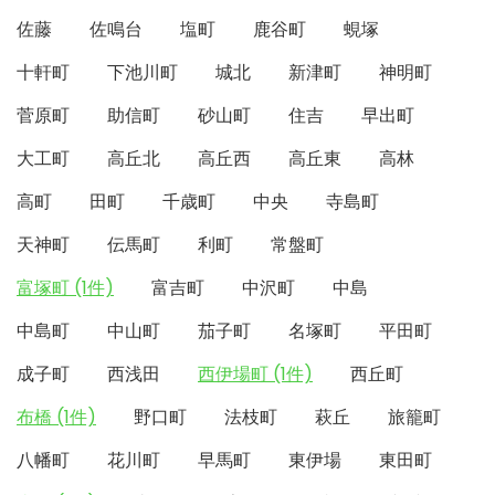
佐藤
佐鳴台
塩町
鹿谷町
蜆塚
十軒町
下池川町
城北
新津町
神明町
菅原町
助信町
砂山町
住吉
早出町
大工町
高丘北
高丘西
高丘東
高林
高町
田町
千歳町
中央
寺島町
天神町
伝馬町
利町
常盤町
富塚町 (1件)
富吉町
中沢町
中島
中島町
中山町
茄子町
名塚町
平田町
成子町
西浅田
西伊場町 (1件)
西丘町
布橋 (1件)
野口町
法枝町
萩丘
旅籠町
八幡町
花川町
早馬町
東伊場
東田町