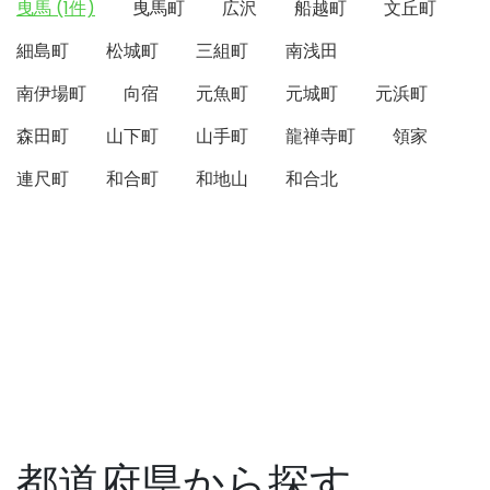
曳馬 (1件)
曳馬町
広沢
船越町
文丘町
細島町
松城町
三組町
南浅田
南伊場町
向宿
元魚町
元城町
元浜町
森田町
山下町
山手町
龍禅寺町
領家
連尺町
和合町
和地山
和合北
都道府県から探す