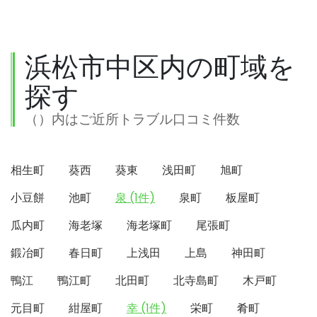
浜松市中区内の町域を
探す
（）内はご近所トラブル口コミ件数
相生町
葵西
葵東
浅田町
旭町
小豆餅
池町
泉 (1件)
泉町
板屋町
瓜内町
海老塚
海老塚町
尾張町
鍛冶町
春日町
上浅田
上島
神田町
鴨江
鴨江町
北田町
北寺島町
木戸町
元目町
紺屋町
幸 (1件)
栄町
肴町