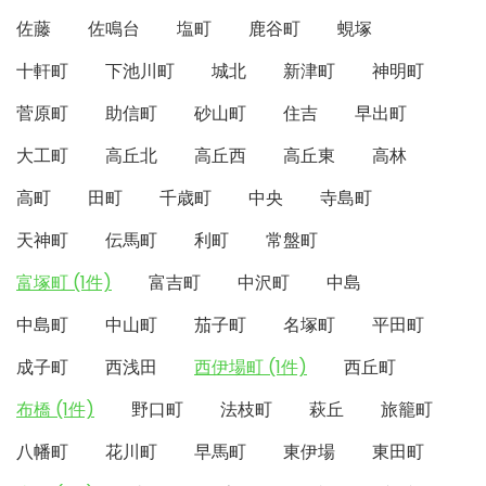
佐藤
佐鳴台
塩町
鹿谷町
蜆塚
十軒町
下池川町
城北
新津町
神明町
菅原町
助信町
砂山町
住吉
早出町
大工町
高丘北
高丘西
高丘東
高林
高町
田町
千歳町
中央
寺島町
天神町
伝馬町
利町
常盤町
富塚町 (1件)
富吉町
中沢町
中島
中島町
中山町
茄子町
名塚町
平田町
成子町
西浅田
西伊場町 (1件)
西丘町
布橋 (1件)
野口町
法枝町
萩丘
旅籠町
八幡町
花川町
早馬町
東伊場
東田町