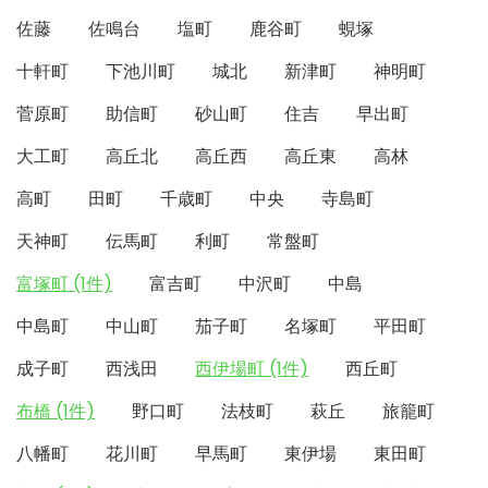
佐藤
佐鳴台
塩町
鹿谷町
蜆塚
十軒町
下池川町
城北
新津町
神明町
菅原町
助信町
砂山町
住吉
早出町
大工町
高丘北
高丘西
高丘東
高林
高町
田町
千歳町
中央
寺島町
天神町
伝馬町
利町
常盤町
富塚町 (1件)
富吉町
中沢町
中島
中島町
中山町
茄子町
名塚町
平田町
成子町
西浅田
西伊場町 (1件)
西丘町
布橋 (1件)
野口町
法枝町
萩丘
旅籠町
八幡町
花川町
早馬町
東伊場
東田町