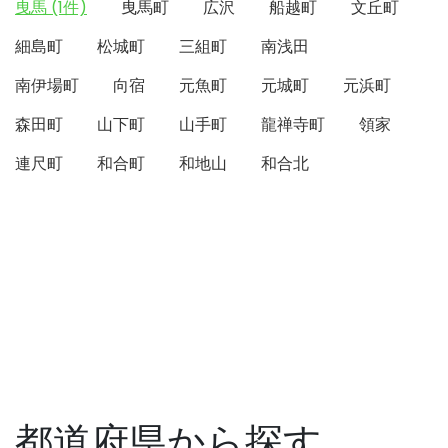
曳馬 (1件)
曳馬町
広沢
船越町
文丘町
細島町
松城町
三組町
南浅田
南伊場町
向宿
元魚町
元城町
元浜町
森田町
山下町
山手町
龍禅寺町
領家
連尺町
和合町
和地山
和合北
都道府県から探す