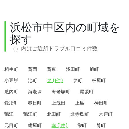
浜松市中区内の町域を
探す
（）内はご近所トラブル口コミ件数
相生町
葵西
葵東
浅田町
旭町
小豆餅
池町
泉 (1件)
泉町
板屋町
瓜内町
海老塚
海老塚町
尾張町
鍛冶町
春日町
上浅田
上島
神田町
鴨江
鴨江町
北田町
北寺島町
木戸町
元目町
紺屋町
幸 (1件)
栄町
肴町