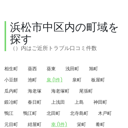
浜松市中区内の町域を
探す
（）内はご近所トラブル口コミ件数
相生町
葵西
葵東
浅田町
旭町
小豆餅
池町
泉 (1件)
泉町
板屋町
瓜内町
海老塚
海老塚町
尾張町
鍛冶町
春日町
上浅田
上島
神田町
鴨江
鴨江町
北田町
北寺島町
木戸町
元目町
紺屋町
幸 (1件)
栄町
肴町