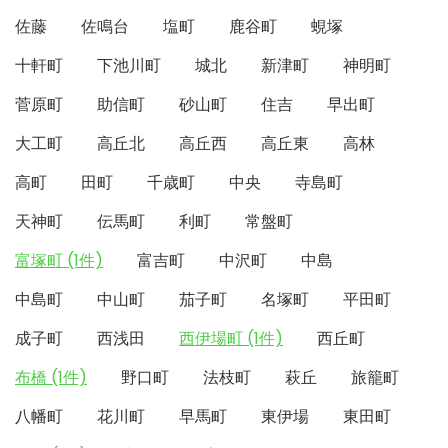
佐藤
佐鳴台
塩町
鹿谷町
蜆塚
十軒町
下池川町
城北
新津町
神明町
菅原町
助信町
砂山町
住吉
早出町
大工町
高丘北
高丘西
高丘東
高林
高町
田町
千歳町
中央
寺島町
天神町
伝馬町
利町
常盤町
富塚町 (1件)
富吉町
中沢町
中島
中島町
中山町
茄子町
名塚町
平田町
成子町
西浅田
西伊場町 (1件)
西丘町
布橋 (1件)
野口町
法枝町
萩丘
旅籠町
八幡町
花川町
早馬町
東伊場
東田町