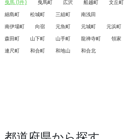
曳馬 (1件)
曳馬町
広沢
船越町
文丘町
細島町
松城町
三組町
南浅田
南伊場町
向宿
元魚町
元城町
元浜町
森田町
山下町
山手町
龍禅寺町
領家
連尺町
和合町
和地山
和合北
都道府県から探す