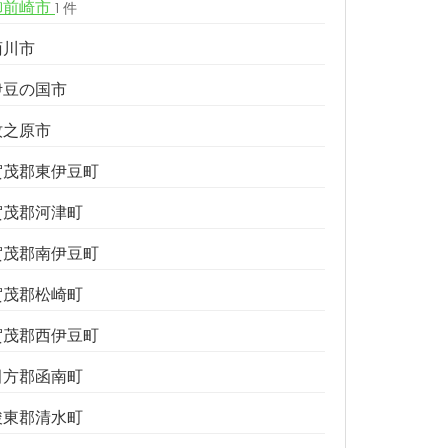
御前崎市
1 件
菊川市
伊豆の国市
牧之原市
賀茂郡東伊豆町
賀茂郡河津町
賀茂郡南伊豆町
賀茂郡松崎町
賀茂郡西伊豆町
田方郡函南町
駿東郡清水町