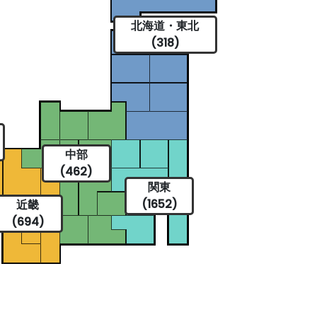
北海道・東北
(318)
中部
(462)
関東
(1652)
近畿
(694)