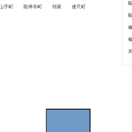
山手町
龍禅寺町
領家
連尺町