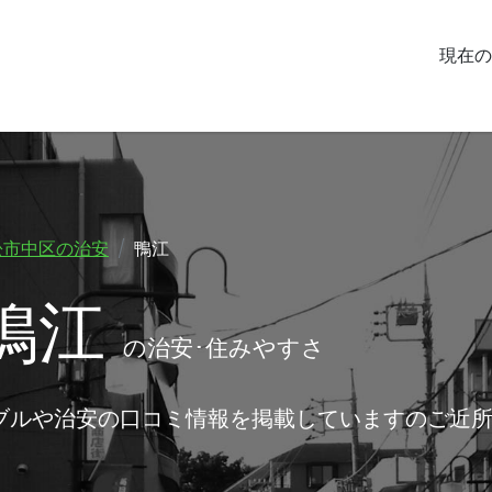
現在の
松市中区の治安
鴨江
鴨江
の治安･住みやすさ
ブルや治安の口コミ情報を掲載していますのご近