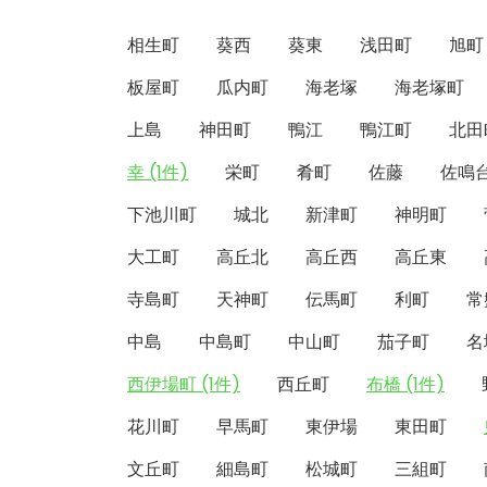
相生町
葵西
葵東
浅田町
旭町
板屋町
瓜内町
海老塚
海老塚町
上島
神田町
鴨江
鴨江町
北田
幸 (1件)
栄町
肴町
佐藤
佐鳴
下池川町
城北
新津町
神明町
大工町
高丘北
高丘西
高丘東
寺島町
天神町
伝馬町
利町
常
中島
中島町
中山町
茄子町
名
西伊場町 (1件)
西丘町
布橋 (1件)
花川町
早馬町
東伊場
東田町
文丘町
細島町
松城町
三組町