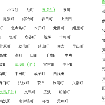
小豆餅
池町
泉 (1件)
泉町
尾張町
鍛冶町
春日町
上浅田
町
北寺島町
木戸町
元目町
紺屋町
台
塩町
鹿谷町
蜆塚
十軒町
菅原町
助信町
砂山町
住吉
早出町
高林
高町
田町
千歳町
中央
盤町
富塚町 (1件)
富吉町
中沢町
塚町
平田町
成子町
西浅田
野口町
法枝町
萩丘
旅籠町
八幡町
曳馬 (1件)
曳馬町
広沢
船越町
南浅田
南伊場町
向宿
元魚町