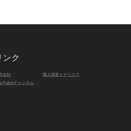
リンク
営会社
隣人調査トナリスク
ouTubeチャンネル