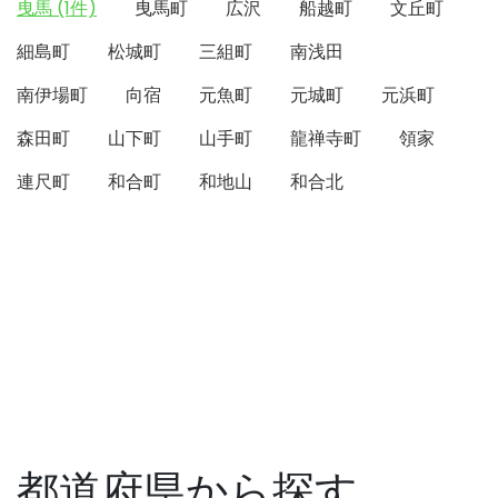
曳馬 (1件)
曳馬町
広沢
船越町
文丘町
細島町
松城町
三組町
南浅田
南伊場町
向宿
元魚町
元城町
元浜町
森田町
山下町
山手町
龍禅寺町
領家
連尺町
和合町
和地山
和合北
都道府県から探す