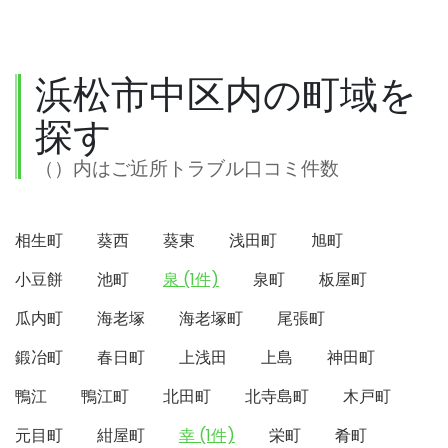
浜松市中区内の町域を
探す
（）内はご近所トラブル口コミ件数
相生町
葵西
葵東
浅田町
旭町
小豆餅
池町
泉 (1件)
泉町
板屋町
瓜内町
海老塚
海老塚町
尾張町
鍛冶町
春日町
上浅田
上島
神田町
鴨江
鴨江町
北田町
北寺島町
木戸町
元目町
紺屋町
幸 (1件)
栄町
肴町