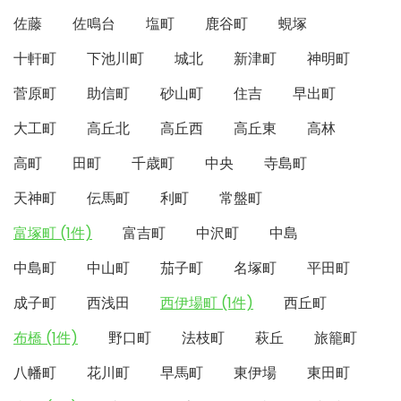
佐藤
佐鳴台
塩町
鹿谷町
蜆塚
十軒町
下池川町
城北
新津町
神明町
菅原町
助信町
砂山町
住吉
早出町
大工町
高丘北
高丘西
高丘東
高林
高町
田町
千歳町
中央
寺島町
天神町
伝馬町
利町
常盤町
富塚町 (1件)
富吉町
中沢町
中島
中島町
中山町
茄子町
名塚町
平田町
成子町
西浅田
西伊場町 (1件)
西丘町
布橋 (1件)
野口町
法枝町
萩丘
旅籠町
八幡町
花川町
早馬町
東伊場
東田町