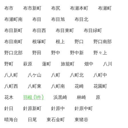
布市
布市新町
布尻
布瀬本町
布瀬町
布瀬町南
布目
布目旭
布目北
布目新町
布目西
布目東町
布目緑町
布目南町
根塚町
根上
野口
野口南部
野口北部
野田
野中
野中新
野々上
野町
萩原
蓮町
旅籠町
畑中
八川
八人町
八ケ山
八町
八町北
八町中
八町西
八町東
八町南
花崎
花園町
花木
羽根 (1件)
浜黒崎
林崎
原
針日
針原新町
針原中
針原中町
晴海台
日尾
東石金町
東猪谷