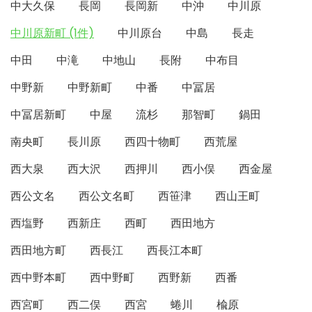
中大久保
長岡
長岡新
中沖
中川原
中川原新町 (1件)
中川原台
中島
長走
中田
中滝
中地山
長附
中布目
中野新
中野新町
中番
中冨居
中冨居新町
中屋
流杉
那智町
鍋田
南央町
長川原
西四十物町
西荒屋
西大泉
西大沢
西押川
西小俣
西金屋
西公文名
西公文名町
西笹津
西山王町
西塩野
西新庄
西町
西田地方
西田地方町
西長江
西長江本町
西中野本町
西中野町
西野新
西番
西宮町
西二俣
西宮
蜷川
楡原