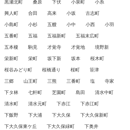
黒瀬北町
桑原
下伏
小泉町
小糸
興人町
合田
高来
小坂
古志町
小島町
小杉
五艘
小中
小西
小羽
五番町
五福
五福新町
五福末広町
五本榎
駒見
才覚寺
才覚地
境野新
栄新町
栄町
坂下新
坂本
桜木町
桜谷みどり町
桜橋通り
桜町
笹津
三郷
山王町
三熊
三番町
塩
寺家
下タ林
七軒町
芝園町
島田
清水中町
清水町
清水元町
下赤江
下赤江町
下飯野
下大浦
下大久保
下大久保新町
下大久保東ケ丘
下大久保緑町
下奥井