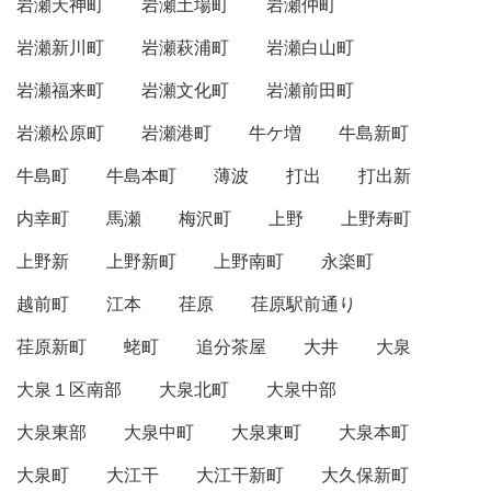
岩瀬天神町
岩瀬土場町
岩瀬仲町
岩瀬新川町
岩瀬萩浦町
岩瀬白山町
岩瀬福来町
岩瀬文化町
岩瀬前田町
岩瀬松原町
岩瀬港町
牛ケ増
牛島新町
牛島町
牛島本町
薄波
打出
打出新
内幸町
馬瀬
梅沢町
上野
上野寿町
上野新
上野新町
上野南町
永楽町
越前町
江本
荏原
荏原駅前通り
荏原新町
蛯町
追分茶屋
大井
大泉
大泉１区南部
大泉北町
大泉中部
大泉東部
大泉中町
大泉東町
大泉本町
大泉町
大江干
大江干新町
大久保新町