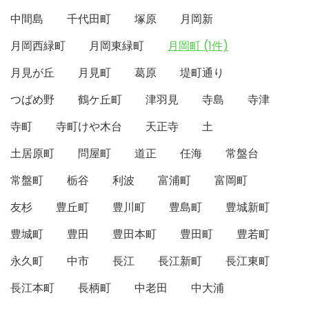
中間島
千代田町
塚原
月岡新
月岡西緑町
月岡東緑町
月岡町 (1件)
月見が丘
月見町
葛原
堤町通り
つばめ野
鶴ケ丘町
津羽見
寺島
寺津
寺町
寺町けや木台
天正寺
土
土居原町
問屋町
道正
任海
常盤台
常盤町
栃谷
利波
富浦町
富岡町
友杉
豊丘町
豊川町
豊島町
豊城新町
豊城町
豊田
豊田本町
豊田町
豊若町
永久町
中市
長江
長江新町
長江東町
長江本町
長柄町
中老田
中大浦