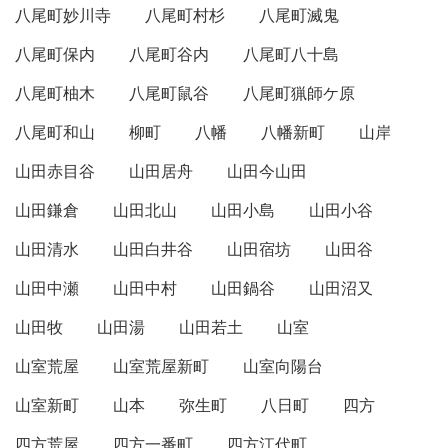
八尾町妙川寺
八尾町村杉
八尾町滅鬼
八尾町保内
八尾町谷内
八尾町八十島
八尾町柚木
八尾町鼠谷
八尾町猟師ケ原
八尾町和山
柳町
八幡
八幡新町
山岸
山田赤目谷
山田居舟
山田今山田
山田鎌倉
山田北山
山田小島
山田小谷
山田清水
山田白井谷
山田宿坊
山田谷
山田中瀬
山田中村
山田鍋谷
山田沼又
山田牧
山田湯
山田若土
山室
山室荒屋
山室荒屋新町
山室向陽台
山室新町
山本
弥生町
八日町
四方
四方荒屋
四方一番町
四方江代町