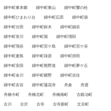
婦中町東本郷
婦中町東山
婦中町響の杜
婦中町ひまわり台
婦中町広田
婦中町袋
婦中町分田
婦中町鉾木
婦中町細谷
婦中町蛍川
婦中町堀
婦中町増田
婦中町鶚谷
婦中町宮ケ島
婦中町宮ケ谷
婦中町麦島
婦中町葎原
婦中町持田
婦中町安田
婦中町熊野道
婦中町夢ケ丘
婦中町余川
婦中町横野
婦中町吉住
婦中町吉谷
婦中町蓮花寺
舟倉
舟渡
舟橋今町
舟橋北町
舟橋南町
古鍛冶町
古川
古沢
古寺
古寺新町
文京町