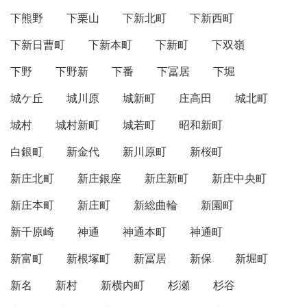
下熊野
下栗山
下新北町
下新西町
下新日曹町
下新本町
下新町
下双嶺
下野
下野新
下番
下冨居
下堀
城ケ丘
城川原
城新町
庄高田
城北町
城村
城村新町
城若町
昭和新町
白銀町
新金代
新川原町
新桜町
新庄北町
新庄銀座
新庄新町
新庄中央町
新庄本町
新庄町
新総曲輪
新園町
新千原崎
神通
神通本町
神通町
新富町
新根塚町
新冨居
新保
新堀町
新名
新村
新横内町
杉瀬
杉谷