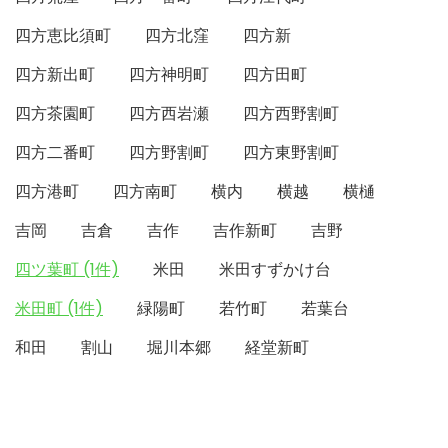
四方恵比須町
四方北窪
四方新
四方新出町
四方神明町
四方田町
四方茶園町
四方西岩瀬
四方西野割町
四方二番町
四方野割町
四方東野割町
四方港町
四方南町
横内
横越
横樋
吉岡
吉倉
吉作
吉作新町
吉野
四ツ葉町 (1件)
米田
米田すずかけ台
米田町 (1件)
緑陽町
若竹町
若葉台
和田
割山
堀川本郷
経堂新町