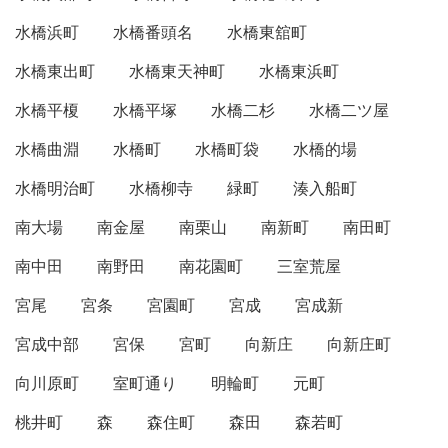
水橋浜町
水橋番頭名
水橋東舘町
水橋東出町
水橋東天神町
水橋東浜町
水橋平榎
水橋平塚
水橋二杉
水橋二ツ屋
水橋曲淵
水橋町
水橋町袋
水橋的場
水橋明治町
水橋柳寺
緑町
湊入船町
南大場
南金屋
南栗山
南新町
南田町
南中田
南野田
南花園町
三室荒屋
宮尾
宮条
宮園町
宮成
宮成新
宮成中部
宮保
宮町
向新庄
向新庄町
向川原町
室町通り
明輪町
元町
桃井町
森
森住町
森田
森若町