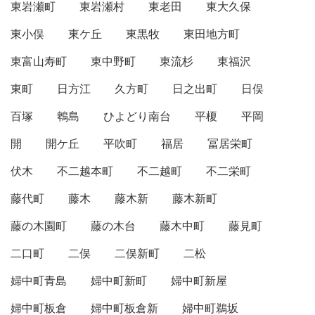
東岩瀬町
東岩瀬村
東老田
東大久保
東小俣
東ケ丘
東黒牧
東田地方町
東富山寿町
東中野町
東流杉
東福沢
東町
日方江
久方町
日之出町
日俣
百塚
鵯島
ひよどり南台
平榎
平岡
開
開ケ丘
平吹町
福居
冨居栄町
伏木
不二越本町
不二越町
不二栄町
藤代町
藤木
藤木新
藤木新町
藤の木園町
藤の木台
藤木中町
藤見町
二口町
二俣
二俣新町
二松
婦中町青島
婦中町新町
婦中町新屋
婦中町板倉
婦中町板倉新
婦中町鵜坂