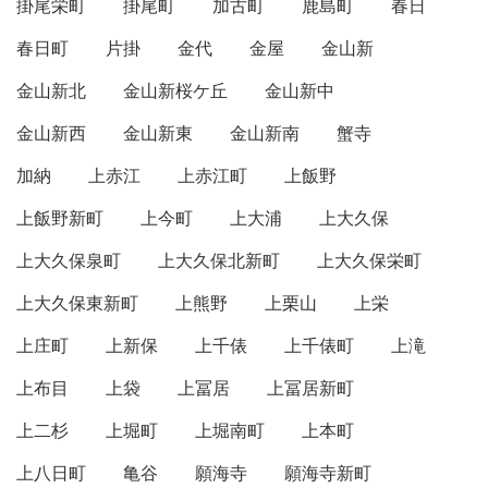
掛尾栄町
掛尾町
加古町
鹿島町
春日
春日町
片掛
金代
金屋
金山新
金山新北
金山新桜ケ丘
金山新中
金山新西
金山新東
金山新南
蟹寺
加納
上赤江
上赤江町
上飯野
上飯野新町
上今町
上大浦
上大久保
上大久保泉町
上大久保北新町
上大久保栄町
上大久保東新町
上熊野
上栗山
上栄
上庄町
上新保
上千俵
上千俵町
上滝
上布目
上袋
上冨居
上冨居新町
上二杉
上堀町
上堀南町
上本町
上八日町
亀谷
願海寺
願海寺新町