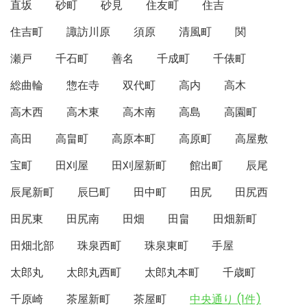
直坂
砂町
砂見
住友町
住吉
住吉町
諏訪川原
須原
清風町
関
瀬戸
千石町
善名
千成町
千俵町
総曲輪
惣在寺
双代町
高内
高木
高木西
高木東
高木南
高島
高園町
高田
高畠町
高原本町
高原町
高屋敷
宝町
田刈屋
田刈屋新町
館出町
辰尾
辰尾新町
辰巳町
田中町
田尻
田尻西
田尻東
田尻南
田畑
田畠
田畑新町
田畑北部
珠泉西町
珠泉東町
手屋
太郎丸
太郎丸西町
太郎丸本町
千歳町
千原崎
茶屋新町
茶屋町
中央通り (1件)