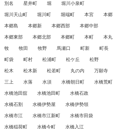
別名
星井町
堀
堀川小泉町
堀川天山町
堀川町
堀端町
本宮
本郷
本郷島
本郷新
本郷西部
本郷中部
本郷東部
本郷北部
本郷町
本町
本丸
牧
牧田
牧野
馬瀬口
町新
町長
町袋
町村
松浦町
松ケ丘
松野
松木
松木新
松若町
丸の内
万願寺
三上
水落
水須
水橋朝日町
水橋荒町
水橋池田舘
水橋池田町
水橋石政
水橋石割
水橋伊勢屋
水橋伊勢領
水橋市江
水橋市江新町
水橋市田袋
水橋稲荷町
水橋今町
水橋入江