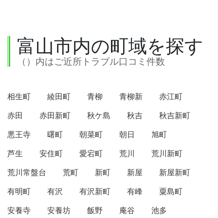
富山市内の町域を探す
（）内はご近所トラブル口コミ件数
相生町
綾田町
青柳
青柳新
赤江町
赤田
赤田新町
秋ケ島
秋吉
秋吉新町
悪王寺
曙町
朝菜町
朝日
旭町
芦生
安住町
愛宕町
荒川
荒川新町
荒川常盤台
荒町
新町
新屋
新屋新町
有明町
有沢
有沢新町
有峰
粟島町
安養寺
安養坊
飯野
庵谷
池多