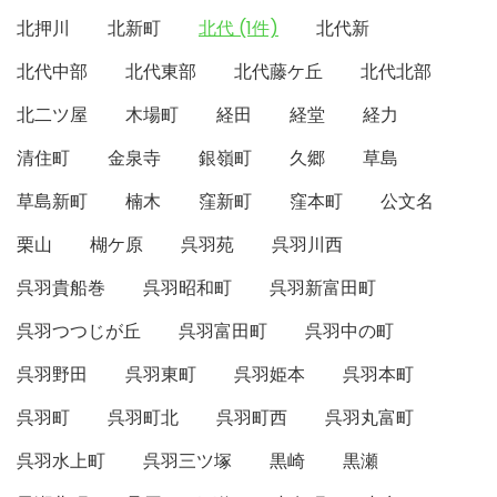
北押川
北新町
北代 (1件)
北代新
北代中部
北代東部
北代藤ケ丘
北代北部
北二ツ屋
木場町
経田
経堂
経力
清住町
金泉寺
銀嶺町
久郷
草島
草島新町
楠木
窪新町
窪本町
公文名
栗山
楜ケ原
呉羽苑
呉羽川西
呉羽貴船巻
呉羽昭和町
呉羽新富田町
呉羽つつじが丘
呉羽富田町
呉羽中の町
呉羽野田
呉羽東町
呉羽姫本
呉羽本町
呉羽町
呉羽町北
呉羽町西
呉羽丸富町
呉羽水上町
呉羽三ツ塚
黒崎
黒瀬