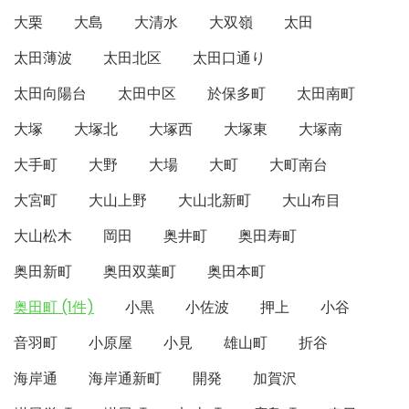
大栗
大島
大清水
大双嶺
太田
太田薄波
太田北区
太田口通り
太田向陽台
太田中区
於保多町
太田南町
大塚
大塚北
大塚西
大塚東
大塚南
大手町
大野
大場
大町
大町南台
大宮町
大山上野
大山北新町
大山布目
大山松木
岡田
奥井町
奥田寿町
奥田新町
奥田双葉町
奥田本町
奥田町 (1件)
小黒
小佐波
押上
小谷
音羽町
小原屋
小見
雄山町
折谷
海岸通
海岸通新町
開発
加賀沢