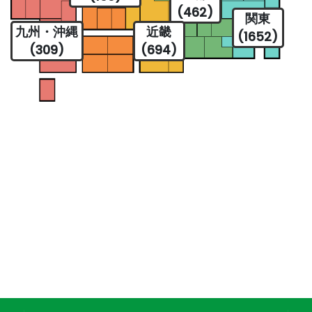
(462)
関東
九州・沖縄
近畿
(1652)
(309)
(694)