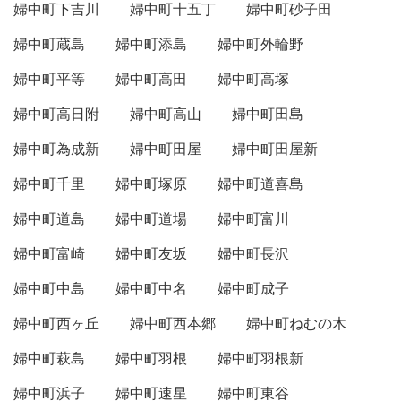
婦中町下吉川
婦中町十五丁
婦中町砂子田
婦中町蔵島
婦中町添島
婦中町外輪野
婦中町平等
婦中町高田
婦中町高塚
婦中町高日附
婦中町高山
婦中町田島
婦中町為成新
婦中町田屋
婦中町田屋新
婦中町千里
婦中町塚原
婦中町道喜島
婦中町道島
婦中町道場
婦中町富川
婦中町富崎
婦中町友坂
婦中町長沢
婦中町中島
婦中町中名
婦中町成子
婦中町西ヶ丘
婦中町西本郷
婦中町ねむの木
婦中町萩島
婦中町羽根
婦中町羽根新
婦中町浜子
婦中町速星
婦中町東谷