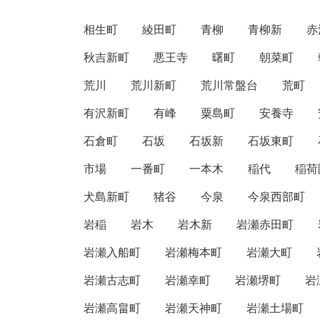
相生町
綾田町
青柳
青柳新
赤
秋吉新町
悪王寺
曙町
朝菜町
荒川
荒川新町
荒川常盤台
荒町
有沢新町
有峰
粟島町
安養寺
石倉町
石坂
石坂新
石坂東町
市場
一番町
一本木
稲代
稲荷
犬島新町
猪谷
今泉
今泉西部町
岩稲
岩木
岩木新
岩瀬赤田町
岩瀬入船町
岩瀬梅本町
岩瀬大町
岩瀬古志町
岩瀬幸町
岩瀬堺町
岩
岩瀬高畠町
岩瀬天神町
岩瀬土場町