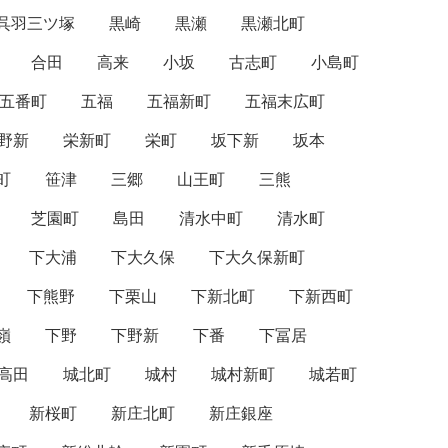
呉羽三ツ塚
黒崎
黒瀬
黒瀬北町
合田
高来
小坂
古志町
小島町
五番町
五福
五福新町
五福末広町
野新
栄新町
栄町
坂下新
坂本
町
笹津
三郷
山王町
三熊
芝園町
島田
清水中町
清水町
下大浦
下大久保
下大久保新町
下熊野
下栗山
下新北町
下新西町
嶺
下野
下野新
下番
下冨居
高田
城北町
城村
城村新町
城若町
新桜町
新庄北町
新庄銀座