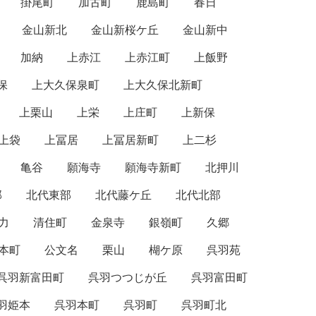
掛尾町
加古町
鹿島町
春日
金山新北
金山新桜ケ丘
金山新中
加納
上赤江
上赤江町
上飯野
保
上大久保泉町
上大久保北新町
上栗山
上栄
上庄町
上新保
上袋
上冨居
上冨居新町
上二杉
亀谷
願海寺
願海寺新町
北押川
部
北代東部
北代藤ケ丘
北代北部
力
清住町
金泉寺
銀嶺町
久郷
本町
公文名
栗山
楜ケ原
呉羽苑
呉羽新富田町
呉羽つつじが丘
呉羽富田町
羽姫本
呉羽本町
呉羽町
呉羽町北