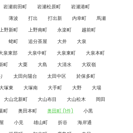
岩瀬前田町
岩瀬松原町
岩瀬港町
薄波
打出
打出新
内幸町
馬瀬
上野新町
上野南町
永楽町
越前町
蛯町
追分茶屋
大井
大泉
大泉東部
大泉中町
大泉東町
大泉本町
新町
大栗
大島
大清水
大双嶺
り
太田向陽台
太田中区
於保多町
大塚東
大塚南
大手町
大野
大場
大山北新町
大山布目
大山松木
岡田
葉町
奥田本町
奥田町 (1件)
小黒
屋
小見
雄山町
折谷
海岸通