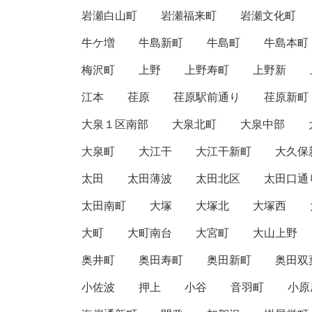
岩瀬白山町
岩瀬福来町
岩瀬文化町
牛ケ増
牛島新町
牛島町
牛島本町
梅沢町
上野
上野寿町
上野新
江本
荏原
荏原駅前通り
荏原新町
大泉１区南部
大泉北町
大泉中部
大泉町
大江干
大江干新町
大久保
太田
太田薄波
太田北区
太田口通
太田南町
大塚
大塚北
大塚西
大町
大町南台
大宮町
大山上野
奥井町
奥田寿町
奥田新町
奥田双
小佐波
押上
小谷
音羽町
小原