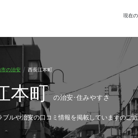
現在の
山市の治安
西長江本町
江本町
の治安･住みやすさ
ラブルや治安の口コミ情報を掲載していますのご