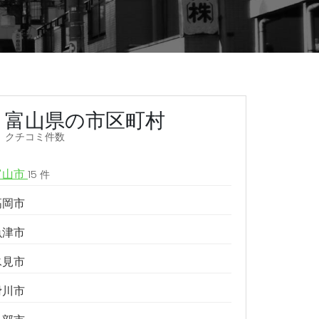
富山県の市区町村
クチコミ件数
富山市
15 件
高岡市
魚津市
氷見市
滑川市