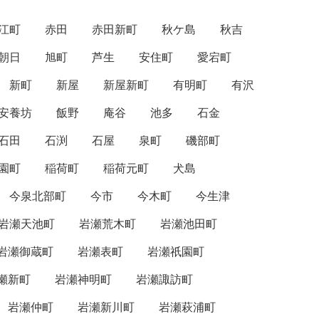
江町
赤田
赤田新町
秋ケ島
秋吉
朝日
旭町
芦生
安住町
愛宕町
新町
新屋
新屋新町
有明町
有沢
安養坊
飯野
庵谷
池多
石金
石田
石渕
石屋
泉町
磯部町
園町
稲荷町
稲荷元町
犬島
今泉北部町
今市
今木町
今生津
岩瀬天池町
岩瀬荒木町
岩瀬池田町
岩瀬御蔵町
岩瀬表町
岩瀬祇園町
瀬新町
岩瀬神明町
岩瀬諏訪町
岩瀬仲町
岩瀬新川町
岩瀬萩浦町