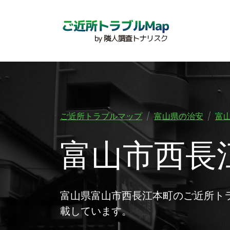
ご近所トラブルマップ
富山県の治安
富
富山市西長
富山県富山市西長江本町のご近所ト
載しています。