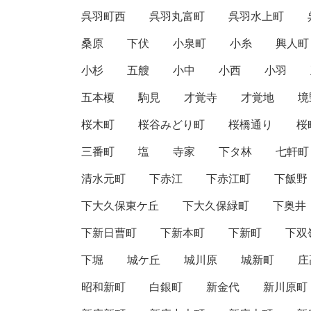
呉羽町西
呉羽丸富町
呉羽水上町
桑原
下伏
小泉町
小糸
興人町
小杉
五艘
小中
小西
小羽
五本榎
駒見
才覚寺
才覚地
境
桜木町
桜谷みどり町
桜橋通り
桜
三番町
塩
寺家
下タ林
七軒町
清水元町
下赤江
下赤江町
下飯野
下大久保東ケ丘
下大久保緑町
下奥井
下新日曹町
下新本町
下新町
下双
下堀
城ケ丘
城川原
城新町
庄
昭和新町
白銀町
新金代
新川原町