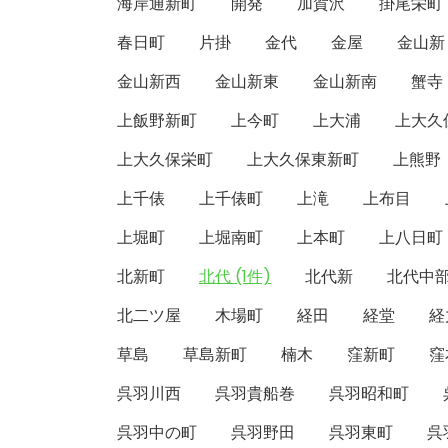
海岸通新町
開発
加賀沢
掛尾栄町
春日町
片掛
金代
金屋
金山新
金山新西
金山新東
金山新南
蟹寺
上飯野新町
上今町
上大浦
上大久
上大久保栄町
上大久保東新町
上熊野
上千俵
上千俵町
上滝
上布目
上堀町
上堀南町
上本町
上八日町
北新町
北代 (1件)
北代新
北代中
北二ツ屋
木場町
経田
経堂
経
草島
草島新町
楠木
窪新町
窪
呉羽川西
呉羽貴船巻
呉羽昭和町
呉羽中の町
呉羽野田
呉羽東町
呉