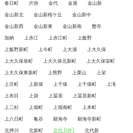
春日町
片掛
金代
金屋
金山新
金山新北
金山新桜ケ丘
金山新中
金山新西
金山新東
金山新南
蟹寺
加納
上赤江
上赤江町
上飯野
上飯野新町
上今町
上大浦
上大久保
上大久保泉町
上大久保北新町
上大久保栄町
上大久保東新町
上熊野
上栗山
上栄
上庄町
上新保
上千俵
上千俵町
上滝
上布目
上袋
上冨居
上冨居新町
上二杉
上堀町
上堀南町
上本町
上八日町
亀谷
願海寺
願海寺新町
北押川
北新町
北代 (1件)
北代新