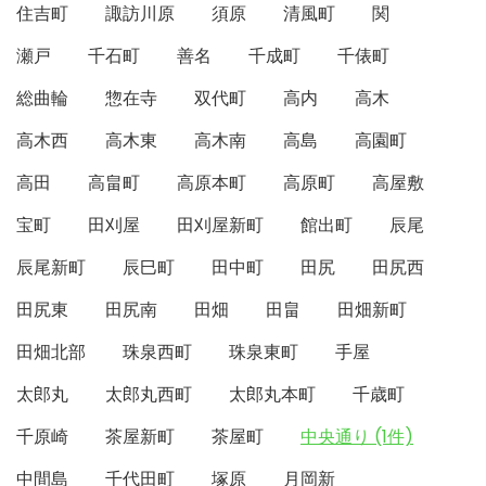
住吉町
諏訪川原
須原
清風町
関
瀬戸
千石町
善名
千成町
千俵町
総曲輪
惣在寺
双代町
高内
高木
高木西
高木東
高木南
高島
高園町
高田
高畠町
高原本町
高原町
高屋敷
宝町
田刈屋
田刈屋新町
館出町
辰尾
辰尾新町
辰巳町
田中町
田尻
田尻西
田尻東
田尻南
田畑
田畠
田畑新町
田畑北部
珠泉西町
珠泉東町
手屋
太郎丸
太郎丸西町
太郎丸本町
千歳町
千原崎
茶屋新町
茶屋町
中央通り (1件)
中間島
千代田町
塚原
月岡新