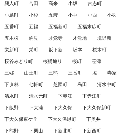
興人町
合田
高来
小坂
古志町
小島町
小杉
五艘
小中
小西
小羽
五番町
五福
五福新町
五福末広町
五本榎
駒見
才覚寺
才覚地
境野新
栄新町
栄町
坂下新
坂本
桜木町
桜谷みどり町
桜橋通り
桜町
笹津
三郷
山王町
三熊
三番町
塩
寺家
下タ林
七軒町
芝園町
島田
清水中町
清水町
清水元町
下赤江
下赤江町
下飯野
下大浦
下大久保
下大久保新町
下大久保東ケ丘
下大久保緑町
下奥井
下熊野
下栗山
下新北町
下新西町