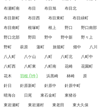
布瀬町南
布目
布目旭
布目北
布目新町
布目西
布目東町
布目緑町
布目南町
根塚町
根上
野口
野口南部
野口北部
野田
野中
野中新
野々上
野町
萩原
蓮町
旅籠町
畑中
八川
八人町
八ケ山
八町
八町北
八町中
八町西
八町東
八町南
花崎
花園町
花木
羽根 (1件)
浜黒崎
林崎
原
針日
針原新町
針原中
針原中町
晴海台
日尾
東石金町
東猪谷
東岩瀬町
東岩瀬村
東老田
東大久保