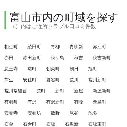
富山市内の町域を探す
（）内はご近所トラブル口コミ件数
相生町
綾田町
青柳
青柳新
赤江町
赤田
赤田新町
秋ケ島
秋吉
秋吉新町
悪王寺
曙町
朝菜町
朝日
旭町
芦生
安住町
愛宕町
荒川
荒川新町
荒川常盤台
荒町
新町
新屋
新屋新町
有明町
有沢
有沢新町
有峰
粟島町
安養寺
安養坊
飯野
庵谷
池多
石金
石倉町
石坂
石坂新
石坂東町