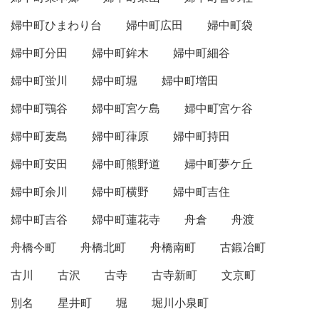
婦中町ひまわり台
婦中町広田
婦中町袋
婦中町分田
婦中町鉾木
婦中町細谷
婦中町蛍川
婦中町堀
婦中町増田
婦中町鶚谷
婦中町宮ケ島
婦中町宮ケ谷
婦中町麦島
婦中町葎原
婦中町持田
婦中町安田
婦中町熊野道
婦中町夢ケ丘
婦中町余川
婦中町横野
婦中町吉住
婦中町吉谷
婦中町蓮花寺
舟倉
舟渡
舟橋今町
舟橋北町
舟橋南町
古鍛冶町
古川
古沢
古寺
古寺新町
文京町
別名
星井町
堀
堀川小泉町