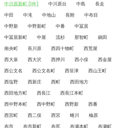
中川原新町 (1件)
中川原台
中島
長走
中田
中滝
中地山
長附
中布目
中野新
中野新町
中番
中冨居
中冨居新町
中屋
流杉
那智町
鍋田
南央町
長川原
西四十物町
西荒屋
西大泉
西大沢
西押川
西小俣
西金屋
西公文名
西公文名町
西笹津
西山王町
西塩野
西新庄
西町
西田地方
西田地方町
西長江
西長江本町
西中野本町
西中野町
西野新
西番
西宮町
西二俣
西宮
蜷川
楡原
布市
布市新町
布尻
布瀬本町
布瀬町