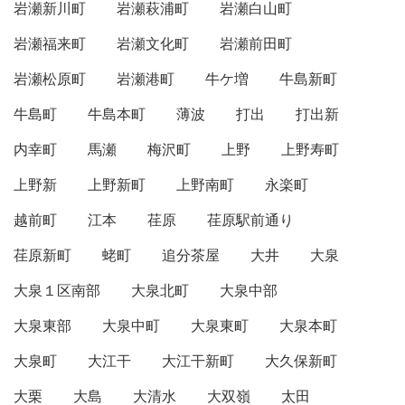
岩瀬新川町
岩瀬萩浦町
岩瀬白山町
岩瀬福来町
岩瀬文化町
岩瀬前田町
岩瀬松原町
岩瀬港町
牛ケ増
牛島新町
牛島町
牛島本町
薄波
打出
打出新
内幸町
馬瀬
梅沢町
上野
上野寿町
上野新
上野新町
上野南町
永楽町
越前町
江本
荏原
荏原駅前通り
荏原新町
蛯町
追分茶屋
大井
大泉
大泉１区南部
大泉北町
大泉中部
大泉東部
大泉中町
大泉東町
大泉本町
大泉町
大江干
大江干新町
大久保新町
大栗
大島
大清水
大双嶺
太田