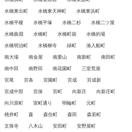
水橋東出町
水橋東天神町
水橋東浜町
水橋平榎
水橋平塚
水橋二杉
水橋二ツ屋
水橋曲淵
水橋町
水橋町袋
水橋的場
水橋明治町
水橋柳寺
緑町
湊入船町
南大場
南金屋
南栗山
南新町
南田町
南中田
南野田
南花園町
三室荒屋
宮尾
宮条
宮園町
宮成
宮成新
宮成中部
宮保
宮町
向新庄
向新庄町
向川原町
室町通り
明輪町
元町
桃井町
森
森住町
森田
森若町
文珠寺
八木山
安田町
安野屋町