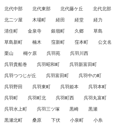
北代中部
北代東部
北代藤ケ丘
北代北部
北二ツ屋
木場町
経田
経堂
経力
清住町
金泉寺
銀嶺町
久郷
草島
草島新町
楠木
窪新町
窪本町
公文名
栗山
楜ケ原
呉羽苑
呉羽川西
呉羽貴船巻
呉羽昭和町
呉羽新富田町
呉羽つつじが丘
呉羽富田町
呉羽中の町
呉羽野田
呉羽東町
呉羽姫本
呉羽本町
呉羽町
呉羽町北
呉羽町西
呉羽丸富町
呉羽水上町
呉羽三ツ塚
黒崎
黒瀬
黒瀬北町
桑原
下伏
小泉町
小糸