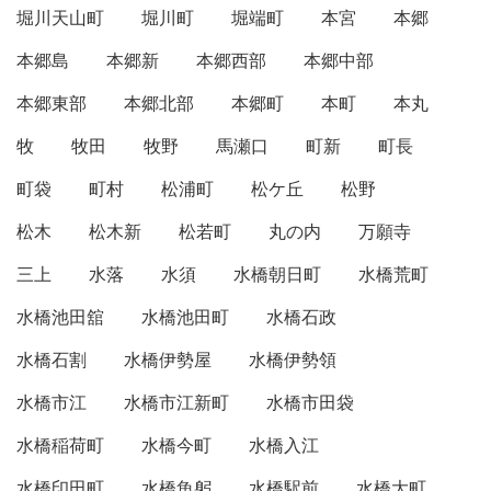
堀川天山町
堀川町
堀端町
本宮
本郷
本郷島
本郷新
本郷西部
本郷中部
本郷東部
本郷北部
本郷町
本町
本丸
牧
牧田
牧野
馬瀬口
町新
町長
町袋
町村
松浦町
松ケ丘
松野
松木
松木新
松若町
丸の内
万願寺
三上
水落
水須
水橋朝日町
水橋荒町
水橋池田舘
水橋池田町
水橋石政
水橋石割
水橋伊勢屋
水橋伊勢領
水橋市江
水橋市江新町
水橋市田袋
水橋稲荷町
水橋今町
水橋入江
水橋印田町
水橋魚躬
水橋駅前
水橋大町