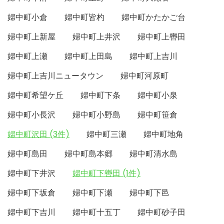
婦中町小倉
婦中町皆杓
婦中町かたかご台
婦中町上新屋
婦中町上井沢
婦中町上轡田
婦中町上瀬
婦中町上田島
婦中町上吉川
婦中町上吉川ニュータウン
婦中町河原町
婦中町希望ケ丘
婦中町下条
婦中町小泉
婦中町小長沢
婦中町小野島
婦中町笹倉
婦中町沢田 (3件)
婦中町三瀬
婦中町地角
婦中町島田
婦中町島本郷
婦中町清水島
婦中町下井沢
婦中町下轡田 (1件)
婦中町下坂倉
婦中町下瀬
婦中町下邑
婦中町下吉川
婦中町十五丁
婦中町砂子田