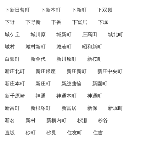
下新日曹町
下新本町
下新町
下双嶺
下野
下野新
下番
下冨居
下堀
城ケ丘
城川原
城新町
庄高田
城北町
城村
城村新町
城若町
昭和新町
白銀町
新金代
新川原町
新桜町
新庄北町
新庄銀座
新庄新町
新庄中央町
新庄本町
新庄町
新総曲輪
新園町
新千原崎
神通
神通本町
神通町
新富町
新根塚町
新冨居
新保
新堀町
新名
新村
新横内町
杉瀬
杉谷
直坂
砂町
砂見
住友町
住吉