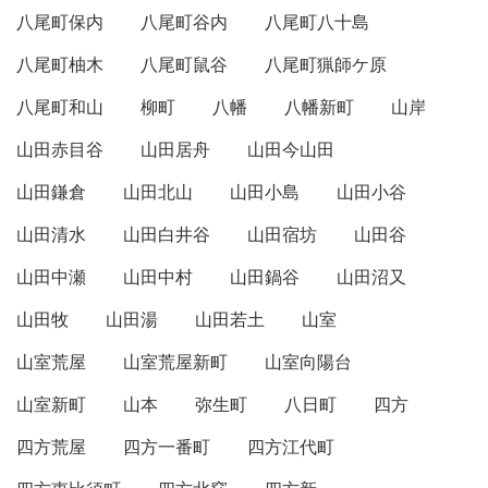
八尾町保内
八尾町谷内
八尾町八十島
八尾町柚木
八尾町鼠谷
八尾町猟師ケ原
八尾町和山
柳町
八幡
八幡新町
山岸
山田赤目谷
山田居舟
山田今山田
山田鎌倉
山田北山
山田小島
山田小谷
山田清水
山田白井谷
山田宿坊
山田谷
山田中瀬
山田中村
山田鍋谷
山田沼又
山田牧
山田湯
山田若土
山室
山室荒屋
山室荒屋新町
山室向陽台
山室新町
山本
弥生町
八日町
四方
四方荒屋
四方一番町
四方江代町