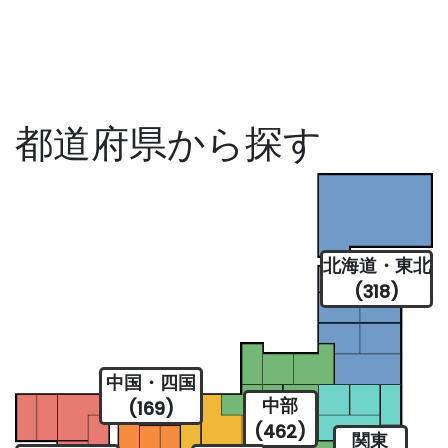
都道府県から探す
北海道・東北
(318)
中国・四国
中部
(169)
(462)
関東