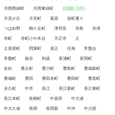
月岡西緑町
月岡東緑町
月岡町 (1件)
月見が丘
月見町
葛原
堤町通り
つばめ野
鶴ケ丘町
津羽見
寺島
寺津
寺町
寺町けや木台
天正寺
土
土居原町
問屋町
道正
任海
常盤台
常盤町
栃谷
利波
富浦町
富岡町
友杉
豊丘町
豊川町
豊島町
豊城新町
豊城町
豊田
豊田本町
豊田町
豊若町
永久町
中市
長江
長江新町
長江東町
長江本町
長柄町
中老田
中大浦
中大久保
長岡
長岡新
中沖
中川原