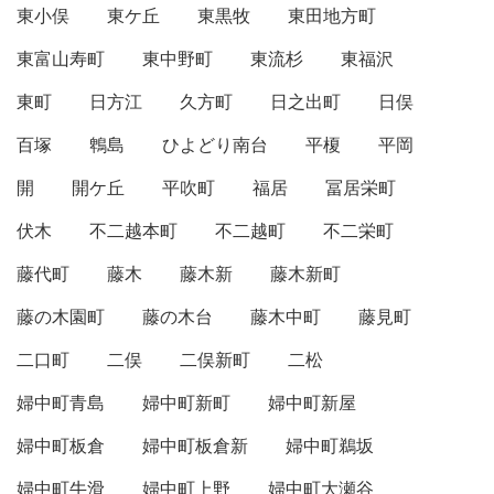
東小俣
東ケ丘
東黒牧
東田地方町
東富山寿町
東中野町
東流杉
東福沢
東町
日方江
久方町
日之出町
日俣
百塚
鵯島
ひよどり南台
平榎
平岡
開
開ケ丘
平吹町
福居
冨居栄町
伏木
不二越本町
不二越町
不二栄町
藤代町
藤木
藤木新
藤木新町
藤の木園町
藤の木台
藤木中町
藤見町
二口町
二俣
二俣新町
二松
婦中町青島
婦中町新町
婦中町新屋
婦中町板倉
婦中町板倉新
婦中町鵜坂
婦中町牛滑
婦中町上野
婦中町大瀬谷