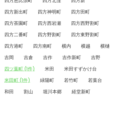
四方恵比須町
四方北窪
四方新
四方新出町
四方神明町
四方田町
四方茶園町
四方西岩瀬
四方西野割町
四方二番町
四方野割町
四方東野割町
四方港町
四方南町
横内
横越
横樋
吉岡
吉倉
吉作
吉作新町
吉野
四ツ葉町 (1件)
米田
米田すずかけ台
米田町 (1件)
緑陽町
若竹町
若葉台
和田
割山
堀川本郷
経堂新町