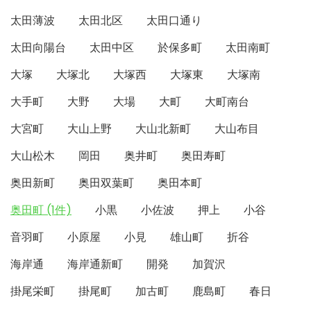
太田薄波
太田北区
太田口通り
太田向陽台
太田中区
於保多町
太田南町
大塚
大塚北
大塚西
大塚東
大塚南
大手町
大野
大場
大町
大町南台
大宮町
大山上野
大山北新町
大山布目
大山松木
岡田
奥井町
奥田寿町
奥田新町
奥田双葉町
奥田本町
奥田町 (1件)
小黒
小佐波
押上
小谷
音羽町
小原屋
小見
雄山町
折谷
海岸通
海岸通新町
開発
加賀沢
掛尾栄町
掛尾町
加古町
鹿島町
春日