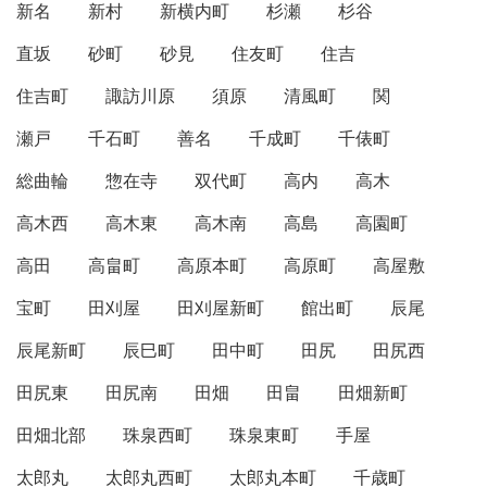
新名
新村
新横内町
杉瀬
杉谷
直坂
砂町
砂見
住友町
住吉
住吉町
諏訪川原
須原
清風町
関
瀬戸
千石町
善名
千成町
千俵町
総曲輪
惣在寺
双代町
高内
高木
高木西
高木東
高木南
高島
高園町
高田
高畠町
高原本町
高原町
高屋敷
宝町
田刈屋
田刈屋新町
館出町
辰尾
辰尾新町
辰巳町
田中町
田尻
田尻西
田尻東
田尻南
田畑
田畠
田畑新町
田畑北部
珠泉西町
珠泉東町
手屋
太郎丸
太郎丸西町
太郎丸本町
千歳町