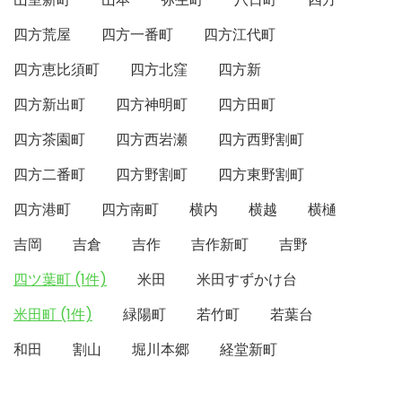
四方荒屋
四方一番町
四方江代町
四方恵比須町
四方北窪
四方新
四方新出町
四方神明町
四方田町
四方茶園町
四方西岩瀬
四方西野割町
四方二番町
四方野割町
四方東野割町
四方港町
四方南町
横内
横越
横樋
吉岡
吉倉
吉作
吉作新町
吉野
四ツ葉町 (1件)
米田
米田すずかけ台
米田町 (1件)
緑陽町
若竹町
若葉台
和田
割山
堀川本郷
経堂新町