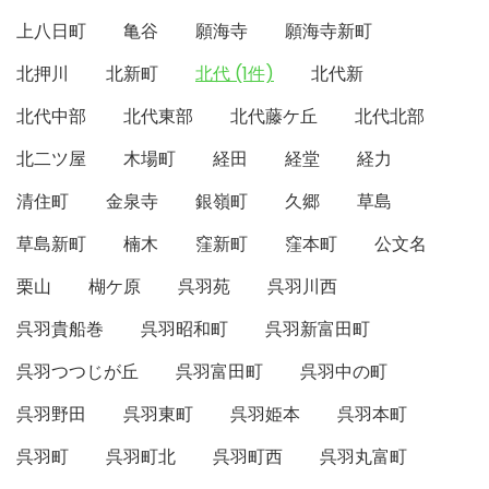
上八日町
亀谷
願海寺
願海寺新町
北押川
北新町
北代 (1件)
北代新
北代中部
北代東部
北代藤ケ丘
北代北部
北二ツ屋
木場町
経田
経堂
経力
清住町
金泉寺
銀嶺町
久郷
草島
草島新町
楠木
窪新町
窪本町
公文名
栗山
楜ケ原
呉羽苑
呉羽川西
呉羽貴船巻
呉羽昭和町
呉羽新富田町
呉羽つつじが丘
呉羽富田町
呉羽中の町
呉羽野田
呉羽東町
呉羽姫本
呉羽本町
呉羽町
呉羽町北
呉羽町西
呉羽丸富町