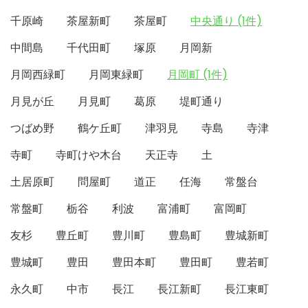
千原崎
茶屋新町
茶屋町
中央通り (1件)
中間島
千代田町
塚原
月岡新
月岡西緑町
月岡東緑町
月岡町 (1件)
月見が丘
月見町
葛原
堤町通り
つばめ野
鶴ケ丘町
津羽見
寺島
寺津
寺町
寺町けや木台
天正寺
土
土居原町
問屋町
道正
任海
常盤台
常盤町
栃谷
利波
富浦町
富岡町
友杉
豊丘町
豊川町
豊島町
豊城新町
豊城町
豊田
豊田本町
豊田町
豊若町
永久町
中市
長江
長江新町
長江東町