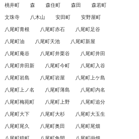
桃井町
森
森住町
森田
森若町
文珠寺
八木山
安田町
安野屋町
八尾町青根
八尾町赤石
八尾町足谷
八尾町油
八尾町天池
八尾町新屋
八尾町庵谷
八尾町井栗谷
八尾町井田
八尾町井田新
八尾町今町
八尾町入谷
八尾町岩島
八尾町岩屋
八尾町上ケ島
八尾町上ノ名
八尾町薄島
八尾町内名
八尾町梅苑町
八尾町上野
八尾町追分
八尾町大下
八尾町大杉
八尾町大玉生
八尾町尾久
八尾町奥田
八尾町尾畑
八尾町鏡町
八尾町角間
八尾町掛畑