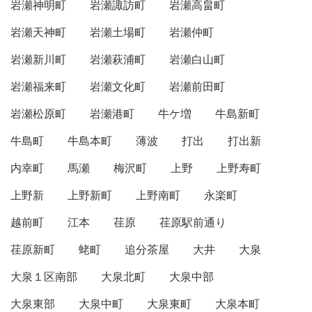
岩瀬神明町
岩瀬諏訪町
岩瀬高畠町
岩瀬天神町
岩瀬土場町
岩瀬仲町
岩瀬新川町
岩瀬萩浦町
岩瀬白山町
岩瀬福来町
岩瀬文化町
岩瀬前田町
岩瀬松原町
岩瀬港町
牛ケ増
牛島新町
牛島町
牛島本町
薄波
打出
打出新
内幸町
馬瀬
梅沢町
上野
上野寿町
上野新
上野新町
上野南町
永楽町
越前町
江本
荏原
荏原駅前通り
荏原新町
蛯町
追分茶屋
大井
大泉
大泉１区南部
大泉北町
大泉中部
大泉東部
大泉中町
大泉東町
大泉本町