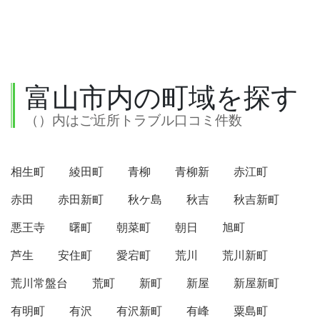
富山市内の町域を探す
（）内はご近所トラブル口コミ件数
相生町
綾田町
青柳
青柳新
赤江町
赤田
赤田新町
秋ケ島
秋吉
秋吉新町
悪王寺
曙町
朝菜町
朝日
旭町
芦生
安住町
愛宕町
荒川
荒川新町
荒川常盤台
荒町
新町
新屋
新屋新町
有明町
有沢
有沢新町
有峰
粟島町