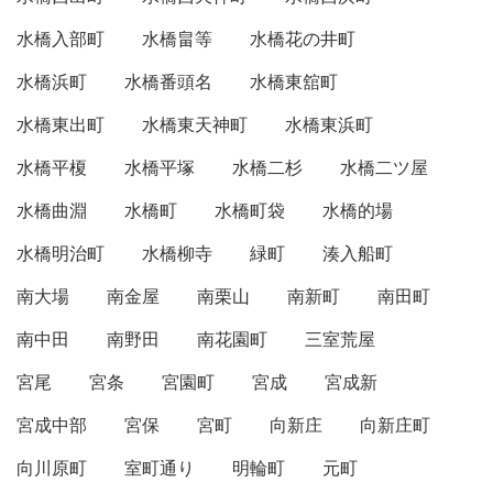
水橋入部町
水橋畠等
水橋花の井町
水橋浜町
水橋番頭名
水橋東舘町
水橋東出町
水橋東天神町
水橋東浜町
水橋平榎
水橋平塚
水橋二杉
水橋二ツ屋
水橋曲淵
水橋町
水橋町袋
水橋的場
水橋明治町
水橋柳寺
緑町
湊入船町
南大場
南金屋
南栗山
南新町
南田町
南中田
南野田
南花園町
三室荒屋
宮尾
宮条
宮園町
宮成
宮成新
宮成中部
宮保
宮町
向新庄
向新庄町
向川原町
室町通り
明輪町
元町