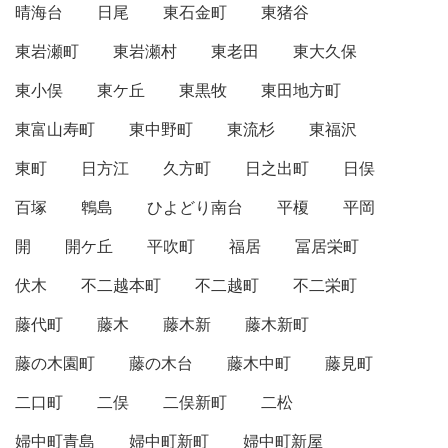
晴海台
日尾
東石金町
東猪谷
東岩瀬町
東岩瀬村
東老田
東大久保
東小俣
東ケ丘
東黒牧
東田地方町
東富山寿町
東中野町
東流杉
東福沢
東町
日方江
久方町
日之出町
日俣
百塚
鵯島
ひよどり南台
平榎
平岡
開
開ケ丘
平吹町
福居
冨居栄町
伏木
不二越本町
不二越町
不二栄町
藤代町
藤木
藤木新
藤木新町
藤の木園町
藤の木台
藤木中町
藤見町
二口町
二俣
二俣新町
二松
婦中町青島
婦中町新町
婦中町新屋