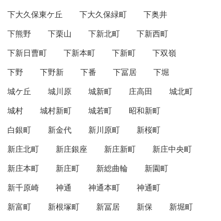
下大久保東ケ丘
下大久保緑町
下奥井
下熊野
下栗山
下新北町
下新西町
下新日曹町
下新本町
下新町
下双嶺
下野
下野新
下番
下冨居
下堀
城ケ丘
城川原
城新町
庄高田
城北町
城村
城村新町
城若町
昭和新町
白銀町
新金代
新川原町
新桜町
新庄北町
新庄銀座
新庄新町
新庄中央町
新庄本町
新庄町
新総曲輪
新園町
新千原崎
神通
神通本町
神通町
新富町
新根塚町
新冨居
新保
新堀町