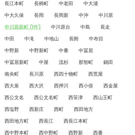
長江本町
長柄町
中老田
中大浦
中大久保
長岡
長岡新
中沖
中川原
中川原新町 (1件)
中川原台
中島
長走
中田
中滝
中地山
長附
中布目
中野新
中野新町
中番
中冨居
中冨居新町
中屋
流杉
那智町
鍋田
南央町
長川原
西四十物町
西荒屋
西大泉
西大沢
西押川
西小俣
西金屋
西公文名
西公文名町
西笹津
西山王町
西塩野
西新庄
西町
西田地方
西田地方町
西長江
西長江本町
西中野本町
西中野町
西野新
西番