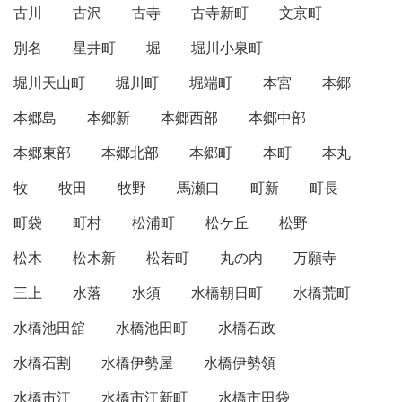
古川
古沢
古寺
古寺新町
文京町
別名
星井町
堀
堀川小泉町
堀川天山町
堀川町
堀端町
本宮
本郷
本郷島
本郷新
本郷西部
本郷中部
本郷東部
本郷北部
本郷町
本町
本丸
牧
牧田
牧野
馬瀬口
町新
町長
町袋
町村
松浦町
松ケ丘
松野
松木
松木新
松若町
丸の内
万願寺
三上
水落
水須
水橋朝日町
水橋荒町
水橋池田舘
水橋池田町
水橋石政
水橋石割
水橋伊勢屋
水橋伊勢領
水橋市江
水橋市江新町
水橋市田袋