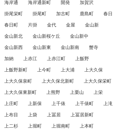
海岸通
海岸通新町
開発
加賀沢
掛尾栄町
掛尾町
加古町
鹿島町
春日
春日町
片掛
金代
金屋
金山新
金山新北
金山新桜ケ丘
金山新中
金山新西
金山新東
金山新南
蟹寺
加納
上赤江
上赤江町
上飯野
上飯野新町
上今町
上大浦
上大久保
上大久保泉町
上大久保北新町
上大久保栄町
上大久保東新町
上熊野
上栗山
上栄
上庄町
上新保
上千俵
上千俵町
上滝
上布目
上袋
上冨居
上冨居新町
上二杉
上堀町
上堀南町
上本町