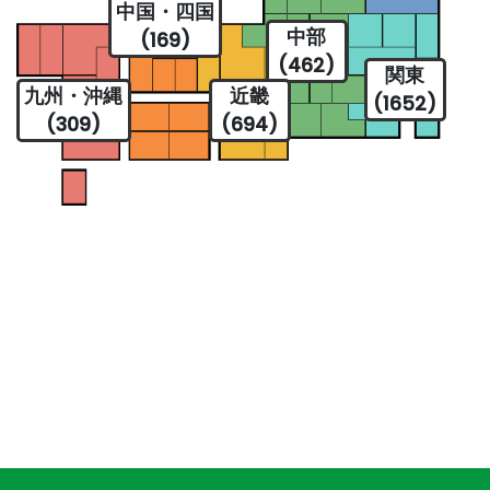
中国・四国
中部
(169)
(462)
関東
九州・沖縄
近畿
(1652)
(309)
(694)