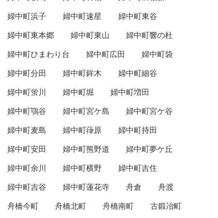
婦中町浜子
婦中町速星
婦中町東谷
婦中町東本郷
婦中町東山
婦中町響の杜
婦中町ひまわり台
婦中町広田
婦中町袋
婦中町分田
婦中町鉾木
婦中町細谷
婦中町蛍川
婦中町堀
婦中町増田
婦中町鶚谷
婦中町宮ケ島
婦中町宮ケ谷
婦中町麦島
婦中町葎原
婦中町持田
婦中町安田
婦中町熊野道
婦中町夢ケ丘
婦中町余川
婦中町横野
婦中町吉住
婦中町吉谷
婦中町蓮花寺
舟倉
舟渡
舟橋今町
舟橋北町
舟橋南町
古鍛冶町