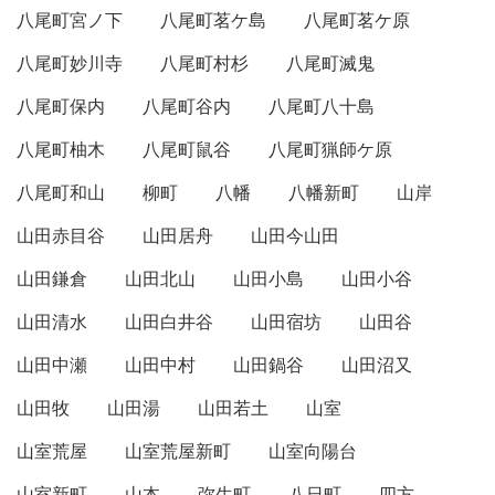
八尾町宮ノ下
八尾町茗ケ島
八尾町茗ケ原
八尾町妙川寺
八尾町村杉
八尾町滅鬼
八尾町保内
八尾町谷内
八尾町八十島
八尾町柚木
八尾町鼠谷
八尾町猟師ケ原
八尾町和山
柳町
八幡
八幡新町
山岸
山田赤目谷
山田居舟
山田今山田
山田鎌倉
山田北山
山田小島
山田小谷
山田清水
山田白井谷
山田宿坊
山田谷
山田中瀬
山田中村
山田鍋谷
山田沼又
山田牧
山田湯
山田若土
山室
山室荒屋
山室荒屋新町
山室向陽台
山室新町
山本
弥生町
八日町
四方