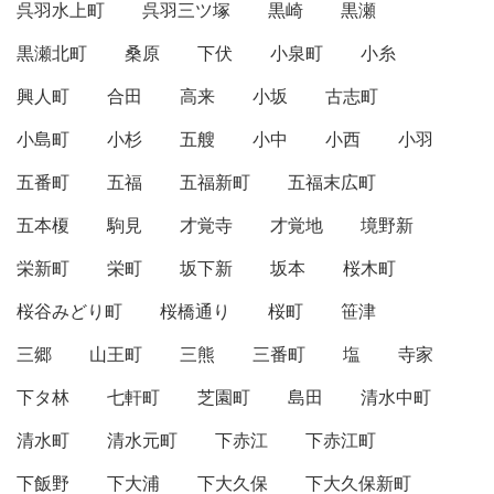
呉羽水上町
呉羽三ツ塚
黒崎
黒瀬
黒瀬北町
桑原
下伏
小泉町
小糸
興人町
合田
高来
小坂
古志町
小島町
小杉
五艘
小中
小西
小羽
五番町
五福
五福新町
五福末広町
五本榎
駒見
才覚寺
才覚地
境野新
栄新町
栄町
坂下新
坂本
桜木町
桜谷みどり町
桜橋通り
桜町
笹津
三郷
山王町
三熊
三番町
塩
寺家
下タ林
七軒町
芝園町
島田
清水中町
清水町
清水元町
下赤江
下赤江町
下飯野
下大浦
下大久保
下大久保新町