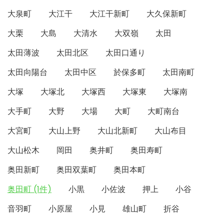
大泉町
大江干
大江干新町
大久保新町
大栗
大島
大清水
大双嶺
太田
太田薄波
太田北区
太田口通り
太田向陽台
太田中区
於保多町
太田南町
大塚
大塚北
大塚西
大塚東
大塚南
大手町
大野
大場
大町
大町南台
大宮町
大山上野
大山北新町
大山布目
大山松木
岡田
奥井町
奥田寿町
奥田新町
奥田双葉町
奥田本町
奥田町 (1件)
小黒
小佐波
押上
小谷
音羽町
小原屋
小見
雄山町
折谷