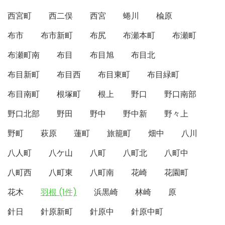
西宮町
西二俣
西宮
蜷川
楡原
布市
布市新町
布尻
布瀬本町
布瀬町
布瀬町南
布目
布目旭
布目北
布目新町
布目西
布目東町
布目緑町
布目南町
根塚町
根上
野口
野口南部
野口北部
野田
野中
野中新
野々上
野町
萩原
蓮町
旅籠町
畑中
八川
八人町
八ケ山
八町
八町北
八町中
八町西
八町東
八町南
花崎
花園町
花木
羽根 (1件)
浜黒崎
林崎
原
針日
針原新町
針原中
針原中町