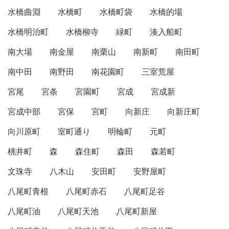
水橋曲淵
水橋町
水橋町袋
水橋的場
水橋明治町
水橋柳寺
緑町
湊入船町
南大場
南金屋
南栗山
南新町
南田町
南中田
南野田
南花園町
三室荒屋
宮尾
宮条
宮園町
宮成
宮成新
宮成中部
宮保
宮町
向新庄
向新庄町
向川原町
室町通り
明輪町
元町
桃井町
森
森住町
森田
森若町
文珠寺
八木山
安田町
安野屋町
八尾町青根
八尾町赤石
八尾町足谷
八尾町油
八尾町天池
八尾町新屋