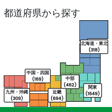
都道府県から探す
北海道・東北
(318)
中国・四国
中部
(169)
(462)
関東
九州・沖縄
近畿
(1649)
(309)
(694)