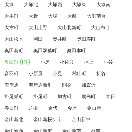
大塚
大塚北
大塚西
大塚東
大塚南
大手町
大野
大場
大町
大町南台
大宮町
大山上野
大山北新町
大山布目
大山松木
岡田
奥井町
奥田寿町
奥田新町
奥田双葉町
奥田本町
奥田町 (1件)
小黒
小佐波
押上
小谷
音羽町
小原屋
小見
雄山町
折谷
海岸通
海岸通新町
開発
加賀沢
掛尾栄町
掛尾町
加古町
鹿島町
春日
春日町
片掛
金代
金屋
金山新
金山新北
金山新桜ケ丘
金山新中
金山新西
金山新東
金山新南
蟹寺