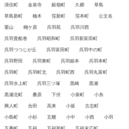
清住町
金泉寺
銀嶺町
久郷
草島
草島新町
楠木
窪新町
窪本町
公文名
栗山
楜ケ原
呉羽苑
呉羽川西
呉羽貴船巻
呉羽昭和町
呉羽新富田町
呉羽つつじが丘
呉羽富田町
呉羽中の町
呉羽野田
呉羽東町
呉羽姫本
呉羽本町
呉羽町
呉羽町北
呉羽町西
呉羽丸富町
呉羽水上町
呉羽三ツ塚
黒崎
黒瀬
黒瀬北町
桑原
下伏
小泉町
小糸
興人町
合田
高来
小坂
古志町
小島町
小杉
五艘
小中
小西
小羽
五番町
五福
五福新町
五福末広町