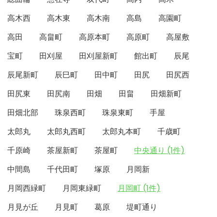
高木西
高木東
高木南
高島
高園町
高田
高畠町
高原本町
高原町
高屋敷
宝町
田刈屋
田刈屋新町
館出町
辰尾
辰尾新町
辰巳町
田中町
田尻
田尻西
田尻東
田尻南
田畑
田畠
田畑新町
田畑北部
珠泉西町
珠泉東町
手屋
太郎丸
太郎丸西町
太郎丸本町
千歳町
千原崎
茶屋新町
茶屋町
中央通り (1件)
中間島
千代田町
塚原
月岡新
月岡西緑町
月岡東緑町
月岡町 (1件)
月見が丘
月見町
葛原
堤町通り