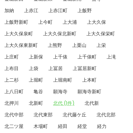
加納
上赤江
上赤江町
上飯野
上飯野新町
上今町
上大浦
上大久保
上大久保泉町
上大久保北新町
上大久保栄町
上大久保東新町
上熊野
上栗山
上栄
上庄町
上新保
上千俵
上千俵町
上滝
上布目
上袋
上冨居
上冨居新町
上二杉
上堀町
上堀南町
上本町
上八日町
亀谷
願海寺
願海寺新町
北押川
北新町
北代 (1件)
北代新
北代中部
北代東部
北代藤ケ丘
北代北部
北二ツ屋
木場町
経田
経堂
経力