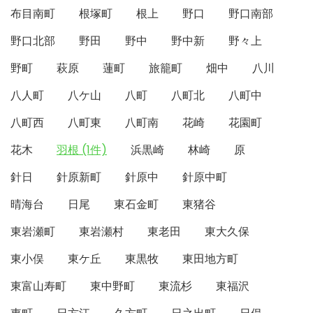
布目南町
根塚町
根上
野口
野口南部
野口北部
野田
野中
野中新
野々上
野町
萩原
蓮町
旅籠町
畑中
八川
八人町
八ケ山
八町
八町北
八町中
八町西
八町東
八町南
花崎
花園町
花木
羽根 (1件)
浜黒崎
林崎
原
針日
針原新町
針原中
針原中町
晴海台
日尾
東石金町
東猪谷
東岩瀬町
東岩瀬村
東老田
東大久保
東小俣
東ケ丘
東黒牧
東田地方町
東富山寿町
東中野町
東流杉
東福沢