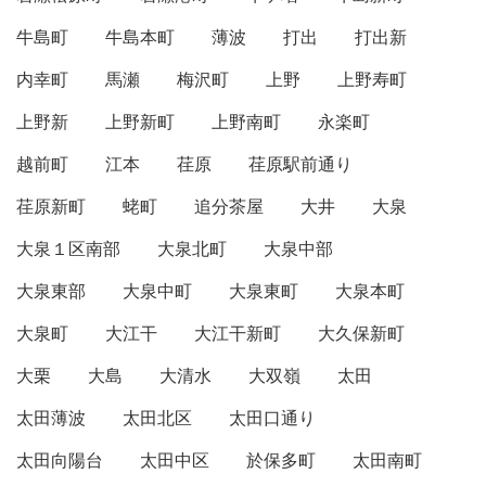
牛島町
牛島本町
薄波
打出
打出新
内幸町
馬瀬
梅沢町
上野
上野寿町
上野新
上野新町
上野南町
永楽町
越前町
江本
荏原
荏原駅前通り
荏原新町
蛯町
追分茶屋
大井
大泉
大泉１区南部
大泉北町
大泉中部
大泉東部
大泉中町
大泉東町
大泉本町
大泉町
大江干
大江干新町
大久保新町
大栗
大島
大清水
大双嶺
太田
太田薄波
太田北区
太田口通り
太田向陽台
太田中区
於保多町
太田南町