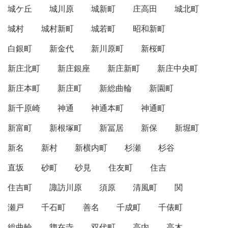
城ケ丘
城川原
城新町
庄高田
城北町
城村
城村新町
城若町
昭和新町
白銀町
新金代
新川原町
新桜町
新庄北町
新庄銀座
新庄新町
新庄中央町
新庄本町
新庄町
新総曲輪
新園町
新千原崎
神通
神通本町
神通町
新富町
新根塚町
新冨居
新保
新堀町
新名
新村
新横内町
杉瀬
杉谷
直坂
砂町
砂見
住友町
住吉
住吉町
諏訪川原
須原
清風町
関
瀬戸
千石町
善名
千成町
千俵町
総曲輪
惣在寺
双代町
高内
高木