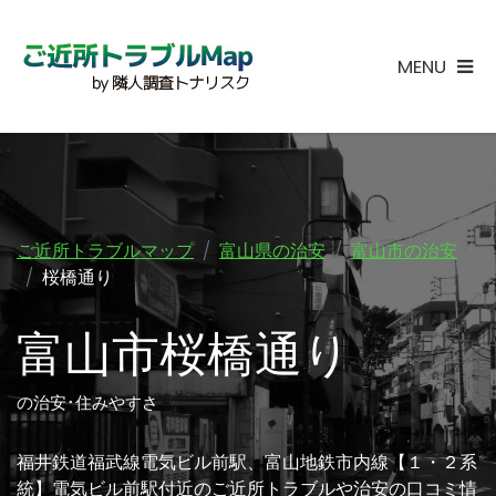
MENU
ご近所トラブルマップ
富山県の治安
富山市の治安
桜橋通り
富山市桜橋通り
の治安･住みやすさ
福井鉄道福武線電気ビル前駅、富山地鉄市内線【１・２系
統】電気ビル前駅付近のご近所トラブルや治安の口コミ情