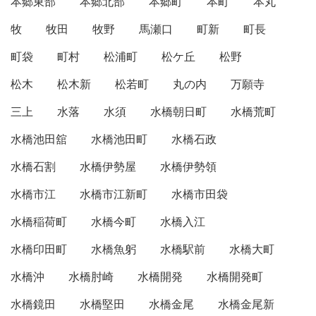
本郷東部
本郷北部
本郷町
本町
本丸
牧
牧田
牧野
馬瀬口
町新
町長
町袋
町村
松浦町
松ケ丘
松野
松木
松木新
松若町
丸の内
万願寺
三上
水落
水須
水橋朝日町
水橋荒町
水橋池田舘
水橋池田町
水橋石政
水橋石割
水橋伊勢屋
水橋伊勢領
水橋市江
水橋市江新町
水橋市田袋
水橋稲荷町
水橋今町
水橋入江
水橋印田町
水橋魚躬
水橋駅前
水橋大町
水橋沖
水橋肘崎
水橋開発
水橋開発町
水橋鏡田
水橋堅田
水橋金尾
水橋金尾新