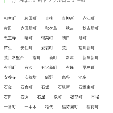
（）内はご近所トラブル口コミ件数
相生町
綾田町
青柳
青柳新
赤江町
赤田
赤田新町
秋ケ島
秋吉
秋吉新町
悪王寺
曙町
朝菜町
朝日
旭町
芦生
安住町
愛宕町
荒川
荒川新町
荒川常盤台
荒町
新町
新屋
新屋新町
有明町
有沢
有沢新町
有峰
粟島町
安養寺
安養坊
飯野
庵谷
池多
石金
石倉町
石坂
石坂新
石坂東町
石田
石渕
石屋
泉町
磯部町
市場
一番町
一本木
稲代
稲荷園町
稲荷町