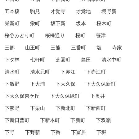
五本榎
駒見
才覚寺
才覚地
境野新
栄新町
栄町
坂下新
坂本
桜木町
桜谷みどり町
桜橋通り
桜町
笹津
三郷
山王町
三熊
三番町
塩
寺家
下タ林
七軒町
芝園町
島田
清水中町
清水町
清水元町
下赤江
下赤江町
下飯野
下大浦
下大久保
下大久保新町
下大久保東ケ丘
下大久保緑町
下奥井
下熊野
下栗山
下新北町
下新西町
下新日曹町
下新本町
下新町
下双嶺
下野
下野新
下番
下冨居
下堀