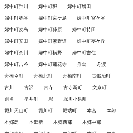
婦中町蛍川
婦中町堀
婦中町増田
婦中町鶚谷
婦中町宮ケ島
婦中町宮ケ谷
婦中町麦島
婦中町葎原
婦中町持田
婦中町安田
婦中町熊野道
婦中町夢ケ丘
婦中町余川
婦中町横野
婦中町吉住
婦中町吉谷
婦中町蓮花寺
舟倉
舟渡
舟橋今町
舟橋北町
舟橋南町
古鍛冶町
古川
古沢
古寺
古寺新町
文京町
別名
星井町
堀
堀川小泉町
堀川天山町
堀川町
堀端町
本宮
本郷
本郷島
本郷新
本郷西部
本郷中部