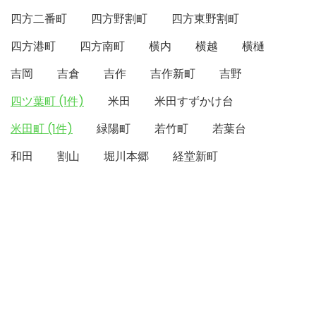
四方二番町
四方野割町
四方東野割町
四方港町
四方南町
横内
横越
横樋
吉岡
吉倉
吉作
吉作新町
吉野
四ツ葉町 (1件)
米田
米田すずかけ台
米田町 (1件)
緑陽町
若竹町
若葉台
和田
割山
堀川本郷
経堂新町