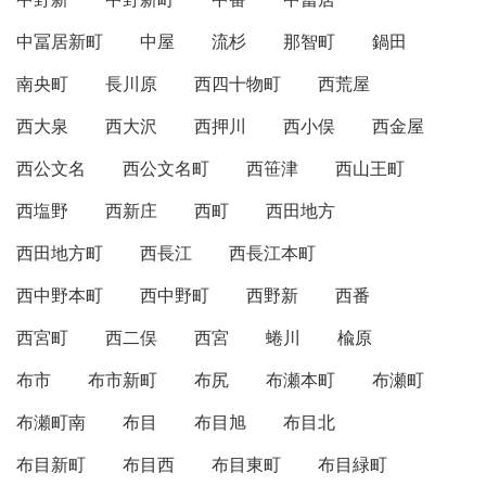
中冨居新町
中屋
流杉
那智町
鍋田
南央町
長川原
西四十物町
西荒屋
西大泉
西大沢
西押川
西小俣
西金屋
西公文名
西公文名町
西笹津
西山王町
西塩野
西新庄
西町
西田地方
西田地方町
西長江
西長江本町
西中野本町
西中野町
西野新
西番
西宮町
西二俣
西宮
蜷川
楡原
布市
布市新町
布尻
布瀬本町
布瀬町
布瀬町南
布目
布目旭
布目北
布目新町
布目西
布目東町
布目緑町