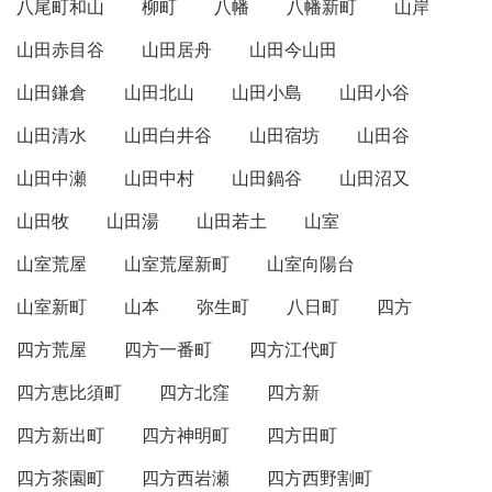
八尾町和山
柳町
八幡
八幡新町
山岸
山田赤目谷
山田居舟
山田今山田
山田鎌倉
山田北山
山田小島
山田小谷
山田清水
山田白井谷
山田宿坊
山田谷
山田中瀬
山田中村
山田鍋谷
山田沼又
山田牧
山田湯
山田若土
山室
山室荒屋
山室荒屋新町
山室向陽台
山室新町
山本
弥生町
八日町
四方
四方荒屋
四方一番町
四方江代町
四方恵比須町
四方北窪
四方新
四方新出町
四方神明町
四方田町
四方茶園町
四方西岩瀬
四方西野割町