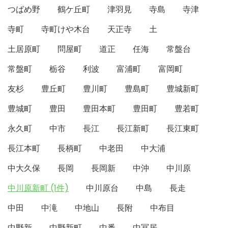
つばめ野
鶴ケ丘町
津羽見
寺島
寺津
寺町
寺町けや木台
天正寺
土
土居原町
問屋町
道正
任海
常盤台
常盤町
栃谷
利波
富浦町
富岡町
友杉
豊丘町
豊川町
豊島町
豊城新町
豊城町
豊田
豊田本町
豊田町
豊若町
永久町
中市
長江
長江新町
長江東町
長江本町
長柄町
中老田
中大浦
中大久保
長岡
長岡新
中沖
中川原
中川原新町 (1件)
中川原台
中島
長走
中田
中滝
中地山
長附
中布目
中野新
中野新町
中番
中冨居