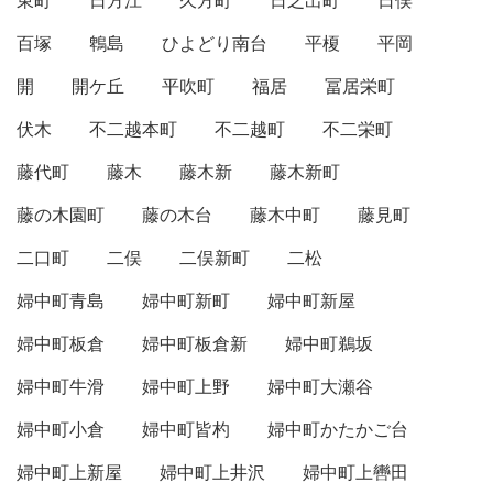
東町
日方江
久方町
日之出町
日俣
百塚
鵯島
ひよどり南台
平榎
平岡
開
開ケ丘
平吹町
福居
冨居栄町
伏木
不二越本町
不二越町
不二栄町
藤代町
藤木
藤木新
藤木新町
藤の木園町
藤の木台
藤木中町
藤見町
二口町
二俣
二俣新町
二松
婦中町青島
婦中町新町
婦中町新屋
婦中町板倉
婦中町板倉新
婦中町鵜坂
婦中町牛滑
婦中町上野
婦中町大瀬谷
婦中町小倉
婦中町皆杓
婦中町かたかご台
婦中町上新屋
婦中町上井沢
婦中町上轡田