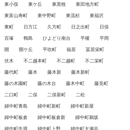
東小俣
東ケ丘
東黒牧
東田地方町
東富山寿町
東中野町
東流杉
東福沢
東町
日方江
久方町
日之出町
日俣
百塚
鵯島
ひよどり南台
平榎
平岡
開
開ケ丘
平吹町
福居
冨居栄町
伏木
不二越本町
不二越町
不二栄町
藤代町
藤木
藤木新
藤木新町
藤の木園町
藤の木台
藤木中町
藤見町
二口町
二俣
二俣新町
二松
婦中町青島
婦中町新町
婦中町新屋
婦中町板倉
婦中町板倉新
婦中町鵜坂
婦中町牛滑
婦中町上野
婦中町大瀬谷