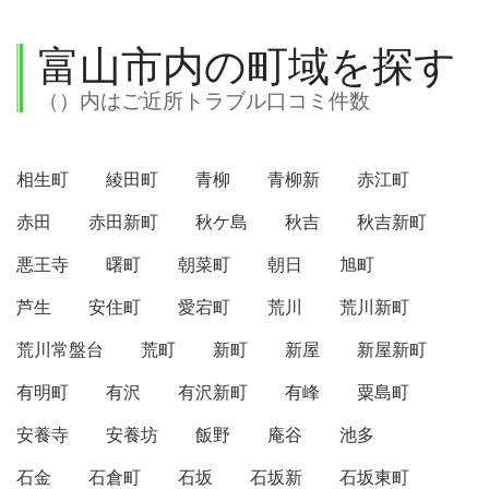
富山市内の町域を探す
（）内はご近所トラブル口コミ件数
相生町
綾田町
青柳
青柳新
赤江町
赤田
赤田新町
秋ケ島
秋吉
秋吉新町
悪王寺
曙町
朝菜町
朝日
旭町
芦生
安住町
愛宕町
荒川
荒川新町
荒川常盤台
荒町
新町
新屋
新屋新町
有明町
有沢
有沢新町
有峰
粟島町
安養寺
安養坊
飯野
庵谷
池多
石金
石倉町
石坂
石坂新
石坂東町