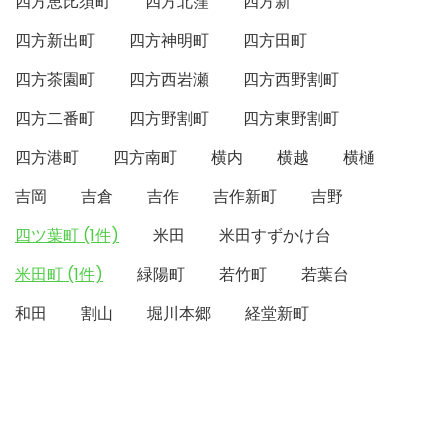
四方恵比須町
四方北窪
四方新
四方新出町
四方神明町
四方田町
四方茶園町
四方西岩瀬
四方西野割町
四方二番町
四方野割町
四方東野割町
四方港町
四方南町
横内
横越
横樋
吉岡
吉倉
吉作
吉作新町
吉野
四ツ葉町 (1件)
米田
米田すずかけ台
米田町 (1件)
緑陽町
若竹町
若葉台
和田
割山
堀川本郷
経堂新町