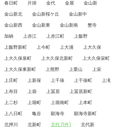
春日町
片掛
金代
金屋
金山新
金山新北
金山新桜ケ丘
金山新中
金山新西
金山新東
金山新南
蟹寺
加納
上赤江
上赤江町
上飯野
上飯野新町
上今町
上大浦
上大久保
上大久保泉町
上大久保北新町
上大久保栄町
上大久保東新町
上熊野
上栗山
上栄
上庄町
上新保
上千俵
上千俵町
上滝
上布目
上袋
上冨居
上冨居新町
上二杉
上堀町
上堀南町
上本町
上八日町
亀谷
願海寺
願海寺新町
北押川
北新町
北代 (1件)
北代新