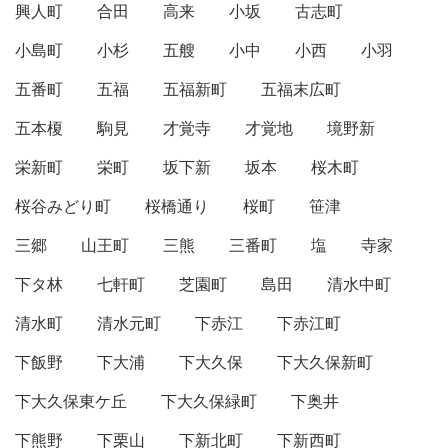
興人町
合田
高来
小坂
古志町
小島町
小杉
五艘
小中
小西
小羽
五番町
五福
五福新町
五福末広町
五本榎
駒見
才覚寺
才覚地
境野新
栄新町
栄町
坂下新
坂本
桜木町
桜谷みどり町
桜橋通り
桜町
笹津
三郷
山王町
三熊
三番町
塩
寺家
下タ林
七軒町
芝園町
島田
清水中町
清水町
清水元町
下赤江
下赤江町
下飯野
下大浦
下大久保
下大久保新町
下大久保東ケ丘
下大久保緑町
下奥井
下熊野
下栗山
下新北町
下新西町