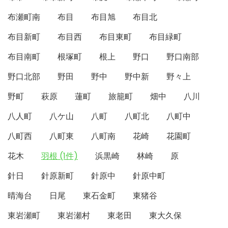
布瀬町南
布目
布目旭
布目北
布目新町
布目西
布目東町
布目緑町
布目南町
根塚町
根上
野口
野口南部
野口北部
野田
野中
野中新
野々上
野町
萩原
蓮町
旅籠町
畑中
八川
八人町
八ケ山
八町
八町北
八町中
八町西
八町東
八町南
花崎
花園町
花木
羽根 (1件)
浜黒崎
林崎
原
針日
針原新町
針原中
針原中町
晴海台
日尾
東石金町
東猪谷
東岩瀬町
東岩瀬村
東老田
東大久保