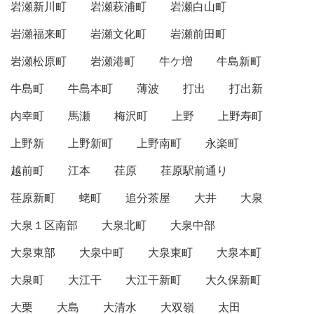
岩瀬新川町
岩瀬萩浦町
岩瀬白山町
岩瀬福来町
岩瀬文化町
岩瀬前田町
岩瀬松原町
岩瀬港町
牛ケ増
牛島新町
牛島町
牛島本町
薄波
打出
打出新
内幸町
馬瀬
梅沢町
上野
上野寿町
上野新
上野新町
上野南町
永楽町
越前町
江本
荏原
荏原駅前通り
荏原新町
蛯町
追分茶屋
大井
大泉
大泉１区南部
大泉北町
大泉中部
大泉東部
大泉中町
大泉東町
大泉本町
大泉町
大江干
大江干新町
大久保新町
大栗
大島
大清水
大双嶺
太田