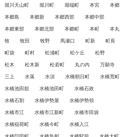
堀川天山町
堀川町
堀端町
本宮
本郷
本郷島
本郷新
本郷西部
本郷中部
本郷東部
本郷北部
本郷町
本町
本丸
牧
牧田
牧野
馬瀬口
町新
町長
町袋
町村
松浦町
松ケ丘
松野
松木
松木新
松若町
丸の内
万願寺
三上
水落
水須
水橋朝日町
水橋荒町
水橋池田舘
水橋池田町
水橋石政
水橋石割
水橋伊勢屋
水橋伊勢領
水橋市江
水橋市江新町
水橋市田袋
水橋稲荷町
水橋今町
水橋入江
水橋印田町
水橋魚躬
水橋駅前
水橋大町