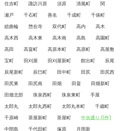
住吉町
諏訪川原
須原
清風町
関
瀬戸
千石町
善名
千成町
千俵町
総曲輪
惣在寺
双代町
高内
高木
高木西
高木東
高木南
高島
高園町
高田
高畠町
高原本町
高原町
高屋敷
宝町
田刈屋
田刈屋新町
館出町
辰尾
辰尾新町
辰巳町
田中町
田尻
田尻西
田尻東
田尻南
田畑
田畠
田畑新町
田畑北部
珠泉西町
珠泉東町
手屋
太郎丸
太郎丸西町
太郎丸本町
千歳町
千原崎
茶屋新町
茶屋町
中央通り (1件)
中間島
千代田町
塚原
月岡新