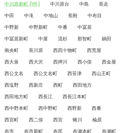
中川原新町 (1件)
中川原台
中島
長走
中田
中滝
中地山
長附
中布目
中野新
中野新町
中番
中冨居
中冨居新町
中屋
流杉
那智町
鍋田
南央町
長川原
西四十物町
西荒屋
西大泉
西大沢
西押川
西小俣
西金屋
西公文名
西公文名町
西笹津
西山王町
西塩野
西新庄
西町
西田地方
西田地方町
西長江
西長江本町
西中野本町
西中野町
西野新
西番
西宮町
西二俣
西宮
蜷川
楡原
布市
布市新町
布尻
布瀬本町
布瀬町