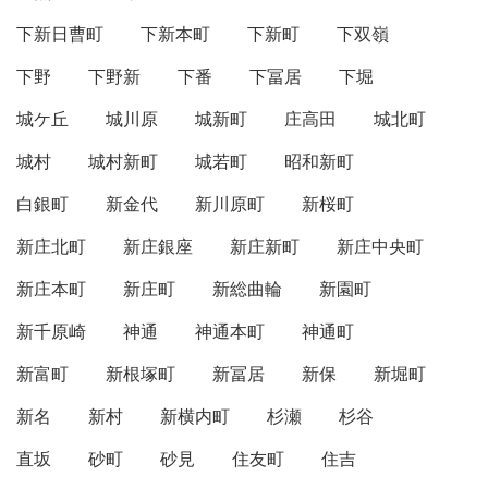
下新日曹町
下新本町
下新町
下双嶺
下野
下野新
下番
下冨居
下堀
城ケ丘
城川原
城新町
庄高田
城北町
城村
城村新町
城若町
昭和新町
白銀町
新金代
新川原町
新桜町
新庄北町
新庄銀座
新庄新町
新庄中央町
新庄本町
新庄町
新総曲輪
新園町
新千原崎
神通
神通本町
神通町
新富町
新根塚町
新冨居
新保
新堀町
新名
新村
新横内町
杉瀬
杉谷
直坂
砂町
砂見
住友町
住吉