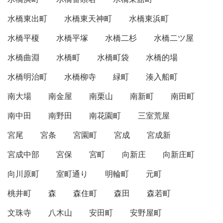
水橋東出町
水橋東天神町
水橋東浜町
水橋平榎
水橋平塚
水橋二杉
水橋二ツ屋
水橋曲淵
水橋町
水橋町袋
水橋的場
水橋明治町
水橋柳寺
緑町
湊入船町
南大場
南金屋
南栗山
南新町
南田町
南中田
南野田
南花園町
三室荒屋
宮尾
宮条
宮園町
宮成
宮成新
宮成中部
宮保
宮町
向新庄
向新庄町
向川原町
室町通り
明輪町
元町
桃井町
森
森住町
森田
森若町
文珠寺
八木山
安田町
安野屋町