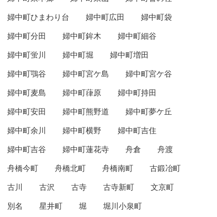
婦中町ひまわり台
婦中町広田
婦中町袋
婦中町分田
婦中町鉾木
婦中町細谷
婦中町蛍川
婦中町堀
婦中町増田
婦中町鶚谷
婦中町宮ケ島
婦中町宮ケ谷
婦中町麦島
婦中町葎原
婦中町持田
婦中町安田
婦中町熊野道
婦中町夢ケ丘
婦中町余川
婦中町横野
婦中町吉住
婦中町吉谷
婦中町蓮花寺
舟倉
舟渡
舟橋今町
舟橋北町
舟橋南町
古鍛冶町
古川
古沢
古寺
古寺新町
文京町
別名
星井町
堀
堀川小泉町