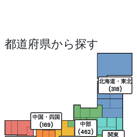
都道府県から探す
北海道・東北
(318)
中国・四国
中部
(169)
(462)
関東