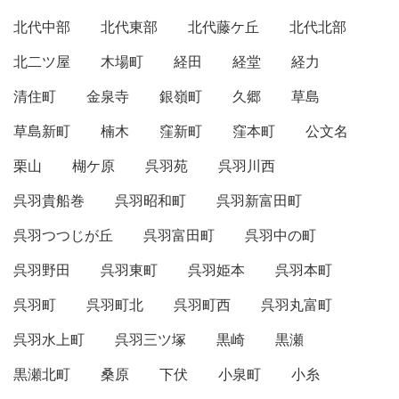
北代中部
北代東部
北代藤ケ丘
北代北部
北二ツ屋
木場町
経田
経堂
経力
清住町
金泉寺
銀嶺町
久郷
草島
草島新町
楠木
窪新町
窪本町
公文名
栗山
楜ケ原
呉羽苑
呉羽川西
呉羽貴船巻
呉羽昭和町
呉羽新富田町
呉羽つつじが丘
呉羽富田町
呉羽中の町
呉羽野田
呉羽東町
呉羽姫本
呉羽本町
呉羽町
呉羽町北
呉羽町西
呉羽丸富町
呉羽水上町
呉羽三ツ塚
黒崎
黒瀬
黒瀬北町
桑原
下伏
小泉町
小糸