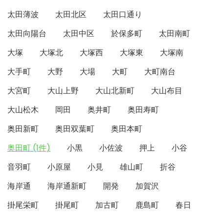
太田薄波
太田北区
太田口通り
太田向陽台
太田中区
於保多町
太田南町
大塚
大塚北
大塚西
大塚東
大塚南
大手町
大野
大場
大町
大町南台
大宮町
大山上野
大山北新町
大山布目
大山松木
岡田
奥井町
奥田寿町
奥田新町
奥田双葉町
奥田本町
奥田町 (1件)
小黒
小佐波
押上
小谷
音羽町
小原屋
小見
雄山町
折谷
海岸通
海岸通新町
開発
加賀沢
掛尾栄町
掛尾町
加古町
鹿島町
春日