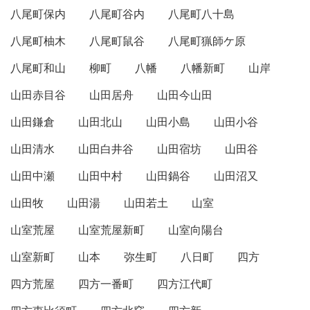
八尾町保内
八尾町谷内
八尾町八十島
八尾町柚木
八尾町鼠谷
八尾町猟師ケ原
八尾町和山
柳町
八幡
八幡新町
山岸
山田赤目谷
山田居舟
山田今山田
山田鎌倉
山田北山
山田小島
山田小谷
山田清水
山田白井谷
山田宿坊
山田谷
山田中瀬
山田中村
山田鍋谷
山田沼又
山田牧
山田湯
山田若土
山室
山室荒屋
山室荒屋新町
山室向陽台
山室新町
山本
弥生町
八日町
四方
四方荒屋
四方一番町
四方江代町