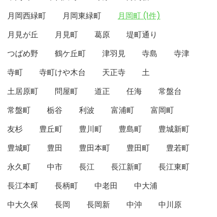
月岡西緑町
月岡東緑町
月岡町 (1件)
月見が丘
月見町
葛原
堤町通り
つばめ野
鶴ケ丘町
津羽見
寺島
寺津
寺町
寺町けや木台
天正寺
土
土居原町
問屋町
道正
任海
常盤台
常盤町
栃谷
利波
富浦町
富岡町
友杉
豊丘町
豊川町
豊島町
豊城新町
豊城町
豊田
豊田本町
豊田町
豊若町
永久町
中市
長江
長江新町
長江東町
長江本町
長柄町
中老田
中大浦
中大久保
長岡
長岡新
中沖
中川原