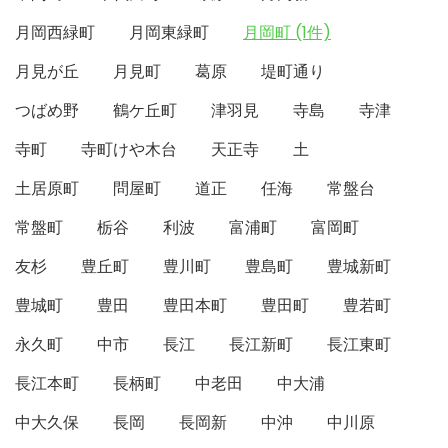
月岡西緑町
月岡東緑町
月岡町 (1件)
月見が丘
月見町
葛原
堤町通り
つばめ野
鶴ケ丘町
津羽見
寺島
寺津
寺町
寺町けや木台
天正寺
土
土居原町
問屋町
道正
任海
常盤台
常盤町
栃谷
利波
富浦町
富岡町
友杉
豊丘町
豊川町
豊島町
豊城新町
豊城町
豊田
豊田本町
豊田町
豊若町
永久町
中市
長江
長江新町
長江東町
長江本町
長柄町
中老田
中大浦
中大久保
長岡
長岡新
中沖
中川原