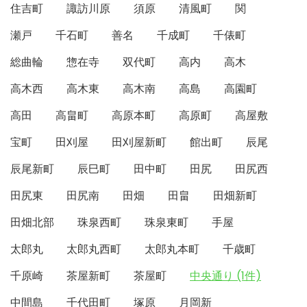
住吉町
諏訪川原
須原
清風町
関
瀬戸
千石町
善名
千成町
千俵町
総曲輪
惣在寺
双代町
高内
高木
高木西
高木東
高木南
高島
高園町
高田
高畠町
高原本町
高原町
高屋敷
宝町
田刈屋
田刈屋新町
館出町
辰尾
辰尾新町
辰巳町
田中町
田尻
田尻西
田尻東
田尻南
田畑
田畠
田畑新町
田畑北部
珠泉西町
珠泉東町
手屋
太郎丸
太郎丸西町
太郎丸本町
千歳町
千原崎
茶屋新町
茶屋町
中央通り (1件)
中間島
千代田町
塚原
月岡新