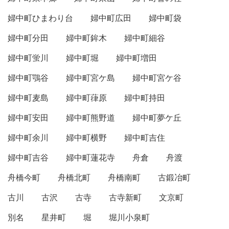
婦中町ひまわり台
婦中町広田
婦中町袋
婦中町分田
婦中町鉾木
婦中町細谷
婦中町蛍川
婦中町堀
婦中町増田
婦中町鶚谷
婦中町宮ケ島
婦中町宮ケ谷
婦中町麦島
婦中町葎原
婦中町持田
婦中町安田
婦中町熊野道
婦中町夢ケ丘
婦中町余川
婦中町横野
婦中町吉住
婦中町吉谷
婦中町蓮花寺
舟倉
舟渡
舟橋今町
舟橋北町
舟橋南町
古鍛冶町
古川
古沢
古寺
古寺新町
文京町
別名
星井町
堀
堀川小泉町