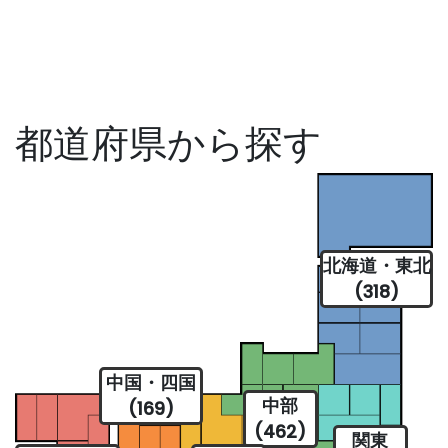
都道府県から探す
北海道・東北
(318)
中国・四国
中部
(169)
(462)
関東