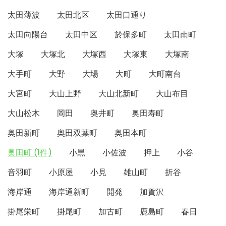
太田薄波
太田北区
太田口通り
太田向陽台
太田中区
於保多町
太田南町
大塚
大塚北
大塚西
大塚東
大塚南
大手町
大野
大場
大町
大町南台
大宮町
大山上野
大山北新町
大山布目
大山松木
岡田
奥井町
奥田寿町
奥田新町
奥田双葉町
奥田本町
奥田町 (1件)
小黒
小佐波
押上
小谷
音羽町
小原屋
小見
雄山町
折谷
海岸通
海岸通新町
開発
加賀沢
掛尾栄町
掛尾町
加古町
鹿島町
春日