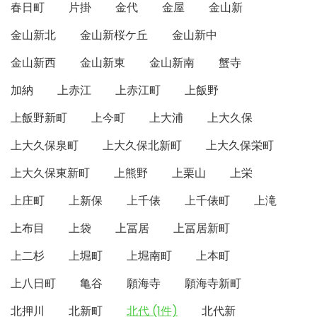
春日町
片掛
金代
金屋
金山新
金山新北
金山新桜ケ丘
金山新中
金山新西
金山新東
金山新南
蟹寺
加納
上赤江
上赤江町
上飯野
上飯野新町
上今町
上大浦
上大久保
上大久保泉町
上大久保北新町
上大久保栄町
上大久保東新町
上熊野
上栗山
上栄
上庄町
上新保
上千俵
上千俵町
上滝
上布目
上袋
上冨居
上冨居新町
上二杉
上堀町
上堀南町
上本町
上八日町
亀谷
願海寺
願海寺新町
北押川
北新町
北代 (1件)
北代新