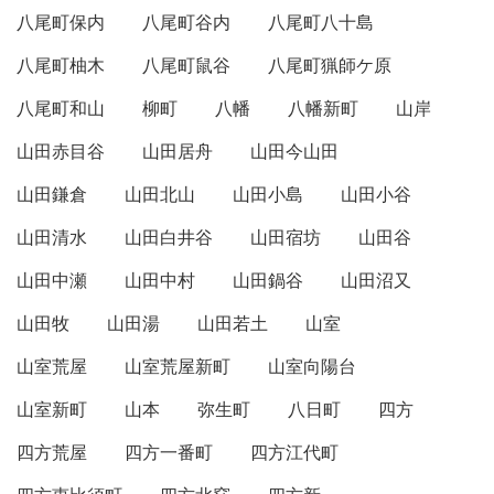
八尾町保内
八尾町谷内
八尾町八十島
八尾町柚木
八尾町鼠谷
八尾町猟師ケ原
八尾町和山
柳町
八幡
八幡新町
山岸
山田赤目谷
山田居舟
山田今山田
山田鎌倉
山田北山
山田小島
山田小谷
山田清水
山田白井谷
山田宿坊
山田谷
山田中瀬
山田中村
山田鍋谷
山田沼又
山田牧
山田湯
山田若土
山室
山室荒屋
山室荒屋新町
山室向陽台
山室新町
山本
弥生町
八日町
四方
四方荒屋
四方一番町
四方江代町