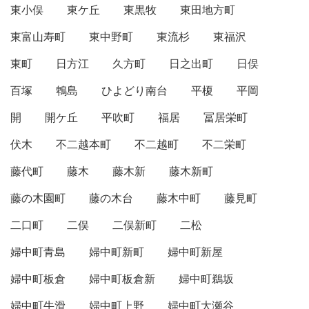
東小俣
東ケ丘
東黒牧
東田地方町
東富山寿町
東中野町
東流杉
東福沢
東町
日方江
久方町
日之出町
日俣
百塚
鵯島
ひよどり南台
平榎
平岡
開
開ケ丘
平吹町
福居
冨居栄町
伏木
不二越本町
不二越町
不二栄町
藤代町
藤木
藤木新
藤木新町
藤の木園町
藤の木台
藤木中町
藤見町
二口町
二俣
二俣新町
二松
婦中町青島
婦中町新町
婦中町新屋
婦中町板倉
婦中町板倉新
婦中町鵜坂
婦中町牛滑
婦中町上野
婦中町大瀬谷