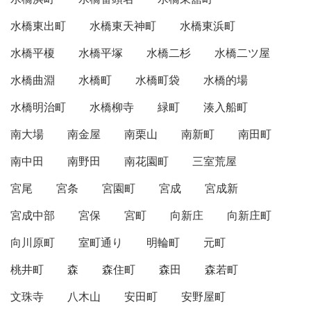
水橋東出町
水橋東天神町
水橋東浜町
水橋平榎
水橋平塚
水橋二杉
水橋二ツ屋
水橋曲淵
水橋町
水橋町袋
水橋的場
水橋明治町
水橋柳寺
緑町
湊入船町
南大場
南金屋
南栗山
南新町
南田町
南中田
南野田
南花園町
三室荒屋
宮尾
宮条
宮園町
宮成
宮成新
宮成中部
宮保
宮町
向新庄
向新庄町
向川原町
室町通り
明輪町
元町
桃井町
森
森住町
森田
森若町
文珠寺
八木山
安田町
安野屋町