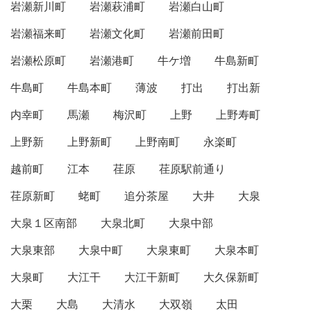
岩瀬新川町
岩瀬萩浦町
岩瀬白山町
岩瀬福来町
岩瀬文化町
岩瀬前田町
岩瀬松原町
岩瀬港町
牛ケ増
牛島新町
牛島町
牛島本町
薄波
打出
打出新
内幸町
馬瀬
梅沢町
上野
上野寿町
上野新
上野新町
上野南町
永楽町
越前町
江本
荏原
荏原駅前通り
荏原新町
蛯町
追分茶屋
大井
大泉
大泉１区南部
大泉北町
大泉中部
大泉東部
大泉中町
大泉東町
大泉本町
大泉町
大江干
大江干新町
大久保新町
大栗
大島
大清水
大双嶺
太田