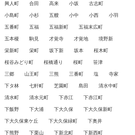
興人町
合田
高来
小坂
古志町
小島町
小杉
五艘
小中
小西
小羽
五番町
五福
五福新町
五福末広町
五本榎
駒見
才覚寺
才覚地
境野新
栄新町
栄町
坂下新
坂本
桜木町
桜谷みどり町
桜橋通り
桜町
笹津
三郷
山王町
三熊
三番町
塩
寺家
下タ林
七軒町
芝園町
島田
清水中町
清水町
清水元町
下赤江
下赤江町
下飯野
下大浦
下大久保
下大久保新町
下大久保東ケ丘
下大久保緑町
下奥井
下熊野
下栗山
下新北町
下新西町