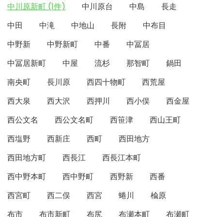
中川原新町 (1件)
中川原台
中島
長走
中田
中滝
中地山
長附
中布目
中野新
中野新町
中番
中冨居
中冨居新町
中屋
流杉
那智町
鍋田
南央町
長川原
西四十物町
西荒屋
西大泉
西大沢
西押川
西小俣
西金屋
西公文名
西公文名町
西笹津
西山王町
西塩野
西新庄
西町
西田地方
西田地方町
西長江
西長江本町
西中野本町
西中野町
西野新
西番
西宮町
西二俣
西宮
蜷川
楡原
布市
布市新町
布尻
布瀬本町
布瀬町