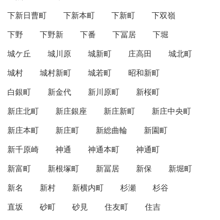
下新日曹町
下新本町
下新町
下双嶺
下野
下野新
下番
下冨居
下堀
城ケ丘
城川原
城新町
庄高田
城北町
城村
城村新町
城若町
昭和新町
白銀町
新金代
新川原町
新桜町
新庄北町
新庄銀座
新庄新町
新庄中央町
新庄本町
新庄町
新総曲輪
新園町
新千原崎
神通
神通本町
神通町
新富町
新根塚町
新冨居
新保
新堀町
新名
新村
新横内町
杉瀬
杉谷
直坂
砂町
砂見
住友町
住吉