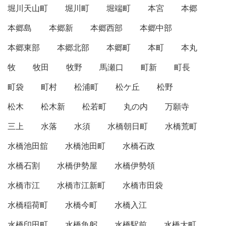
堀川天山町
堀川町
堀端町
本宮
本郷
本郷島
本郷新
本郷西部
本郷中部
本郷東部
本郷北部
本郷町
本町
本丸
牧
牧田
牧野
馬瀬口
町新
町長
町袋
町村
松浦町
松ケ丘
松野
松木
松木新
松若町
丸の内
万願寺
三上
水落
水須
水橋朝日町
水橋荒町
水橋池田舘
水橋池田町
水橋石政
水橋石割
水橋伊勢屋
水橋伊勢領
水橋市江
水橋市江新町
水橋市田袋
水橋稲荷町
水橋今町
水橋入江
水橋印田町
水橋魚躬
水橋駅前
水橋大町