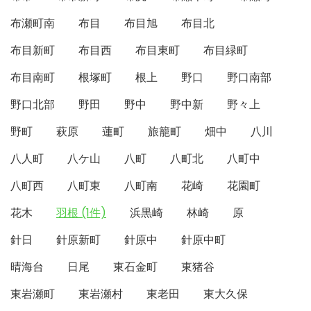
布瀬町南
布目
布目旭
布目北
布目新町
布目西
布目東町
布目緑町
布目南町
根塚町
根上
野口
野口南部
野口北部
野田
野中
野中新
野々上
野町
萩原
蓮町
旅籠町
畑中
八川
八人町
八ケ山
八町
八町北
八町中
八町西
八町東
八町南
花崎
花園町
花木
羽根 (1件)
浜黒崎
林崎
原
針日
針原新町
針原中
針原中町
晴海台
日尾
東石金町
東猪谷
東岩瀬町
東岩瀬村
東老田
東大久保