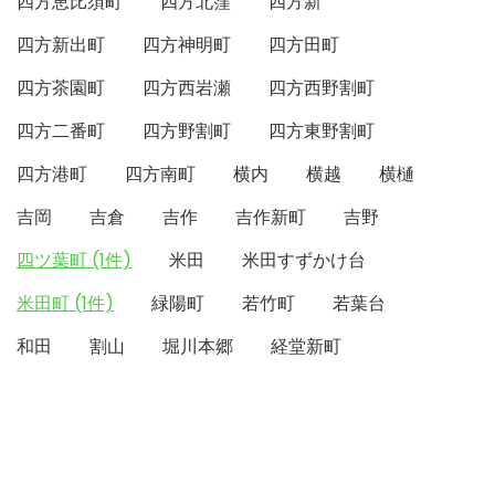
四方恵比須町
四方北窪
四方新
四方新出町
四方神明町
四方田町
四方茶園町
四方西岩瀬
四方西野割町
四方二番町
四方野割町
四方東野割町
四方港町
四方南町
横内
横越
横樋
吉岡
吉倉
吉作
吉作新町
吉野
四ツ葉町 (1件)
米田
米田すずかけ台
米田町 (1件)
緑陽町
若竹町
若葉台
和田
割山
堀川本郷
経堂新町