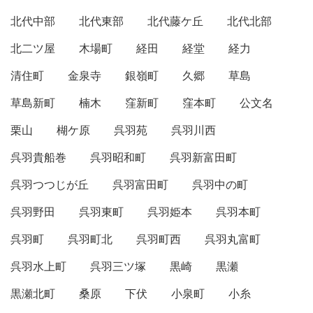
北代中部
北代東部
北代藤ケ丘
北代北部
北二ツ屋
木場町
経田
経堂
経力
清住町
金泉寺
銀嶺町
久郷
草島
草島新町
楠木
窪新町
窪本町
公文名
栗山
楜ケ原
呉羽苑
呉羽川西
呉羽貴船巻
呉羽昭和町
呉羽新富田町
呉羽つつじが丘
呉羽富田町
呉羽中の町
呉羽野田
呉羽東町
呉羽姫本
呉羽本町
呉羽町
呉羽町北
呉羽町西
呉羽丸富町
呉羽水上町
呉羽三ツ塚
黒崎
黒瀬
黒瀬北町
桑原
下伏
小泉町
小糸