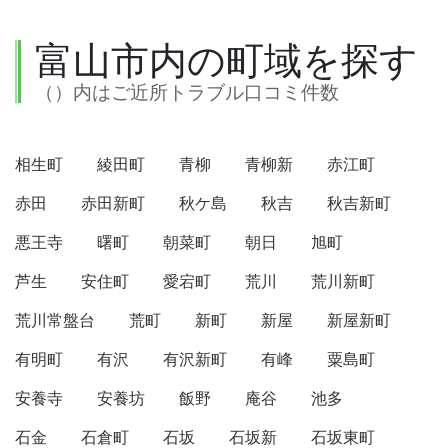
富山市内の町域を探す
（）内はご近所トラブル口コミ件数
相生町
綾田町
青柳
青柳新
赤江町
赤田
赤田新町
秋ケ島
秋吉
秋吉新町
悪王寺
曙町
朝菜町
朝日
旭町
芦生
安住町
愛宕町
荒川
荒川新町
荒川常盤台
荒町
新町
新屋
新屋新町
有明町
有沢
有沢新町
有峰
粟島町
安養寺
安養坊
飯野
庵谷
池多
石金
石倉町
石坂
石坂新
石坂東町