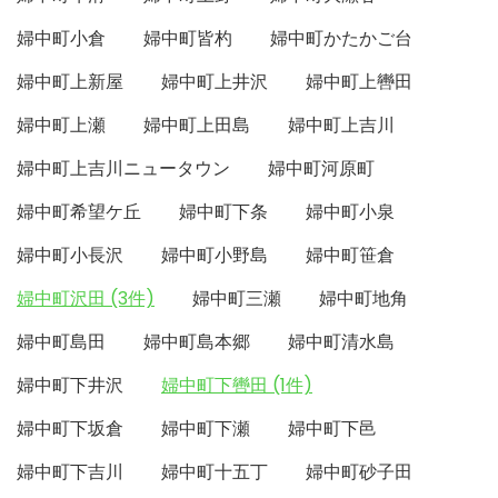
婦中町小倉
婦中町皆杓
婦中町かたかご台
婦中町上新屋
婦中町上井沢
婦中町上轡田
婦中町上瀬
婦中町上田島
婦中町上吉川
婦中町上吉川ニュータウン
婦中町河原町
婦中町希望ケ丘
婦中町下条
婦中町小泉
婦中町小長沢
婦中町小野島
婦中町笹倉
婦中町沢田 (3件)
婦中町三瀬
婦中町地角
婦中町島田
婦中町島本郷
婦中町清水島
婦中町下井沢
婦中町下轡田 (1件)
婦中町下坂倉
婦中町下瀬
婦中町下邑
婦中町下吉川
婦中町十五丁
婦中町砂子田