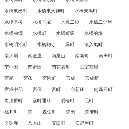
水橋東出町
水橋東天神町
水橋東浜町
水橋平榎
水橋平塚
水橋二杉
水橋二ツ屋
水橋曲淵
水橋町
水橋町袋
水橋的場
水橋明治町
水橋柳寺
緑町
湊入船町
南大場
南金屋
南栗山
南新町
南田町
南中田
南野田
南花園町
三室荒屋
宮尾
宮条
宮園町
宮成
宮成新
宮成中部
宮保
宮町
向新庄
向新庄町
向川原町
室町通り
明輪町
元町
桃井町
森
森住町
森田
森若町
文珠寺
八木山
安田町
安野屋町