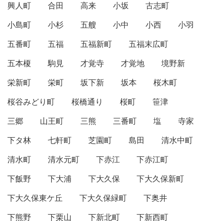
興人町
合田
高来
小坂
古志町
小島町
小杉
五艘
小中
小西
小羽
五番町
五福
五福新町
五福末広町
五本榎
駒見
才覚寺
才覚地
境野新
栄新町
栄町
坂下新
坂本
桜木町
桜谷みどり町
桜橋通り
桜町
笹津
三郷
山王町
三熊
三番町
塩
寺家
下タ林
七軒町
芝園町
島田
清水中町
清水町
清水元町
下赤江
下赤江町
下飯野
下大浦
下大久保
下大久保新町
下大久保東ケ丘
下大久保緑町
下奥井
下熊野
下栗山
下新北町
下新西町