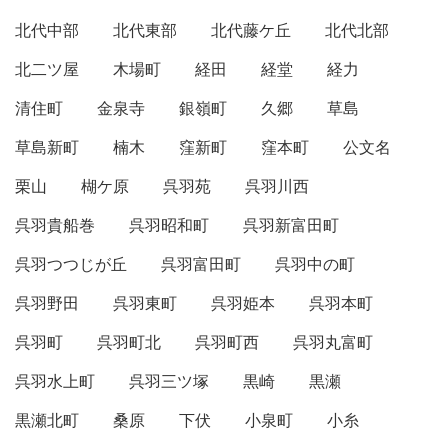
北代中部
北代東部
北代藤ケ丘
北代北部
北二ツ屋
木場町
経田
経堂
経力
清住町
金泉寺
銀嶺町
久郷
草島
草島新町
楠木
窪新町
窪本町
公文名
栗山
楜ケ原
呉羽苑
呉羽川西
呉羽貴船巻
呉羽昭和町
呉羽新富田町
呉羽つつじが丘
呉羽富田町
呉羽中の町
呉羽野田
呉羽東町
呉羽姫本
呉羽本町
呉羽町
呉羽町北
呉羽町西
呉羽丸富町
呉羽水上町
呉羽三ツ塚
黒崎
黒瀬
黒瀬北町
桑原
下伏
小泉町
小糸