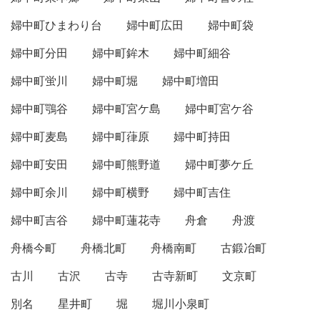
婦中町ひまわり台
婦中町広田
婦中町袋
婦中町分田
婦中町鉾木
婦中町細谷
婦中町蛍川
婦中町堀
婦中町増田
婦中町鶚谷
婦中町宮ケ島
婦中町宮ケ谷
婦中町麦島
婦中町葎原
婦中町持田
婦中町安田
婦中町熊野道
婦中町夢ケ丘
婦中町余川
婦中町横野
婦中町吉住
婦中町吉谷
婦中町蓮花寺
舟倉
舟渡
舟橋今町
舟橋北町
舟橋南町
古鍛冶町
古川
古沢
古寺
古寺新町
文京町
別名
星井町
堀
堀川小泉町