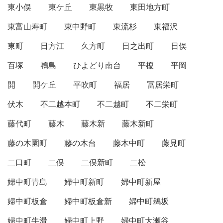
東小俣
東ケ丘
東黒牧
東田地方町
東富山寿町
東中野町
東流杉
東福沢
東町
日方江
久方町
日之出町
日俣
百塚
鵯島
ひよどり南台
平榎
平岡
開
開ケ丘
平吹町
福居
冨居栄町
伏木
不二越本町
不二越町
不二栄町
藤代町
藤木
藤木新
藤木新町
藤の木園町
藤の木台
藤木中町
藤見町
二口町
二俣
二俣新町
二松
婦中町青島
婦中町新町
婦中町新屋
婦中町板倉
婦中町板倉新
婦中町鵜坂
婦中町牛滑
婦中町上野
婦中町大瀬谷