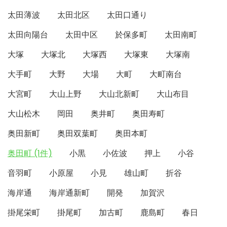
太田薄波
太田北区
太田口通り
太田向陽台
太田中区
於保多町
太田南町
大塚
大塚北
大塚西
大塚東
大塚南
大手町
大野
大場
大町
大町南台
大宮町
大山上野
大山北新町
大山布目
大山松木
岡田
奥井町
奥田寿町
奥田新町
奥田双葉町
奥田本町
奥田町 (1件)
小黒
小佐波
押上
小谷
音羽町
小原屋
小見
雄山町
折谷
海岸通
海岸通新町
開発
加賀沢
掛尾栄町
掛尾町
加古町
鹿島町
春日