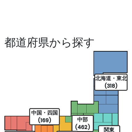
都道府県から探す
北海道・東北
(318)
中国・四国
中部
(169)
(462)
関東