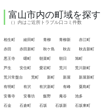
富山市内の町域を探す
（）内はご近所トラブル口コミ件数
相生町
綾田町
青柳
青柳新
赤江町
赤田
赤田新町
秋ケ島
秋吉
秋吉新町
悪王寺
曙町
朝菜町
朝日
旭町
芦生
安住町
愛宕町
荒川
荒川新町
荒川常盤台
荒町
新町
新屋
新屋新町
有明町
有沢
有沢新町
有峰
粟島町
安養寺
安養坊
飯野
庵谷
池多
石金
石倉町
石坂
石坂新
石坂東町