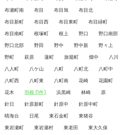
布瀬町南
布目
布目旭
布目北
布目新町
布目西
布目東町
布目緑町
布目南町
根塚町
根上
野口
野口南部
野口北部
野田
野中
野中新
野々上
野町
萩原
蓮町
旅籠町
畑中
八川
八人町
八ケ山
八町
八町北
八町中
八町西
八町東
八町南
花崎
花園町
花木
羽根 (1件)
浜黒崎
林崎
原
針日
針原新町
針原中
針原中町
晴海台
日尾
東石金町
東猪谷
東岩瀬町
東岩瀬村
東老田
東大久保