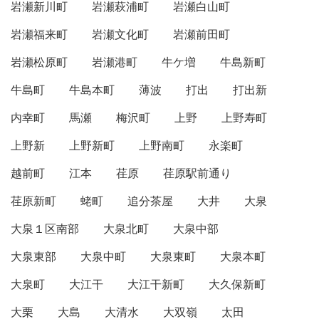
岩瀬新川町
岩瀬萩浦町
岩瀬白山町
岩瀬福来町
岩瀬文化町
岩瀬前田町
岩瀬松原町
岩瀬港町
牛ケ増
牛島新町
牛島町
牛島本町
薄波
打出
打出新
内幸町
馬瀬
梅沢町
上野
上野寿町
上野新
上野新町
上野南町
永楽町
越前町
江本
荏原
荏原駅前通り
荏原新町
蛯町
追分茶屋
大井
大泉
大泉１区南部
大泉北町
大泉中部
大泉東部
大泉中町
大泉東町
大泉本町
大泉町
大江干
大江干新町
大久保新町
大栗
大島
大清水
大双嶺
太田