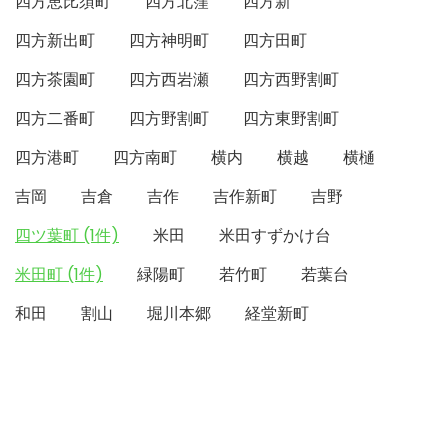
四方恵比須町
四方北窪
四方新
四方新出町
四方神明町
四方田町
四方茶園町
四方西岩瀬
四方西野割町
四方二番町
四方野割町
四方東野割町
四方港町
四方南町
横内
横越
横樋
吉岡
吉倉
吉作
吉作新町
吉野
四ツ葉町 (1件)
米田
米田すずかけ台
米田町 (1件)
緑陽町
若竹町
若葉台
和田
割山
堀川本郷
経堂新町