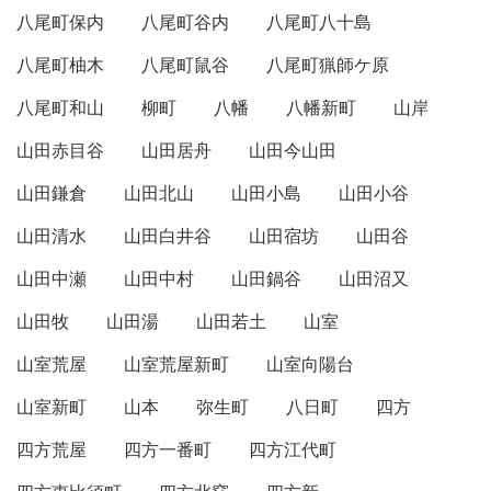
八尾町保内
八尾町谷内
八尾町八十島
八尾町柚木
八尾町鼠谷
八尾町猟師ケ原
八尾町和山
柳町
八幡
八幡新町
山岸
山田赤目谷
山田居舟
山田今山田
山田鎌倉
山田北山
山田小島
山田小谷
山田清水
山田白井谷
山田宿坊
山田谷
山田中瀬
山田中村
山田鍋谷
山田沼又
山田牧
山田湯
山田若土
山室
山室荒屋
山室荒屋新町
山室向陽台
山室新町
山本
弥生町
八日町
四方
四方荒屋
四方一番町
四方江代町