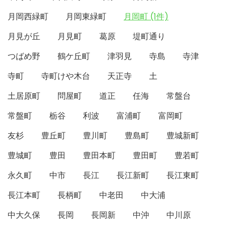
月岡西緑町
月岡東緑町
月岡町 (1件)
月見が丘
月見町
葛原
堤町通り
つばめ野
鶴ケ丘町
津羽見
寺島
寺津
寺町
寺町けや木台
天正寺
土
土居原町
問屋町
道正
任海
常盤台
常盤町
栃谷
利波
富浦町
富岡町
友杉
豊丘町
豊川町
豊島町
豊城新町
豊城町
豊田
豊田本町
豊田町
豊若町
永久町
中市
長江
長江新町
長江東町
長江本町
長柄町
中老田
中大浦
中大久保
長岡
長岡新
中沖
中川原