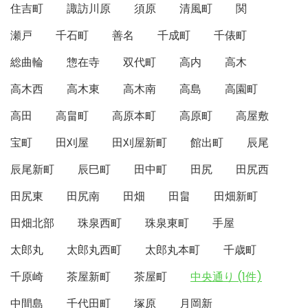
住吉町
諏訪川原
須原
清風町
関
瀬戸
千石町
善名
千成町
千俵町
総曲輪
惣在寺
双代町
高内
高木
高木西
高木東
高木南
高島
高園町
高田
高畠町
高原本町
高原町
高屋敷
宝町
田刈屋
田刈屋新町
館出町
辰尾
辰尾新町
辰巳町
田中町
田尻
田尻西
田尻東
田尻南
田畑
田畠
田畑新町
田畑北部
珠泉西町
珠泉東町
手屋
太郎丸
太郎丸西町
太郎丸本町
千歳町
千原崎
茶屋新町
茶屋町
中央通り (1件)
中間島
千代田町
塚原
月岡新