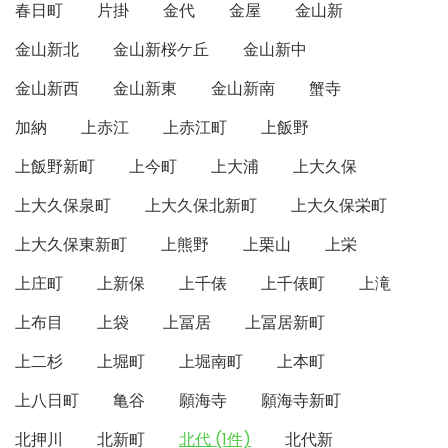
春日町
片掛
金代
金屋
金山新
金山新北
金山新桜ケ丘
金山新中
金山新西
金山新東
金山新南
蟹寺
加納
上赤江
上赤江町
上飯野
上飯野新町
上今町
上大浦
上大久保
上大久保泉町
上大久保北新町
上大久保栄町
上大久保東新町
上熊野
上栗山
上栄
上庄町
上新保
上千俵
上千俵町
上滝
上布目
上袋
上冨居
上冨居新町
上二杉
上堀町
上堀南町
上本町
上八日町
亀谷
願海寺
願海寺新町
北押川
北新町
北代 (1件)
北代新