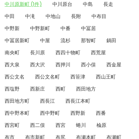
中川原新町 (1件)
中川原台
中島
長走
中田
中滝
中地山
長附
中布目
中野新
中野新町
中番
中冨居
中冨居新町
中屋
流杉
那智町
鍋田
南央町
長川原
西四十物町
西荒屋
西大泉
西大沢
西押川
西小俣
西金屋
西公文名
西公文名町
西笹津
西山王町
西塩野
西新庄
西町
西田地方
西田地方町
西長江
西長江本町
西中野本町
西中野町
西野新
西番
西宮町
西二俣
西宮
蜷川
楡原
布市
布市新町
布尻
布瀬本町
布瀬町