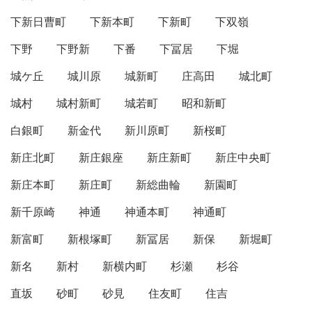
下新日曹町
下新本町
下新町
下双嶺
下野
下野新
下番
下冨居
下堀
城ケ丘
城川原
城新町
庄高田
城北町
城村
城村新町
城若町
昭和新町
白銀町
新金代
新川原町
新桜町
新庄北町
新庄銀座
新庄新町
新庄中央町
新庄本町
新庄町
新総曲輪
新園町
新千原崎
神通
神通本町
神通町
新富町
新根塚町
新冨居
新保
新堀町
新名
新村
新横内町
杉瀬
杉谷
直坂
砂町
砂見
住友町
住吉