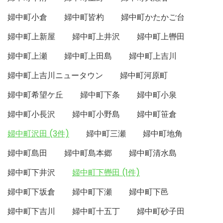
婦中町小倉
婦中町皆杓
婦中町かたかご台
婦中町上新屋
婦中町上井沢
婦中町上轡田
婦中町上瀬
婦中町上田島
婦中町上吉川
婦中町上吉川ニュータウン
婦中町河原町
婦中町希望ケ丘
婦中町下条
婦中町小泉
婦中町小長沢
婦中町小野島
婦中町笹倉
婦中町沢田 (3件)
婦中町三瀬
婦中町地角
婦中町島田
婦中町島本郷
婦中町清水島
婦中町下井沢
婦中町下轡田 (1件)
婦中町下坂倉
婦中町下瀬
婦中町下邑
婦中町下吉川
婦中町十五丁
婦中町砂子田