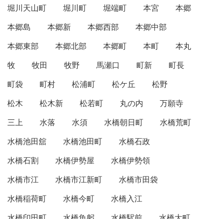
堀川天山町
堀川町
堀端町
本宮
本郷
本郷島
本郷新
本郷西部
本郷中部
本郷東部
本郷北部
本郷町
本町
本丸
牧
牧田
牧野
馬瀬口
町新
町長
町袋
町村
松浦町
松ケ丘
松野
松木
松木新
松若町
丸の内
万願寺
三上
水落
水須
水橋朝日町
水橋荒町
水橋池田舘
水橋池田町
水橋石政
水橋石割
水橋伊勢屋
水橋伊勢領
水橋市江
水橋市江新町
水橋市田袋
水橋稲荷町
水橋今町
水橋入江
水橋印田町
水橋魚躬
水橋駅前
水橋大町