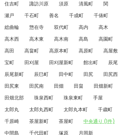
住吉町
諏訪川原
須原
清風町
関
瀬戸
千石町
善名
千成町
千俵町
総曲輪
惣在寺
双代町
高内
高木
高木西
高木東
高木南
高島
高園町
高田
高畠町
高原本町
高原町
高屋敷
宝町
田刈屋
田刈屋新町
館出町
辰尾
辰尾新町
辰巳町
田中町
田尻
田尻西
田尻東
田尻南
田畑
田畠
田畑新町
田畑北部
珠泉西町
珠泉東町
手屋
太郎丸
太郎丸西町
太郎丸本町
千歳町
千原崎
茶屋新町
茶屋町
中央通り (1件)
中間島
千代田町
塚原
月岡新