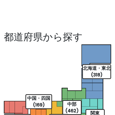
都道府県から探す
北海道・東北
(318)
中国・四国
中部
(169)
(462)
関東