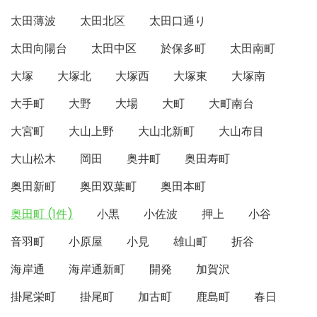
太田薄波
太田北区
太田口通り
太田向陽台
太田中区
於保多町
太田南町
大塚
大塚北
大塚西
大塚東
大塚南
大手町
大野
大場
大町
大町南台
大宮町
大山上野
大山北新町
大山布目
大山松木
岡田
奥井町
奥田寿町
奥田新町
奥田双葉町
奥田本町
奥田町 (1件)
小黒
小佐波
押上
小谷
音羽町
小原屋
小見
雄山町
折谷
海岸通
海岸通新町
開発
加賀沢
掛尾栄町
掛尾町
加古町
鹿島町
春日