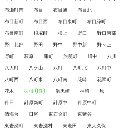
布瀬町南
布目
布目旭
布目北
布目新町
布目西
布目東町
布目緑町
布目南町
根塚町
根上
野口
野口南部
野口北部
野田
野中
野中新
野々上
野町
萩原
蓮町
旅籠町
畑中
八川
八人町
八ケ山
八町
八町北
八町中
八町西
八町東
八町南
花崎
花園町
花木
羽根 (1件)
浜黒崎
林崎
原
針日
針原新町
針原中
針原中町
晴海台
日尾
東石金町
東猪谷
東岩瀬町
東岩瀬村
東老田
東大久保