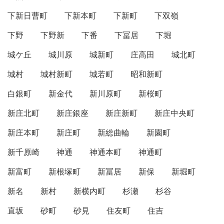
下新日曹町
下新本町
下新町
下双嶺
下野
下野新
下番
下冨居
下堀
城ケ丘
城川原
城新町
庄高田
城北町
城村
城村新町
城若町
昭和新町
白銀町
新金代
新川原町
新桜町
新庄北町
新庄銀座
新庄新町
新庄中央町
新庄本町
新庄町
新総曲輪
新園町
新千原崎
神通
神通本町
神通町
新富町
新根塚町
新冨居
新保
新堀町
新名
新村
新横内町
杉瀬
杉谷
直坂
砂町
砂見
住友町
住吉