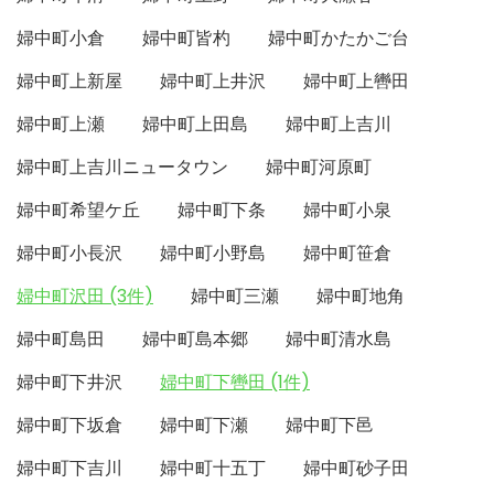
婦中町小倉
婦中町皆杓
婦中町かたかご台
婦中町上新屋
婦中町上井沢
婦中町上轡田
婦中町上瀬
婦中町上田島
婦中町上吉川
婦中町上吉川ニュータウン
婦中町河原町
婦中町希望ケ丘
婦中町下条
婦中町小泉
婦中町小長沢
婦中町小野島
婦中町笹倉
婦中町沢田 (3件)
婦中町三瀬
婦中町地角
婦中町島田
婦中町島本郷
婦中町清水島
婦中町下井沢
婦中町下轡田 (1件)
婦中町下坂倉
婦中町下瀬
婦中町下邑
婦中町下吉川
婦中町十五丁
婦中町砂子田