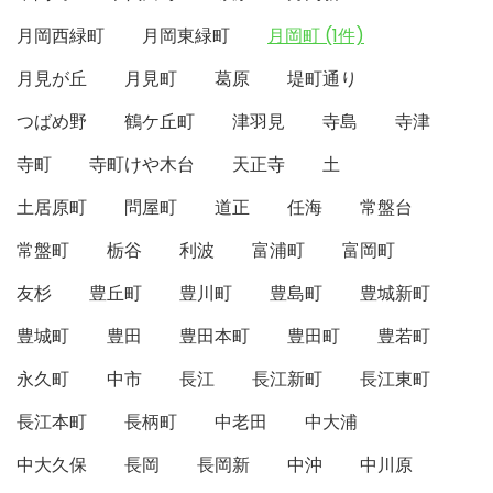
月岡西緑町
月岡東緑町
月岡町 (1件)
月見が丘
月見町
葛原
堤町通り
つばめ野
鶴ケ丘町
津羽見
寺島
寺津
寺町
寺町けや木台
天正寺
土
土居原町
問屋町
道正
任海
常盤台
常盤町
栃谷
利波
富浦町
富岡町
友杉
豊丘町
豊川町
豊島町
豊城新町
豊城町
豊田
豊田本町
豊田町
豊若町
永久町
中市
長江
長江新町
長江東町
長江本町
長柄町
中老田
中大浦
中大久保
長岡
長岡新
中沖
中川原