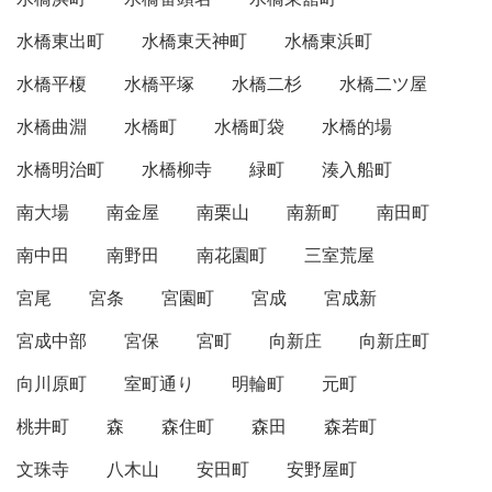
水橋東出町
水橋東天神町
水橋東浜町
水橋平榎
水橋平塚
水橋二杉
水橋二ツ屋
水橋曲淵
水橋町
水橋町袋
水橋的場
水橋明治町
水橋柳寺
緑町
湊入船町
南大場
南金屋
南栗山
南新町
南田町
南中田
南野田
南花園町
三室荒屋
宮尾
宮条
宮園町
宮成
宮成新
宮成中部
宮保
宮町
向新庄
向新庄町
向川原町
室町通り
明輪町
元町
桃井町
森
森住町
森田
森若町
文珠寺
八木山
安田町
安野屋町