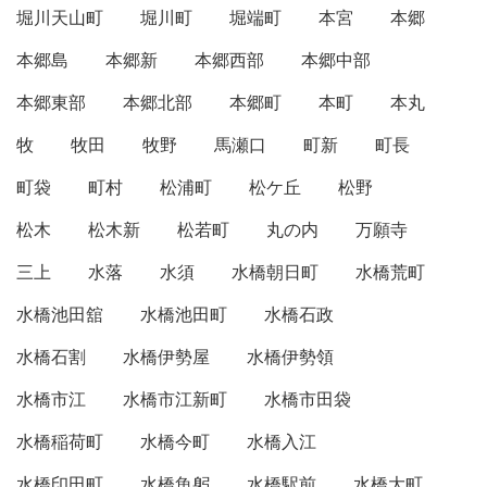
堀川天山町
堀川町
堀端町
本宮
本郷
本郷島
本郷新
本郷西部
本郷中部
本郷東部
本郷北部
本郷町
本町
本丸
牧
牧田
牧野
馬瀬口
町新
町長
町袋
町村
松浦町
松ケ丘
松野
松木
松木新
松若町
丸の内
万願寺
三上
水落
水須
水橋朝日町
水橋荒町
水橋池田舘
水橋池田町
水橋石政
水橋石割
水橋伊勢屋
水橋伊勢領
水橋市江
水橋市江新町
水橋市田袋
水橋稲荷町
水橋今町
水橋入江
水橋印田町
水橋魚躬
水橋駅前
水橋大町