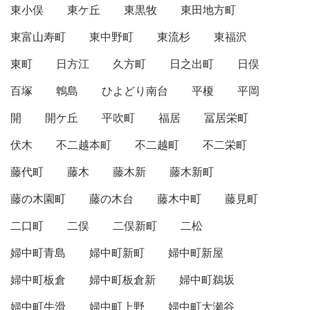
東小俣
東ケ丘
東黒牧
東田地方町
東富山寿町
東中野町
東流杉
東福沢
東町
日方江
久方町
日之出町
日俣
百塚
鵯島
ひよどり南台
平榎
平岡
開
開ケ丘
平吹町
福居
冨居栄町
伏木
不二越本町
不二越町
不二栄町
藤代町
藤木
藤木新
藤木新町
藤の木園町
藤の木台
藤木中町
藤見町
二口町
二俣
二俣新町
二松
婦中町青島
婦中町新町
婦中町新屋
婦中町板倉
婦中町板倉新
婦中町鵜坂
婦中町牛滑
婦中町上野
婦中町大瀬谷