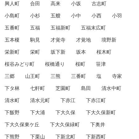
興人町
合田
高来
小坂
古志町
小島町
小杉
五艘
小中
小西
小羽
五番町
五福
五福新町
五福末広町
五本榎
駒見
才覚寺
才覚地
境野新
栄新町
栄町
坂下新
坂本
桜木町
桜谷みどり町
桜橋通り
桜町
笹津
三郷
山王町
三熊
三番町
塩
寺家
下タ林
七軒町
芝園町
島田
清水中町
清水町
清水元町
下赤江
下赤江町
下飯野
下大浦
下大久保
下大久保新町
下大久保東ケ丘
下大久保緑町
下奥井
下熊野
下栗山
下新北町
下新西町