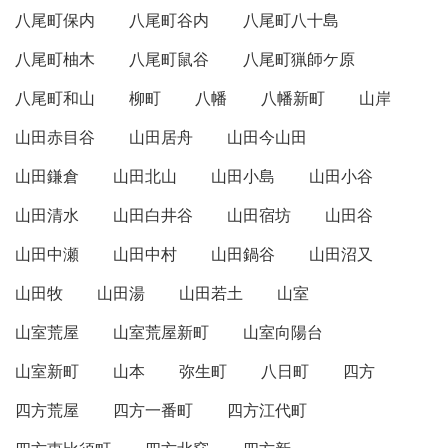
八尾町保内
八尾町谷内
八尾町八十島
八尾町柚木
八尾町鼠谷
八尾町猟師ケ原
八尾町和山
柳町
八幡
八幡新町
山岸
山田赤目谷
山田居舟
山田今山田
山田鎌倉
山田北山
山田小島
山田小谷
山田清水
山田白井谷
山田宿坊
山田谷
山田中瀬
山田中村
山田鍋谷
山田沼又
山田牧
山田湯
山田若土
山室
山室荒屋
山室荒屋新町
山室向陽台
山室新町
山本
弥生町
八日町
四方
四方荒屋
四方一番町
四方江代町