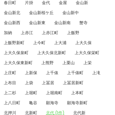
春日町
片掛
金代
金屋
金山新
金山新北
金山新桜ケ丘
金山新中
金山新西
金山新東
金山新南
蟹寺
加納
上赤江
上赤江町
上飯野
上飯野新町
上今町
上大浦
上大久保
上大久保泉町
上大久保北新町
上大久保栄町
上大久保東新町
上熊野
上栗山
上栄
上庄町
上新保
上千俵
上千俵町
上滝
上布目
上袋
上冨居
上冨居新町
上二杉
上堀町
上堀南町
上本町
上八日町
亀谷
願海寺
願海寺新町
北押川
北新町
北代 (1件)
北代新