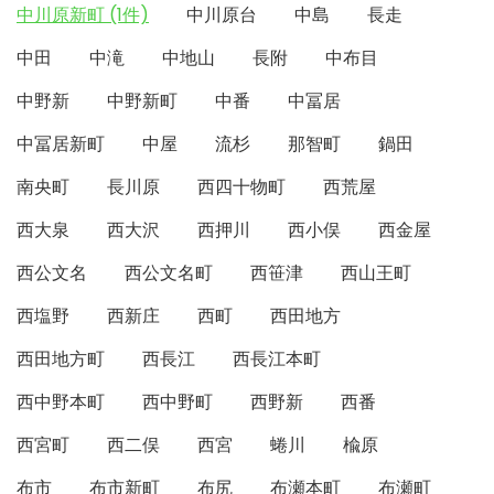
中川原新町 (1件)
中川原台
中島
長走
中田
中滝
中地山
長附
中布目
中野新
中野新町
中番
中冨居
中冨居新町
中屋
流杉
那智町
鍋田
南央町
長川原
西四十物町
西荒屋
西大泉
西大沢
西押川
西小俣
西金屋
西公文名
西公文名町
西笹津
西山王町
西塩野
西新庄
西町
西田地方
西田地方町
西長江
西長江本町
西中野本町
西中野町
西野新
西番
西宮町
西二俣
西宮
蜷川
楡原
布市
布市新町
布尻
布瀬本町
布瀬町