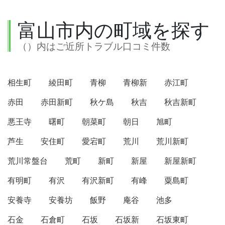
富山市内の町域を探す
（）内はご近所トラブル口コミ件数
相生町
綾田町
青柳
青柳新
赤江町
赤田
赤田新町
秋ケ島
秋吉
秋吉新町
悪王寺
曙町
朝菜町
朝日
旭町
芦生
安住町
愛宕町
荒川
荒川新町
荒川常盤台
荒町
新町
新屋
新屋新町
有明町
有沢
有沢新町
有峰
粟島町
安養寺
安養坊
飯野
庵谷
池多
石金
石倉町
石坂
石坂新
石坂東町