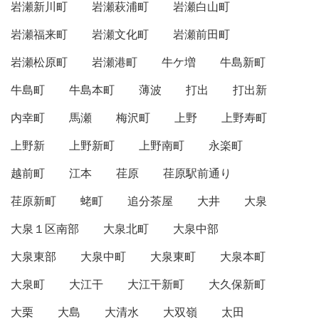
岩瀬新川町
岩瀬萩浦町
岩瀬白山町
岩瀬福来町
岩瀬文化町
岩瀬前田町
岩瀬松原町
岩瀬港町
牛ケ増
牛島新町
牛島町
牛島本町
薄波
打出
打出新
内幸町
馬瀬
梅沢町
上野
上野寿町
上野新
上野新町
上野南町
永楽町
越前町
江本
荏原
荏原駅前通り
荏原新町
蛯町
追分茶屋
大井
大泉
大泉１区南部
大泉北町
大泉中部
大泉東部
大泉中町
大泉東町
大泉本町
大泉町
大江干
大江干新町
大久保新町
大栗
大島
大清水
大双嶺
太田