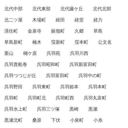
北代中部
北代東部
北代藤ケ丘
北代北部
北二ツ屋
木場町
経田
経堂
経力
清住町
金泉寺
銀嶺町
久郷
草島
草島新町
楠木
窪新町
窪本町
公文名
栗山
楜ケ原
呉羽苑
呉羽川西
呉羽貴船巻
呉羽昭和町
呉羽新富田町
呉羽つつじが丘
呉羽富田町
呉羽中の町
呉羽野田
呉羽東町
呉羽姫本
呉羽本町
呉羽町
呉羽町北
呉羽町西
呉羽丸富町
呉羽水上町
呉羽三ツ塚
黒崎
黒瀬
黒瀬北町
桑原
下伏
小泉町
小糸