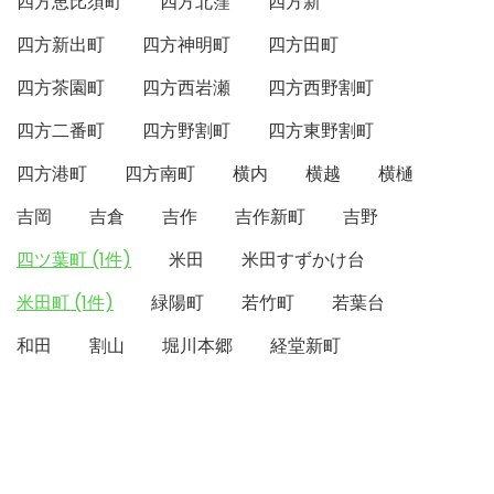
四方恵比須町
四方北窪
四方新
四方新出町
四方神明町
四方田町
四方茶園町
四方西岩瀬
四方西野割町
四方二番町
四方野割町
四方東野割町
四方港町
四方南町
横内
横越
横樋
吉岡
吉倉
吉作
吉作新町
吉野
四ツ葉町 (1件)
米田
米田すずかけ台
米田町 (1件)
緑陽町
若竹町
若葉台
和田
割山
堀川本郷
経堂新町