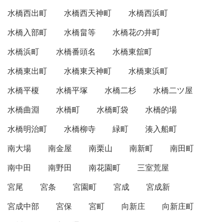
水橋西出町
水橋西天神町
水橋西浜町
水橋入部町
水橋畠等
水橋花の井町
水橋浜町
水橋番頭名
水橋東舘町
水橋東出町
水橋東天神町
水橋東浜町
水橋平榎
水橋平塚
水橋二杉
水橋二ツ屋
水橋曲淵
水橋町
水橋町袋
水橋的場
水橋明治町
水橋柳寺
緑町
湊入船町
南大場
南金屋
南栗山
南新町
南田町
南中田
南野田
南花園町
三室荒屋
宮尾
宮条
宮園町
宮成
宮成新
宮成中部
宮保
宮町
向新庄
向新庄町