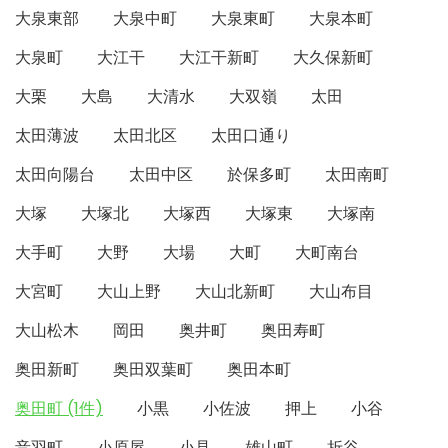
大泉東部
大泉中町
大泉東町
大泉本町
大泉町
大江干
大江干新町
大久保新町
大栗
大島
大清水
大双嶺
太田
太田薄波
太田北区
太田口通り
太田向陽台
太田中区
於保多町
太田南町
大塚
大塚北
大塚西
大塚東
大塚南
大手町
大野
大場
大町
大町南台
大宮町
大山上野
大山北新町
大山布目
大山松木
岡田
奥井町
奥田寿町
奥田新町
奥田双葉町
奥田本町
奥田町 (1件)
小黒
小佐波
押上
小谷
音羽町
小原屋
小見
雄山町
折谷