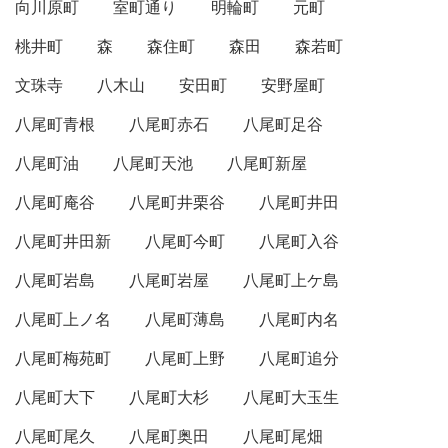
向川原町
室町通り
明輪町
元町
桃井町
森
森住町
森田
森若町
文珠寺
八木山
安田町
安野屋町
八尾町青根
八尾町赤石
八尾町足谷
八尾町油
八尾町天池
八尾町新屋
八尾町庵谷
八尾町井栗谷
八尾町井田
八尾町井田新
八尾町今町
八尾町入谷
八尾町岩島
八尾町岩屋
八尾町上ケ島
八尾町上ノ名
八尾町薄島
八尾町内名
八尾町梅苑町
八尾町上野
八尾町追分
八尾町大下
八尾町大杉
八尾町大玉生
八尾町尾久
八尾町奥田
八尾町尾畑