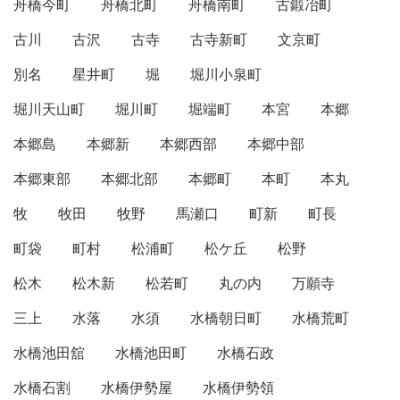
舟橋今町
舟橋北町
舟橋南町
古鍛冶町
古川
古沢
古寺
古寺新町
文京町
別名
星井町
堀
堀川小泉町
堀川天山町
堀川町
堀端町
本宮
本郷
本郷島
本郷新
本郷西部
本郷中部
本郷東部
本郷北部
本郷町
本町
本丸
牧
牧田
牧野
馬瀬口
町新
町長
町袋
町村
松浦町
松ケ丘
松野
松木
松木新
松若町
丸の内
万願寺
三上
水落
水須
水橋朝日町
水橋荒町
水橋池田舘
水橋池田町
水橋石政
水橋石割
水橋伊勢屋
水橋伊勢領