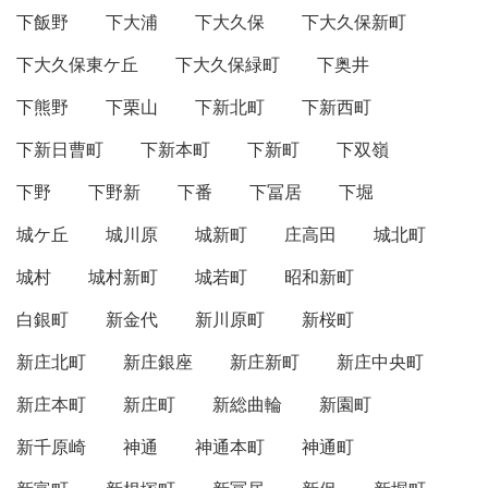
下飯野
下大浦
下大久保
下大久保新町
下大久保東ケ丘
下大久保緑町
下奥井
下熊野
下栗山
下新北町
下新西町
下新日曹町
下新本町
下新町
下双嶺
下野
下野新
下番
下冨居
下堀
城ケ丘
城川原
城新町
庄高田
城北町
城村
城村新町
城若町
昭和新町
白銀町
新金代
新川原町
新桜町
新庄北町
新庄銀座
新庄新町
新庄中央町
新庄本町
新庄町
新総曲輪
新園町
新千原崎
神通
神通本町
神通町