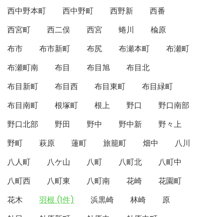
西中野本町
西中野町
西野新
西番
西宮町
西二俣
西宮
蜷川
楡原
布市
布市新町
布尻
布瀬本町
布瀬町
布瀬町南
布目
布目旭
布目北
布目新町
布目西
布目東町
布目緑町
布目南町
根塚町
根上
野口
野口南部
野口北部
野田
野中
野中新
野々上
野町
萩原
蓮町
旅籠町
畑中
八川
八人町
八ケ山
八町
八町北
八町中
八町西
八町東
八町南
花崎
花園町
花木
羽根 (1件)
浜黒崎
林崎
原