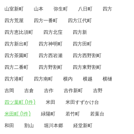
山室新町
山本
弥生町
八日町
四方
四方荒屋
四方一番町
四方江代町
四方恵比須町
四方北窪
四方新
四方新出町
四方神明町
四方田町
四方茶園町
四方西岩瀬
四方西野割町
四方二番町
四方野割町
四方東野割町
四方港町
四方南町
横内
横越
横樋
吉岡
吉倉
吉作
吉作新町
吉野
四ツ葉町 (1件)
米田
米田すずかけ台
米田町 (1件)
緑陽町
若竹町
若葉台
和田
割山
堀川本郷
経堂新町