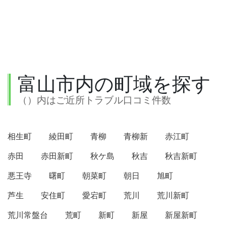
富山市内の町域を探す
（）内はご近所トラブル口コミ件数
相生町
綾田町
青柳
青柳新
赤江町
赤田
赤田新町
秋ケ島
秋吉
秋吉新町
悪王寺
曙町
朝菜町
朝日
旭町
芦生
安住町
愛宕町
荒川
荒川新町
荒川常盤台
荒町
新町
新屋
新屋新町