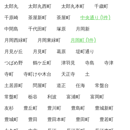
太郎丸
太郎丸西町
太郎丸本町
千歳町
千原崎
茶屋新町
茶屋町
中央通り (1件)
中間島
千代田町
塚原
月岡新
月岡西緑町
月岡東緑町
月岡町 (1件)
月見が丘
月見町
葛原
堤町通り
つばめ野
鶴ケ丘町
津羽見
寺島
寺津
寺町
寺町けや木台
天正寺
土
土居原町
問屋町
道正
任海
常盤台
常盤町
栃谷
利波
富浦町
富岡町
友杉
豊丘町
豊川町
豊島町
豊城新町
豊城町
豊田
豊田本町
豊田町
豊若町