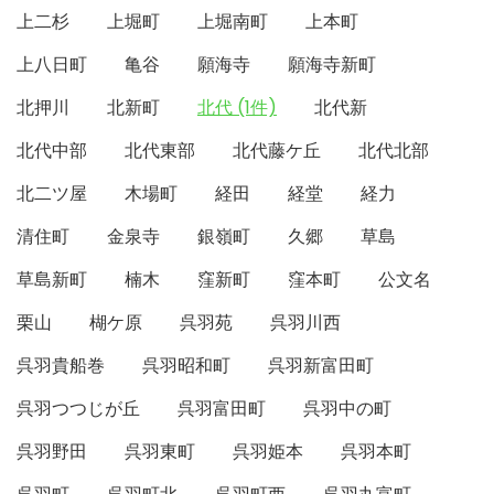
上二杉
上堀町
上堀南町
上本町
上八日町
亀谷
願海寺
願海寺新町
北押川
北新町
北代 (1件)
北代新
北代中部
北代東部
北代藤ケ丘
北代北部
北二ツ屋
木場町
経田
経堂
経力
清住町
金泉寺
銀嶺町
久郷
草島
草島新町
楠木
窪新町
窪本町
公文名
栗山
楜ケ原
呉羽苑
呉羽川西
呉羽貴船巻
呉羽昭和町
呉羽新富田町
呉羽つつじが丘
呉羽富田町
呉羽中の町
呉羽野田
呉羽東町
呉羽姫本
呉羽本町