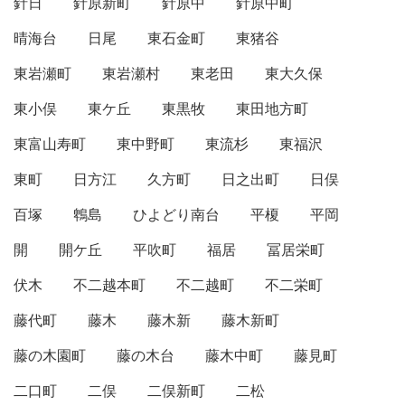
針日
針原新町
針原中
針原中町
晴海台
日尾
東石金町
東猪谷
東岩瀬町
東岩瀬村
東老田
東大久保
東小俣
東ケ丘
東黒牧
東田地方町
東富山寿町
東中野町
東流杉
東福沢
東町
日方江
久方町
日之出町
日俣
百塚
鵯島
ひよどり南台
平榎
平岡
開
開ケ丘
平吹町
福居
冨居栄町
伏木
不二越本町
不二越町
不二栄町
藤代町
藤木
藤木新
藤木新町
藤の木園町
藤の木台
藤木中町
藤見町
二口町
二俣
二俣新町
二松