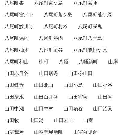
八尾町峯
八尾町宮ケ島
八尾町宮腰
八尾町宮ノ下
八尾町茗ケ島
八尾町茗ケ原
八尾町妙川寺
八尾町村杉
八尾町滅鬼
八尾町保内
八尾町谷内
八尾町八十島
八尾町柚木
八尾町鼠谷
八尾町猟師ケ原
八尾町和山
柳町
八幡
八幡新町
山岸
山田赤目谷
山田居舟
山田今山田
山田鎌倉
山田北山
山田小島
山田小谷
山田清水
山田白井谷
山田宿坊
山田谷
山田中瀬
山田中村
山田鍋谷
山田沼又
山田牧
山田湯
山田若土
山室
山室荒屋
山室荒屋新町
山室向陽台