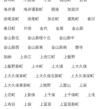
海岸通
海岸通新町
開発
加賀沢
掛尾栄町
掛尾町
加古町
鹿島町
春日
春日町
片掛
金代
金屋
金山新
金山新北
金山新桜ケ丘
金山新中
金山新西
金山新東
金山新南
蟹寺
加納
上赤江
上赤江町
上飯野
上飯野新町
上今町
上大浦
上大久保
上大久保泉町
上大久保北新町
上大久保栄町
上大久保東新町
上熊野
上栗山
上栄
上庄町
上新保
上千俵
上千俵町
上滝
上布目
上袋
上冨居
上冨居新町