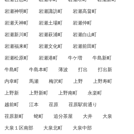
岩瀬神明町
岩瀬諏訪町
岩瀬高畠町
岩瀬天神町
岩瀬土場町
岩瀬仲町
岩瀬新川町
岩瀬萩浦町
岩瀬白山町
岩瀬福来町
岩瀬文化町
岩瀬前田町
岩瀬松原町
岩瀬港町
牛ケ増
牛島新町
牛島町
牛島本町
薄波
打出
打出新
内幸町
馬瀬
梅沢町
上野
上野寿町
上野新
上野新町
上野南町
永楽町
越前町
江本
荏原
荏原駅前通り
荏原新町
蛯町
追分茶屋
大井
大泉
大泉１区南部
大泉北町
大泉中部