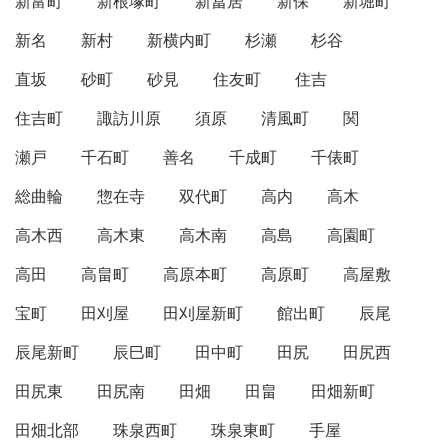
新富町
新根塚町
新冨居
新保
新堀町
新名
新村
新横内町
杉瀬
杉谷
直坂
砂町
砂見
住友町
住吉
住吉町
諏訪川原
須原
清風町
関
瀬戸
千石町
善名
千成町
千俵町
総曲輪
惣在寺
双代町
高内
高木
高木西
高木東
高木南
高島
高園町
高田
高畠町
高原本町
高原町
高屋敷
宝町
田刈屋
田刈屋新町
館出町
辰尾
辰尾新町
辰巳町
田中町
田尻
田尻西
田尻東
田尻南
田畑
田畠
田畑新町
田畑北部
珠泉西町
珠泉東町
手屋