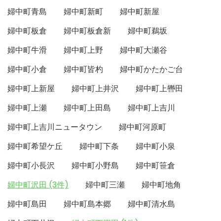
婦中町青島
婦中町新町
婦中町新屋
婦中町板倉
婦中町板倉新
婦中町鵜坂
婦中町牛滑
婦中町上野
婦中町大瀬谷
婦中町小倉
婦中町皆杓
婦中町かたかご台
婦中町上新屋
婦中町上井沢
婦中町上轡田
婦中町上瀬
婦中町上田島
婦中町上吉川
婦中町上吉川ニュータウン
婦中町河原町
婦中町希望ケ丘
婦中町下条
婦中町小泉
婦中町小長沢
婦中町小野島
婦中町笹倉
婦中町沢田 (3件)
婦中町三瀬
婦中町地角
婦中町島田
婦中町島本郷
婦中町清水島