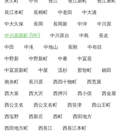
永久町
中市
長江
長江新町
長江東町
長江本町
長柄町
中老田
中大浦
中大久保
長岡
長岡新
中沖
中川原
中川原新町 (1件)
中川原台
中島
長走
中田
中滝
中地山
長附
中布目
中野新
中野新町
中番
中冨居
中冨居新町
中屋
流杉
那智町
鍋田
南央町
長川原
西四十物町
西荒屋
西大泉
西大沢
西押川
西小俣
西金屋
西公文名
西公文名町
西笹津
西山王町
西塩野
西新庄
西町
西田地方
西田地方町
西長江
西長江本町