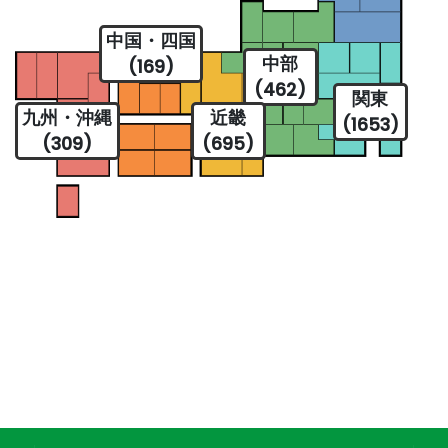
中国・四国
中部
(169)
(462)
関東
九州・沖縄
近畿
(1653)
(309)
(695)