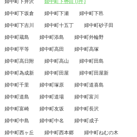
婦中町下井沢
婦中町下轡田 (1件)
婦中町下坂倉
婦中町下瀬
婦中町下邑
婦中町下吉川
婦中町十五丁
婦中町砂子田
婦中町蔵島
婦中町添島
婦中町外輪野
婦中町平等
婦中町高田
婦中町高塚
婦中町高日附
婦中町高山
婦中町田島
婦中町為成新
婦中町田屋
婦中町田屋新
婦中町千里
婦中町塚原
婦中町道喜島
婦中町道島
婦中町道場
婦中町富川
婦中町富崎
婦中町友坂
婦中町長沢
婦中町中島
婦中町中名
婦中町成子
婦中町西ヶ丘
婦中町西本郷
婦中町ねむの木