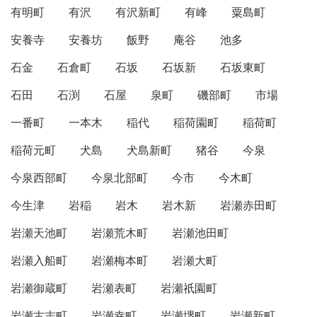
有明町
有沢
有沢新町
有峰
粟島町
安養寺
安養坊
飯野
庵谷
池多
石金
石倉町
石坂
石坂新
石坂東町
石田
石渕
石屋
泉町
磯部町
市場
一番町
一本木
稲代
稲荷園町
稲荷町
稲荷元町
犬島
犬島新町
猪谷
今泉
今泉西部町
今泉北部町
今市
今木町
今生津
岩稲
岩木
岩木新
岩瀬赤田町
岩瀬天池町
岩瀬荒木町
岩瀬池田町
岩瀬入船町
岩瀬梅本町
岩瀬大町
岩瀬御蔵町
岩瀬表町
岩瀬祇園町
岩瀬古志町
岩瀬幸町
岩瀬堺町
岩瀬新町