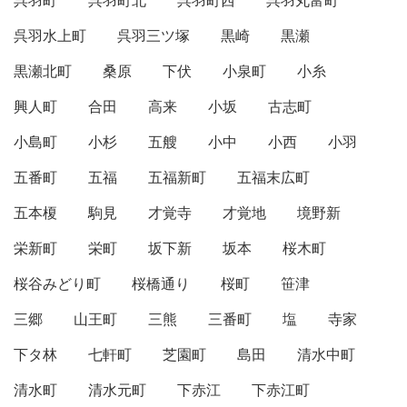
呉羽町
呉羽町北
呉羽町西
呉羽丸富町
呉羽水上町
呉羽三ツ塚
黒崎
黒瀬
黒瀬北町
桑原
下伏
小泉町
小糸
興人町
合田
高来
小坂
古志町
小島町
小杉
五艘
小中
小西
小羽
五番町
五福
五福新町
五福末広町
五本榎
駒見
才覚寺
才覚地
境野新
栄新町
栄町
坂下新
坂本
桜木町
桜谷みどり町
桜橋通り
桜町
笹津
三郷
山王町
三熊
三番町
塩
寺家
下タ林
七軒町
芝園町
島田
清水中町
清水町
清水元町
下赤江
下赤江町