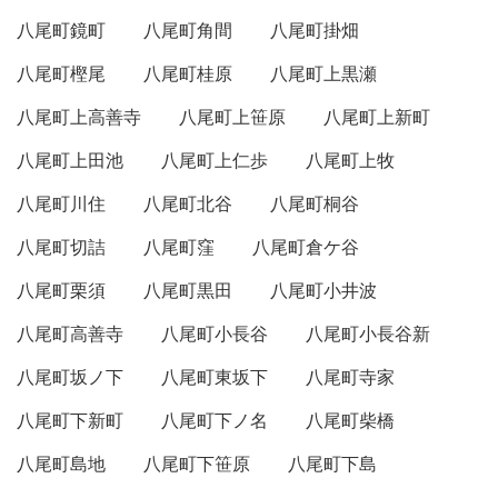
八尾町鏡町
八尾町角間
八尾町掛畑
八尾町樫尾
八尾町桂原
八尾町上黒瀬
八尾町上高善寺
八尾町上笹原
八尾町上新町
八尾町上田池
八尾町上仁歩
八尾町上牧
八尾町川住
八尾町北谷
八尾町桐谷
八尾町切詰
八尾町窪
八尾町倉ケ谷
八尾町栗須
八尾町黒田
八尾町小井波
八尾町高善寺
八尾町小長谷
八尾町小長谷新
八尾町坂ノ下
八尾町東坂下
八尾町寺家
八尾町下新町
八尾町下ノ名
八尾町柴橋
八尾町島地
八尾町下笹原
八尾町下島