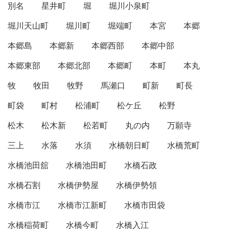
別名
星井町
堀
堀川小泉町
堀川天山町
堀川町
堀端町
本宮
本郷
本郷島
本郷新
本郷西部
本郷中部
本郷東部
本郷北部
本郷町
本町
本丸
牧
牧田
牧野
馬瀬口
町新
町長
町袋
町村
松浦町
松ケ丘
松野
松木
松木新
松若町
丸の内
万願寺
三上
水落
水須
水橋朝日町
水橋荒町
水橋池田舘
水橋池田町
水橋石政
水橋石割
水橋伊勢屋
水橋伊勢領
水橋市江
水橋市江新町
水橋市田袋
水橋稲荷町
水橋今町
水橋入江