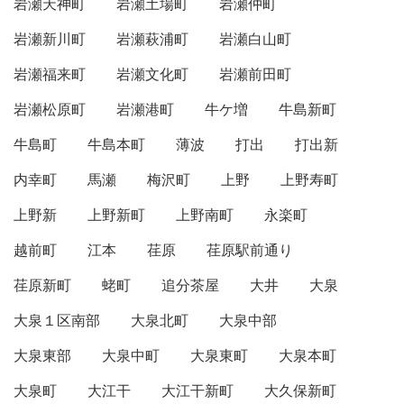
岩瀬天神町
岩瀬土場町
岩瀬仲町
岩瀬新川町
岩瀬萩浦町
岩瀬白山町
岩瀬福来町
岩瀬文化町
岩瀬前田町
岩瀬松原町
岩瀬港町
牛ケ増
牛島新町
牛島町
牛島本町
薄波
打出
打出新
内幸町
馬瀬
梅沢町
上野
上野寿町
上野新
上野新町
上野南町
永楽町
越前町
江本
荏原
荏原駅前通り
荏原新町
蛯町
追分茶屋
大井
大泉
大泉１区南部
大泉北町
大泉中部
大泉東部
大泉中町
大泉東町
大泉本町
大泉町
大江干
大江干新町
大久保新町