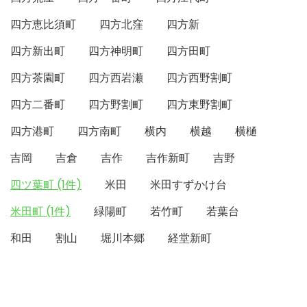
四方恵比須町
四方北窪
四方新
四方新出町
四方神明町
四方田町
四方茶園町
四方西岩瀬
四方西野割町
四方二番町
四方野割町
四方東野割町
四方港町
四方南町
横内
横越
横樋
吉岡
吉倉
吉作
吉作新町
吉野
四ツ葉町 (1件)
米田
米田すずかけ台
米田町 (1件)
緑陽町
若竹町
若葉台
和田
割山
堀川本郷
経堂新町