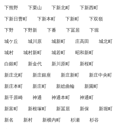
下熊野
下栗山
下新北町
下新西町
下新日曹町
下新本町
下新町
下双嶺
下野
下野新
下番
下冨居
下堀
城ケ丘
城川原
城新町
庄高田
城北町
城村
城村新町
城若町
昭和新町
白銀町
新金代
新川原町
新桜町
新庄北町
新庄銀座
新庄新町
新庄中央町
新庄本町
新庄町
新総曲輪
新園町
新千原崎
神通
神通本町
神通町
新富町
新根塚町
新冨居
新保
新堀町
新名
新村
新横内町
杉瀬
杉谷