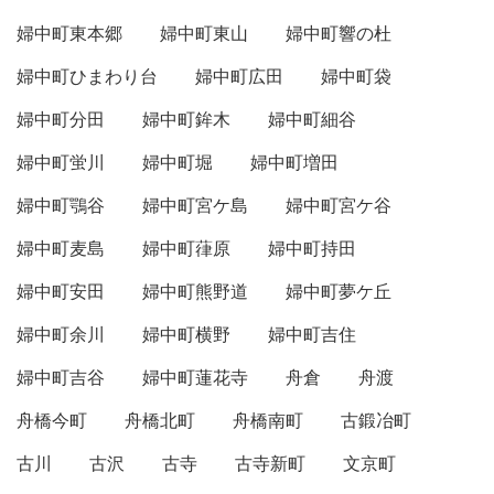
婦中町東本郷
婦中町東山
婦中町響の杜
婦中町ひまわり台
婦中町広田
婦中町袋
婦中町分田
婦中町鉾木
婦中町細谷
婦中町蛍川
婦中町堀
婦中町増田
婦中町鶚谷
婦中町宮ケ島
婦中町宮ケ谷
婦中町麦島
婦中町葎原
婦中町持田
婦中町安田
婦中町熊野道
婦中町夢ケ丘
婦中町余川
婦中町横野
婦中町吉住
婦中町吉谷
婦中町蓮花寺
舟倉
舟渡
舟橋今町
舟橋北町
舟橋南町
古鍛冶町
古川
古沢
古寺
古寺新町
文京町