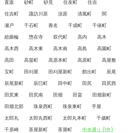
直坂
砂町
砂見
住友町
住吉
住吉町
諏訪川原
須原
清風町
関
瀬戸
千石町
善名
千成町
千俵町
総曲輪
惣在寺
双代町
高内
高木
高木西
高木東
高木南
高島
高園町
高田
高畠町
高原本町
高原町
高屋敷
宝町
田刈屋
田刈屋新町
館出町
辰尾
辰尾新町
辰巳町
田中町
田尻
田尻西
田尻東
田尻南
田畑
田畠
田畑新町
田畑北部
珠泉西町
珠泉東町
手屋
太郎丸
太郎丸西町
太郎丸本町
千歳町
千原崎
茶屋新町
茶屋町
中央通り (1件)