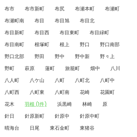
布市
布市新町
布尻
布瀬本町
布瀬町
布瀬町南
布目
布目旭
布目北
布目新町
布目西
布目東町
布目緑町
布目南町
根塚町
根上
野口
野口南部
野口北部
野田
野中
野中新
野々上
野町
萩原
蓮町
旅籠町
畑中
八川
八人町
八ケ山
八町
八町北
八町中
八町西
八町東
八町南
花崎
花園町
花木
羽根 (1件)
浜黒崎
林崎
原
針日
針原新町
針原中
針原中町
晴海台
日尾
東石金町
東猪谷