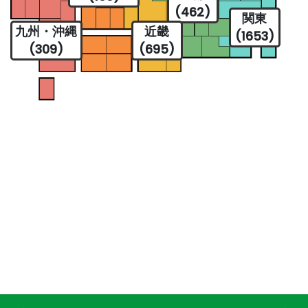
(462)
関東
九州・沖縄
近畿
(1653)
(309)
(695)