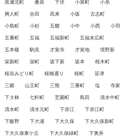
黒瀬北町
桑原
下伏
小泉町
小糸
興人町
合田
高来
小坂
古志町
小島町
小杉
五艘
小中
小西
小羽
五番町
五福
五福新町
五福末広町
五本榎
駒見
才覚寺
才覚地
境野新
栄新町
栄町
坂下新
坂本
桜木町
桜谷みどり町
桜橋通り
桜町
笹津
三郷
山王町
三熊
三番町
塩
寺家
下タ林
七軒町
芝園町
島田
清水中町
清水町
清水元町
下赤江
下赤江町
下飯野
下大浦
下大久保
下大久保新町
下大久保東ケ丘
下大久保緑町
下奥井