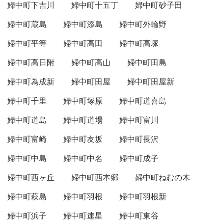
婦中町下吉川
婦中町十五丁
婦中町砂子田
婦中町蔵島
婦中町添島
婦中町外輪野
婦中町平等
婦中町高田
婦中町高塚
婦中町高日附
婦中町高山
婦中町田島
婦中町為成新
婦中町田屋
婦中町田屋新
婦中町千里
婦中町塚原
婦中町道喜島
婦中町道島
婦中町道場
婦中町富川
婦中町富崎
婦中町友坂
婦中町長沢
婦中町中島
婦中町中名
婦中町成子
婦中町西ヶ丘
婦中町西本郷
婦中町ねむの木
婦中町萩島
婦中町羽根
婦中町羽根新
婦中町浜子
婦中町速星
婦中町東谷