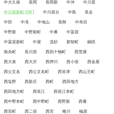
中大久保
長岡
長岡新
中沖
中川原
中川原新町 (1件)
中川原台
中島
長走
中田
中滝
中地山
長附
中布目
中野新
中野新町
中番
中冨居
中冨居新町
中屋
流杉
那智町
鍋田
南央町
長川原
西四十物町
西荒屋
西大泉
西大沢
西押川
西小俣
西金屋
西公文名
西公文名町
西笹津
西山王町
西塩野
西新庄
西町
西田地方
西田地方町
西長江
西長江本町
西中野本町
西中野町
西野新
西番
西宮町
西二俣
西宮
蜷川
楡原