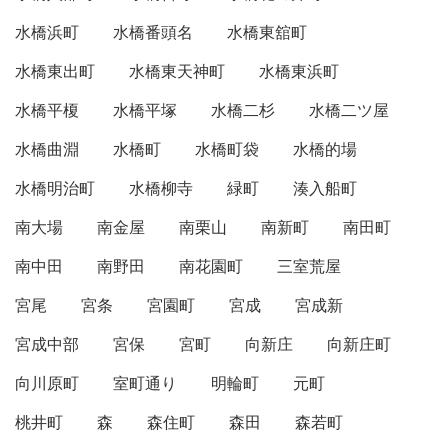
水橋浜町
水橋番頭名
水橋東舘町
水橋東出町
水橋東天神町
水橋東浜町
水橋平榎
水橋平塚
水橋二杉
水橋二ツ屋
水橋曲淵
水橋町
水橋町袋
水橋的場
水橋明治町
水橋柳寺
緑町
湊入船町
南大場
南金屋
南栗山
南新町
南田町
南中田
南野田
南花園町
三室荒屋
宮尾
宮条
宮園町
宮成
宮成新
宮成中部
宮保
宮町
向新庄
向新庄町
向川原町
室町通り
明輪町
元町
桃井町
森
森住町
森田
森若町