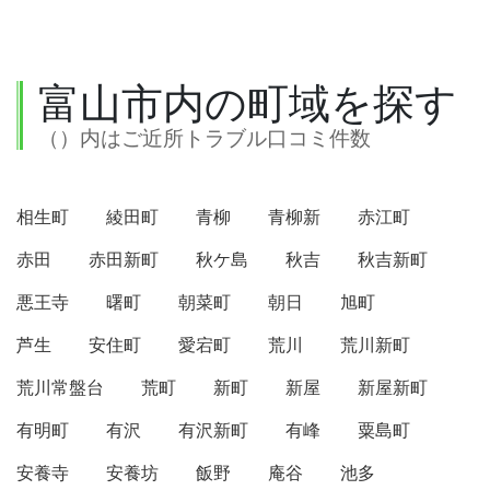
富山市内の町域を探す
（）内はご近所トラブル口コミ件数
相生町
綾田町
青柳
青柳新
赤江町
赤田
赤田新町
秋ケ島
秋吉
秋吉新町
悪王寺
曙町
朝菜町
朝日
旭町
芦生
安住町
愛宕町
荒川
荒川新町
荒川常盤台
荒町
新町
新屋
新屋新町
有明町
有沢
有沢新町
有峰
粟島町
安養寺
安養坊
飯野
庵谷
池多