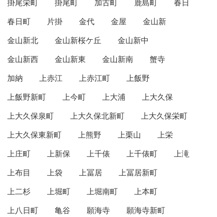
掛尾栄町
掛尾町
加古町
鹿島町
春日
春日町
片掛
金代
金屋
金山新
金山新北
金山新桜ケ丘
金山新中
金山新西
金山新東
金山新南
蟹寺
加納
上赤江
上赤江町
上飯野
上飯野新町
上今町
上大浦
上大久保
上大久保泉町
上大久保北新町
上大久保栄町
上大久保東新町
上熊野
上栗山
上栄
上庄町
上新保
上千俵
上千俵町
上滝
上布目
上袋
上冨居
上冨居新町
上二杉
上堀町
上堀南町
上本町
上八日町
亀谷
願海寺
願海寺新町