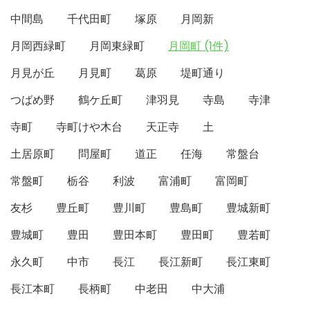
中間島
千代田町
塚原
月岡新
月岡西緑町
月岡東緑町
月岡町 (1件)
月見が丘
月見町
葛原
堤町通り
つばめ野
鶴ケ丘町
津羽見
寺島
寺津
寺町
寺町けや木台
天正寺
土
土居原町
問屋町
道正
任海
常盤台
常盤町
栃谷
利波
富浦町
富岡町
友杉
豊丘町
豊川町
豊島町
豊城新町
豊城町
豊田
豊田本町
豊田町
豊若町
永久町
中市
長江
長江新町
長江東町
長江本町
長柄町
中老田
中大浦