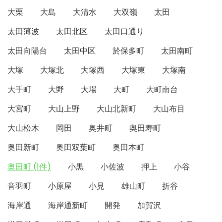
大栗
大島
大清水
大双嶺
太田
太田薄波
太田北区
太田口通り
太田向陽台
太田中区
於保多町
太田南町
大塚
大塚北
大塚西
大塚東
大塚南
大手町
大野
大場
大町
大町南台
大宮町
大山上野
大山北新町
大山布目
大山松木
岡田
奥井町
奥田寿町
奥田新町
奥田双葉町
奥田本町
奥田町 (1件)
小黒
小佐波
押上
小谷
音羽町
小原屋
小見
雄山町
折谷
海岸通
海岸通新町
開発
加賀沢