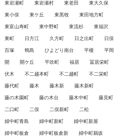
東岩瀬町
東岩瀬村
東老田
東大久保
東小俣
東ケ丘
東黒牧
東田地方町
東富山寿町
東中野町
東流杉
東福沢
東町
日方江
久方町
日之出町
日俣
百塚
鵯島
ひよどり南台
平榎
平岡
開
開ケ丘
平吹町
福居
冨居栄町
伏木
不二越本町
不二越町
不二栄町
藤代町
藤木
藤木新
藤木新町
藤の木園町
藤の木台
藤木中町
藤見町
二口町
二俣
二俣新町
二松
婦中町青島
婦中町新町
婦中町新屋
婦中町板倉
婦中町板倉新
婦中町鵜坂