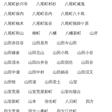
八尾町妙川寺
八尾町村杉
八尾町滅鬼
八尾町保内
八尾町谷内
八尾町八十島
八尾町柚木
八尾町鼠谷
八尾町猟師ケ原
八尾町和山
柳町
八幡
八幡新町
山岸
山田赤目谷
山田居舟
山田今山田
山田鎌倉
山田北山
山田小島
山田小谷
山田清水
山田白井谷
山田宿坊
山田谷
山田中瀬
山田中村
山田鍋谷
山田沼又
山田牧
山田湯
山田若土
山室
山室荒屋
山室荒屋新町
山室向陽台
山室新町
山本
弥生町
八日町
四方
四方荒屋
四方一番町
四方江代町