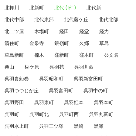
北押川
北新町
北代 (1件)
北代新
北代中部
北代東部
北代藤ケ丘
北代北部
北二ツ屋
木場町
経田
経堂
経力
清住町
金泉寺
銀嶺町
久郷
草島
草島新町
楠木
窪新町
窪本町
公文名
栗山
楜ケ原
呉羽苑
呉羽川西
呉羽貴船巻
呉羽昭和町
呉羽新富田町
呉羽つつじが丘
呉羽富田町
呉羽中の町
呉羽野田
呉羽東町
呉羽姫本
呉羽本町
呉羽町
呉羽町北
呉羽町西
呉羽丸富町
呉羽水上町
呉羽三ツ塚
黒崎
黒瀬