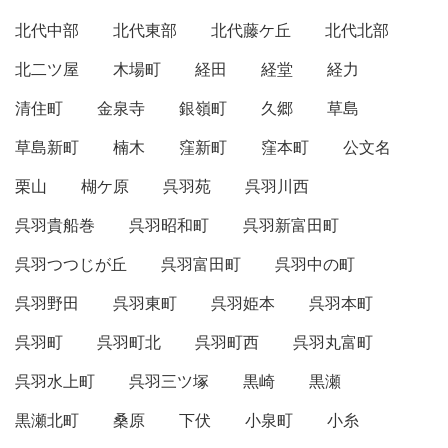
北代中部
北代東部
北代藤ケ丘
北代北部
北二ツ屋
木場町
経田
経堂
経力
清住町
金泉寺
銀嶺町
久郷
草島
草島新町
楠木
窪新町
窪本町
公文名
栗山
楜ケ原
呉羽苑
呉羽川西
呉羽貴船巻
呉羽昭和町
呉羽新富田町
呉羽つつじが丘
呉羽富田町
呉羽中の町
呉羽野田
呉羽東町
呉羽姫本
呉羽本町
呉羽町
呉羽町北
呉羽町西
呉羽丸富町
呉羽水上町
呉羽三ツ塚
黒崎
黒瀬
黒瀬北町
桑原
下伏
小泉町
小糸