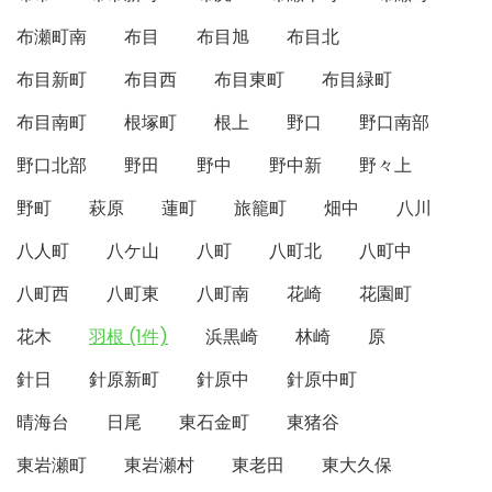
布瀬町南
布目
布目旭
布目北
布目新町
布目西
布目東町
布目緑町
布目南町
根塚町
根上
野口
野口南部
野口北部
野田
野中
野中新
野々上
野町
萩原
蓮町
旅籠町
畑中
八川
八人町
八ケ山
八町
八町北
八町中
八町西
八町東
八町南
花崎
花園町
花木
羽根 (1件)
浜黒崎
林崎
原
針日
針原新町
針原中
針原中町
晴海台
日尾
東石金町
東猪谷
東岩瀬町
東岩瀬村
東老田
東大久保