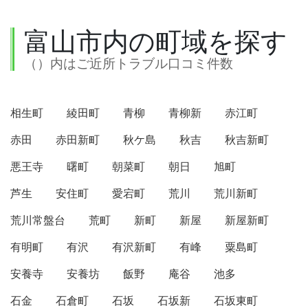
富山市内の町域を探す
（）内はご近所トラブル口コミ件数
相生町
綾田町
青柳
青柳新
赤江町
赤田
赤田新町
秋ケ島
秋吉
秋吉新町
悪王寺
曙町
朝菜町
朝日
旭町
芦生
安住町
愛宕町
荒川
荒川新町
荒川常盤台
荒町
新町
新屋
新屋新町
有明町
有沢
有沢新町
有峰
粟島町
安養寺
安養坊
飯野
庵谷
池多
石金
石倉町
石坂
石坂新
石坂東町