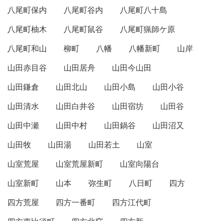
八尾町保内
八尾町谷内
八尾町八十島
八尾町柚木
八尾町鼠谷
八尾町猟師ケ原
八尾町和山
柳町
八幡
八幡新町
山岸
山田赤目谷
山田居舟
山田今山田
山田鎌倉
山田北山
山田小島
山田小谷
山田清水
山田白井谷
山田宿坊
山田谷
山田中瀬
山田中村
山田鍋谷
山田沼又
山田牧
山田湯
山田若土
山室
山室荒屋
山室荒屋新町
山室向陽台
山室新町
山本
弥生町
八日町
四方
四方荒屋
四方一番町
四方江代町