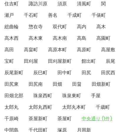
住吉町
諏訪川原
須原
清風町
関
瀬戸
千石町
善名
千成町
千俵町
総曲輪
惣在寺
双代町
高内
高木
高木西
高木東
高木南
高島
高園町
高田
高畠町
高原本町
高原町
高屋敷
宝町
田刈屋
田刈屋新町
館出町
辰尾
辰尾新町
辰巳町
田中町
田尻
田尻西
田尻東
田尻南
田畑
田畠
田畑新町
田畑北部
珠泉西町
珠泉東町
手屋
太郎丸
太郎丸西町
太郎丸本町
千歳町
千原崎
茶屋新町
茶屋町
中央通り (1件)
中間島
千代田町
塚原
月岡新