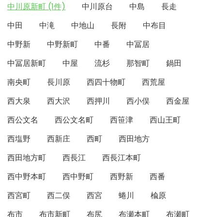
中川原新町 (1件)
中川原台
中島
長走
中田
中滝
中地山
長附
中布目
中野新
中野新町
中番
中冨居
中冨居新町
中屋
流杉
那智町
鍋田
南央町
長川原
西四十物町
西荒屋
西大泉
西大沢
西押川
西小俣
西金屋
西公文名
西公文名町
西笹津
西山王町
西塩野
西新庄
西町
西田地方
西田地方町
西長江
西長江本町
西中野本町
西中野町
西野新
西番
西宮町
西二俣
西宮
蜷川
楡原
布市
布市新町
布尻
布瀬本町
布瀬町