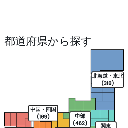
都道府県から探す
北海道・東北
(318)
中国・四国
中部
(169)
(462)
関東