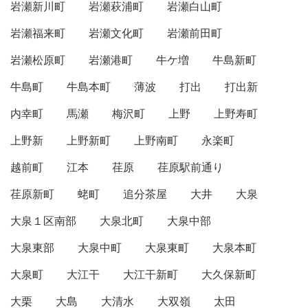
岩瀬新川町
岩瀬萩浦町
岩瀬白山町
岩瀬福来町
岩瀬文化町
岩瀬前田町
岩瀬松原町
岩瀬港町
牛ケ増
牛島新町
牛島町
牛島本町
薄波
打出
打出新
内幸町
馬瀬
梅沢町
上野
上野寿町
上野新
上野新町
上野南町
永楽町
越前町
江本
荏原
荏原駅前通り
荏原新町
蛯町
追分茶屋
大井
大泉
大泉１区南部
大泉北町
大泉中部
大泉東部
大泉中町
大泉東町
大泉本町
大泉町
大江干
大江干新町
大久保新町
大栗
大島
大清水
大双嶺
太田