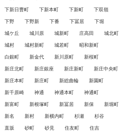
下新日曹町
下新本町
下新町
下双嶺
下野
下野新
下番
下冨居
下堀
城ケ丘
城川原
城新町
庄高田
城北町
城村
城村新町
城若町
昭和新町
白銀町
新金代
新川原町
新桜町
新庄北町
新庄銀座
新庄新町
新庄中央町
新庄本町
新庄町
新総曲輪
新園町
新千原崎
神通
神通本町
神通町
新富町
新根塚町
新冨居
新保
新堀町
新名
新村
新横内町
杉瀬
杉谷
直坂
砂町
砂見
住友町
住吉