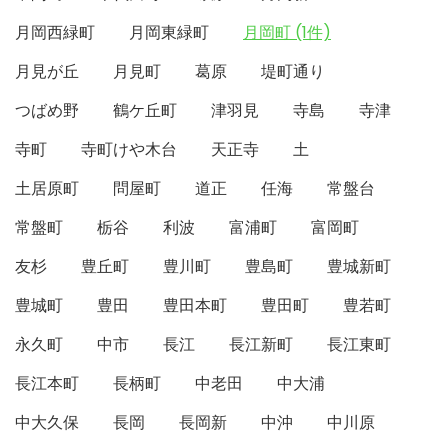
月岡西緑町
月岡東緑町
月岡町 (1件)
月見が丘
月見町
葛原
堤町通り
つばめ野
鶴ケ丘町
津羽見
寺島
寺津
寺町
寺町けや木台
天正寺
土
土居原町
問屋町
道正
任海
常盤台
常盤町
栃谷
利波
富浦町
富岡町
友杉
豊丘町
豊川町
豊島町
豊城新町
豊城町
豊田
豊田本町
豊田町
豊若町
永久町
中市
長江
長江新町
長江東町
長江本町
長柄町
中老田
中大浦
中大久保
長岡
長岡新
中沖
中川原