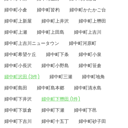
婦中町小倉
婦中町皆杓
婦中町かたかご台
婦中町上新屋
婦中町上井沢
婦中町上轡田
婦中町上瀬
婦中町上田島
婦中町上吉川
婦中町上吉川ニュータウン
婦中町河原町
婦中町希望ケ丘
婦中町下条
婦中町小泉
婦中町小長沢
婦中町小野島
婦中町笹倉
婦中町沢田 (3件)
婦中町三瀬
婦中町地角
婦中町島田
婦中町島本郷
婦中町清水島
婦中町下井沢
婦中町下轡田 (1件)
婦中町下坂倉
婦中町下瀬
婦中町下邑
婦中町下吉川
婦中町十五丁
婦中町砂子田