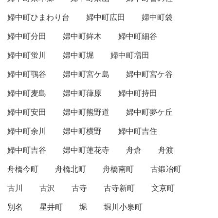
婦中町ひまわり台
婦中町広田
婦中町袋
婦中町分田
婦中町鉾木
婦中町細谷
婦中町蛍川
婦中町堀
婦中町増田
婦中町鶚谷
婦中町宮ケ島
婦中町宮ケ谷
婦中町麦島
婦中町葎原
婦中町持田
婦中町安田
婦中町熊野道
婦中町夢ケ丘
婦中町余川
婦中町横野
婦中町吉住
婦中町吉谷
婦中町蓮花寺
舟倉
舟渡
舟橋今町
舟橋北町
舟橋南町
古鍛冶町
古川
古沢
古寺
古寺新町
文京町
別名
星井町
堀
堀川小泉町