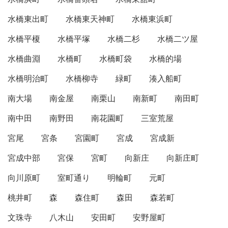
水橋東出町
水橋東天神町
水橋東浜町
水橋平榎
水橋平塚
水橋二杉
水橋二ツ屋
水橋曲淵
水橋町
水橋町袋
水橋的場
水橋明治町
水橋柳寺
緑町
湊入船町
南大場
南金屋
南栗山
南新町
南田町
南中田
南野田
南花園町
三室荒屋
宮尾
宮条
宮園町
宮成
宮成新
宮成中部
宮保
宮町
向新庄
向新庄町
向川原町
室町通り
明輪町
元町
桃井町
森
森住町
森田
森若町
文珠寺
八木山
安田町
安野屋町