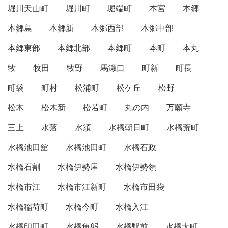
堀川天山町
堀川町
堀端町
本宮
本郷
本郷島
本郷新
本郷西部
本郷中部
本郷東部
本郷北部
本郷町
本町
本丸
牧
牧田
牧野
馬瀬口
町新
町長
町袋
町村
松浦町
松ケ丘
松野
松木
松木新
松若町
丸の内
万願寺
三上
水落
水須
水橋朝日町
水橋荒町
水橋池田舘
水橋池田町
水橋石政
水橋石割
水橋伊勢屋
水橋伊勢領
水橋市江
水橋市江新町
水橋市田袋
水橋稲荷町
水橋今町
水橋入江
水橋印田町
水橋魚躬
水橋駅前
水橋大町