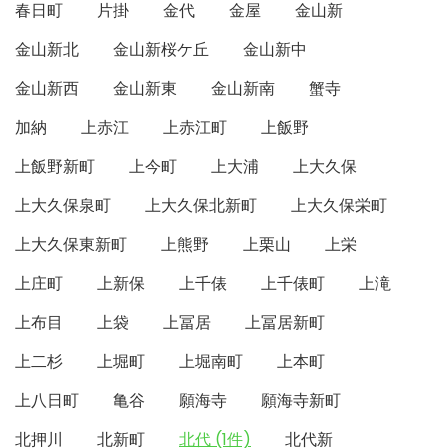
春日町
片掛
金代
金屋
金山新
金山新北
金山新桜ケ丘
金山新中
金山新西
金山新東
金山新南
蟹寺
加納
上赤江
上赤江町
上飯野
上飯野新町
上今町
上大浦
上大久保
上大久保泉町
上大久保北新町
上大久保栄町
上大久保東新町
上熊野
上栗山
上栄
上庄町
上新保
上千俵
上千俵町
上滝
上布目
上袋
上冨居
上冨居新町
上二杉
上堀町
上堀南町
上本町
上八日町
亀谷
願海寺
願海寺新町
北押川
北新町
北代 (1件)
北代新