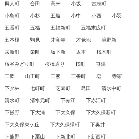
興人町
合田
高来
小坂
古志町
小島町
小杉
五艘
小中
小西
小羽
五番町
五福
五福新町
五福末広町
五本榎
駒見
才覚寺
才覚地
境野新
栄新町
栄町
坂下新
坂本
桜木町
桜谷みどり町
桜橋通り
桜町
笹津
三郷
山王町
三熊
三番町
塩
寺家
下タ林
七軒町
芝園町
島田
清水中町
清水町
清水元町
下赤江
下赤江町
下飯野
下大浦
下大久保
下大久保新町
下大久保東ケ丘
下大久保緑町
下奥井
下熊野
下栗山
下新北町
下新西町