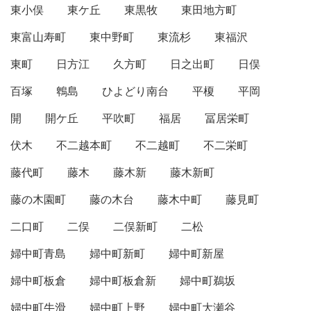
東小俣
東ケ丘
東黒牧
東田地方町
東富山寿町
東中野町
東流杉
東福沢
東町
日方江
久方町
日之出町
日俣
百塚
鵯島
ひよどり南台
平榎
平岡
開
開ケ丘
平吹町
福居
冨居栄町
伏木
不二越本町
不二越町
不二栄町
藤代町
藤木
藤木新
藤木新町
藤の木園町
藤の木台
藤木中町
藤見町
二口町
二俣
二俣新町
二松
婦中町青島
婦中町新町
婦中町新屋
婦中町板倉
婦中町板倉新
婦中町鵜坂
婦中町牛滑
婦中町上野
婦中町大瀬谷