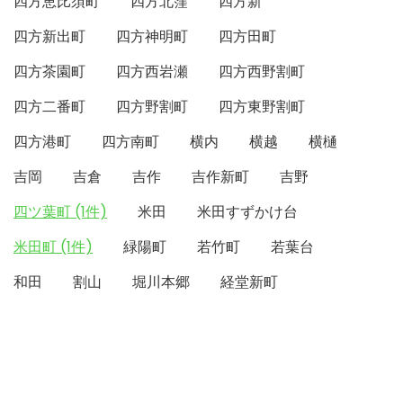
四方恵比須町
四方北窪
四方新
四方新出町
四方神明町
四方田町
四方茶園町
四方西岩瀬
四方西野割町
四方二番町
四方野割町
四方東野割町
四方港町
四方南町
横内
横越
横樋
吉岡
吉倉
吉作
吉作新町
吉野
四ツ葉町 (1件)
米田
米田すずかけ台
米田町 (1件)
緑陽町
若竹町
若葉台
和田
割山
堀川本郷
経堂新町