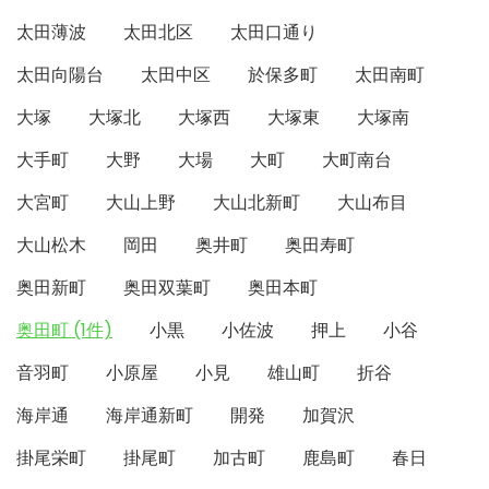
太田薄波
太田北区
太田口通り
太田向陽台
太田中区
於保多町
太田南町
大塚
大塚北
大塚西
大塚東
大塚南
大手町
大野
大場
大町
大町南台
大宮町
大山上野
大山北新町
大山布目
大山松木
岡田
奥井町
奥田寿町
奥田新町
奥田双葉町
奥田本町
奥田町 (1件)
小黒
小佐波
押上
小谷
音羽町
小原屋
小見
雄山町
折谷
海岸通
海岸通新町
開発
加賀沢
掛尾栄町
掛尾町
加古町
鹿島町
春日