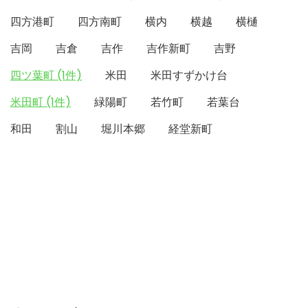
四方港町
四方南町
横内
横越
横樋
吉岡
吉倉
吉作
吉作新町
吉野
四ツ葉町 (1件)
米田
米田すずかけ台
米田町 (1件)
緑陽町
若竹町
若葉台
和田
割山
堀川本郷
経堂新町