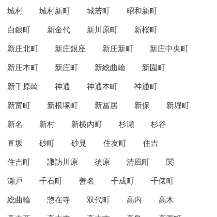
城村
城村新町
城若町
昭和新町
白銀町
新金代
新川原町
新桜町
新庄北町
新庄銀座
新庄新町
新庄中央町
新庄本町
新庄町
新総曲輪
新園町
新千原崎
神通
神通本町
神通町
新富町
新根塚町
新冨居
新保
新堀町
新名
新村
新横内町
杉瀬
杉谷
直坂
砂町
砂見
住友町
住吉
住吉町
諏訪川原
須原
清風町
関
瀬戸
千石町
善名
千成町
千俵町
総曲輪
惣在寺
双代町
高内
高木