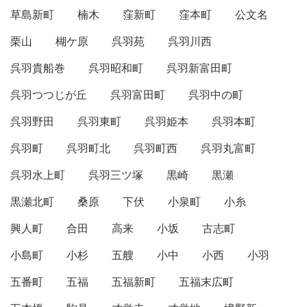
草島新町
楠木
窪新町
窪本町
公文名
栗山
楜ケ原
呉羽苑
呉羽川西
呉羽貴船巻
呉羽昭和町
呉羽新富田町
呉羽つつじが丘
呉羽富田町
呉羽中の町
呉羽野田
呉羽東町
呉羽姫本
呉羽本町
呉羽町
呉羽町北
呉羽町西
呉羽丸富町
呉羽水上町
呉羽三ツ塚
黒崎
黒瀬
黒瀬北町
桑原
下伏
小泉町
小糸
興人町
合田
高来
小坂
古志町
小島町
小杉
五艘
小中
小西
小羽
五番町
五福
五福新町
五福末広町