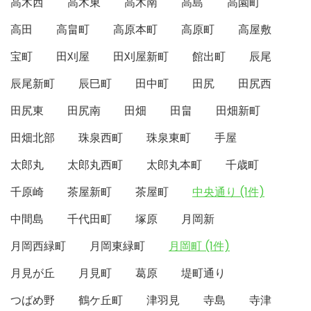
高木西
高木東
高木南
高島
高園町
高田
高畠町
高原本町
高原町
高屋敷
宝町
田刈屋
田刈屋新町
館出町
辰尾
辰尾新町
辰巳町
田中町
田尻
田尻西
田尻東
田尻南
田畑
田畠
田畑新町
田畑北部
珠泉西町
珠泉東町
手屋
太郎丸
太郎丸西町
太郎丸本町
千歳町
千原崎
茶屋新町
茶屋町
中央通り (1件)
中間島
千代田町
塚原
月岡新
月岡西緑町
月岡東緑町
月岡町 (1件)
月見が丘
月見町
葛原
堤町通り
つばめ野
鶴ケ丘町
津羽見
寺島
寺津