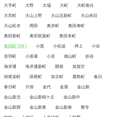
大手町
大野
大場
大町
大町南台
大宮町
大山上野
大山北新町
大山布目
大山松木
岡田
奥井町
奥田寿町
奥田新町
奥田双葉町
奥田本町
奥田町 (1件)
小黒
小佐波
押上
小谷
音羽町
小原屋
小見
雄山町
折谷
海岸通
海岸通新町
開発
加賀沢
掛尾栄町
掛尾町
加古町
鹿島町
春日
春日町
片掛
金代
金屋
金山新
金山新北
金山新桜ケ丘
金山新中
金山新西
金山新東
金山新南
蟹寺