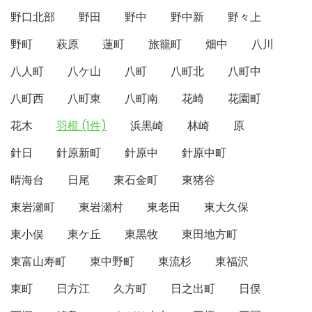
野口北部
野田
野中
野中新
野々上
野町
萩原
蓮町
旅籠町
畑中
八川
八人町
八ケ山
八町
八町北
八町中
八町西
八町東
八町南
花崎
花園町
花木
羽根 (1件)
浜黒崎
林崎
原
針日
針原新町
針原中
針原中町
晴海台
日尾
東石金町
東猪谷
東岩瀬町
東岩瀬村
東老田
東大久保
東小俣
東ケ丘
東黒牧
東田地方町
東富山寿町
東中野町
東流杉
東福沢
東町
日方江
久方町
日之出町
日俣