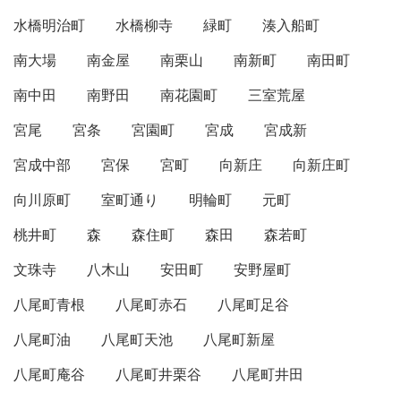
水橋明治町
水橋柳寺
緑町
湊入船町
南大場
南金屋
南栗山
南新町
南田町
南中田
南野田
南花園町
三室荒屋
宮尾
宮条
宮園町
宮成
宮成新
宮成中部
宮保
宮町
向新庄
向新庄町
向川原町
室町通り
明輪町
元町
桃井町
森
森住町
森田
森若町
文珠寺
八木山
安田町
安野屋町
八尾町青根
八尾町赤石
八尾町足谷
八尾町油
八尾町天池
八尾町新屋
八尾町庵谷
八尾町井栗谷
八尾町井田