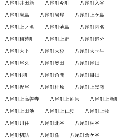
八尾町井田新
八尾町今町
八尾町入谷
八尾町岩島
八尾町岩屋
八尾町上ケ島
八尾町上ノ名
八尾町薄島
八尾町内名
八尾町梅苑町
八尾町上野
八尾町追分
八尾町大下
八尾町大杉
八尾町大玉生
八尾町尾久
八尾町奥田
八尾町尾畑
八尾町鏡町
八尾町角間
八尾町掛畑
八尾町樫尾
八尾町桂原
八尾町上黒瀬
八尾町上高善寺
八尾町上笹原
八尾町上新町
八尾町上田池
八尾町上仁歩
八尾町上牧
八尾町川住
八尾町北谷
八尾町桐谷
八尾町切詰
八尾町窪
八尾町倉ケ谷