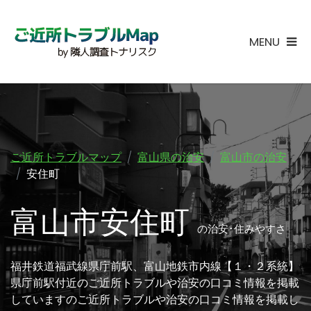
MENU
ご近所トラブルマップ
富山県の治安
富山市の治安
安住町
富山市安住町
の治安･住みやすさ
福井鉄道福武線県庁前駅、富山地鉄市内線【１・２系統】
県庁前駅付近のご近所トラブルや治安の口コミ情報を掲載
していますのご近所トラブルや治安の口コミ情報を掲載し