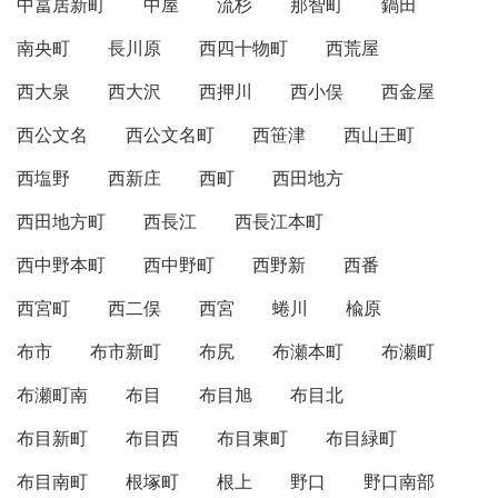
中冨居新町
中屋
流杉
那智町
鍋田
南央町
長川原
西四十物町
西荒屋
西大泉
西大沢
西押川
西小俣
西金屋
西公文名
西公文名町
西笹津
西山王町
西塩野
西新庄
西町
西田地方
西田地方町
西長江
西長江本町
西中野本町
西中野町
西野新
西番
西宮町
西二俣
西宮
蜷川
楡原
布市
布市新町
布尻
布瀬本町
布瀬町
布瀬町南
布目
布目旭
布目北
布目新町
布目西
布目東町
布目緑町
布目南町
根塚町
根上
野口
野口南部