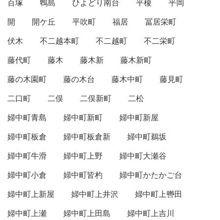
百塚
鵯島
ひよどり南台
平榎
平岡
開
開ケ丘
平吹町
福居
冨居栄町
伏木
不二越本町
不二越町
不二栄町
藤代町
藤木
藤木新
藤木新町
藤の木園町
藤の木台
藤木中町
藤見町
二口町
二俣
二俣新町
二松
婦中町青島
婦中町新町
婦中町新屋
婦中町板倉
婦中町板倉新
婦中町鵜坂
婦中町牛滑
婦中町上野
婦中町大瀬谷
婦中町小倉
婦中町皆杓
婦中町かたかご台
婦中町上新屋
婦中町上井沢
婦中町上轡田
婦中町上瀬
婦中町上田島
婦中町上吉川