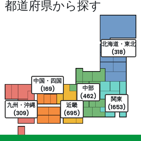
都道府県から探す
北海道・東北
(318)
中国・四国
中部
(169)
(462)
関東
九州・沖縄
近畿
(1653)
(309)
(695)