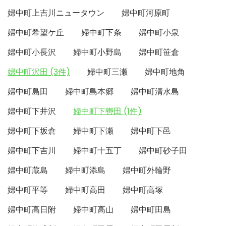
婦中町上吉川ニュータウン
婦中町河原町
婦中町希望ケ丘
婦中町下条
婦中町小泉
婦中町小長沢
婦中町小野島
婦中町笹倉
婦中町沢田 (3件)
婦中町三瀬
婦中町地角
婦中町島田
婦中町島本郷
婦中町清水島
婦中町下井沢
婦中町下轡田 (1件)
婦中町下坂倉
婦中町下瀬
婦中町下邑
婦中町下吉川
婦中町十五丁
婦中町砂子田
婦中町蔵島
婦中町添島
婦中町外輪野
婦中町平等
婦中町高田
婦中町高塚
婦中町高日附
婦中町高山
婦中町田島