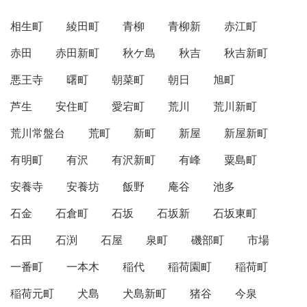
相生町
綾田町
青柳
青柳新
赤江町
赤田
赤田新町
秋ケ島
秋吉
秋吉新町
悪王寺
曙町
朝菜町
朝日
旭町
芦生
安住町
愛宕町
荒川
荒川新町
荒川常盤台
荒町
新町
新屋
新屋新町
有明町
有沢
有沢新町
有峰
粟島町
安養寺
安養坊
飯野
庵谷
池多
石金
石倉町
石坂
石坂新
石坂東町
石田
石渕
石屋
泉町
磯部町
市場
一番町
一本木
稲代
稲荷園町
稲荷町
稲荷元町
犬島
犬島新町
猪谷
今泉