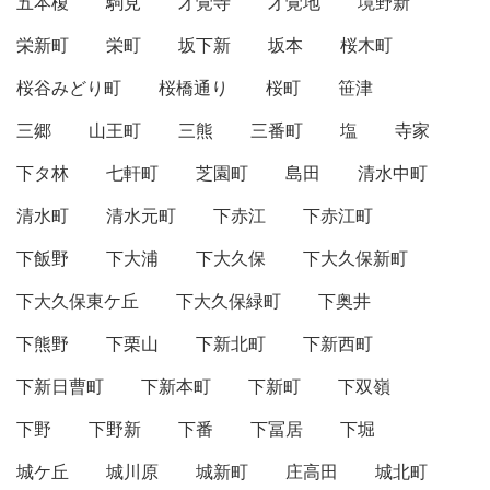
五本榎
駒見
才覚寺
才覚地
境野新
栄新町
栄町
坂下新
坂本
桜木町
桜谷みどり町
桜橋通り
桜町
笹津
三郷
山王町
三熊
三番町
塩
寺家
下タ林
七軒町
芝園町
島田
清水中町
清水町
清水元町
下赤江
下赤江町
下飯野
下大浦
下大久保
下大久保新町
下大久保東ケ丘
下大久保緑町
下奥井
下熊野
下栗山
下新北町
下新西町
下新日曹町
下新本町
下新町
下双嶺
下野
下野新
下番
下冨居
下堀
城ケ丘
城川原
城新町
庄高田
城北町