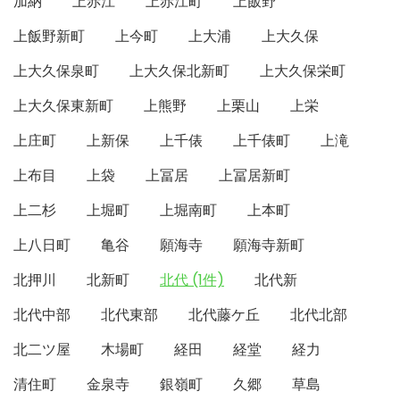
加納
上赤江
上赤江町
上飯野
上飯野新町
上今町
上大浦
上大久保
上大久保泉町
上大久保北新町
上大久保栄町
上大久保東新町
上熊野
上栗山
上栄
上庄町
上新保
上千俵
上千俵町
上滝
上布目
上袋
上冨居
上冨居新町
上二杉
上堀町
上堀南町
上本町
上八日町
亀谷
願海寺
願海寺新町
北押川
北新町
北代 (1件)
北代新
北代中部
北代東部
北代藤ケ丘
北代北部
北二ツ屋
木場町
経田
経堂
経力
清住町
金泉寺
銀嶺町
久郷
草島