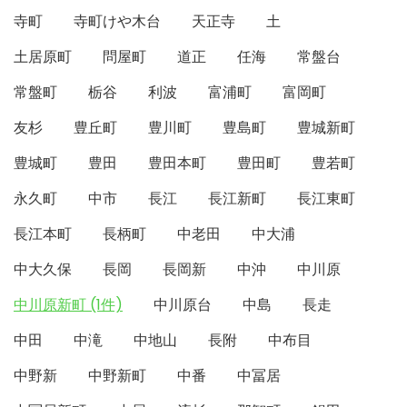
寺町
寺町けや木台
天正寺
土
土居原町
問屋町
道正
任海
常盤台
常盤町
栃谷
利波
富浦町
富岡町
友杉
豊丘町
豊川町
豊島町
豊城新町
豊城町
豊田
豊田本町
豊田町
豊若町
永久町
中市
長江
長江新町
長江東町
長江本町
長柄町
中老田
中大浦
中大久保
長岡
長岡新
中沖
中川原
中川原新町 (1件)
中川原台
中島
長走
中田
中滝
中地山
長附
中布目
中野新
中野新町
中番
中冨居