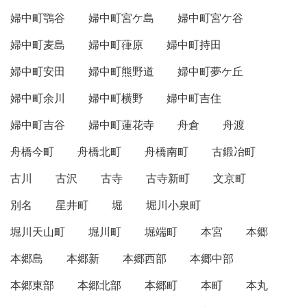
婦中町鶚谷
婦中町宮ケ島
婦中町宮ケ谷
婦中町麦島
婦中町葎原
婦中町持田
婦中町安田
婦中町熊野道
婦中町夢ケ丘
婦中町余川
婦中町横野
婦中町吉住
婦中町吉谷
婦中町蓮花寺
舟倉
舟渡
舟橋今町
舟橋北町
舟橋南町
古鍛冶町
古川
古沢
古寺
古寺新町
文京町
別名
星井町
堀
堀川小泉町
堀川天山町
堀川町
堀端町
本宮
本郷
本郷島
本郷新
本郷西部
本郷中部
本郷東部
本郷北部
本郷町
本町
本丸