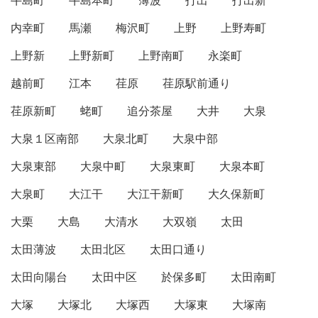
牛島町
牛島本町
薄波
打出
打出新
内幸町
馬瀬
梅沢町
上野
上野寿町
上野新
上野新町
上野南町
永楽町
越前町
江本
荏原
荏原駅前通り
荏原新町
蛯町
追分茶屋
大井
大泉
大泉１区南部
大泉北町
大泉中部
大泉東部
大泉中町
大泉東町
大泉本町
大泉町
大江干
大江干新町
大久保新町
大栗
大島
大清水
大双嶺
太田
太田薄波
太田北区
太田口通り
太田向陽台
太田中区
於保多町
太田南町
大塚
大塚北
大塚西
大塚東
大塚南