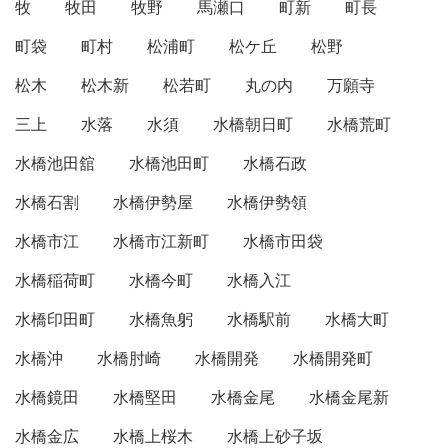
牧
牧田
牧野
馬瀬口
町新
町長
町袋
町村
松浦町
松ケ丘
松野
松木
松木新
松若町
丸の内
万願寺
三上
水落
水須
水橋朝日町
水橋荒町
水橋池田舘
水橋池田町
水橋石政
水橋石割
水橋伊勢屋
水橋伊勢領
水橋市江
水橋市江新町
水橋市田袋
水橋稲荷町
水橋今町
水橋入江
水橋印田町
水橋魚躬
水橋駅前
水橋大町
水橋沖
水橋肘崎
水橋開発
水橋開発町
水橋鏡田
水橋堅田
水橋金尾
水橋金尾新
水橋金広
水橋上桜木
水橋上砂子坂