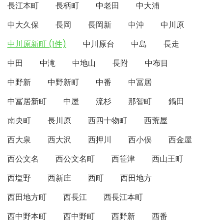
長江本町
長柄町
中老田
中大浦
中大久保
長岡
長岡新
中沖
中川原
中川原新町 (1件)
中川原台
中島
長走
中田
中滝
中地山
長附
中布目
中野新
中野新町
中番
中冨居
中冨居新町
中屋
流杉
那智町
鍋田
南央町
長川原
西四十物町
西荒屋
西大泉
西大沢
西押川
西小俣
西金屋
西公文名
西公文名町
西笹津
西山王町
西塩野
西新庄
西町
西田地方
西田地方町
西長江
西長江本町
西中野本町
西中野町
西野新
西番