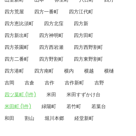
四方荒屋
四方一番町
四方江代町
四方恵比須町
四方北窪
四方新
四方新出町
四方神明町
四方田町
四方茶園町
四方西岩瀬
四方西野割町
四方二番町
四方野割町
四方東野割町
四方港町
四方南町
横内
横越
横樋
吉岡
吉倉
吉作
吉作新町
吉野
四ツ葉町 (1件)
米田
米田すずかけ台
米田町 (1件)
緑陽町
若竹町
若葉台
和田
割山
堀川本郷
経堂新町