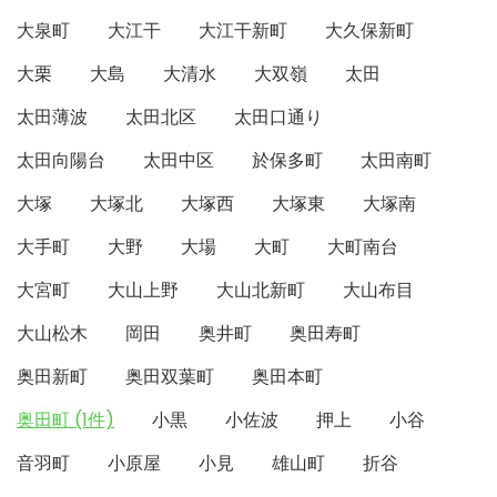
大泉町
大江干
大江干新町
大久保新町
大栗
大島
大清水
大双嶺
太田
太田薄波
太田北区
太田口通り
太田向陽台
太田中区
於保多町
太田南町
大塚
大塚北
大塚西
大塚東
大塚南
大手町
大野
大場
大町
大町南台
大宮町
大山上野
大山北新町
大山布目
大山松木
岡田
奥井町
奥田寿町
奥田新町
奥田双葉町
奥田本町
奥田町 (1件)
小黒
小佐波
押上
小谷
音羽町
小原屋
小見
雄山町
折谷