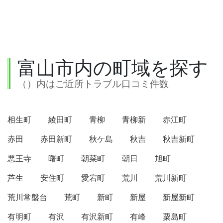
富山市内の町域を探す
（）内はご近所トラブル口コミ件数
相生町
綾田町
青柳
青柳新
赤江町
赤田
赤田新町
秋ケ島
秋吉
秋吉新町
悪王寺
曙町
朝菜町
朝日
旭町
芦生
安住町
愛宕町
荒川
荒川新町
荒川常盤台
荒町
新町
新屋
新屋新町
有明町
有沢
有沢新町
有峰
粟島町