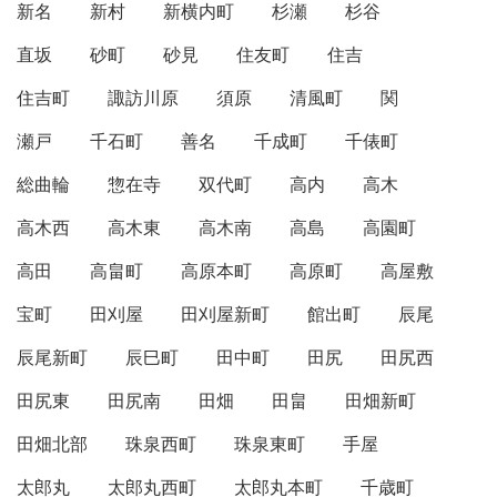
新名
新村
新横内町
杉瀬
杉谷
直坂
砂町
砂見
住友町
住吉
住吉町
諏訪川原
須原
清風町
関
瀬戸
千石町
善名
千成町
千俵町
総曲輪
惣在寺
双代町
高内
高木
高木西
高木東
高木南
高島
高園町
高田
高畠町
高原本町
高原町
高屋敷
宝町
田刈屋
田刈屋新町
館出町
辰尾
辰尾新町
辰巳町
田中町
田尻
田尻西
田尻東
田尻南
田畑
田畠
田畑新町
田畑北部
珠泉西町
珠泉東町
手屋
太郎丸
太郎丸西町
太郎丸本町
千歳町