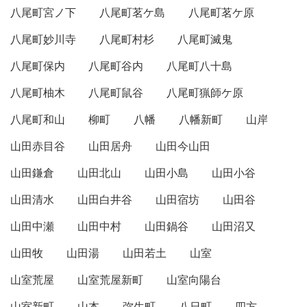
八尾町宮ノ下
八尾町茗ケ島
八尾町茗ケ原
八尾町妙川寺
八尾町村杉
八尾町滅鬼
八尾町保内
八尾町谷内
八尾町八十島
八尾町柚木
八尾町鼠谷
八尾町猟師ケ原
八尾町和山
柳町
八幡
八幡新町
山岸
山田赤目谷
山田居舟
山田今山田
山田鎌倉
山田北山
山田小島
山田小谷
山田清水
山田白井谷
山田宿坊
山田谷
山田中瀬
山田中村
山田鍋谷
山田沼又
山田牧
山田湯
山田若土
山室
山室荒屋
山室荒屋新町
山室向陽台
山室新町
山本
弥生町
八日町
四方