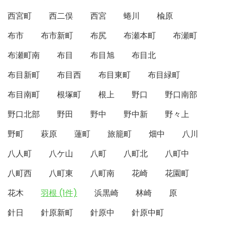
西宮町
西二俣
西宮
蜷川
楡原
布市
布市新町
布尻
布瀬本町
布瀬町
布瀬町南
布目
布目旭
布目北
布目新町
布目西
布目東町
布目緑町
布目南町
根塚町
根上
野口
野口南部
野口北部
野田
野中
野中新
野々上
野町
萩原
蓮町
旅籠町
畑中
八川
八人町
八ケ山
八町
八町北
八町中
八町西
八町東
八町南
花崎
花園町
花木
羽根 (1件)
浜黒崎
林崎
原
針日
針原新町
針原中
針原中町