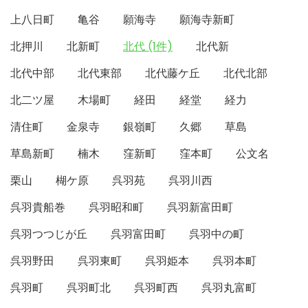
上八日町
亀谷
願海寺
願海寺新町
北押川
北新町
北代 (1件)
北代新
北代中部
北代東部
北代藤ケ丘
北代北部
北二ツ屋
木場町
経田
経堂
経力
清住町
金泉寺
銀嶺町
久郷
草島
草島新町
楠木
窪新町
窪本町
公文名
栗山
楜ケ原
呉羽苑
呉羽川西
呉羽貴船巻
呉羽昭和町
呉羽新富田町
呉羽つつじが丘
呉羽富田町
呉羽中の町
呉羽野田
呉羽東町
呉羽姫本
呉羽本町
呉羽町
呉羽町北
呉羽町西
呉羽丸富町