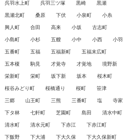
呉羽水上町
呉羽三ツ塚
黒崎
黒瀬
黒瀬北町
桑原
下伏
小泉町
小糸
興人町
合田
高来
小坂
古志町
小島町
小杉
五艘
小中
小西
小羽
五番町
五福
五福新町
五福末広町
五本榎
駒見
才覚寺
才覚地
境野新
栄新町
栄町
坂下新
坂本
桜木町
桜谷みどり町
桜橋通り
桜町
笹津
三郷
山王町
三熊
三番町
塩
寺家
下タ林
七軒町
芝園町
島田
清水中町
清水町
清水元町
下赤江
下赤江町
下飯野
下大浦
下大久保
下大久保新町