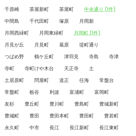
千原崎
茶屋新町
茶屋町
中央通り (1件)
中間島
千代田町
塚原
月岡新
月岡西緑町
月岡東緑町
月岡町 (1件)
月見が丘
月見町
葛原
堤町通り
つばめ野
鶴ケ丘町
津羽見
寺島
寺津
寺町
寺町けや木台
天正寺
土
土居原町
問屋町
道正
任海
常盤台
常盤町
栃谷
利波
富浦町
富岡町
友杉
豊丘町
豊川町
豊島町
豊城新町
豊城町
豊田
豊田本町
豊田町
豊若町
永久町
中市
長江
長江新町
長江東町