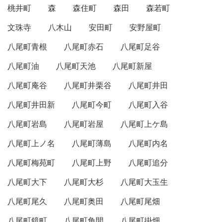
桃井町
森
森住町
森田
森若町
文珠寺
八木山
安田町
安野屋町
八尾町青根
八尾町赤石
八尾町足谷
八尾町油
八尾町天池
八尾町新屋
八尾町庵谷
八尾町井栗谷
八尾町井田
八尾町井田新
八尾町今町
八尾町入谷
八尾町岩島
八尾町岩屋
八尾町上ケ島
八尾町上ノ名
八尾町薄島
八尾町内名
八尾町梅苑町
八尾町上野
八尾町追分
八尾町大下
八尾町大杉
八尾町大玉生
八尾町尾久
八尾町奥田
八尾町尾畑
八尾町鏡町
八尾町角間
八尾町掛畑