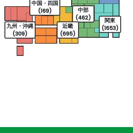
中国・四国
中部
(169)
(462)
関東
九州・沖縄
近畿
(1653)
(309)
(695)