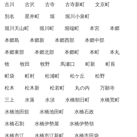
古川
古沢
古寺
古寺新町
文京町
別名
星井町
堀
堀川小泉町
堀川天山町
堀川町
堀端町
本宮
本郷
本郷島
本郷新
本郷西部
本郷中部
本郷東部
本郷北部
本郷町
本町
本丸
牧
牧田
牧野
馬瀬口
町新
町長
町袋
町村
松浦町
松ケ丘
松野
松木
松木新
松若町
丸の内
万願寺
三上
水落
水須
水橋朝日町
水橋荒町
水橋池田舘
水橋池田町
水橋石政
水橋石割
水橋伊勢屋
水橋伊勢領
水橋市江
水橋市江新町
水橋市田袋