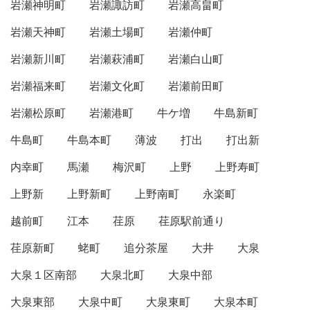
岩瀬神明町
岩瀬諏訪町
岩瀬高畠町
岩瀬天神町
岩瀬土場町
岩瀬仲町
岩瀬新川町
岩瀬萩浦町
岩瀬白山町
岩瀬福来町
岩瀬文化町
岩瀬前田町
岩瀬松原町
岩瀬港町
牛ケ増
牛島新町
牛島町
牛島本町
薄波
打出
打出新
内幸町
馬瀬
梅沢町
上野
上野寿町
上野新
上野新町
上野南町
永楽町
越前町
江本
荏原
荏原駅前通り
荏原新町
蛯町
追分茶屋
大井
大泉
大泉１区南部
大泉北町
大泉中部
大泉東部
大泉中町
大泉東町
大泉本町