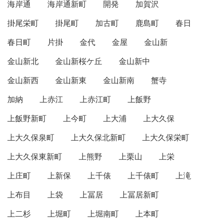
海岸通
海岸通新町
開発
加賀沢
掛尾栄町
掛尾町
加古町
鹿島町
春日
春日町
片掛
金代
金屋
金山新
金山新北
金山新桜ケ丘
金山新中
金山新西
金山新東
金山新南
蟹寺
加納
上赤江
上赤江町
上飯野
上飯野新町
上今町
上大浦
上大久保
上大久保泉町
上大久保北新町
上大久保栄町
上大久保東新町
上熊野
上栗山
上栄
上庄町
上新保
上千俵
上千俵町
上滝
上布目
上袋
上冨居
上冨居新町
上二杉
上堀町
上堀南町
上本町