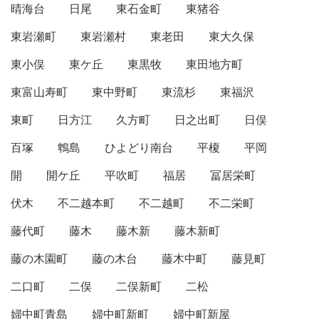
晴海台
日尾
東石金町
東猪谷
東岩瀬町
東岩瀬村
東老田
東大久保
東小俣
東ケ丘
東黒牧
東田地方町
東富山寿町
東中野町
東流杉
東福沢
東町
日方江
久方町
日之出町
日俣
百塚
鵯島
ひよどり南台
平榎
平岡
開
開ケ丘
平吹町
福居
冨居栄町
伏木
不二越本町
不二越町
不二栄町
藤代町
藤木
藤木新
藤木新町
藤の木園町
藤の木台
藤木中町
藤見町
二口町
二俣
二俣新町
二松
婦中町青島
婦中町新町
婦中町新屋