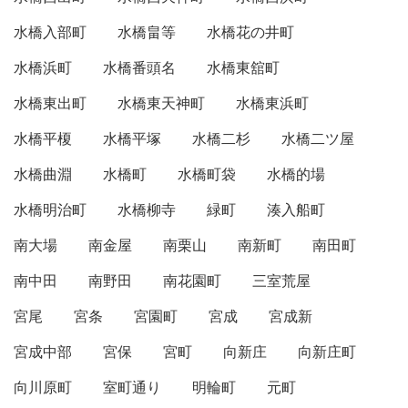
水橋入部町
水橋畠等
水橋花の井町
水橋浜町
水橋番頭名
水橋東舘町
水橋東出町
水橋東天神町
水橋東浜町
水橋平榎
水橋平塚
水橋二杉
水橋二ツ屋
水橋曲淵
水橋町
水橋町袋
水橋的場
水橋明治町
水橋柳寺
緑町
湊入船町
南大場
南金屋
南栗山
南新町
南田町
南中田
南野田
南花園町
三室荒屋
宮尾
宮条
宮園町
宮成
宮成新
宮成中部
宮保
宮町
向新庄
向新庄町
向川原町
室町通り
明輪町
元町