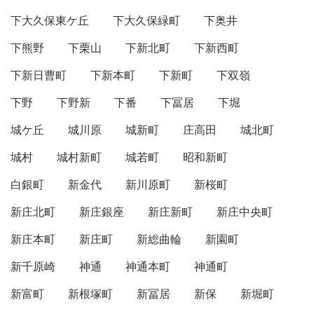
下大久保東ケ丘
下大久保緑町
下奥井
下熊野
下栗山
下新北町
下新西町
下新日曹町
下新本町
下新町
下双嶺
下野
下野新
下番
下冨居
下堀
城ケ丘
城川原
城新町
庄高田
城北町
城村
城村新町
城若町
昭和新町
白銀町
新金代
新川原町
新桜町
新庄北町
新庄銀座
新庄新町
新庄中央町
新庄本町
新庄町
新総曲輪
新園町
新千原崎
神通
神通本町
神通町
新富町
新根塚町
新冨居
新保
新堀町