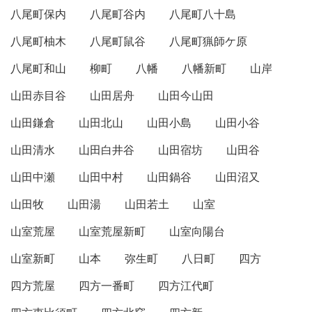
八尾町保内
八尾町谷内
八尾町八十島
八尾町柚木
八尾町鼠谷
八尾町猟師ケ原
八尾町和山
柳町
八幡
八幡新町
山岸
山田赤目谷
山田居舟
山田今山田
山田鎌倉
山田北山
山田小島
山田小谷
山田清水
山田白井谷
山田宿坊
山田谷
山田中瀬
山田中村
山田鍋谷
山田沼又
山田牧
山田湯
山田若土
山室
山室荒屋
山室荒屋新町
山室向陽台
山室新町
山本
弥生町
八日町
四方
四方荒屋
四方一番町
四方江代町