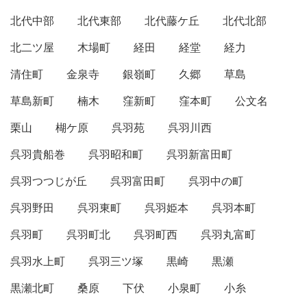
北代中部
北代東部
北代藤ケ丘
北代北部
北二ツ屋
木場町
経田
経堂
経力
清住町
金泉寺
銀嶺町
久郷
草島
草島新町
楠木
窪新町
窪本町
公文名
栗山
楜ケ原
呉羽苑
呉羽川西
呉羽貴船巻
呉羽昭和町
呉羽新富田町
呉羽つつじが丘
呉羽富田町
呉羽中の町
呉羽野田
呉羽東町
呉羽姫本
呉羽本町
呉羽町
呉羽町北
呉羽町西
呉羽丸富町
呉羽水上町
呉羽三ツ塚
黒崎
黒瀬
黒瀬北町
桑原
下伏
小泉町
小糸