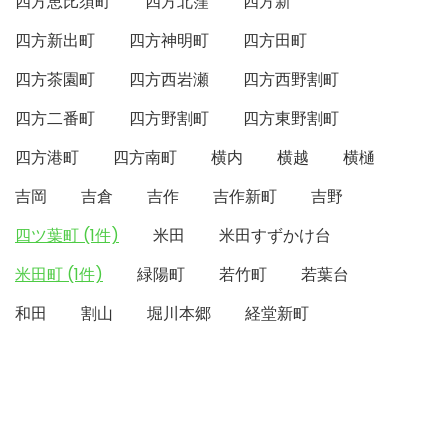
四方恵比須町
四方北窪
四方新
四方新出町
四方神明町
四方田町
四方茶園町
四方西岩瀬
四方西野割町
四方二番町
四方野割町
四方東野割町
四方港町
四方南町
横内
横越
横樋
吉岡
吉倉
吉作
吉作新町
吉野
四ツ葉町 (1件)
米田
米田すずかけ台
米田町 (1件)
緑陽町
若竹町
若葉台
和田
割山
堀川本郷
経堂新町