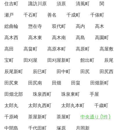
住吉町
諏訪川原
須原
清風町
関
瀬戸
千石町
善名
千成町
千俵町
総曲輪
惣在寺
双代町
高内
高木
高木西
高木東
高木南
高島
高園町
高田
高畠町
高原本町
高原町
高屋敷
宝町
田刈屋
田刈屋新町
館出町
辰尾
辰尾新町
辰巳町
田中町
田尻
田尻西
田尻東
田尻南
田畑
田畠
田畑新町
田畑北部
珠泉西町
珠泉東町
手屋
太郎丸
太郎丸西町
太郎丸本町
千歳町
千原崎
茶屋新町
茶屋町
中央通り (1件)
中間島
千代田町
塚原
月岡新