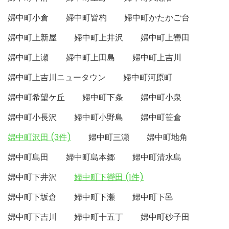
婦中町小倉
婦中町皆杓
婦中町かたかご台
婦中町上新屋
婦中町上井沢
婦中町上轡田
婦中町上瀬
婦中町上田島
婦中町上吉川
婦中町上吉川ニュータウン
婦中町河原町
婦中町希望ケ丘
婦中町下条
婦中町小泉
婦中町小長沢
婦中町小野島
婦中町笹倉
婦中町沢田 (3件)
婦中町三瀬
婦中町地角
婦中町島田
婦中町島本郷
婦中町清水島
婦中町下井沢
婦中町下轡田 (1件)
婦中町下坂倉
婦中町下瀬
婦中町下邑
婦中町下吉川
婦中町十五丁
婦中町砂子田