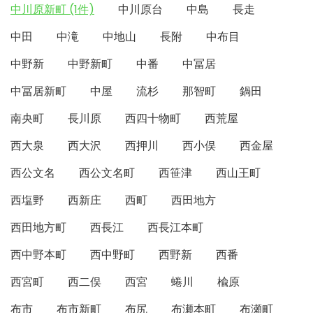
中川原新町 (1件)
中川原台
中島
長走
中田
中滝
中地山
長附
中布目
中野新
中野新町
中番
中冨居
中冨居新町
中屋
流杉
那智町
鍋田
南央町
長川原
西四十物町
西荒屋
西大泉
西大沢
西押川
西小俣
西金屋
西公文名
西公文名町
西笹津
西山王町
西塩野
西新庄
西町
西田地方
西田地方町
西長江
西長江本町
西中野本町
西中野町
西野新
西番
西宮町
西二俣
西宮
蜷川
楡原
布市
布市新町
布尻
布瀬本町
布瀬町