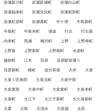
岩瀬新川町
岩瀬萩浦町
岩瀬白山町
岩瀬福来町
岩瀬文化町
岩瀬前田町
岩瀬松原町
岩瀬港町
牛ケ増
牛島新町
牛島町
牛島本町
薄波
打出
打出新
内幸町
馬瀬
梅沢町
上野
上野寿町
上野新
上野新町
上野南町
永楽町
越前町
江本
荏原
荏原駅前通り
荏原新町
蛯町
追分茶屋
大井
大泉
大泉１区南部
大泉北町
大泉中部
大泉東部
大泉中町
大泉東町
大泉本町
大泉町
大江干
大江干新町
大久保新町
大栗
大島
大清水
大双嶺
太田