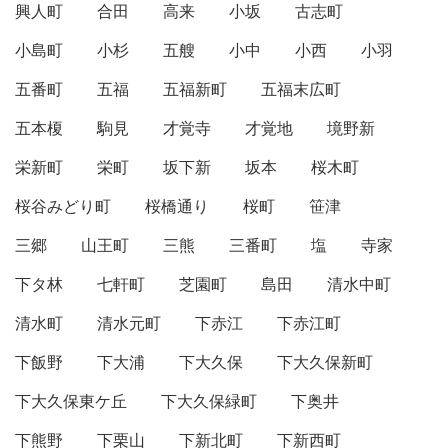
興人町
合田
高来
小坂
古志町
小島町
小杉
五艘
小中
小西
小羽
五番町
五福
五福新町
五福末広町
五本榎
駒見
才覚寺
才覚地
境野新
栄新町
栄町
坂下新
坂本
桜木町
桜谷みどり町
桜橋通り
桜町
笹津
三郷
山王町
三熊
三番町
塩
寺家
下タ林
七軒町
芝園町
島田
清水中町
清水町
清水元町
下赤江
下赤江町
下飯野
下大浦
下大久保
下大久保新町
下大久保東ケ丘
下大久保緑町
下奥井
下熊野
下栗山
下新北町
下新西町