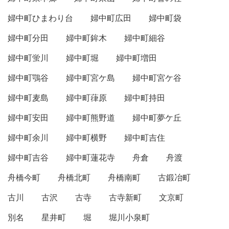
婦中町ひまわり台
婦中町広田
婦中町袋
婦中町分田
婦中町鉾木
婦中町細谷
婦中町蛍川
婦中町堀
婦中町増田
婦中町鶚谷
婦中町宮ケ島
婦中町宮ケ谷
婦中町麦島
婦中町葎原
婦中町持田
婦中町安田
婦中町熊野道
婦中町夢ケ丘
婦中町余川
婦中町横野
婦中町吉住
婦中町吉谷
婦中町蓮花寺
舟倉
舟渡
舟橋今町
舟橋北町
舟橋南町
古鍛冶町
古川
古沢
古寺
古寺新町
文京町
別名
星井町
堀
堀川小泉町