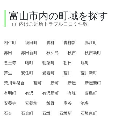
富山市内の町域を探す
（）内はご近所トラブル口コミ件数
相生町
綾田町
青柳
青柳新
赤江町
赤田
赤田新町
秋ケ島
秋吉
秋吉新町
悪王寺
曙町
朝菜町
朝日
旭町
芦生
安住町
愛宕町
荒川
荒川新町
荒川常盤台
荒町
新町
新屋
新屋新町
有明町
有沢
有沢新町
有峰
粟島町
安養寺
安養坊
飯野
庵谷
池多
石金
石倉町
石坂
石坂新
石坂東町