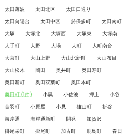
太田薄波
太田北区
太田口通り
太田向陽台
太田中区
於保多町
太田南町
大塚
大塚北
大塚西
大塚東
大塚南
大手町
大野
大場
大町
大町南台
大宮町
大山上野
大山北新町
大山布目
大山松木
岡田
奥井町
奥田寿町
奥田新町
奥田双葉町
奥田本町
奥田町 (1件)
小黒
小佐波
押上
小谷
音羽町
小原屋
小見
雄山町
折谷
海岸通
海岸通新町
開発
加賀沢
掛尾栄町
掛尾町
加古町
鹿島町
春日