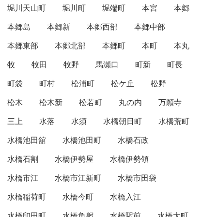
堀川天山町
堀川町
堀端町
本宮
本郷
本郷島
本郷新
本郷西部
本郷中部
本郷東部
本郷北部
本郷町
本町
本丸
牧
牧田
牧野
馬瀬口
町新
町長
町袋
町村
松浦町
松ケ丘
松野
松木
松木新
松若町
丸の内
万願寺
三上
水落
水須
水橋朝日町
水橋荒町
水橋池田舘
水橋池田町
水橋石政
水橋石割
水橋伊勢屋
水橋伊勢領
水橋市江
水橋市江新町
水橋市田袋
水橋稲荷町
水橋今町
水橋入江
水橋印田町
水橋魚躬
水橋駅前
水橋大町