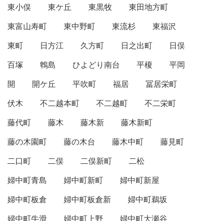
東小俣
東ケ丘
東黒牧
東田地方町
東富山寿町
東中野町
東流杉
東福沢
東町
日方江
久方町
日之出町
日俣
百塚
鵯島
ひよどり南台
平榎
平岡
開
開ケ丘
平吹町
福居
冨居栄町
伏木
不二越本町
不二越町
不二栄町
藤代町
藤木
藤木新
藤木新町
藤の木園町
藤の木台
藤木中町
藤見町
二口町
二俣
二俣新町
二松
婦中町青島
婦中町新町
婦中町新屋
婦中町板倉
婦中町板倉新
婦中町鵜坂
婦中町牛滑
婦中町上野
婦中町大瀬谷