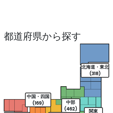
都道府県から探す
北海道・東北
(318)
中国・四国
中部
(169)
(462)
関東