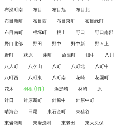
布瀬町南
布目
布目旭
布目北
布目新町
布目西
布目東町
布目緑町
布目南町
根塚町
根上
野口
野口南部
野口北部
野田
野中
野中新
野々上
野町
萩原
蓮町
旅籠町
畑中
八川
八人町
八ケ山
八町
八町北
八町中
八町西
八町東
八町南
花崎
花園町
花木
羽根 (1件)
浜黒崎
林崎
原
針日
針原新町
針原中
針原中町
晴海台
日尾
東石金町
東猪谷
東岩瀬町
東岩瀬村
東老田
東大久保