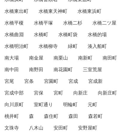
水橋東出町
水橋東天神町
水橋東浜町
水橋平榎
水橋平塚
水橋二杉
水橋二ツ屋
水橋曲淵
水橋町
水橋町袋
水橋的場
水橋明治町
水橋柳寺
緑町
湊入船町
南大場
南金屋
南栗山
南新町
南田町
南中田
南野田
南花園町
三室荒屋
宮尾
宮条
宮園町
宮成
宮成新
宮成中部
宮保
宮町
向新庄
向新庄町
向川原町
室町通り
明輪町
元町
桃井町
森
森住町
森田
森若町
文珠寺
八木山
安田町
安野屋町