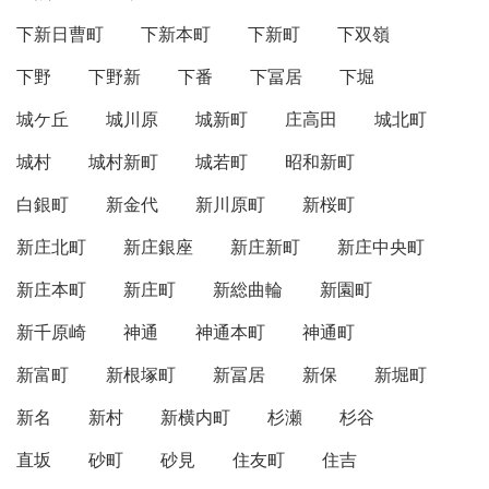
下新日曹町
下新本町
下新町
下双嶺
下野
下野新
下番
下冨居
下堀
城ケ丘
城川原
城新町
庄高田
城北町
城村
城村新町
城若町
昭和新町
白銀町
新金代
新川原町
新桜町
新庄北町
新庄銀座
新庄新町
新庄中央町
新庄本町
新庄町
新総曲輪
新園町
新千原崎
神通
神通本町
神通町
新富町
新根塚町
新冨居
新保
新堀町
新名
新村
新横内町
杉瀬
杉谷
直坂
砂町
砂見
住友町
住吉