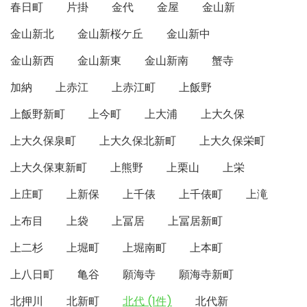
春日町
片掛
金代
金屋
金山新
金山新北
金山新桜ケ丘
金山新中
金山新西
金山新東
金山新南
蟹寺
加納
上赤江
上赤江町
上飯野
上飯野新町
上今町
上大浦
上大久保
上大久保泉町
上大久保北新町
上大久保栄町
上大久保東新町
上熊野
上栗山
上栄
上庄町
上新保
上千俵
上千俵町
上滝
上布目
上袋
上冨居
上冨居新町
上二杉
上堀町
上堀南町
上本町
上八日町
亀谷
願海寺
願海寺新町
北押川
北新町
北代 (1件)
北代新