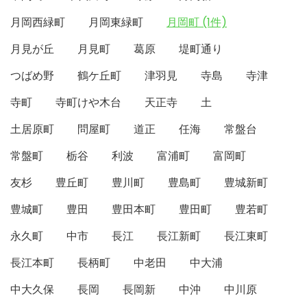
月岡西緑町
月岡東緑町
月岡町 (1件)
月見が丘
月見町
葛原
堤町通り
つばめ野
鶴ケ丘町
津羽見
寺島
寺津
寺町
寺町けや木台
天正寺
土
土居原町
問屋町
道正
任海
常盤台
常盤町
栃谷
利波
富浦町
富岡町
友杉
豊丘町
豊川町
豊島町
豊城新町
豊城町
豊田
豊田本町
豊田町
豊若町
永久町
中市
長江
長江新町
長江東町
長江本町
長柄町
中老田
中大浦
中大久保
長岡
長岡新
中沖
中川原