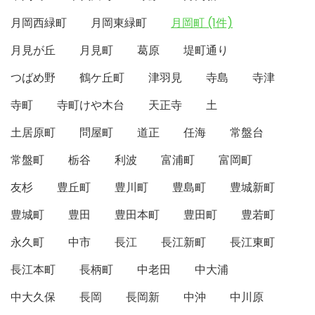
月岡西緑町
月岡東緑町
月岡町 (1件)
月見が丘
月見町
葛原
堤町通り
つばめ野
鶴ケ丘町
津羽見
寺島
寺津
寺町
寺町けや木台
天正寺
土
土居原町
問屋町
道正
任海
常盤台
常盤町
栃谷
利波
富浦町
富岡町
友杉
豊丘町
豊川町
豊島町
豊城新町
豊城町
豊田
豊田本町
豊田町
豊若町
永久町
中市
長江
長江新町
長江東町
長江本町
長柄町
中老田
中大浦
中大久保
長岡
長岡新
中沖
中川原