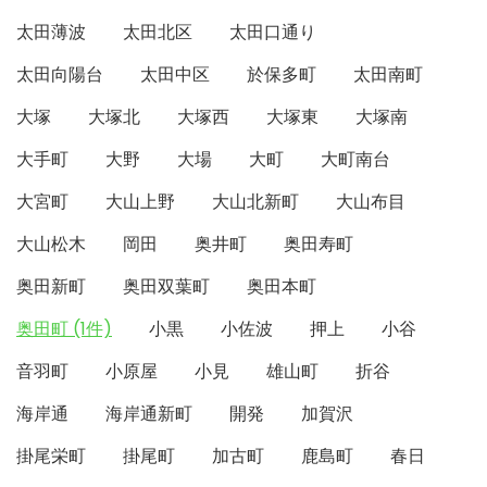
太田薄波
太田北区
太田口通り
太田向陽台
太田中区
於保多町
太田南町
大塚
大塚北
大塚西
大塚東
大塚南
大手町
大野
大場
大町
大町南台
大宮町
大山上野
大山北新町
大山布目
大山松木
岡田
奥井町
奥田寿町
奥田新町
奥田双葉町
奥田本町
奥田町 (1件)
小黒
小佐波
押上
小谷
音羽町
小原屋
小見
雄山町
折谷
海岸通
海岸通新町
開発
加賀沢
掛尾栄町
掛尾町
加古町
鹿島町
春日