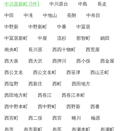
中川原新町 (1件)
中川原台
中島
長走
中田
中滝
中地山
長附
中布目
中野新
中野新町
中番
中冨居
中冨居新町
中屋
流杉
那智町
鍋田
南央町
長川原
西四十物町
西荒屋
西大泉
西大沢
西押川
西小俣
西金屋
西公文名
西公文名町
西笹津
西山王町
西塩野
西新庄
西町
西田地方
西田地方町
西長江
西長江本町
西中野本町
西中野町
西野新
西番
西宮町
西二俣
西宮
蜷川
楡原
布市
布市新町
布尻
布瀬本町
布瀬町