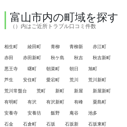
富山市内の町域を探す
（）内はご近所トラブル口コミ件数
相生町
綾田町
青柳
青柳新
赤江町
赤田
赤田新町
秋ケ島
秋吉
秋吉新町
悪王寺
曙町
朝菜町
朝日
旭町
芦生
安住町
愛宕町
荒川
荒川新町
荒川常盤台
荒町
新町
新屋
新屋新町
有明町
有沢
有沢新町
有峰
粟島町
安養寺
安養坊
飯野
庵谷
池多
石金
石倉町
石坂
石坂新
石坂東町