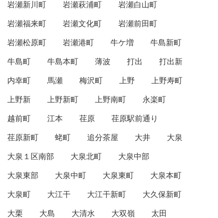
岩瀬新川町
岩瀬萩浦町
岩瀬白山町
岩瀬福来町
岩瀬文化町
岩瀬前田町
岩瀬松原町
岩瀬港町
牛ケ増
牛島新町
牛島町
牛島本町
薄波
打出
打出新
内幸町
馬瀬
梅沢町
上野
上野寿町
上野新
上野新町
上野南町
永楽町
越前町
江本
荏原
荏原駅前通り
荏原新町
蛯町
追分茶屋
大井
大泉
大泉１区南部
大泉北町
大泉中部
大泉東部
大泉中町
大泉東町
大泉本町
大泉町
大江干
大江干新町
大久保新町
大栗
大島
大清水
大双嶺
太田