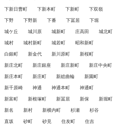
下新日曹町
下新本町
下新町
下双嶺
下野
下野新
下番
下冨居
下堀
城ケ丘
城川原
城新町
庄高田
城北町
城村
城村新町
城若町
昭和新町
白銀町
新金代
新川原町
新桜町
新庄北町
新庄銀座
新庄新町
新庄中央町
新庄本町
新庄町
新総曲輪
新園町
新千原崎
神通
神通本町
神通町
新富町
新根塚町
新冨居
新保
新堀町
新名
新村
新横内町
杉瀬
杉谷
直坂
砂町
砂見
住友町
住吉