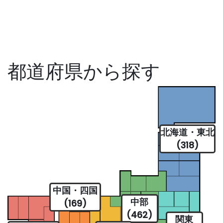
都道府県から探す
北海道・東北
(318)
中国・四国
中部
(169)
(462)
関東