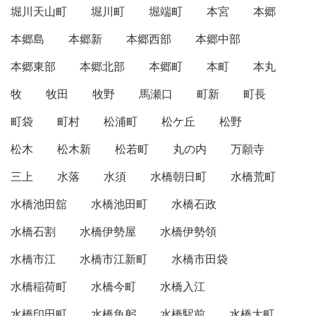
堀川天山町
堀川町
堀端町
本宮
本郷
本郷島
本郷新
本郷西部
本郷中部
本郷東部
本郷北部
本郷町
本町
本丸
牧
牧田
牧野
馬瀬口
町新
町長
町袋
町村
松浦町
松ケ丘
松野
松木
松木新
松若町
丸の内
万願寺
三上
水落
水須
水橋朝日町
水橋荒町
水橋池田舘
水橋池田町
水橋石政
水橋石割
水橋伊勢屋
水橋伊勢領
水橋市江
水橋市江新町
水橋市田袋
水橋稲荷町
水橋今町
水橋入江
水橋印田町
水橋魚躬
水橋駅前
水橋大町