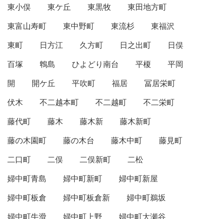
東小俣
東ケ丘
東黒牧
東田地方町
東富山寿町
東中野町
東流杉
東福沢
東町
日方江
久方町
日之出町
日俣
百塚
鵯島
ひよどり南台
平榎
平岡
開
開ケ丘
平吹町
福居
冨居栄町
伏木
不二越本町
不二越町
不二栄町
藤代町
藤木
藤木新
藤木新町
藤の木園町
藤の木台
藤木中町
藤見町
二口町
二俣
二俣新町
二松
婦中町青島
婦中町新町
婦中町新屋
婦中町板倉
婦中町板倉新
婦中町鵜坂
婦中町牛滑
婦中町上野
婦中町大瀬谷