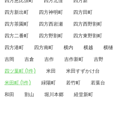
四方恵比須町
四方北窪
四方新
四方新出町
四方神明町
四方田町
四方茶園町
四方西岩瀬
四方西野割町
四方二番町
四方野割町
四方東野割町
四方港町
四方南町
横内
横越
横樋
吉岡
吉倉
吉作
吉作新町
吉野
四ツ葉町 (1件)
米田
米田すずかけ台
米田町 (1件)
緑陽町
若竹町
若葉台
和田
割山
堀川本郷
経堂新町