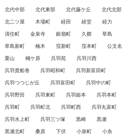
北代中部
北代東部
北代藤ケ丘
北代北部
北二ツ屋
木場町
経田
経堂
経力
清住町
金泉寺
銀嶺町
久郷
草島
草島新町
楠木
窪新町
窪本町
公文名
栗山
楜ケ原
呉羽苑
呉羽川西
呉羽貴船巻
呉羽昭和町
呉羽新富田町
呉羽つつじが丘
呉羽富田町
呉羽中の町
呉羽野田
呉羽東町
呉羽姫本
呉羽本町
呉羽町
呉羽町北
呉羽町西
呉羽丸富町
呉羽水上町
呉羽三ツ塚
黒崎
黒瀬
黒瀬北町
桑原
下伏
小泉町
小糸