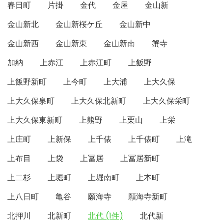
春日町
片掛
金代
金屋
金山新
金山新北
金山新桜ケ丘
金山新中
金山新西
金山新東
金山新南
蟹寺
加納
上赤江
上赤江町
上飯野
上飯野新町
上今町
上大浦
上大久保
上大久保泉町
上大久保北新町
上大久保栄町
上大久保東新町
上熊野
上栗山
上栄
上庄町
上新保
上千俵
上千俵町
上滝
上布目
上袋
上冨居
上冨居新町
上二杉
上堀町
上堀南町
上本町
上八日町
亀谷
願海寺
願海寺新町
北押川
北新町
北代 (1件)
北代新