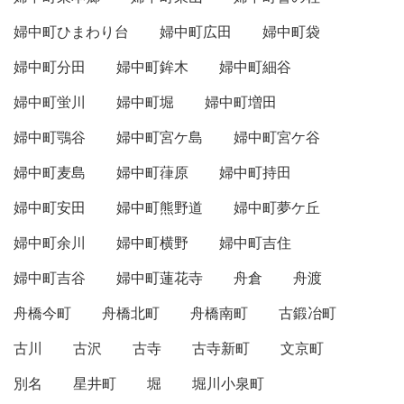
婦中町ひまわり台
婦中町広田
婦中町袋
婦中町分田
婦中町鉾木
婦中町細谷
婦中町蛍川
婦中町堀
婦中町増田
婦中町鶚谷
婦中町宮ケ島
婦中町宮ケ谷
婦中町麦島
婦中町葎原
婦中町持田
婦中町安田
婦中町熊野道
婦中町夢ケ丘
婦中町余川
婦中町横野
婦中町吉住
婦中町吉谷
婦中町蓮花寺
舟倉
舟渡
舟橋今町
舟橋北町
舟橋南町
古鍛冶町
古川
古沢
古寺
古寺新町
文京町
別名
星井町
堀
堀川小泉町