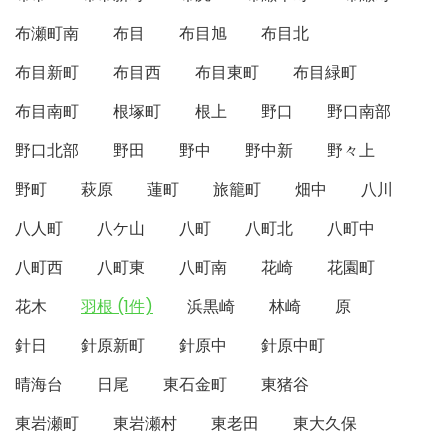
布瀬町南
布目
布目旭
布目北
布目新町
布目西
布目東町
布目緑町
布目南町
根塚町
根上
野口
野口南部
野口北部
野田
野中
野中新
野々上
野町
萩原
蓮町
旅籠町
畑中
八川
八人町
八ケ山
八町
八町北
八町中
八町西
八町東
八町南
花崎
花園町
花木
羽根 (1件)
浜黒崎
林崎
原
針日
針原新町
針原中
針原中町
晴海台
日尾
東石金町
東猪谷
東岩瀬町
東岩瀬村
東老田
東大久保