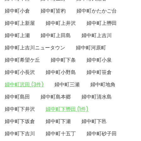
婦中町小倉
婦中町皆杓
婦中町かたかご台
婦中町上新屋
婦中町上井沢
婦中町上轡田
婦中町上瀬
婦中町上田島
婦中町上吉川
婦中町上吉川ニュータウン
婦中町河原町
婦中町希望ケ丘
婦中町下条
婦中町小泉
婦中町小長沢
婦中町小野島
婦中町笹倉
婦中町沢田 (3件)
婦中町三瀬
婦中町地角
婦中町島田
婦中町島本郷
婦中町清水島
婦中町下井沢
婦中町下轡田 (1件)
婦中町下坂倉
婦中町下瀬
婦中町下邑
婦中町下吉川
婦中町十五丁
婦中町砂子田