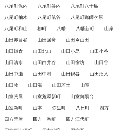
八尾町保内
八尾町谷内
八尾町八十島
八尾町柚木
八尾町鼠谷
八尾町猟師ケ原
八尾町和山
柳町
八幡
八幡新町
山岸
山田赤目谷
山田居舟
山田今山田
山田鎌倉
山田北山
山田小島
山田小谷
山田清水
山田白井谷
山田宿坊
山田谷
山田中瀬
山田中村
山田鍋谷
山田沼又
山田牧
山田湯
山田若土
山室
山室荒屋
山室荒屋新町
山室向陽台
山室新町
山本
弥生町
八日町
四方
四方荒屋
四方一番町
四方江代町