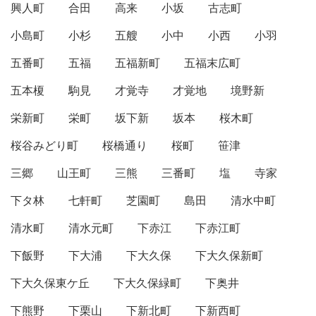
興人町
合田
高来
小坂
古志町
小島町
小杉
五艘
小中
小西
小羽
五番町
五福
五福新町
五福末広町
五本榎
駒見
才覚寺
才覚地
境野新
栄新町
栄町
坂下新
坂本
桜木町
桜谷みどり町
桜橋通り
桜町
笹津
三郷
山王町
三熊
三番町
塩
寺家
下タ林
七軒町
芝園町
島田
清水中町
清水町
清水元町
下赤江
下赤江町
下飯野
下大浦
下大久保
下大久保新町
下大久保東ケ丘
下大久保緑町
下奥井
下熊野
下栗山
下新北町
下新西町