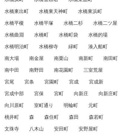
水橋東出町
水橋東天神町
水橋東浜町
水橋平榎
水橋平塚
水橋二杉
水橋二ツ屋
水橋曲淵
水橋町
水橋町袋
水橋的場
水橋明治町
水橋柳寺
緑町
湊入船町
南大場
南金屋
南栗山
南新町
南田町
南中田
南野田
南花園町
三室荒屋
宮尾
宮条
宮園町
宮成
宮成新
宮成中部
宮保
宮町
向新庄
向新庄町
向川原町
室町通り
明輪町
元町
桃井町
森
森住町
森田
森若町
文珠寺
八木山
安田町
安野屋町