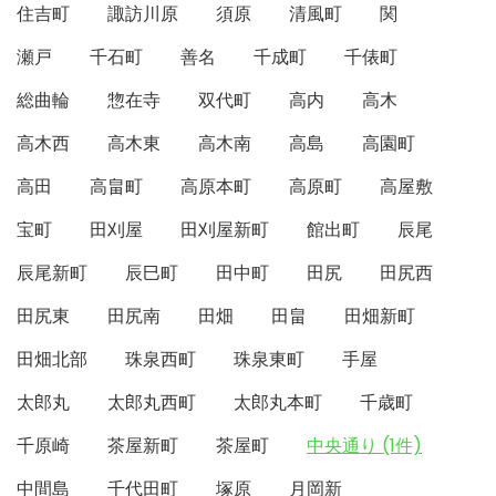
住吉町
諏訪川原
須原
清風町
関
瀬戸
千石町
善名
千成町
千俵町
総曲輪
惣在寺
双代町
高内
高木
高木西
高木東
高木南
高島
高園町
高田
高畠町
高原本町
高原町
高屋敷
宝町
田刈屋
田刈屋新町
館出町
辰尾
辰尾新町
辰巳町
田中町
田尻
田尻西
田尻東
田尻南
田畑
田畠
田畑新町
田畑北部
珠泉西町
珠泉東町
手屋
太郎丸
太郎丸西町
太郎丸本町
千歳町
千原崎
茶屋新町
茶屋町
中央通り (1件)
中間島
千代田町
塚原
月岡新