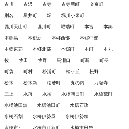
古川
古沢
古寺
古寺新町
文京町
別名
星井町
堀
堀川小泉町
堀川天山町
堀川町
堀端町
本宮
本郷
本郷島
本郷新
本郷西部
本郷中部
本郷東部
本郷北部
本郷町
本町
本丸
牧
牧田
牧野
馬瀬口
町新
町長
町袋
町村
松浦町
松ケ丘
松野
松木
松木新
松若町
丸の内
万願寺
三上
水落
水須
水橋朝日町
水橋荒町
水橋池田舘
水橋池田町
水橋石政
水橋石割
水橋伊勢屋
水橋伊勢領
水橋市江
水橋市江新町
水橋市田袋