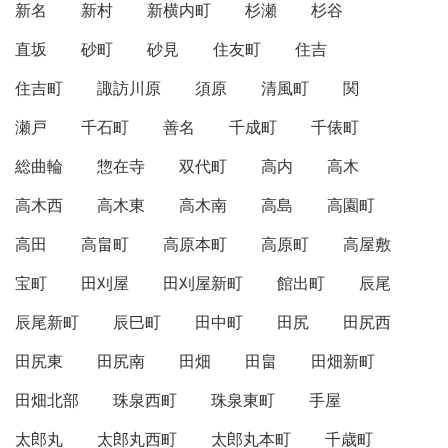
新名
新村
新横内町
杉瀬
杉谷
直坂
砂町
砂見
住友町
住吉
住吉町
諏訪川原
須原
清風町
関
瀬戸
千石町
善名
千成町
千俵町
総曲輪
惣在寺
双代町
高内
高木
高木西
高木東
高木南
高島
高園町
高田
高畠町
高原本町
高原町
高屋敷
宝町
田刈屋
田刈屋新町
館出町
辰尾
辰尾新町
辰巳町
田中町
田尻
田尻西
田尻東
田尻南
田畑
田畠
田畑新町
田畑北部
珠泉西町
珠泉東町
手屋
太郎丸
太郎丸西町
太郎丸本町
千歳町