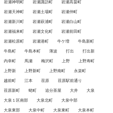
岩瀬神明町
岩瀬諏訪町
岩瀬高畠町
岩瀬天神町
岩瀬土場町
岩瀬仲町
岩瀬新川町
岩瀬萩浦町
岩瀬白山町
岩瀬福来町
岩瀬文化町
岩瀬前田町
岩瀬松原町
岩瀬港町
牛ケ増
牛島新町
牛島町
牛島本町
薄波
打出
打出新
内幸町
馬瀬
梅沢町
上野
上野寿町
上野新
上野新町
上野南町
永楽町
越前町
江本
荏原
荏原駅前通り
荏原新町
蛯町
追分茶屋
大井
大泉
大泉１区南部
大泉北町
大泉中部
大泉東部
大泉中町
大泉東町
大泉本町