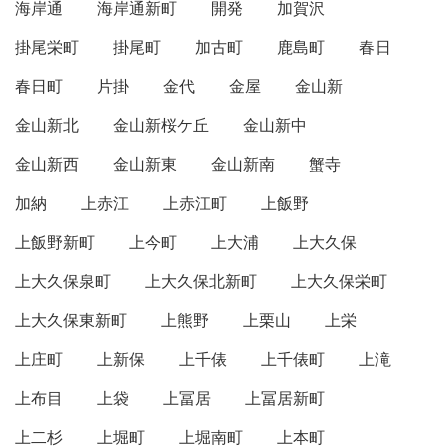
海岸通
海岸通新町
開発
加賀沢
掛尾栄町
掛尾町
加古町
鹿島町
春日
春日町
片掛
金代
金屋
金山新
金山新北
金山新桜ケ丘
金山新中
金山新西
金山新東
金山新南
蟹寺
加納
上赤江
上赤江町
上飯野
上飯野新町
上今町
上大浦
上大久保
上大久保泉町
上大久保北新町
上大久保栄町
上大久保東新町
上熊野
上栗山
上栄
上庄町
上新保
上千俵
上千俵町
上滝
上布目
上袋
上冨居
上冨居新町
上二杉
上堀町
上堀南町
上本町