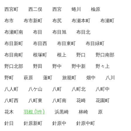
西宮町
西二俣
西宮
蜷川
楡原
布市
布市新町
布尻
布瀬本町
布瀬町
布瀬町南
布目
布目旭
布目北
布目新町
布目西
布目東町
布目緑町
布目南町
根塚町
根上
野口
野口南部
野口北部
野田
野中
野中新
野々上
野町
萩原
蓮町
旅籠町
畑中
八川
八人町
八ケ山
八町
八町北
八町中
八町西
八町東
八町南
花崎
花園町
花木
羽根 (1件)
浜黒崎
林崎
原
針日
針原新町
針原中
針原中町