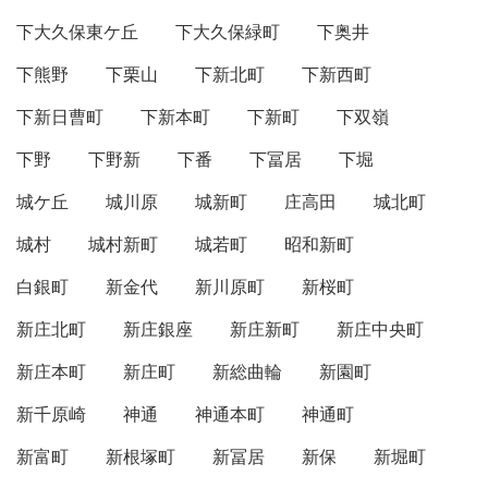
下大久保東ケ丘
下大久保緑町
下奥井
下熊野
下栗山
下新北町
下新西町
下新日曹町
下新本町
下新町
下双嶺
下野
下野新
下番
下冨居
下堀
城ケ丘
城川原
城新町
庄高田
城北町
城村
城村新町
城若町
昭和新町
白銀町
新金代
新川原町
新桜町
新庄北町
新庄銀座
新庄新町
新庄中央町
新庄本町
新庄町
新総曲輪
新園町
新千原崎
神通
神通本町
神通町
新富町
新根塚町
新冨居
新保
新堀町