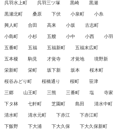
呉羽水上町
呉羽三ツ塚
黒崎
黒瀬
黒瀬北町
桑原
下伏
小泉町
小糸
興人町
合田
高来
小坂
古志町
小島町
小杉
五艘
小中
小西
小羽
五番町
五福
五福新町
五福末広町
五本榎
駒見
才覚寺
才覚地
境野新
栄新町
栄町
坂下新
坂本
桜木町
桜谷みどり町
桜橋通り
桜町
笹津
三郷
山王町
三熊
三番町
塩
寺家
下タ林
七軒町
芝園町
島田
清水中町
清水町
清水元町
下赤江
下赤江町
下飯野
下大浦
下大久保
下大久保新町