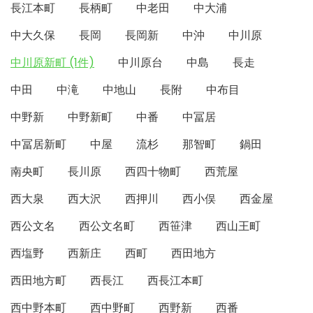
長江本町
長柄町
中老田
中大浦
中大久保
長岡
長岡新
中沖
中川原
中川原新町 (1件)
中川原台
中島
長走
中田
中滝
中地山
長附
中布目
中野新
中野新町
中番
中冨居
中冨居新町
中屋
流杉
那智町
鍋田
南央町
長川原
西四十物町
西荒屋
西大泉
西大沢
西押川
西小俣
西金屋
西公文名
西公文名町
西笹津
西山王町
西塩野
西新庄
西町
西田地方
西田地方町
西長江
西長江本町
西中野本町
西中野町
西野新
西番