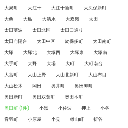
大泉町
大江干
大江干新町
大久保新町
大栗
大島
大清水
大双嶺
太田
太田薄波
太田北区
太田口通り
太田向陽台
太田中区
於保多町
太田南町
大塚
大塚北
大塚西
大塚東
大塚南
大手町
大野
大場
大町
大町南台
大宮町
大山上野
大山北新町
大山布目
大山松木
岡田
奥井町
奥田寿町
奥田新町
奥田双葉町
奥田本町
奥田町 (1件)
小黒
小佐波
押上
小谷
音羽町
小原屋
小見
雄山町
折谷