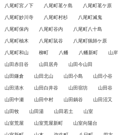
八尾町宮ノ下
八尾町茗ケ島
八尾町茗ケ原
八尾町妙川寺
八尾町村杉
八尾町滅鬼
八尾町保内
八尾町谷内
八尾町八十島
八尾町柚木
八尾町鼠谷
八尾町猟師ケ原
八尾町和山
柳町
八幡
八幡新町
山岸
山田赤目谷
山田居舟
山田今山田
山田鎌倉
山田北山
山田小島
山田小谷
山田清水
山田白井谷
山田宿坊
山田谷
山田中瀬
山田中村
山田鍋谷
山田沼又
山田牧
山田湯
山田若土
山室
山室荒屋
山室荒屋新町
山室向陽台
山室新町
山本
弥生町
八日町
四方