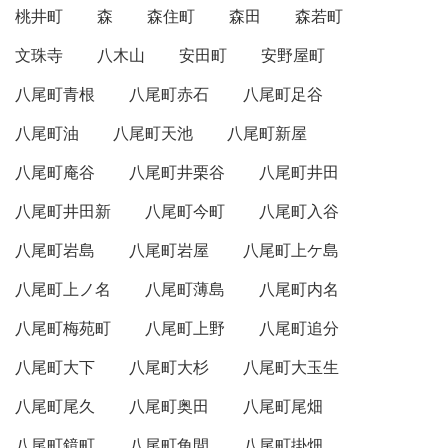
桃井町
森
森住町
森田
森若町
文珠寺
八木山
安田町
安野屋町
八尾町青根
八尾町赤石
八尾町足谷
八尾町油
八尾町天池
八尾町新屋
八尾町庵谷
八尾町井栗谷
八尾町井田
八尾町井田新
八尾町今町
八尾町入谷
八尾町岩島
八尾町岩屋
八尾町上ケ島
八尾町上ノ名
八尾町薄島
八尾町内名
八尾町梅苑町
八尾町上野
八尾町追分
八尾町大下
八尾町大杉
八尾町大玉生
八尾町尾久
八尾町奥田
八尾町尾畑
八尾町鏡町
八尾町角間
八尾町掛畑