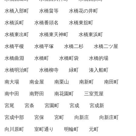
水橋入部町
水橋畠等
水橋花の井町
水橋浜町
水橋番頭名
水橋東舘町
水橋東出町
水橋東天神町
水橋東浜町
水橋平榎
水橋平塚
水橋二杉
水橋二ツ屋
水橋曲淵
水橋町
水橋町袋
水橋的場
水橋明治町
水橋柳寺
緑町
湊入船町
南大場
南金屋
南栗山
南新町
南田町
南中田
南野田
南花園町
三室荒屋
宮尾
宮条
宮園町
宮成
宮成新
宮成中部
宮保
宮町
向新庄
向新庄町
向川原町
室町通り
明輪町
元町