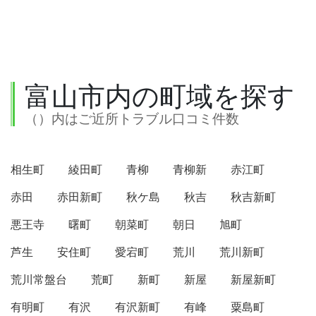
富山市内の町域を探す
（）内はご近所トラブル口コミ件数
相生町
綾田町
青柳
青柳新
赤江町
赤田
赤田新町
秋ケ島
秋吉
秋吉新町
悪王寺
曙町
朝菜町
朝日
旭町
芦生
安住町
愛宕町
荒川
荒川新町
荒川常盤台
荒町
新町
新屋
新屋新町
有明町
有沢
有沢新町
有峰
粟島町