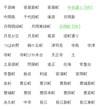
千原崎
茶屋新町
茶屋町
中央通り (1件)
中間島
千代田町
塚原
月岡新
月岡西緑町
月岡東緑町
月岡町 (1件)
月見が丘
月見町
葛原
堤町通り
つばめ野
鶴ケ丘町
津羽見
寺島
寺津
寺町
寺町けや木台
天正寺
土
土居原町
問屋町
道正
任海
常盤台
常盤町
栃谷
利波
富浦町
富岡町
友杉
豊丘町
豊川町
豊島町
豊城新町
豊城町
豊田
豊田本町
豊田町
豊若町
永久町
中市
長江
長江新町
長江東町