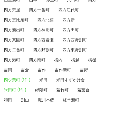
四方荒屋
四方一番町
四方江代町
四方恵比須町
四方北窪
四方新
四方新出町
四方神明町
四方田町
四方茶園町
四方西岩瀬
四方西野割町
四方二番町
四方野割町
四方東野割町
四方港町
四方南町
横内
横越
横樋
吉岡
吉倉
吉作
吉作新町
吉野
四ツ葉町 (1件)
米田
米田すずかけ台
米田町 (1件)
緑陽町
若竹町
若葉台
和田
割山
堀川本郷
経堂新町