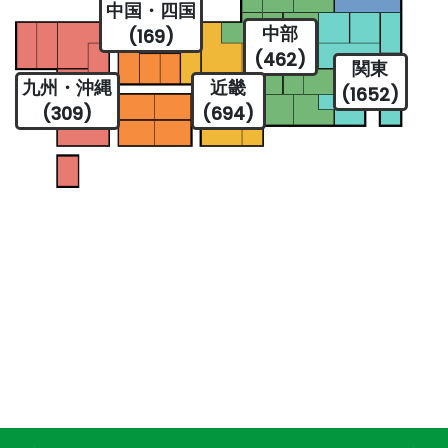
中国・四国
中部
(169)
(462)
関東
九州・沖縄
近畿
(1652)
(309)
(694)