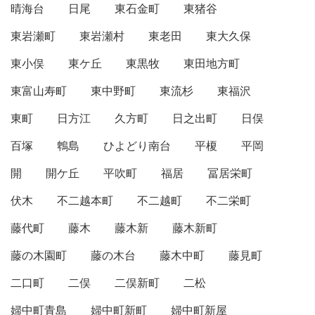
晴海台
日尾
東石金町
東猪谷
東岩瀬町
東岩瀬村
東老田
東大久保
東小俣
東ケ丘
東黒牧
東田地方町
東富山寿町
東中野町
東流杉
東福沢
東町
日方江
久方町
日之出町
日俣
百塚
鵯島
ひよどり南台
平榎
平岡
開
開ケ丘
平吹町
福居
冨居栄町
伏木
不二越本町
不二越町
不二栄町
藤代町
藤木
藤木新
藤木新町
藤の木園町
藤の木台
藤木中町
藤見町
二口町
二俣
二俣新町
二松
婦中町青島
婦中町新町
婦中町新屋