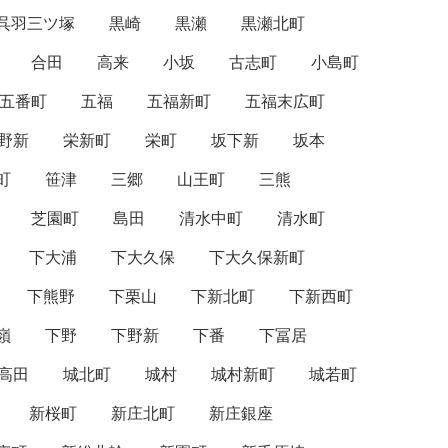
呉羽三ツ塚
黒崎
黒瀬
黒瀬北町
合田
高来
小坂
古志町
小島町
五番町
五福
五福新町
五福末広町
野新
栄新町
栄町
坂下新
坂本
町
笹津
三郷
山王町
三熊
芝園町
島田
清水中町
清水町
下大浦
下大久保
下大久保新町
下熊野
下栗山
下新北町
下新西町
嶺
下野
下野新
下番
下冨居
高田
城北町
城村
城村新町
城若町
新桜町
新庄北町
新庄銀座