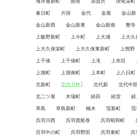
海岸通新町
開発
加賀沢
掛尾栄町
春日町
片掛
金代
金屋
金山新
金山新西
金山新東
金山新南
蟹寺
上飯野新町
上今町
上大浦
上大久
上大久保栄町
上大久保東新町
上熊野
上千俵
上千俵町
上滝
上布目
上堀町
上堀南町
上本町
上八日町
北新町
北代 (1件)
北代新
北代中
北二ツ屋
木場町
経田
経堂
経
草島
草島新町
楠木
窪新町
窪
呉羽川西
呉羽貴船巻
呉羽昭和町
呉羽中の町
呉羽野田
呉羽東町
呉