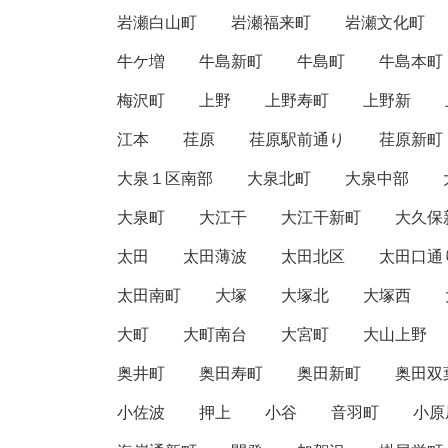
岩瀬白山町
岩瀬福来町
岩瀬文化町
牛ケ増
牛島新町
牛島町
牛島本町
梅沢町
上野
上野寿町
上野新
江本
荏原
荏原駅前通り
荏原新町
大泉１区南部
大泉北町
大泉中部
大泉町
大江干
大江干新町
大久保
太田
太田薄波
太田北区
太田口通
太田南町
大塚
大塚北
大塚西
大町
大町南台
大宮町
大山上野
奥井町
奥田寿町
奥田新町
奥田双
小佐波
押上
小谷
音羽町
小原