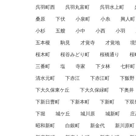
呉羽町西
呉羽丸富町
呉羽水上町
桑原
下伏
小泉町
小糸
興人町
小杉
五艘
小中
小西
小羽
五本榎
駒見
才覚寺
才覚地
境
桜木町
桜谷みどり町
桜橋通り
桜
三番町
塩
寺家
下タ林
七軒町
清水元町
下赤江
下赤江町
下飯野
下大久保東ケ丘
下大久保緑町
下奥井
下新日曹町
下新本町
下新町
下双
下堀
城ケ丘
城川原
城新町
庄
昭和新町
白銀町
新金代
新川原町