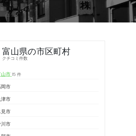
富山県の市区町村
クチコミ件数
富山市
15 件
高岡市
魚津市
氷見市
滑川市