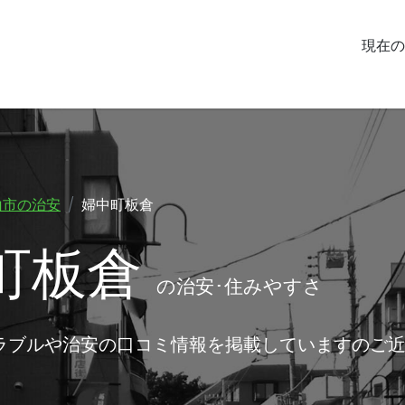
現在の
山市の治安
婦中町板倉
町板倉
の治安･住みやすさ
ラブルや治安の口コミ情報を掲載していますのご