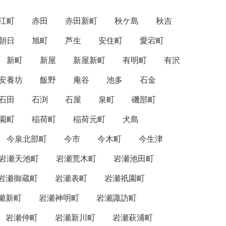
江町
赤田
赤田新町
秋ケ島
秋吉
朝日
旭町
芦生
安住町
愛宕町
新町
新屋
新屋新町
有明町
有沢
安養坊
飯野
庵谷
池多
石金
石田
石渕
石屋
泉町
磯部町
園町
稲荷町
稲荷元町
犬島
今泉北部町
今市
今木町
今生津
岩瀬天池町
岩瀬荒木町
岩瀬池田町
岩瀬御蔵町
岩瀬表町
岩瀬祇園町
瀬新町
岩瀬神明町
岩瀬諏訪町
岩瀬仲町
岩瀬新川町
岩瀬萩浦町