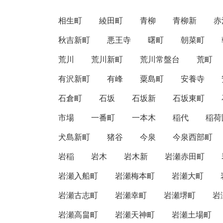
相生町
綾田町
青柳
青柳新
赤
秋吉新町
悪王寺
曙町
朝菜町
荒川
荒川新町
荒川常盤台
荒町
有沢新町
有峰
粟島町
安養寺
石倉町
石坂
石坂新
石坂東町
市場
一番町
一本木
稲代
稲荷
犬島新町
猪谷
今泉
今泉西部町
岩稲
岩木
岩木新
岩瀬赤田町
岩瀬入船町
岩瀬梅本町
岩瀬大町
岩瀬古志町
岩瀬幸町
岩瀬堺町
岩
岩瀬高畠町
岩瀬天神町
岩瀬土場町