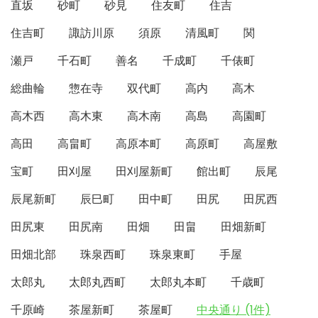
直坂
砂町
砂見
住友町
住吉
住吉町
諏訪川原
須原
清風町
関
瀬戸
千石町
善名
千成町
千俵町
総曲輪
惣在寺
双代町
高内
高木
高木西
高木東
高木南
高島
高園町
高田
高畠町
高原本町
高原町
高屋敷
宝町
田刈屋
田刈屋新町
館出町
辰尾
辰尾新町
辰巳町
田中町
田尻
田尻西
田尻東
田尻南
田畑
田畠
田畑新町
田畑北部
珠泉西町
珠泉東町
手屋
太郎丸
太郎丸西町
太郎丸本町
千歳町
千原崎
茶屋新町
茶屋町
中央通り (1件)