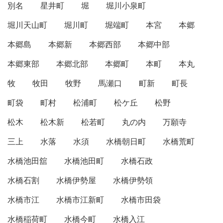
別名
星井町
堀
堀川小泉町
堀川天山町
堀川町
堀端町
本宮
本郷
本郷島
本郷新
本郷西部
本郷中部
本郷東部
本郷北部
本郷町
本町
本丸
牧
牧田
牧野
馬瀬口
町新
町長
町袋
町村
松浦町
松ケ丘
松野
松木
松木新
松若町
丸の内
万願寺
三上
水落
水須
水橋朝日町
水橋荒町
水橋池田舘
水橋池田町
水橋石政
水橋石割
水橋伊勢屋
水橋伊勢領
水橋市江
水橋市江新町
水橋市田袋
水橋稲荷町
水橋今町
水橋入江