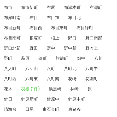
布市
布市新町
布尻
布瀬本町
布瀬町
布瀬町南
布目
布目旭
布目北
布目新町
布目西
布目東町
布目緑町
布目南町
根塚町
根上
野口
野口南部
野口北部
野田
野中
野中新
野々上
野町
萩原
蓮町
旅籠町
畑中
八川
八人町
八ケ山
八町
八町北
八町中
八町西
八町東
八町南
花崎
花園町
花木
羽根 (1件)
浜黒崎
林崎
原
針日
針原新町
針原中
針原中町
晴海台
日尾
東石金町
東猪谷