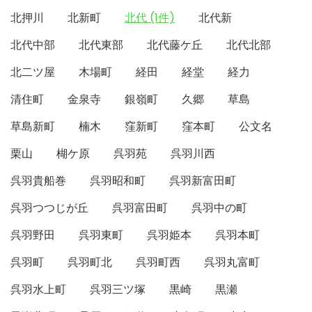
北押川
北新町
北代 (1件)
北代新
北代中部
北代東部
北代藤ケ丘
北代北部
北二ツ屋
木場町
経田
経堂
経力
清住町
金泉寺
銀嶺町
久郷
草島
草島新町
楠木
窪新町
窪本町
公文名
栗山
楜ケ原
呉羽苑
呉羽川西
呉羽貴船巻
呉羽昭和町
呉羽新富田町
呉羽つつじが丘
呉羽富田町
呉羽中の町
呉羽野田
呉羽東町
呉羽姫本
呉羽本町
呉羽町
呉羽町北
呉羽町西
呉羽丸富町
呉羽水上町
呉羽三ツ塚
黒崎
黒瀬