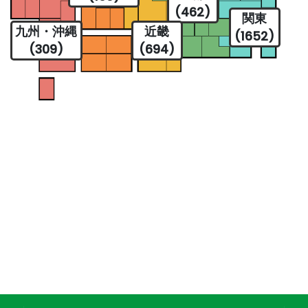
(462)
関東
九州・沖縄
近畿
(1652)
(309)
(694)