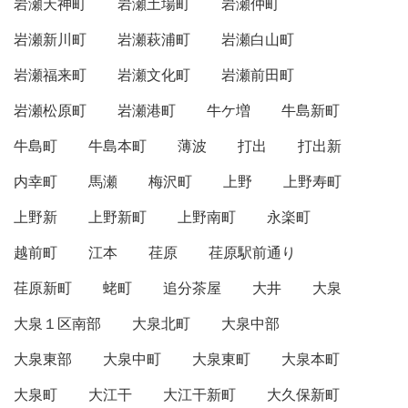
岩瀬天神町
岩瀬土場町
岩瀬仲町
岩瀬新川町
岩瀬萩浦町
岩瀬白山町
岩瀬福来町
岩瀬文化町
岩瀬前田町
岩瀬松原町
岩瀬港町
牛ケ増
牛島新町
牛島町
牛島本町
薄波
打出
打出新
内幸町
馬瀬
梅沢町
上野
上野寿町
上野新
上野新町
上野南町
永楽町
越前町
江本
荏原
荏原駅前通り
荏原新町
蛯町
追分茶屋
大井
大泉
大泉１区南部
大泉北町
大泉中部
大泉東部
大泉中町
大泉東町
大泉本町
大泉町
大江干
大江干新町
大久保新町