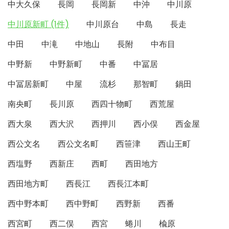
中大久保
長岡
長岡新
中沖
中川原
中川原新町 (1件)
中川原台
中島
長走
中田
中滝
中地山
長附
中布目
中野新
中野新町
中番
中冨居
中冨居新町
中屋
流杉
那智町
鍋田
南央町
長川原
西四十物町
西荒屋
西大泉
西大沢
西押川
西小俣
西金屋
西公文名
西公文名町
西笹津
西山王町
西塩野
西新庄
西町
西田地方
西田地方町
西長江
西長江本町
西中野本町
西中野町
西野新
西番
西宮町
西二俣
西宮
蜷川
楡原