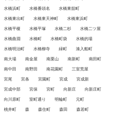
水橋浜町
水橋番頭名
水橋東舘町
水橋東出町
水橋東天神町
水橋東浜町
水橋平榎
水橋平塚
水橋二杉
水橋二ツ屋
水橋曲淵
水橋町
水橋町袋
水橋的場
水橋明治町
水橋柳寺
緑町
湊入船町
南大場
南金屋
南栗山
南新町
南田町
南中田
南野田
南花園町
三室荒屋
宮尾
宮条
宮園町
宮成
宮成新
宮成中部
宮保
宮町
向新庄
向新庄町
向川原町
室町通り
明輪町
元町
桃井町
森
森住町
森田
森若町