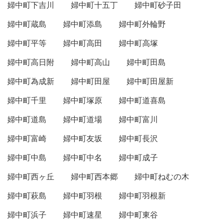
婦中町下吉川
婦中町十五丁
婦中町砂子田
婦中町蔵島
婦中町添島
婦中町外輪野
婦中町平等
婦中町高田
婦中町高塚
婦中町高日附
婦中町高山
婦中町田島
婦中町為成新
婦中町田屋
婦中町田屋新
婦中町千里
婦中町塚原
婦中町道喜島
婦中町道島
婦中町道場
婦中町富川
婦中町富崎
婦中町友坂
婦中町長沢
婦中町中島
婦中町中名
婦中町成子
婦中町西ヶ丘
婦中町西本郷
婦中町ねむの木
婦中町萩島
婦中町羽根
婦中町羽根新
婦中町浜子
婦中町速星
婦中町東谷