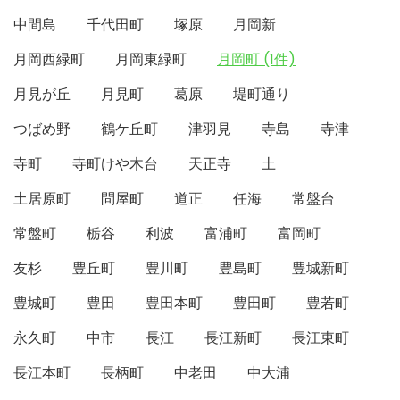
中間島
千代田町
塚原
月岡新
月岡西緑町
月岡東緑町
月岡町 (1件)
月見が丘
月見町
葛原
堤町通り
つばめ野
鶴ケ丘町
津羽見
寺島
寺津
寺町
寺町けや木台
天正寺
土
土居原町
問屋町
道正
任海
常盤台
常盤町
栃谷
利波
富浦町
富岡町
友杉
豊丘町
豊川町
豊島町
豊城新町
豊城町
豊田
豊田本町
豊田町
豊若町
永久町
中市
長江
長江新町
長江東町
長江本町
長柄町
中老田
中大浦