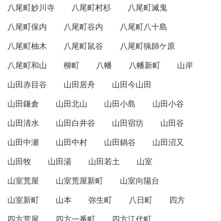
八尾町妙川寺
八尾町村杉
八尾町滅鬼
八尾町保内
八尾町谷内
八尾町八十島
八尾町柚木
八尾町鼠谷
八尾町猟師ケ原
八尾町和山
柳町
八幡
八幡新町
山岸
山田赤目谷
山田居舟
山田今山田
山田鎌倉
山田北山
山田小島
山田小谷
山田清水
山田白井谷
山田宿坊
山田谷
山田中瀬
山田中村
山田鍋谷
山田沼又
山田牧
山田湯
山田若土
山室
山室荒屋
山室荒屋新町
山室向陽台
山室新町
山本
弥生町
八日町
四方
四方荒屋
四方一番町
四方江代町