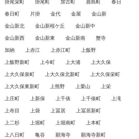
掛尾栄町
掛尾町
加古町
鹿島町
春日
春日町
片掛
金代
金屋
金山新
金山新北
金山新桜ケ丘
金山新中
金山新西
金山新東
金山新南
蟹寺
加納
上赤江
上赤江町
上飯野
上飯野新町
上今町
上大浦
上大久保
上大久保泉町
上大久保北新町
上大久保栄町
上大久保東新町
上熊野
上栗山
上栄
上庄町
上新保
上千俵
上千俵町
上滝
上布目
上袋
上冨居
上冨居新町
上二杉
上堀町
上堀南町
上本町
上八日町
亀谷
願海寺
願海寺新町