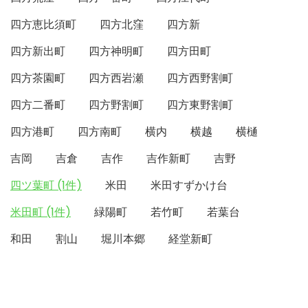
四方恵比須町
四方北窪
四方新
四方新出町
四方神明町
四方田町
四方茶園町
四方西岩瀬
四方西野割町
四方二番町
四方野割町
四方東野割町
四方港町
四方南町
横内
横越
横樋
吉岡
吉倉
吉作
吉作新町
吉野
四ツ葉町 (1件)
米田
米田すずかけ台
米田町 (1件)
緑陽町
若竹町
若葉台
和田
割山
堀川本郷
経堂新町