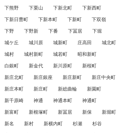
下熊野
下栗山
下新北町
下新西町
下新日曹町
下新本町
下新町
下双嶺
下野
下野新
下番
下冨居
下堀
城ケ丘
城川原
城新町
庄高田
城北町
城村
城村新町
城若町
昭和新町
白銀町
新金代
新川原町
新桜町
新庄北町
新庄銀座
新庄新町
新庄中央町
新庄本町
新庄町
新総曲輪
新園町
新千原崎
神通
神通本町
神通町
新富町
新根塚町
新冨居
新保
新堀町
新名
新村
新横内町
杉瀬
杉谷