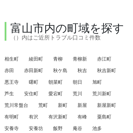
富山市内の町域を探す
（）内はご近所トラブル口コミ件数
相生町
綾田町
青柳
青柳新
赤江町
赤田
赤田新町
秋ケ島
秋吉
秋吉新町
悪王寺
曙町
朝菜町
朝日
旭町
芦生
安住町
愛宕町
荒川
荒川新町
荒川常盤台
荒町
新町
新屋
新屋新町
有明町
有沢
有沢新町
有峰
粟島町
安養寺
安養坊
飯野
庵谷
池多