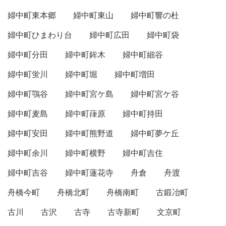
婦中町東本郷
婦中町東山
婦中町響の杜
婦中町ひまわり台
婦中町広田
婦中町袋
婦中町分田
婦中町鉾木
婦中町細谷
婦中町蛍川
婦中町堀
婦中町増田
婦中町鶚谷
婦中町宮ケ島
婦中町宮ケ谷
婦中町麦島
婦中町葎原
婦中町持田
婦中町安田
婦中町熊野道
婦中町夢ケ丘
婦中町余川
婦中町横野
婦中町吉住
婦中町吉谷
婦中町蓮花寺
舟倉
舟渡
舟橋今町
舟橋北町
舟橋南町
古鍛冶町
古川
古沢
古寺
古寺新町
文京町