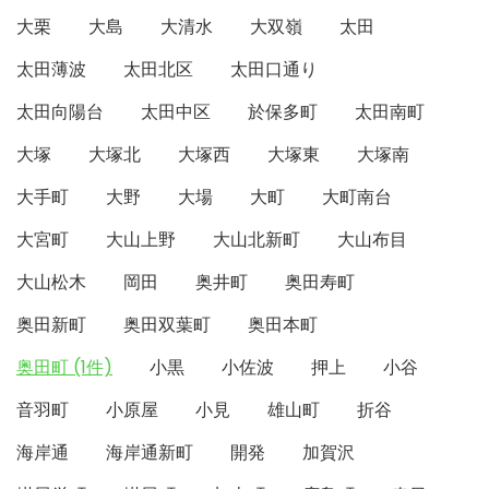
大栗
大島
大清水
大双嶺
太田
太田薄波
太田北区
太田口通り
太田向陽台
太田中区
於保多町
太田南町
大塚
大塚北
大塚西
大塚東
大塚南
大手町
大野
大場
大町
大町南台
大宮町
大山上野
大山北新町
大山布目
大山松木
岡田
奥井町
奥田寿町
奥田新町
奥田双葉町
奥田本町
奥田町 (1件)
小黒
小佐波
押上
小谷
音羽町
小原屋
小見
雄山町
折谷
海岸通
海岸通新町
開発
加賀沢