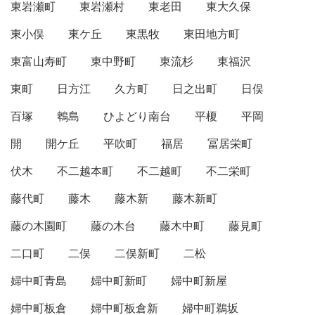
東岩瀬町
東岩瀬村
東老田
東大久保
東小俣
東ケ丘
東黒牧
東田地方町
東富山寿町
東中野町
東流杉
東福沢
東町
日方江
久方町
日之出町
日俣
百塚
鵯島
ひよどり南台
平榎
平岡
開
開ケ丘
平吹町
福居
冨居栄町
伏木
不二越本町
不二越町
不二栄町
藤代町
藤木
藤木新
藤木新町
藤の木園町
藤の木台
藤木中町
藤見町
二口町
二俣
二俣新町
二松
婦中町青島
婦中町新町
婦中町新屋
婦中町板倉
婦中町板倉新
婦中町鵜坂