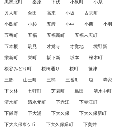
黒瀬北町
桑原
下伏
小泉町
小糸
興人町
合田
高来
小坂
古志町
小島町
小杉
五艘
小中
小西
小羽
五番町
五福
五福新町
五福末広町
五本榎
駒見
才覚寺
才覚地
境野新
栄新町
栄町
坂下新
坂本
桜木町
桜谷みどり町
桜橋通り
桜町
笹津
三郷
山王町
三熊
三番町
塩
寺家
下タ林
七軒町
芝園町
島田
清水中町
清水町
清水元町
下赤江
下赤江町
下飯野
下大浦
下大久保
下大久保新町
下大久保東ケ丘
下大久保緑町
下奥井