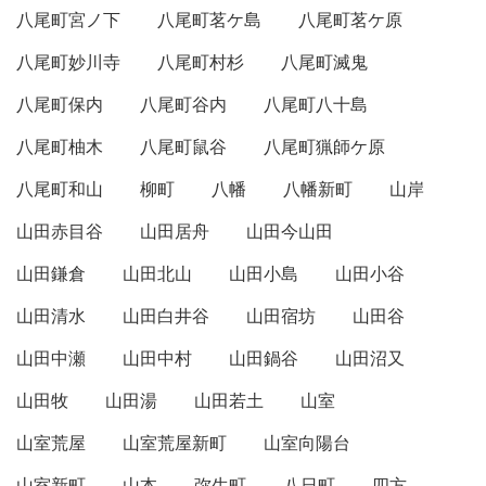
八尾町宮ノ下
八尾町茗ケ島
八尾町茗ケ原
八尾町妙川寺
八尾町村杉
八尾町滅鬼
八尾町保内
八尾町谷内
八尾町八十島
八尾町柚木
八尾町鼠谷
八尾町猟師ケ原
八尾町和山
柳町
八幡
八幡新町
山岸
山田赤目谷
山田居舟
山田今山田
山田鎌倉
山田北山
山田小島
山田小谷
山田清水
山田白井谷
山田宿坊
山田谷
山田中瀬
山田中村
山田鍋谷
山田沼又
山田牧
山田湯
山田若土
山室
山室荒屋
山室荒屋新町
山室向陽台
山室新町
山本
弥生町
八日町
四方