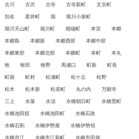
古川
古沢
古寺
古寺新町
文京町
別名
星井町
堀
堀川小泉町
堀川天山町
堀川町
堀端町
本宮
本郷
本郷島
本郷新
本郷西部
本郷中部
本郷東部
本郷北部
本郷町
本町
本丸
牧
牧田
牧野
馬瀬口
町新
町長
町袋
町村
松浦町
松ケ丘
松野
松木
松木新
松若町
丸の内
万願寺
三上
水落
水須
水橋朝日町
水橋荒町
水橋池田舘
水橋池田町
水橋石政
水橋石割
水橋伊勢屋
水橋伊勢領
水橋市江
水橋市江新町
水橋市田袋