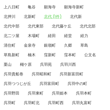
上八日町
亀谷
願海寺
願海寺新町
北押川
北新町
北代 (1件)
北代新
北代中部
北代東部
北代藤ケ丘
北代北部
北二ツ屋
木場町
経田
経堂
経力
清住町
金泉寺
銀嶺町
久郷
草島
草島新町
楠木
窪新町
窪本町
公文名
栗山
楜ケ原
呉羽苑
呉羽川西
呉羽貴船巻
呉羽昭和町
呉羽新富田町
呉羽つつじが丘
呉羽富田町
呉羽中の町
呉羽野田
呉羽東町
呉羽姫本
呉羽本町
呉羽町
呉羽町北
呉羽町西
呉羽丸富町