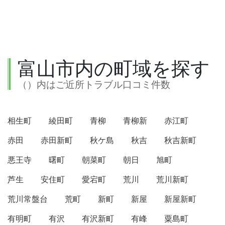
富山市内の町域を探す
（）内はご近所トラブル口コミ件数
相生町
綾田町
青柳
青柳新
赤江町
赤田
赤田新町
秋ケ島
秋吉
秋吉新町
悪王寺
曙町
朝菜町
朝日
旭町
芦生
安住町
愛宕町
荒川
荒川新町
荒川常盤台
荒町
新町
新屋
新屋新町
有明町
有沢
有沢新町
有峰
粟島町