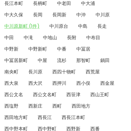
長江本町
長柄町
中老田
中大浦
中大久保
長岡
長岡新
中沖
中川原
中川原新町 (1件)
中川原台
中島
長走
中田
中滝
中地山
長附
中布目
中野新
中野新町
中番
中冨居
中冨居新町
中屋
流杉
那智町
鍋田
南央町
長川原
西四十物町
西荒屋
西大泉
西大沢
西押川
西小俣
西金屋
西公文名
西公文名町
西笹津
西山王町
西塩野
西新庄
西町
西田地方
西田地方町
西長江
西長江本町
西中野本町
西中野町
西野新
西番