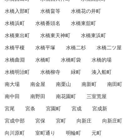
水橋入部町
水橋畠等
水橋花の井町
水橋浜町
水橋番頭名
水橋東舘町
水橋東出町
水橋東天神町
水橋東浜町
水橋平榎
水橋平塚
水橋二杉
水橋二ツ屋
水橋曲淵
水橋町
水橋町袋
水橋的場
水橋明治町
水橋柳寺
緑町
湊入船町
南大場
南金屋
南栗山
南新町
南田町
南中田
南野田
南花園町
三室荒屋
宮尾
宮条
宮園町
宮成
宮成新
宮成中部
宮保
宮町
向新庄
向新庄町
向川原町
室町通り
明輪町
元町