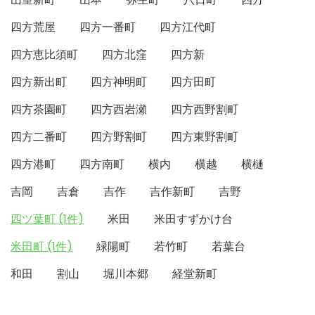
四方荒屋
四方一番町
四方江代町
四方恵比須町
四方北窪
四方新
四方新出町
四方神明町
四方田町
四方茶園町
四方西岩瀬
四方西野割町
四方二番町
四方野割町
四方東野割町
四方港町
四方南町
横内
横越
横樋
吉岡
吉倉
吉作
吉作新町
吉野
四ツ葉町 (1件)
米田
米田すずかけ台
米田町 (1件)
緑陽町
若竹町
若葉台
和田
割山
堀川本郷
経堂新町