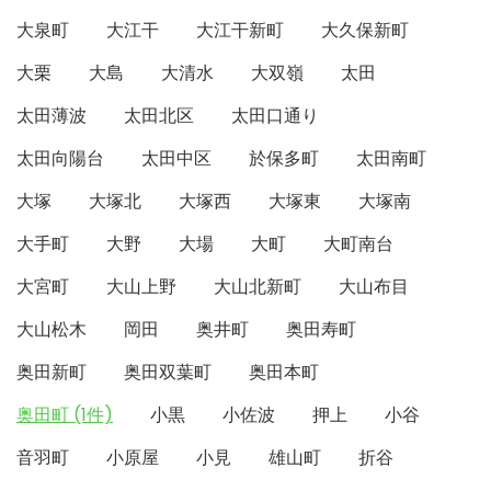
大泉町
大江干
大江干新町
大久保新町
大栗
大島
大清水
大双嶺
太田
太田薄波
太田北区
太田口通り
太田向陽台
太田中区
於保多町
太田南町
大塚
大塚北
大塚西
大塚東
大塚南
大手町
大野
大場
大町
大町南台
大宮町
大山上野
大山北新町
大山布目
大山松木
岡田
奥井町
奥田寿町
奥田新町
奥田双葉町
奥田本町
奥田町 (1件)
小黒
小佐波
押上
小谷
音羽町
小原屋
小見
雄山町
折谷