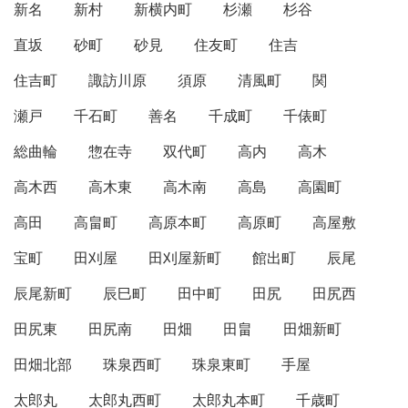
新名
新村
新横内町
杉瀬
杉谷
直坂
砂町
砂見
住友町
住吉
住吉町
諏訪川原
須原
清風町
関
瀬戸
千石町
善名
千成町
千俵町
総曲輪
惣在寺
双代町
高内
高木
高木西
高木東
高木南
高島
高園町
高田
高畠町
高原本町
高原町
高屋敷
宝町
田刈屋
田刈屋新町
館出町
辰尾
辰尾新町
辰巳町
田中町
田尻
田尻西
田尻東
田尻南
田畑
田畠
田畑新町
田畑北部
珠泉西町
珠泉東町
手屋
太郎丸
太郎丸西町
太郎丸本町
千歳町