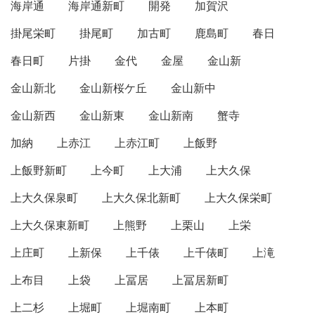
海岸通
海岸通新町
開発
加賀沢
掛尾栄町
掛尾町
加古町
鹿島町
春日
春日町
片掛
金代
金屋
金山新
金山新北
金山新桜ケ丘
金山新中
金山新西
金山新東
金山新南
蟹寺
加納
上赤江
上赤江町
上飯野
上飯野新町
上今町
上大浦
上大久保
上大久保泉町
上大久保北新町
上大久保栄町
上大久保東新町
上熊野
上栗山
上栄
上庄町
上新保
上千俵
上千俵町
上滝
上布目
上袋
上冨居
上冨居新町
上二杉
上堀町
上堀南町
上本町