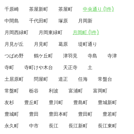
千原崎
茶屋新町
茶屋町
中央通り (1件)
中間島
千代田町
塚原
月岡新
月岡西緑町
月岡東緑町
月岡町 (1件)
月見が丘
月見町
葛原
堤町通り
つばめ野
鶴ケ丘町
津羽見
寺島
寺津
寺町
寺町けや木台
天正寺
土
土居原町
問屋町
道正
任海
常盤台
常盤町
栃谷
利波
富浦町
富岡町
友杉
豊丘町
豊川町
豊島町
豊城新町
豊城町
豊田
豊田本町
豊田町
豊若町
永久町
中市
長江
長江新町
長江東町