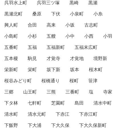
呉羽水上町
呉羽三ツ塚
黒崎
黒瀬
黒瀬北町
桑原
下伏
小泉町
小糸
興人町
合田
高来
小坂
古志町
小島町
小杉
五艘
小中
小西
小羽
五番町
五福
五福新町
五福末広町
五本榎
駒見
才覚寺
才覚地
境野新
栄新町
栄町
坂下新
坂本
桜木町
桜谷みどり町
桜橋通り
桜町
笹津
三郷
山王町
三熊
三番町
塩
寺家
下タ林
七軒町
芝園町
島田
清水中町
清水町
清水元町
下赤江
下赤江町
下飯野
下大浦
下大久保
下大久保新町