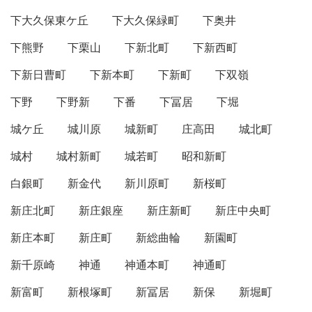
下大久保東ケ丘
下大久保緑町
下奥井
下熊野
下栗山
下新北町
下新西町
下新日曹町
下新本町
下新町
下双嶺
下野
下野新
下番
下冨居
下堀
城ケ丘
城川原
城新町
庄高田
城北町
城村
城村新町
城若町
昭和新町
白銀町
新金代
新川原町
新桜町
新庄北町
新庄銀座
新庄新町
新庄中央町
新庄本町
新庄町
新総曲輪
新園町
新千原崎
神通
神通本町
神通町
新富町
新根塚町
新冨居
新保
新堀町