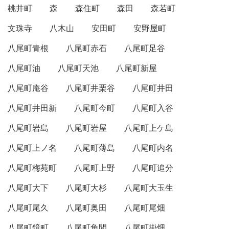
桃井町
森
森住町
森田
森若町
文珠寺
八木山
安田町
安野屋町
八尾町青根
八尾町赤石
八尾町足谷
八尾町油
八尾町天池
八尾町新屋
八尾町庵谷
八尾町井栗谷
八尾町井田
八尾町井田新
八尾町今町
八尾町入谷
八尾町岩島
八尾町岩屋
八尾町上ケ島
八尾町上ノ名
八尾町薄島
八尾町内名
八尾町梅苑町
八尾町上野
八尾町追分
八尾町大下
八尾町大杉
八尾町大玉生
八尾町尾久
八尾町奥田
八尾町尾畑
八尾町鏡町
八尾町角間
八尾町掛畑