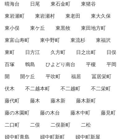
晴海台
日尾
東石金町
東猪谷
東岩瀬町
東岩瀬村
東老田
東大久保
東小俣
東ケ丘
東黒牧
東田地方町
東富山寿町
東中野町
東流杉
東福沢
東町
日方江
久方町
日之出町
日俣
百塚
鵯島
ひよどり南台
平榎
平岡
開
開ケ丘
平吹町
福居
冨居栄町
伏木
不二越本町
不二越町
不二栄町
藤代町
藤木
藤木新
藤木新町
藤の木園町
藤の木台
藤木中町
藤見町
二口町
二俣
二俣新町
二松
婦中町青島
婦中町新町
婦中町新屋