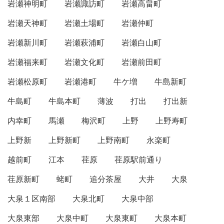
岩瀬神明町
岩瀬諏訪町
岩瀬高畠町
岩瀬天神町
岩瀬土場町
岩瀬仲町
岩瀬新川町
岩瀬萩浦町
岩瀬白山町
岩瀬福来町
岩瀬文化町
岩瀬前田町
岩瀬松原町
岩瀬港町
牛ケ増
牛島新町
牛島町
牛島本町
薄波
打出
打出新
内幸町
馬瀬
梅沢町
上野
上野寿町
上野新
上野新町
上野南町
永楽町
越前町
江本
荏原
荏原駅前通り
荏原新町
蛯町
追分茶屋
大井
大泉
大泉１区南部
大泉北町
大泉中部
大泉東部
大泉中町
大泉東町
大泉本町