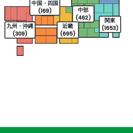
中国・四国
中部
(169)
(462)
関東
九州・沖縄
近畿
(1653)
(309)
(695)