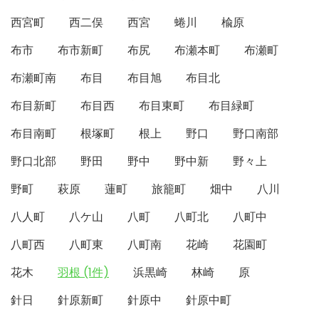
西宮町
西二俣
西宮
蜷川
楡原
布市
布市新町
布尻
布瀬本町
布瀬町
布瀬町南
布目
布目旭
布目北
布目新町
布目西
布目東町
布目緑町
布目南町
根塚町
根上
野口
野口南部
野口北部
野田
野中
野中新
野々上
野町
萩原
蓮町
旅籠町
畑中
八川
八人町
八ケ山
八町
八町北
八町中
八町西
八町東
八町南
花崎
花園町
花木
羽根 (1件)
浜黒崎
林崎
原
針日
針原新町
針原中
針原中町