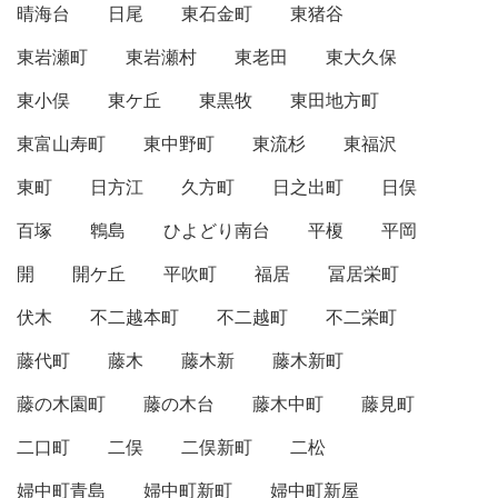
晴海台
日尾
東石金町
東猪谷
東岩瀬町
東岩瀬村
東老田
東大久保
東小俣
東ケ丘
東黒牧
東田地方町
東富山寿町
東中野町
東流杉
東福沢
東町
日方江
久方町
日之出町
日俣
百塚
鵯島
ひよどり南台
平榎
平岡
開
開ケ丘
平吹町
福居
冨居栄町
伏木
不二越本町
不二越町
不二栄町
藤代町
藤木
藤木新
藤木新町
藤の木園町
藤の木台
藤木中町
藤見町
二口町
二俣
二俣新町
二松
婦中町青島
婦中町新町
婦中町新屋