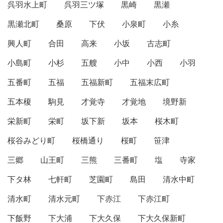
呉羽水上町
呉羽三ツ塚
黒崎
黒瀬
黒瀬北町
桑原
下伏
小泉町
小糸
興人町
合田
高来
小坂
古志町
小島町
小杉
五艘
小中
小西
小羽
五番町
五福
五福新町
五福末広町
五本榎
駒見
才覚寺
才覚地
境野新
栄新町
栄町
坂下新
坂本
桜木町
桜谷みどり町
桜橋通り
桜町
笹津
三郷
山王町
三熊
三番町
塩
寺家
下タ林
七軒町
芝園町
島田
清水中町
清水町
清水元町
下赤江
下赤江町
下飯野
下大浦
下大久保
下大久保新町