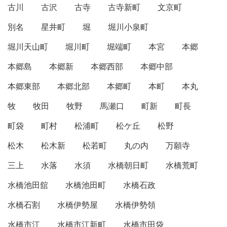
古川
古沢
古寺
古寺新町
文京町
別名
星井町
堀
堀川小泉町
堀川天山町
堀川町
堀端町
本宮
本郷
本郷島
本郷新
本郷西部
本郷中部
本郷東部
本郷北部
本郷町
本町
本丸
牧
牧田
牧野
馬瀬口
町新
町長
町袋
町村
松浦町
松ケ丘
松野
松木
松木新
松若町
丸の内
万願寺
三上
水落
水須
水橋朝日町
水橋荒町
水橋池田舘
水橋池田町
水橋石政
水橋石割
水橋伊勢屋
水橋伊勢領
水橋市江
水橋市江新町
水橋市田袋