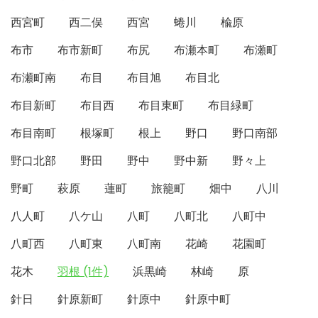
西宮町
西二俣
西宮
蜷川
楡原
布市
布市新町
布尻
布瀬本町
布瀬町
布瀬町南
布目
布目旭
布目北
布目新町
布目西
布目東町
布目緑町
布目南町
根塚町
根上
野口
野口南部
野口北部
野田
野中
野中新
野々上
野町
萩原
蓮町
旅籠町
畑中
八川
八人町
八ケ山
八町
八町北
八町中
八町西
八町東
八町南
花崎
花園町
花木
羽根 (1件)
浜黒崎
林崎
原
針日
針原新町
針原中
針原中町