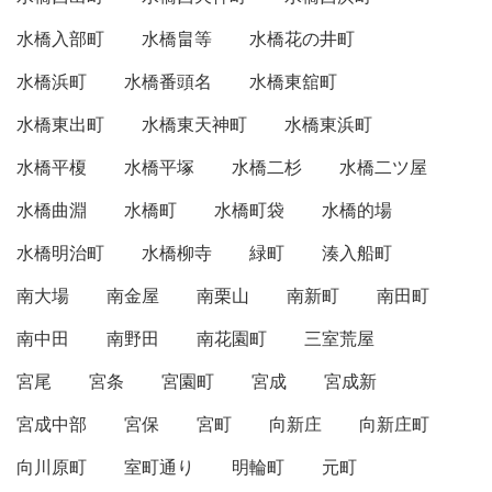
水橋入部町
水橋畠等
水橋花の井町
水橋浜町
水橋番頭名
水橋東舘町
水橋東出町
水橋東天神町
水橋東浜町
水橋平榎
水橋平塚
水橋二杉
水橋二ツ屋
水橋曲淵
水橋町
水橋町袋
水橋的場
水橋明治町
水橋柳寺
緑町
湊入船町
南大場
南金屋
南栗山
南新町
南田町
南中田
南野田
南花園町
三室荒屋
宮尾
宮条
宮園町
宮成
宮成新
宮成中部
宮保
宮町
向新庄
向新庄町
向川原町
室町通り
明輪町
元町