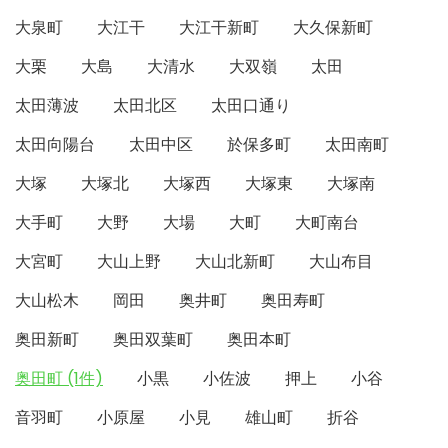
大泉町
大江干
大江干新町
大久保新町
大栗
大島
大清水
大双嶺
太田
太田薄波
太田北区
太田口通り
太田向陽台
太田中区
於保多町
太田南町
大塚
大塚北
大塚西
大塚東
大塚南
大手町
大野
大場
大町
大町南台
大宮町
大山上野
大山北新町
大山布目
大山松木
岡田
奥井町
奥田寿町
奥田新町
奥田双葉町
奥田本町
奥田町 (1件)
小黒
小佐波
押上
小谷
音羽町
小原屋
小見
雄山町
折谷