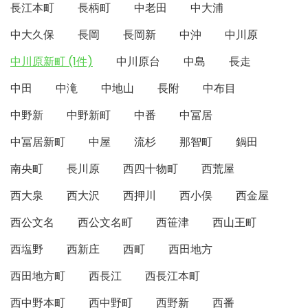
長江本町
長柄町
中老田
中大浦
中大久保
長岡
長岡新
中沖
中川原
中川原新町 (1件)
中川原台
中島
長走
中田
中滝
中地山
長附
中布目
中野新
中野新町
中番
中冨居
中冨居新町
中屋
流杉
那智町
鍋田
南央町
長川原
西四十物町
西荒屋
西大泉
西大沢
西押川
西小俣
西金屋
西公文名
西公文名町
西笹津
西山王町
西塩野
西新庄
西町
西田地方
西田地方町
西長江
西長江本町
西中野本町
西中野町
西野新
西番