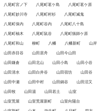
八尾町宮ノ下
八尾町茗ケ島
八尾町茗ケ原
八尾町妙川寺
八尾町村杉
八尾町滅鬼
八尾町保内
八尾町谷内
八尾町八十島
八尾町柚木
八尾町鼠谷
八尾町猟師ケ原
八尾町和山
柳町
八幡
八幡新町
山岸
山田赤目谷
山田居舟
山田今山田
山田鎌倉
山田北山
山田小島
山田小谷
山田清水
山田白井谷
山田宿坊
山田谷
山田中瀬
山田中村
山田鍋谷
山田沼又
山田牧
山田湯
山田若土
山室
山室荒屋
山室荒屋新町
山室向陽台
山室新町
山本
弥生町
八日町
四方