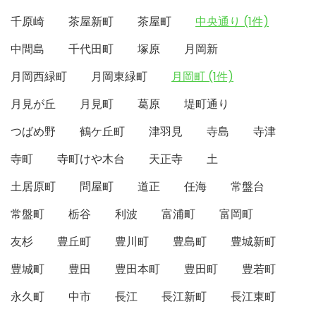
千原崎
茶屋新町
茶屋町
中央通り (1件)
中間島
千代田町
塚原
月岡新
月岡西緑町
月岡東緑町
月岡町 (1件)
月見が丘
月見町
葛原
堤町通り
つばめ野
鶴ケ丘町
津羽見
寺島
寺津
寺町
寺町けや木台
天正寺
土
土居原町
問屋町
道正
任海
常盤台
常盤町
栃谷
利波
富浦町
富岡町
友杉
豊丘町
豊川町
豊島町
豊城新町
豊城町
豊田
豊田本町
豊田町
豊若町
永久町
中市
長江
長江新町
長江東町