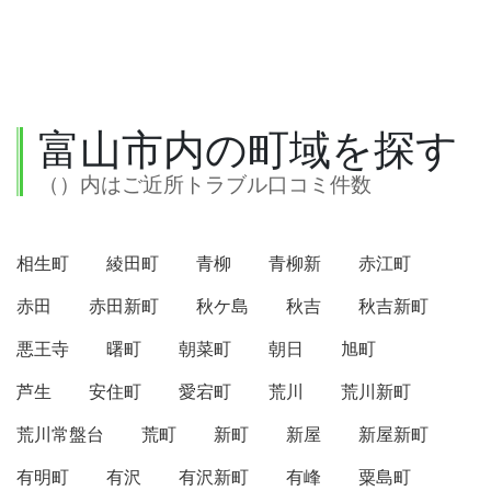
富山市内の町域を探す
（）内はご近所トラブル口コミ件数
相生町
綾田町
青柳
青柳新
赤江町
赤田
赤田新町
秋ケ島
秋吉
秋吉新町
悪王寺
曙町
朝菜町
朝日
旭町
芦生
安住町
愛宕町
荒川
荒川新町
荒川常盤台
荒町
新町
新屋
新屋新町
有明町
有沢
有沢新町
有峰
粟島町