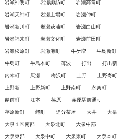
岩瀬神明町
岩瀬諏訪町
岩瀬高畠町
岩瀬天神町
岩瀬土場町
岩瀬仲町
岩瀬新川町
岩瀬萩浦町
岩瀬白山町
岩瀬福来町
岩瀬文化町
岩瀬前田町
岩瀬松原町
岩瀬港町
牛ケ増
牛島新町
牛島町
牛島本町
薄波
打出
打出新
内幸町
馬瀬
梅沢町
上野
上野寿町
上野新
上野新町
上野南町
永楽町
越前町
江本
荏原
荏原駅前通り
荏原新町
蛯町
追分茶屋
大井
大泉
大泉１区南部
大泉北町
大泉中部
大泉東部
大泉中町
大泉東町
大泉本町