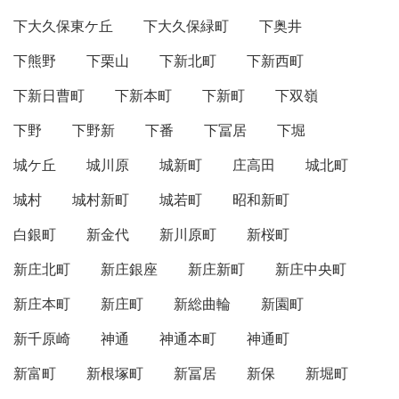
下大久保東ケ丘
下大久保緑町
下奥井
下熊野
下栗山
下新北町
下新西町
下新日曹町
下新本町
下新町
下双嶺
下野
下野新
下番
下冨居
下堀
城ケ丘
城川原
城新町
庄高田
城北町
城村
城村新町
城若町
昭和新町
白銀町
新金代
新川原町
新桜町
新庄北町
新庄銀座
新庄新町
新庄中央町
新庄本町
新庄町
新総曲輪
新園町
新千原崎
神通
神通本町
神通町
新富町
新根塚町
新冨居
新保
新堀町