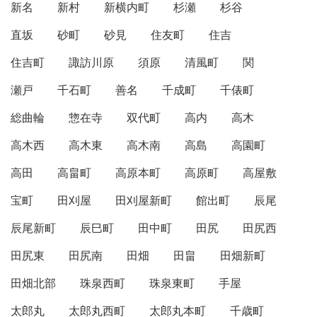
新名
新村
新横内町
杉瀬
杉谷
直坂
砂町
砂見
住友町
住吉
住吉町
諏訪川原
須原
清風町
関
瀬戸
千石町
善名
千成町
千俵町
総曲輪
惣在寺
双代町
高内
高木
高木西
高木東
高木南
高島
高園町
高田
高畠町
高原本町
高原町
高屋敷
宝町
田刈屋
田刈屋新町
館出町
辰尾
辰尾新町
辰巳町
田中町
田尻
田尻西
田尻東
田尻南
田畑
田畠
田畑新町
田畑北部
珠泉西町
珠泉東町
手屋
太郎丸
太郎丸西町
太郎丸本町
千歳町