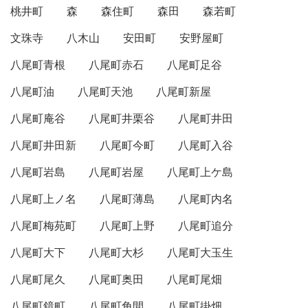
桃井町
森
森住町
森田
森若町
文珠寺
八木山
安田町
安野屋町
八尾町青根
八尾町赤石
八尾町足谷
八尾町油
八尾町天池
八尾町新屋
八尾町庵谷
八尾町井栗谷
八尾町井田
八尾町井田新
八尾町今町
八尾町入谷
八尾町岩島
八尾町岩屋
八尾町上ケ島
八尾町上ノ名
八尾町薄島
八尾町内名
八尾町梅苑町
八尾町上野
八尾町追分
八尾町大下
八尾町大杉
八尾町大玉生
八尾町尾久
八尾町奥田
八尾町尾畑
八尾町鏡町
八尾町角間
八尾町掛畑