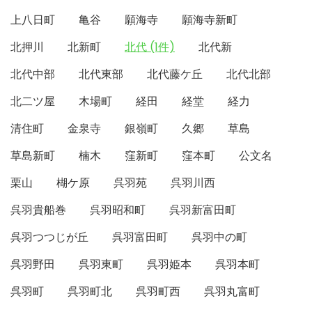
上八日町
亀谷
願海寺
願海寺新町
北押川
北新町
北代 (1件)
北代新
北代中部
北代東部
北代藤ケ丘
北代北部
北二ツ屋
木場町
経田
経堂
経力
清住町
金泉寺
銀嶺町
久郷
草島
草島新町
楠木
窪新町
窪本町
公文名
栗山
楜ケ原
呉羽苑
呉羽川西
呉羽貴船巻
呉羽昭和町
呉羽新富田町
呉羽つつじが丘
呉羽富田町
呉羽中の町
呉羽野田
呉羽東町
呉羽姫本
呉羽本町
呉羽町
呉羽町北
呉羽町西
呉羽丸富町