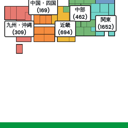
中国・四国
中部
(169)
(462)
関東
九州・沖縄
近畿
(1652)
(309)
(694)