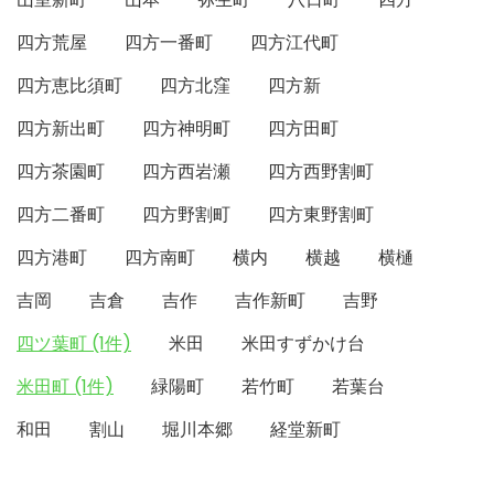
四方荒屋
四方一番町
四方江代町
四方恵比須町
四方北窪
四方新
四方新出町
四方神明町
四方田町
四方茶園町
四方西岩瀬
四方西野割町
四方二番町
四方野割町
四方東野割町
四方港町
四方南町
横内
横越
横樋
吉岡
吉倉
吉作
吉作新町
吉野
四ツ葉町 (1件)
米田
米田すずかけ台
米田町 (1件)
緑陽町
若竹町
若葉台
和田
割山
堀川本郷
経堂新町