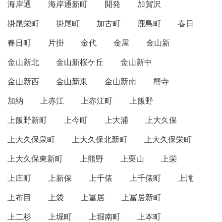
海岸通
海岸通新町
開発
加賀沢
掛尾栄町
掛尾町
加古町
鹿島町
春日
春日町
片掛
金代
金屋
金山新
金山新北
金山新桜ケ丘
金山新中
金山新西
金山新東
金山新南
蟹寺
加納
上赤江
上赤江町
上飯野
上飯野新町
上今町
上大浦
上大久保
上大久保泉町
上大久保北新町
上大久保栄町
上大久保東新町
上熊野
上栗山
上栄
上庄町
上新保
上千俵
上千俵町
上滝
上布目
上袋
上冨居
上冨居新町
上二杉
上堀町
上堀南町
上本町