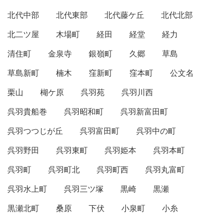
北代中部
北代東部
北代藤ケ丘
北代北部
北二ツ屋
木場町
経田
経堂
経力
清住町
金泉寺
銀嶺町
久郷
草島
草島新町
楠木
窪新町
窪本町
公文名
栗山
楜ケ原
呉羽苑
呉羽川西
呉羽貴船巻
呉羽昭和町
呉羽新富田町
呉羽つつじが丘
呉羽富田町
呉羽中の町
呉羽野田
呉羽東町
呉羽姫本
呉羽本町
呉羽町
呉羽町北
呉羽町西
呉羽丸富町
呉羽水上町
呉羽三ツ塚
黒崎
黒瀬
黒瀬北町
桑原
下伏
小泉町
小糸