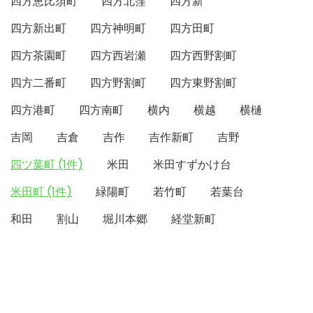
四方恵比須町
四方北窪
四方新
四方新出町
四方神明町
四方田町
四方茶園町
四方西岩瀬
四方西野割町
四方二番町
四方野割町
四方東野割町
四方港町
四方南町
横内
横越
横樋
吉岡
吉倉
吉作
吉作新町
吉野
四ツ葉町 (1件)
米田
米田すずかけ台
米田町 (1件)
緑陽町
若竹町
若葉台
和田
割山
堀川本郷
経堂新町