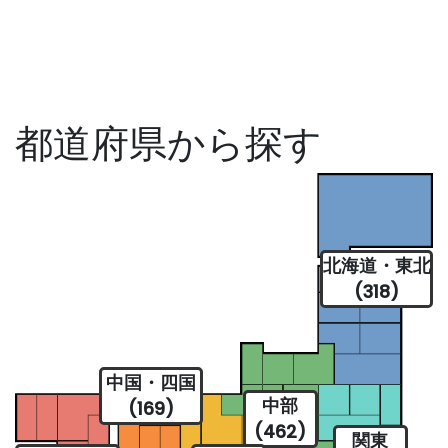
都道府県から探す
北海道・東北
(318)
中国・四国
中部
(169)
(462)
関東