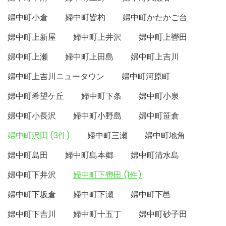
婦中町小倉
婦中町皆杓
婦中町かたかご台
婦中町上新屋
婦中町上井沢
婦中町上轡田
婦中町上瀬
婦中町上田島
婦中町上吉川
婦中町上吉川ニュータウン
婦中町河原町
婦中町希望ケ丘
婦中町下条
婦中町小泉
婦中町小長沢
婦中町小野島
婦中町笹倉
婦中町沢田 (3件)
婦中町三瀬
婦中町地角
婦中町島田
婦中町島本郷
婦中町清水島
婦中町下井沢
婦中町下轡田 (1件)
婦中町下坂倉
婦中町下瀬
婦中町下邑
婦中町下吉川
婦中町十五丁
婦中町砂子田