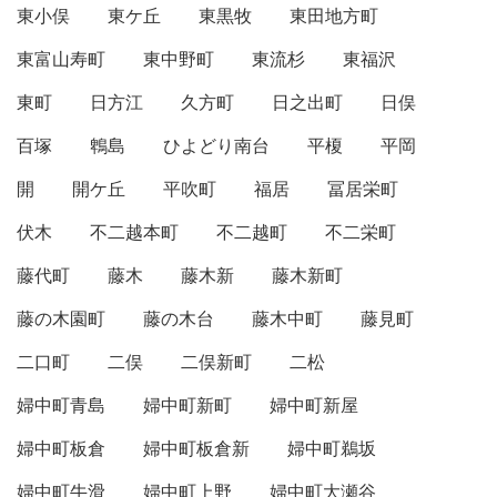
東小俣
東ケ丘
東黒牧
東田地方町
東富山寿町
東中野町
東流杉
東福沢
東町
日方江
久方町
日之出町
日俣
百塚
鵯島
ひよどり南台
平榎
平岡
開
開ケ丘
平吹町
福居
冨居栄町
伏木
不二越本町
不二越町
不二栄町
藤代町
藤木
藤木新
藤木新町
藤の木園町
藤の木台
藤木中町
藤見町
二口町
二俣
二俣新町
二松
婦中町青島
婦中町新町
婦中町新屋
婦中町板倉
婦中町板倉新
婦中町鵜坂
婦中町牛滑
婦中町上野
婦中町大瀬谷