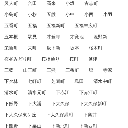
興人町
合田
高来
小坂
古志町
小島町
小杉
五艘
小中
小西
小羽
五番町
五福
五福新町
五福末広町
五本榎
駒見
才覚寺
才覚地
境野新
栄新町
栄町
坂下新
坂本
桜木町
桜谷みどり町
桜橋通り
桜町
笹津
三郷
山王町
三熊
三番町
塩
寺家
下タ林
七軒町
芝園町
島田
清水中町
清水町
清水元町
下赤江
下赤江町
下飯野
下大浦
下大久保
下大久保新町
下大久保東ケ丘
下大久保緑町
下奥井
下熊野
下栗山
下新北町
下新西町