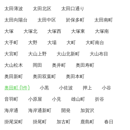
太田薄波
太田北区
太田口通り
太田向陽台
太田中区
於保多町
太田南町
大塚
大塚北
大塚西
大塚東
大塚南
大手町
大野
大場
大町
大町南台
大宮町
大山上野
大山北新町
大山布目
大山松木
岡田
奥井町
奥田寿町
奥田新町
奥田双葉町
奥田本町
奥田町 (1件)
小黒
小佐波
押上
小谷
音羽町
小原屋
小見
雄山町
折谷
海岸通
海岸通新町
開発
加賀沢
掛尾栄町
掛尾町
加古町
鹿島町
春日