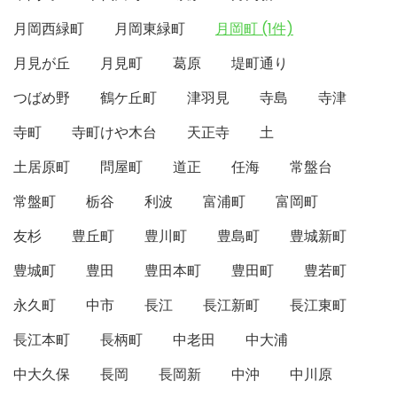
月岡西緑町
月岡東緑町
月岡町 (1件)
月見が丘
月見町
葛原
堤町通り
つばめ野
鶴ケ丘町
津羽見
寺島
寺津
寺町
寺町けや木台
天正寺
土
土居原町
問屋町
道正
任海
常盤台
常盤町
栃谷
利波
富浦町
富岡町
友杉
豊丘町
豊川町
豊島町
豊城新町
豊城町
豊田
豊田本町
豊田町
豊若町
永久町
中市
長江
長江新町
長江東町
長江本町
長柄町
中老田
中大浦
中大久保
長岡
長岡新
中沖
中川原