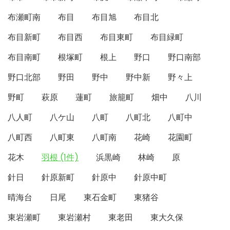
布瀬町南
布目
布目旭
布目北
布目新町
布目西
布目東町
布目緑町
布目南町
根塚町
根上
野口
野口南部
野口北部
野田
野中
野中新
野々上
野町
萩原
蓮町
旅籠町
畑中
八川
八人町
八ケ山
八町
八町北
八町中
八町西
八町東
八町南
花崎
花園町
花木
羽根 (1件)
浜黒崎
林崎
原
針日
針原新町
針原中
針原中町
晴海台
日尾
東石金町
東猪谷
東岩瀬町
東岩瀬村
東老田
東大久保