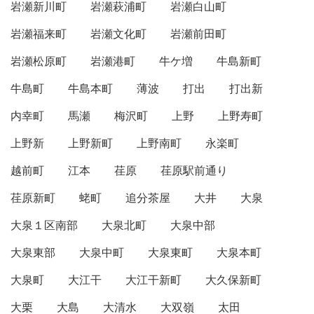
岩瀬新川町
岩瀬萩浦町
岩瀬白山町
岩瀬福来町
岩瀬文化町
岩瀬前田町
岩瀬松原町
岩瀬港町
牛ケ増
牛島新町
牛島町
牛島本町
薄波
打出
打出新
内幸町
馬瀬
梅沢町
上野
上野寿町
上野新
上野新町
上野南町
永楽町
越前町
江本
荏原
荏原駅前通り
荏原新町
蛯町
追分茶屋
大井
大泉
大泉１区南部
大泉北町
大泉中部
大泉東部
大泉中町
大泉東町
大泉本町
大泉町
大江干
大江干新町
大久保新町
大栗
大島
大清水
大双嶺
太田