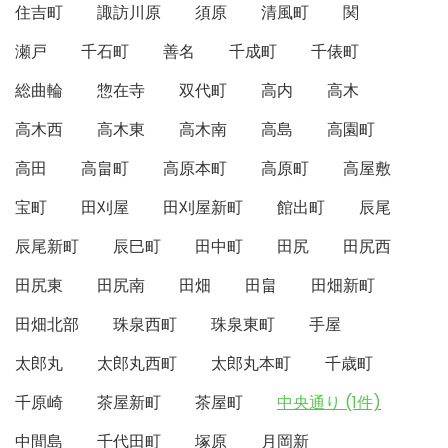
住吉町
諏訪川原
須原
清風町
関
瀬戸
千石町
善名
千成町
千俵町
総曲輪
惣在寺
双代町
高内
高木
高木西
高木東
高木南
高島
高園町
高田
高畠町
高原本町
高原町
高屋敷
宝町
田刈屋
田刈屋新町
館出町
辰尾
辰尾新町
辰巳町
田中町
田尻
田尻西
田尻東
田尻南
田畑
田畠
田畑新町
田畑北部
珠泉西町
珠泉東町
手屋
太郎丸
太郎丸西町
太郎丸本町
千歳町
千原崎
茶屋新町
茶屋町
中央通り (1件)
中間島
千代田町
塚原
月岡新