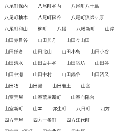
八尾町保内
八尾町谷内
八尾町八十島
八尾町柚木
八尾町鼠谷
八尾町猟師ケ原
八尾町和山
柳町
八幡
八幡新町
山岸
山田赤目谷
山田居舟
山田今山田
山田鎌倉
山田北山
山田小島
山田小谷
山田清水
山田白井谷
山田宿坊
山田谷
山田中瀬
山田中村
山田鍋谷
山田沼又
山田牧
山田湯
山田若土
山室
山室荒屋
山室荒屋新町
山室向陽台
山室新町
山本
弥生町
八日町
四方
四方荒屋
四方一番町
四方江代町