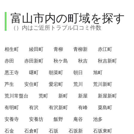
富山市内の町域を探す
（）内はご近所トラブル口コミ件数
相生町
綾田町
青柳
青柳新
赤江町
赤田
赤田新町
秋ケ島
秋吉
秋吉新町
悪王寺
曙町
朝菜町
朝日
旭町
芦生
安住町
愛宕町
荒川
荒川新町
荒川常盤台
荒町
新町
新屋
新屋新町
有明町
有沢
有沢新町
有峰
粟島町
安養寺
安養坊
飯野
庵谷
池多
石金
石倉町
石坂
石坂新
石坂東町