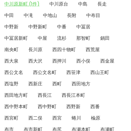
中川原新町 (1件)
中川原台
中島
長走
中田
中滝
中地山
長附
中布目
中野新
中野新町
中番
中冨居
中冨居新町
中屋
流杉
那智町
鍋田
南央町
長川原
西四十物町
西荒屋
西大泉
西大沢
西押川
西小俣
西金屋
西公文名
西公文名町
西笹津
西山王町
西塩野
西新庄
西町
西田地方
西田地方町
西長江
西長江本町
西中野本町
西中野町
西野新
西番
西宮町
西二俣
西宮
蜷川
楡原
布市
布市新町
布尻
布瀬本町
布瀬町