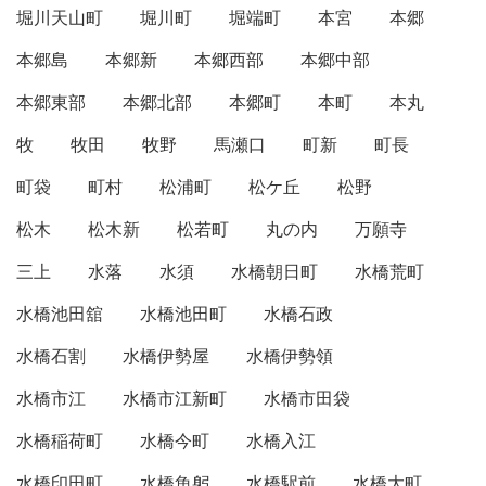
堀川天山町
堀川町
堀端町
本宮
本郷
本郷島
本郷新
本郷西部
本郷中部
本郷東部
本郷北部
本郷町
本町
本丸
牧
牧田
牧野
馬瀬口
町新
町長
町袋
町村
松浦町
松ケ丘
松野
松木
松木新
松若町
丸の内
万願寺
三上
水落
水須
水橋朝日町
水橋荒町
水橋池田舘
水橋池田町
水橋石政
水橋石割
水橋伊勢屋
水橋伊勢領
水橋市江
水橋市江新町
水橋市田袋
水橋稲荷町
水橋今町
水橋入江
水橋印田町
水橋魚躬
水橋駅前
水橋大町