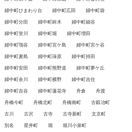
婦中町ひまわり台
婦中町広田
婦中町袋
婦中町分田
婦中町鉾木
婦中町細谷
婦中町蛍川
婦中町堀
婦中町増田
婦中町鶚谷
婦中町宮ケ島
婦中町宮ケ谷
婦中町麦島
婦中町葎原
婦中町持田
婦中町安田
婦中町熊野道
婦中町夢ケ丘
婦中町余川
婦中町横野
婦中町吉住
婦中町吉谷
婦中町蓮花寺
舟倉
舟渡
舟橋今町
舟橋北町
舟橋南町
古鍛冶町
古川
古沢
古寺
古寺新町
文京町
別名
星井町
堀
堀川小泉町