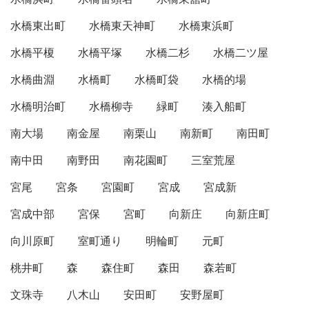
水橋東出町
水橋東天神町
水橋東浜町
水橋平榎
水橋平塚
水橋二杉
水橋二ツ屋
水橋曲淵
水橋町
水橋町袋
水橋的場
水橋明治町
水橋柳寺
緑町
湊入船町
南大場
南金屋
南栗山
南新町
南田町
南中田
南野田
南花園町
三室荒屋
宮尾
宮条
宮園町
宮成
宮成新
宮成中部
宮保
宮町
向新庄
向新庄町
向川原町
室町通り
明輪町
元町
桃井町
森
森住町
森田
森若町
文珠寺
八木山
安田町
安野屋町