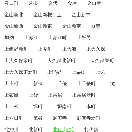
春日町
片掛
金代
金屋
金山新
金山新北
金山新桜ケ丘
金山新中
金山新西
金山新東
金山新南
蟹寺
加納
上赤江
上赤江町
上飯野
上飯野新町
上今町
上大浦
上大久保
上大久保泉町
上大久保北新町
上大久保栄町
上大久保東新町
上熊野
上栗山
上栄
上庄町
上新保
上千俵
上千俵町
上滝
上布目
上袋
上冨居
上冨居新町
上二杉
上堀町
上堀南町
上本町
上八日町
亀谷
願海寺
願海寺新町
北押川
北新町
北代 (1件)
北代新