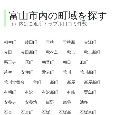
富山市内の町域を探す
（）内はご近所トラブル口コミ件数
相生町
綾田町
青柳
青柳新
赤江町
赤田
赤田新町
秋ケ島
秋吉
秋吉新町
悪王寺
曙町
朝菜町
朝日
旭町
芦生
安住町
愛宕町
荒川
荒川新町
荒川常盤台
荒町
新町
新屋
新屋新町
有明町
有沢
有沢新町
有峰
粟島町
安養寺
安養坊
飯野
庵谷
池多
石金
石倉町
石坂
石坂新
石坂東町