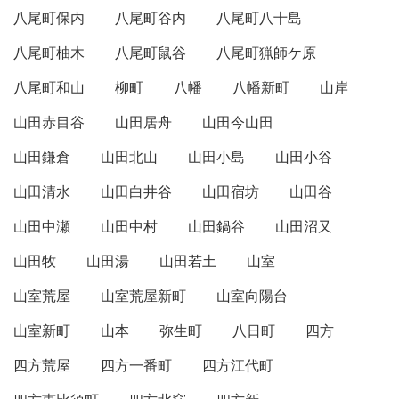
八尾町保内
八尾町谷内
八尾町八十島
八尾町柚木
八尾町鼠谷
八尾町猟師ケ原
八尾町和山
柳町
八幡
八幡新町
山岸
山田赤目谷
山田居舟
山田今山田
山田鎌倉
山田北山
山田小島
山田小谷
山田清水
山田白井谷
山田宿坊
山田谷
山田中瀬
山田中村
山田鍋谷
山田沼又
山田牧
山田湯
山田若土
山室
山室荒屋
山室荒屋新町
山室向陽台
山室新町
山本
弥生町
八日町
四方
四方荒屋
四方一番町
四方江代町