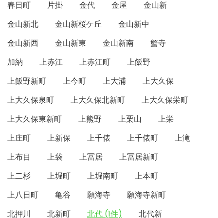
春日町
片掛
金代
金屋
金山新
金山新北
金山新桜ケ丘
金山新中
金山新西
金山新東
金山新南
蟹寺
加納
上赤江
上赤江町
上飯野
上飯野新町
上今町
上大浦
上大久保
上大久保泉町
上大久保北新町
上大久保栄町
上大久保東新町
上熊野
上栗山
上栄
上庄町
上新保
上千俵
上千俵町
上滝
上布目
上袋
上冨居
上冨居新町
上二杉
上堀町
上堀南町
上本町
上八日町
亀谷
願海寺
願海寺新町
北押川
北新町
北代 (1件)
北代新