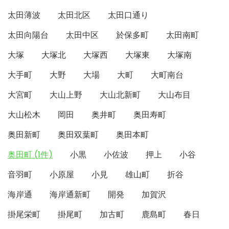
太田薄波
太田北区
太田口通り
太田向陽台
太田中区
於保多町
太田南町
大塚
大塚北
大塚西
大塚東
大塚南
大手町
大野
大場
大町
大町南台
大宮町
大山上野
大山北新町
大山布目
大山松木
岡田
奥井町
奥田寿町
奥田新町
奥田双葉町
奥田本町
奥田町 (1件)
小黒
小佐波
押上
小谷
音羽町
小原屋
小見
雄山町
折谷
海岸通
海岸通新町
開発
加賀沢
掛尾栄町
掛尾町
加古町
鹿島町
春日