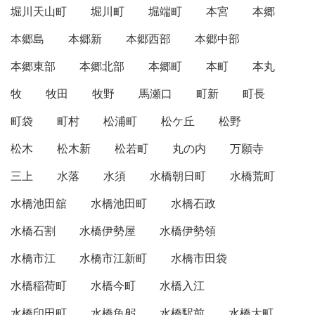
堀川天山町
堀川町
堀端町
本宮
本郷
本郷島
本郷新
本郷西部
本郷中部
本郷東部
本郷北部
本郷町
本町
本丸
牧
牧田
牧野
馬瀬口
町新
町長
町袋
町村
松浦町
松ケ丘
松野
松木
松木新
松若町
丸の内
万願寺
三上
水落
水須
水橋朝日町
水橋荒町
水橋池田舘
水橋池田町
水橋石政
水橋石割
水橋伊勢屋
水橋伊勢領
水橋市江
水橋市江新町
水橋市田袋
水橋稲荷町
水橋今町
水橋入江
水橋印田町
水橋魚躬
水橋駅前
水橋大町