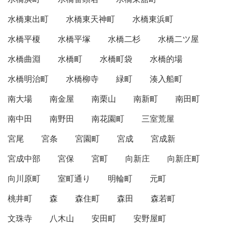
水橋東出町
水橋東天神町
水橋東浜町
水橋平榎
水橋平塚
水橋二杉
水橋二ツ屋
水橋曲淵
水橋町
水橋町袋
水橋的場
水橋明治町
水橋柳寺
緑町
湊入船町
南大場
南金屋
南栗山
南新町
南田町
南中田
南野田
南花園町
三室荒屋
宮尾
宮条
宮園町
宮成
宮成新
宮成中部
宮保
宮町
向新庄
向新庄町
向川原町
室町通り
明輪町
元町
桃井町
森
森住町
森田
森若町
文珠寺
八木山
安田町
安野屋町