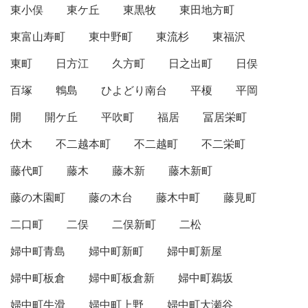
東小俣
東ケ丘
東黒牧
東田地方町
東富山寿町
東中野町
東流杉
東福沢
東町
日方江
久方町
日之出町
日俣
百塚
鵯島
ひよどり南台
平榎
平岡
開
開ケ丘
平吹町
福居
冨居栄町
伏木
不二越本町
不二越町
不二栄町
藤代町
藤木
藤木新
藤木新町
藤の木園町
藤の木台
藤木中町
藤見町
二口町
二俣
二俣新町
二松
婦中町青島
婦中町新町
婦中町新屋
婦中町板倉
婦中町板倉新
婦中町鵜坂
婦中町牛滑
婦中町上野
婦中町大瀬谷