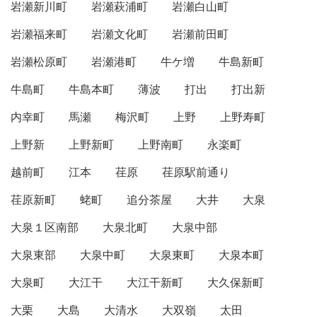
岩瀬新川町
岩瀬萩浦町
岩瀬白山町
岩瀬福来町
岩瀬文化町
岩瀬前田町
岩瀬松原町
岩瀬港町
牛ケ増
牛島新町
牛島町
牛島本町
薄波
打出
打出新
内幸町
馬瀬
梅沢町
上野
上野寿町
上野新
上野新町
上野南町
永楽町
越前町
江本
荏原
荏原駅前通り
荏原新町
蛯町
追分茶屋
大井
大泉
大泉１区南部
大泉北町
大泉中部
大泉東部
大泉中町
大泉東町
大泉本町
大泉町
大江干
大江干新町
大久保新町
大栗
大島
大清水
大双嶺
太田