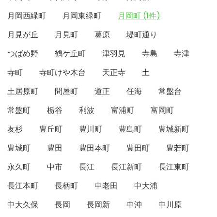
月岡西緑町
月岡東緑町
月岡町 (1件)
月見が丘
月見町
葛原
堤町通り
つばめ野
鶴ケ丘町
津羽見
寺島
寺津
寺町
寺町けや木台
天正寺
土
土居原町
問屋町
道正
任海
常盤台
常盤町
栃谷
利波
富浦町
富岡町
友杉
豊丘町
豊川町
豊島町
豊城新町
豊城町
豊田
豊田本町
豊田町
豊若町
永久町
中市
長江
長江新町
長江東町
長江本町
長柄町
中老田
中大浦
中大久保
長岡
長岡新
中沖
中川原