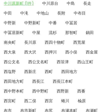
中川原新町 (1件)
中川原台
中島
長走
中田
中滝
中地山
長附
中布目
中野新
中野新町
中番
中冨居
中冨居新町
中屋
流杉
那智町
鍋田
南央町
長川原
西四十物町
西荒屋
西大泉
西大沢
西押川
西小俣
西金屋
西公文名
西公文名町
西笹津
西山王町
西塩野
西新庄
西町
西田地方
西田地方町
西長江
西長江本町
西中野本町
西中野町
西野新
西番
西宮町
西二俣
西宮
蜷川
楡原
布市
布市新町
布尻
布瀬本町
布瀬町