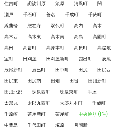
住吉町
諏訪川原
須原
清風町
関
瀬戸
千石町
善名
千成町
千俵町
総曲輪
惣在寺
双代町
高内
高木
高木西
高木東
高木南
高島
高園町
高田
高畠町
高原本町
高原町
高屋敷
宝町
田刈屋
田刈屋新町
館出町
辰尾
辰尾新町
辰巳町
田中町
田尻
田尻西
田尻東
田尻南
田畑
田畠
田畑新町
田畑北部
珠泉西町
珠泉東町
手屋
太郎丸
太郎丸西町
太郎丸本町
千歳町
千原崎
茶屋新町
茶屋町
中央通り (1件)
中間島
千代田町
塚原
月岡新