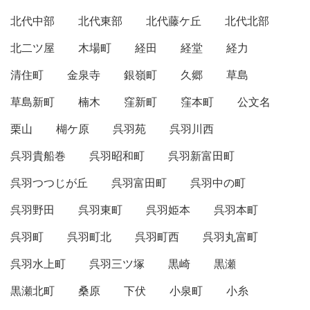
北代中部
北代東部
北代藤ケ丘
北代北部
北二ツ屋
木場町
経田
経堂
経力
清住町
金泉寺
銀嶺町
久郷
草島
草島新町
楠木
窪新町
窪本町
公文名
栗山
楜ケ原
呉羽苑
呉羽川西
呉羽貴船巻
呉羽昭和町
呉羽新富田町
呉羽つつじが丘
呉羽富田町
呉羽中の町
呉羽野田
呉羽東町
呉羽姫本
呉羽本町
呉羽町
呉羽町北
呉羽町西
呉羽丸富町
呉羽水上町
呉羽三ツ塚
黒崎
黒瀬
黒瀬北町
桑原
下伏
小泉町
小糸