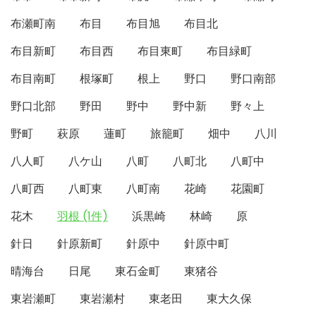
布瀬町南
布目
布目旭
布目北
布目新町
布目西
布目東町
布目緑町
布目南町
根塚町
根上
野口
野口南部
野口北部
野田
野中
野中新
野々上
野町
萩原
蓮町
旅籠町
畑中
八川
八人町
八ケ山
八町
八町北
八町中
八町西
八町東
八町南
花崎
花園町
花木
羽根 (1件)
浜黒崎
林崎
原
針日
針原新町
針原中
針原中町
晴海台
日尾
東石金町
東猪谷
東岩瀬町
東岩瀬村
東老田
東大久保