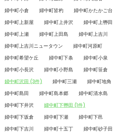
婦中町小倉
婦中町皆杓
婦中町かたかご台
婦中町上新屋
婦中町上井沢
婦中町上轡田
婦中町上瀬
婦中町上田島
婦中町上吉川
婦中町上吉川ニュータウン
婦中町河原町
婦中町希望ケ丘
婦中町下条
婦中町小泉
婦中町小長沢
婦中町小野島
婦中町笹倉
婦中町沢田 (3件)
婦中町三瀬
婦中町地角
婦中町島田
婦中町島本郷
婦中町清水島
婦中町下井沢
婦中町下轡田 (1件)
婦中町下坂倉
婦中町下瀬
婦中町下邑
婦中町下吉川
婦中町十五丁
婦中町砂子田