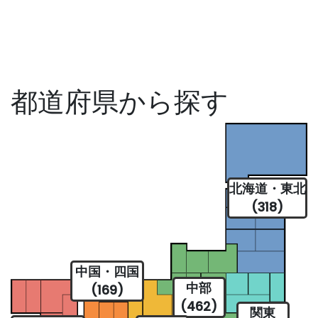
都道府県から探す
北海道・東北
(318)
中国・四国
中部
(169)
(462)
関東