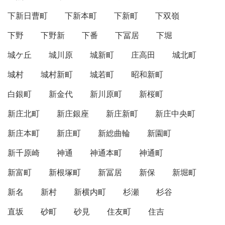
下新日曹町
下新本町
下新町
下双嶺
下野
下野新
下番
下冨居
下堀
城ケ丘
城川原
城新町
庄高田
城北町
城村
城村新町
城若町
昭和新町
白銀町
新金代
新川原町
新桜町
新庄北町
新庄銀座
新庄新町
新庄中央町
新庄本町
新庄町
新総曲輪
新園町
新千原崎
神通
神通本町
神通町
新富町
新根塚町
新冨居
新保
新堀町
新名
新村
新横内町
杉瀬
杉谷
直坂
砂町
砂見
住友町
住吉