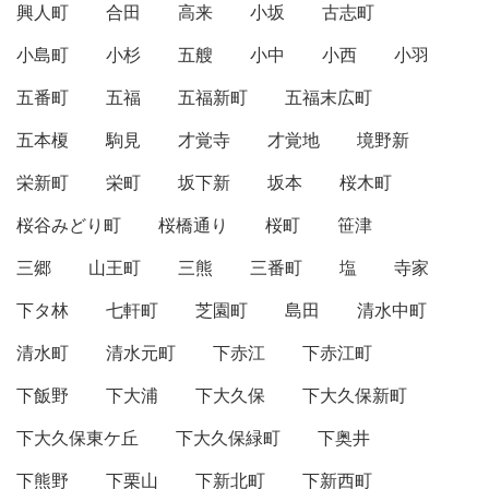
興人町
合田
高来
小坂
古志町
小島町
小杉
五艘
小中
小西
小羽
五番町
五福
五福新町
五福末広町
五本榎
駒見
才覚寺
才覚地
境野新
栄新町
栄町
坂下新
坂本
桜木町
桜谷みどり町
桜橋通り
桜町
笹津
三郷
山王町
三熊
三番町
塩
寺家
下タ林
七軒町
芝園町
島田
清水中町
清水町
清水元町
下赤江
下赤江町
下飯野
下大浦
下大久保
下大久保新町
下大久保東ケ丘
下大久保緑町
下奥井
下熊野
下栗山
下新北町
下新西町