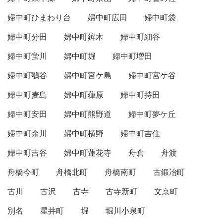
婦中町ひまわり台
婦中町広田
婦中町袋
婦中町分田
婦中町鉾木
婦中町細谷
婦中町蛍川
婦中町堀
婦中町増田
婦中町鶚谷
婦中町宮ケ島
婦中町宮ケ谷
婦中町麦島
婦中町葎原
婦中町持田
婦中町安田
婦中町熊野道
婦中町夢ケ丘
婦中町余川
婦中町横野
婦中町吉住
婦中町吉谷
婦中町蓮花寺
舟倉
舟渡
舟橋今町
舟橋北町
舟橋南町
古鍛冶町
古川
古沢
古寺
古寺新町
文京町
別名
星井町
堀
堀川小泉町