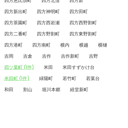
四方恵比須町
四方北窪
四方新
四方新出町
四方神明町
四方田町
四方茶園町
四方西岩瀬
四方西野割町
四方二番町
四方野割町
四方東野割町
四方港町
四方南町
横内
横越
横樋
吉岡
吉倉
吉作
吉作新町
吉野
四ツ葉町 (1件)
米田
米田すずかけ台
米田町 (1件)
緑陽町
若竹町
若葉台
和田
割山
堀川本郷
経堂新町