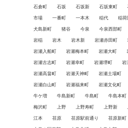
石倉町
石坂
石坂新
石坂東町
市場
一番町
一本木
稲代
稲荷
犬島新町
猪谷
今泉
今泉西部町
岩稲
岩木
岩木新
岩瀬赤田町
岩瀬入船町
岩瀬梅本町
岩瀬大町
岩瀬古志町
岩瀬幸町
岩瀬堺町
岩
岩瀬高畠町
岩瀬天神町
岩瀬土場町
岩瀬白山町
岩瀬福来町
岩瀬文化町
牛ケ増
牛島新町
牛島町
牛島本町
梅沢町
上野
上野寿町
上野新
江本
荏原
荏原駅前通り
荏原新町