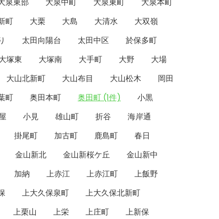
大泉東部
大泉中町
大泉東町
大泉本町
新町
大栗
大島
大清水
大双嶺
り
太田向陽台
太田中区
於保多町
大塚東
大塚南
大手町
大野
大場
大山北新町
大山布目
大山松木
岡田
葉町
奥田本町
奥田町 (1件)
小黒
屋
小見
雄山町
折谷
海岸通
掛尾町
加古町
鹿島町
春日
金山新北
金山新桜ケ丘
金山新中
加納
上赤江
上赤江町
上飯野
保
上大久保泉町
上大久保北新町
上栗山
上栄
上庄町
上新保