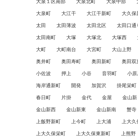
大泉１区南部
大泉北町
大泉中部
大泉町
大江干
大江干新町
大久保
太田
太田薄波
太田北区
太田口通
太田南町
大塚
大塚北
大塚西
大町
大町南台
大宮町
大山上野
奥井町
奥田寿町
奥田新町
奥田双
小佐波
押上
小谷
音羽町
小原
海岸通新町
開発
加賀沢
掛尾栄町
春日町
片掛
金代
金屋
金山新
金山新西
金山新東
金山新南
蟹寺
上飯野新町
上今町
上大浦
上大久
上大久保栄町
上大久保東新町
上熊野