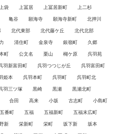
上袋
上冨居
上冨居新町
上二杉
亀谷
願海寺
願海寺新町
北押川
部
北代東部
北代藤ケ丘
北代北部
力
清住町
金泉寺
銀嶺町
久郷
本町
公文名
栗山
楜ケ原
呉羽苑
呉羽新富田町
呉羽つつじが丘
呉羽富田町
羽姫本
呉羽本町
呉羽町
呉羽町北
呉羽三ツ塚
黒崎
黒瀬
黒瀬北町
合田
高来
小坂
古志町
小島町
五番町
五福
五福新町
五福末広町
野新
栄新町
栄町
坂下新
坂本