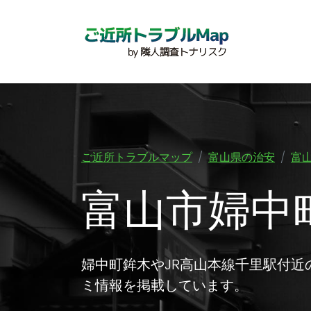
ご近所トラブルマップ
富山県の治安
富
富山市婦中
婦中町鉾木やJR高山本線千里駅付
ミ情報を掲載しています。