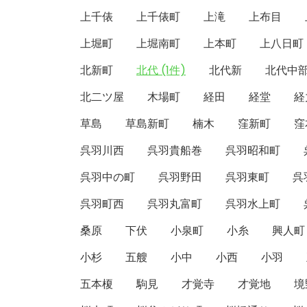
上千俵
上千俵町
上滝
上布目
上堀町
上堀南町
上本町
上八日町
北新町
北代 (1件)
北代新
北代中
北二ツ屋
木場町
経田
経堂
経
草島
草島新町
楠木
窪新町
窪
呉羽川西
呉羽貴船巻
呉羽昭和町
呉羽中の町
呉羽野田
呉羽東町
呉
呉羽町西
呉羽丸富町
呉羽水上町
桑原
下伏
小泉町
小糸
興人町
小杉
五艘
小中
小西
小羽
五本榎
駒見
才覚寺
才覚地
境