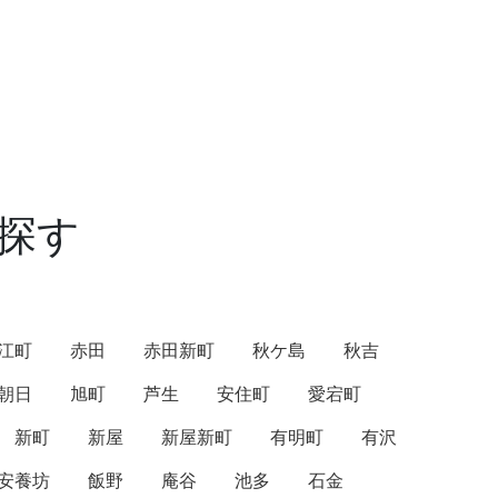
探す
江町
赤田
赤田新町
秋ケ島
秋吉
朝日
旭町
芦生
安住町
愛宕町
新町
新屋
新屋新町
有明町
有沢
安養坊
飯野
庵谷
池多
石金