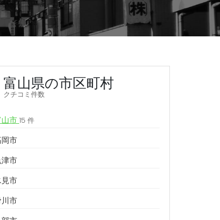
富山県の市区町村
クチコミ件数
富山市
15 件
高岡市
魚津市
氷見市
滑川市