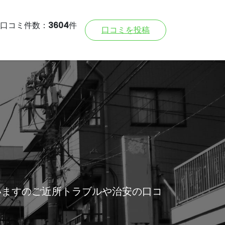
口コミ件数：
3604
件
口コミを投稿
いますのご近所トラブルや治安の口コ