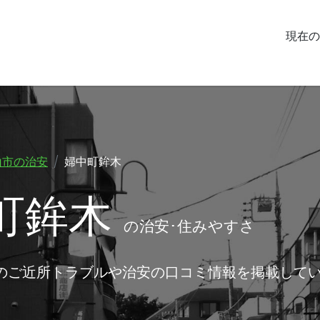
現在の
山市の治安
婦中町鉾木
町鉾木
の治安･住みやすさ
近のご近所トラブルや治安の口コミ情報を掲載して