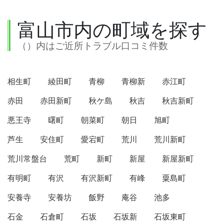
富山市内の町域を探す
（）内はご近所トラブル口コミ件数
相生町
綾田町
青柳
青柳新
赤江町
赤田
赤田新町
秋ケ島
秋吉
秋吉新町
悪王寺
曙町
朝菜町
朝日
旭町
芦生
安住町
愛宕町
荒川
荒川新町
荒川常盤台
荒町
新町
新屋
新屋新町
有明町
有沢
有沢新町
有峰
粟島町
安養寺
安養坊
飯野
庵谷
池多
石金
石倉町
石坂
石坂新
石坂東町