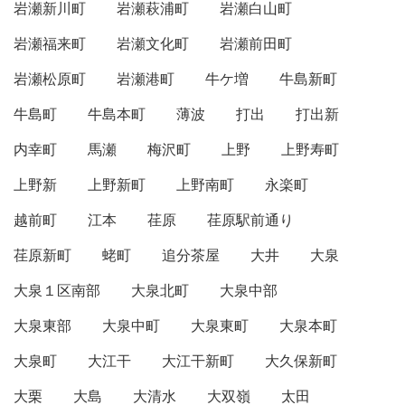
岩瀬新川町
岩瀬萩浦町
岩瀬白山町
岩瀬福来町
岩瀬文化町
岩瀬前田町
岩瀬松原町
岩瀬港町
牛ケ増
牛島新町
牛島町
牛島本町
薄波
打出
打出新
内幸町
馬瀬
梅沢町
上野
上野寿町
上野新
上野新町
上野南町
永楽町
越前町
江本
荏原
荏原駅前通り
荏原新町
蛯町
追分茶屋
大井
大泉
大泉１区南部
大泉北町
大泉中部
大泉東部
大泉中町
大泉東町
大泉本町
大泉町
大江干
大江干新町
大久保新町
大栗
大島
大清水
大双嶺
太田