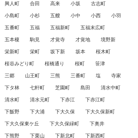
興人町
合田
高来
小坂
古志町
小島町
小杉
五艘
小中
小西
小羽
五番町
五福
五福新町
五福末広町
五本榎
駒見
才覚寺
才覚地
境野新
栄新町
栄町
坂下新
坂本
桜木町
桜谷みどり町
桜橋通り
桜町
笹津
三郷
山王町
三熊
三番町
塩
寺家
下タ林
七軒町
芝園町
島田
清水中町
清水町
清水元町
下赤江
下赤江町
下飯野
下大浦
下大久保
下大久保新町
下大久保東ケ丘
下大久保緑町
下奥井
下熊野
下栗山
下新北町
下新西町