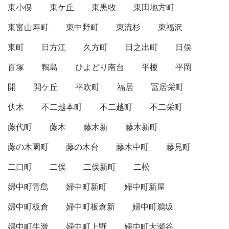
東小俣
東ケ丘
東黒牧
東田地方町
東富山寿町
東中野町
東流杉
東福沢
東町
日方江
久方町
日之出町
日俣
百塚
鵯島
ひよどり南台
平榎
平岡
開
開ケ丘
平吹町
福居
冨居栄町
伏木
不二越本町
不二越町
不二栄町
藤代町
藤木
藤木新
藤木新町
藤の木園町
藤の木台
藤木中町
藤見町
二口町
二俣
二俣新町
二松
婦中町青島
婦中町新町
婦中町新屋
婦中町板倉
婦中町板倉新
婦中町鵜坂
婦中町牛滑
婦中町上野
婦中町大瀬谷