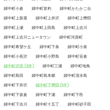
婦中町小倉
婦中町皆杓
婦中町かたかご台
婦中町上新屋
婦中町上井沢
婦中町上轡田
婦中町上瀬
婦中町上田島
婦中町上吉川
婦中町上吉川ニュータウン
婦中町河原町
婦中町希望ケ丘
婦中町下条
婦中町小泉
婦中町小長沢
婦中町小野島
婦中町笹倉
婦中町沢田 (3件)
婦中町三瀬
婦中町地角
婦中町島田
婦中町島本郷
婦中町清水島
婦中町下井沢
婦中町下轡田 (1件)
婦中町下坂倉
婦中町下瀬
婦中町下邑
婦中町下吉川
婦中町十五丁
婦中町砂子田