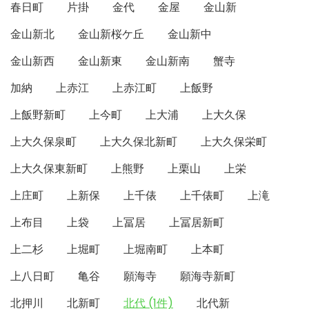
春日町
片掛
金代
金屋
金山新
金山新北
金山新桜ケ丘
金山新中
金山新西
金山新東
金山新南
蟹寺
加納
上赤江
上赤江町
上飯野
上飯野新町
上今町
上大浦
上大久保
上大久保泉町
上大久保北新町
上大久保栄町
上大久保東新町
上熊野
上栗山
上栄
上庄町
上新保
上千俵
上千俵町
上滝
上布目
上袋
上冨居
上冨居新町
上二杉
上堀町
上堀南町
上本町
上八日町
亀谷
願海寺
願海寺新町
北押川
北新町
北代 (1件)
北代新