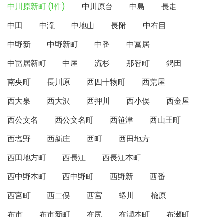
中川原新町 (1件)
中川原台
中島
長走
中田
中滝
中地山
長附
中布目
中野新
中野新町
中番
中冨居
中冨居新町
中屋
流杉
那智町
鍋田
南央町
長川原
西四十物町
西荒屋
西大泉
西大沢
西押川
西小俣
西金屋
西公文名
西公文名町
西笹津
西山王町
西塩野
西新庄
西町
西田地方
西田地方町
西長江
西長江本町
西中野本町
西中野町
西野新
西番
西宮町
西二俣
西宮
蜷川
楡原
布市
布市新町
布尻
布瀬本町
布瀬町