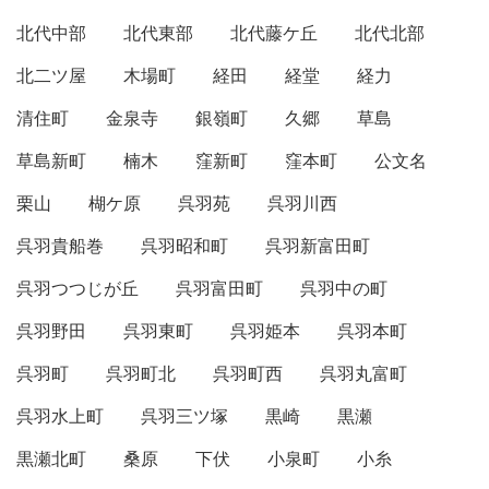
北代中部
北代東部
北代藤ケ丘
北代北部
北二ツ屋
木場町
経田
経堂
経力
清住町
金泉寺
銀嶺町
久郷
草島
草島新町
楠木
窪新町
窪本町
公文名
栗山
楜ケ原
呉羽苑
呉羽川西
呉羽貴船巻
呉羽昭和町
呉羽新富田町
呉羽つつじが丘
呉羽富田町
呉羽中の町
呉羽野田
呉羽東町
呉羽姫本
呉羽本町
呉羽町
呉羽町北
呉羽町西
呉羽丸富町
呉羽水上町
呉羽三ツ塚
黒崎
黒瀬
黒瀬北町
桑原
下伏
小泉町
小糸