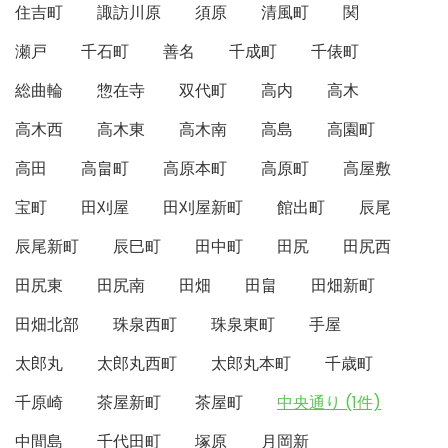
住吉町
諏訪川原
須原
清風町
関
瀬戸
千石町
善名
千成町
千俵町
総曲輪
惣在寺
双代町
高内
高木
高木西
高木東
高木南
高島
高園町
高田
高畠町
高原本町
高原町
高屋敷
宝町
田刈屋
田刈屋新町
館出町
辰尾
辰尾新町
辰巳町
田中町
田尻
田尻西
田尻東
田尻南
田畑
田畠
田畑新町
田畑北部
珠泉西町
珠泉東町
手屋
太郎丸
太郎丸西町
太郎丸本町
千歳町
千原崎
茶屋新町
茶屋町
中央通り (1件)
中間島
千代田町
塚原
月岡新