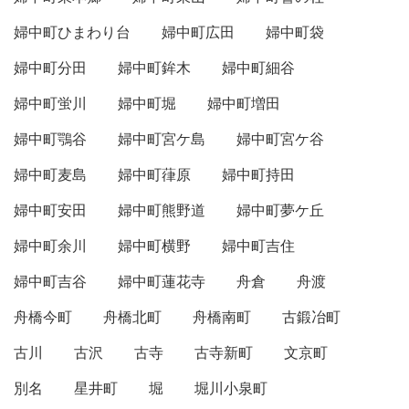
婦中町ひまわり台
婦中町広田
婦中町袋
婦中町分田
婦中町鉾木
婦中町細谷
婦中町蛍川
婦中町堀
婦中町増田
婦中町鶚谷
婦中町宮ケ島
婦中町宮ケ谷
婦中町麦島
婦中町葎原
婦中町持田
婦中町安田
婦中町熊野道
婦中町夢ケ丘
婦中町余川
婦中町横野
婦中町吉住
婦中町吉谷
婦中町蓮花寺
舟倉
舟渡
舟橋今町
舟橋北町
舟橋南町
古鍛冶町
古川
古沢
古寺
古寺新町
文京町
別名
星井町
堀
堀川小泉町