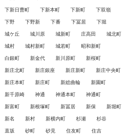
下新日曹町
下新本町
下新町
下双嶺
下野
下野新
下番
下冨居
下堀
城ケ丘
城川原
城新町
庄高田
城北町
城村
城村新町
城若町
昭和新町
白銀町
新金代
新川原町
新桜町
新庄北町
新庄銀座
新庄新町
新庄中央町
新庄本町
新庄町
新総曲輪
新園町
新千原崎
神通
神通本町
神通町
新富町
新根塚町
新冨居
新保
新堀町
新名
新村
新横内町
杉瀬
杉谷
直坂
砂町
砂見
住友町
住吉