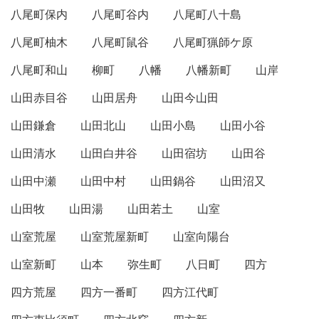
八尾町保内
八尾町谷内
八尾町八十島
八尾町柚木
八尾町鼠谷
八尾町猟師ケ原
八尾町和山
柳町
八幡
八幡新町
山岸
山田赤目谷
山田居舟
山田今山田
山田鎌倉
山田北山
山田小島
山田小谷
山田清水
山田白井谷
山田宿坊
山田谷
山田中瀬
山田中村
山田鍋谷
山田沼又
山田牧
山田湯
山田若土
山室
山室荒屋
山室荒屋新町
山室向陽台
山室新町
山本
弥生町
八日町
四方
四方荒屋
四方一番町
四方江代町