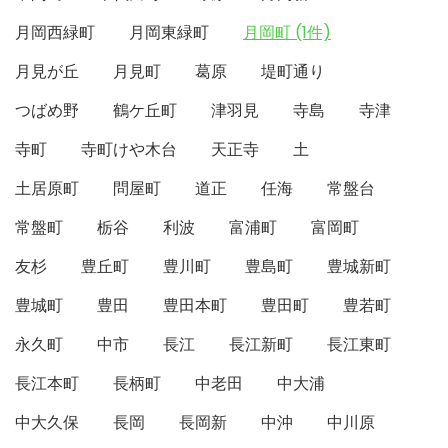
月岡西緑町
月岡東緑町
月岡町 (1件)
月見が丘
月見町
葛原
堤町通り
つばめ野
鶴ケ丘町
津羽見
寺島
寺津
寺町
寺町けや木台
天正寺
土
土居原町
問屋町
道正
任海
常盤台
常盤町
栃谷
利波
富浦町
富岡町
友杉
豊丘町
豊川町
豊島町
豊城新町
豊城町
豊田
豊田本町
豊田町
豊若町
永久町
中市
長江
長江新町
長江東町
長江本町
長柄町
中老田
中大浦
中大久保
長岡
長岡新
中沖
中川原