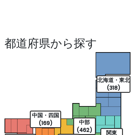
都道府県から探す
北海道・東北
(318)
中国・四国
中部
(169)
(462)
関東