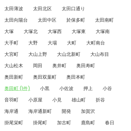
太田薄波
太田北区
太田口通り
太田向陽台
太田中区
於保多町
太田南町
大塚
大塚北
大塚西
大塚東
大塚南
大手町
大野
大場
大町
大町南台
大宮町
大山上野
大山北新町
大山布目
大山松木
岡田
奥井町
奥田寿町
奥田新町
奥田双葉町
奥田本町
奥田町 (1件)
小黒
小佐波
押上
小谷
音羽町
小原屋
小見
雄山町
折谷
海岸通
海岸通新町
開発
加賀沢
掛尾栄町
掛尾町
加古町
鹿島町
春日