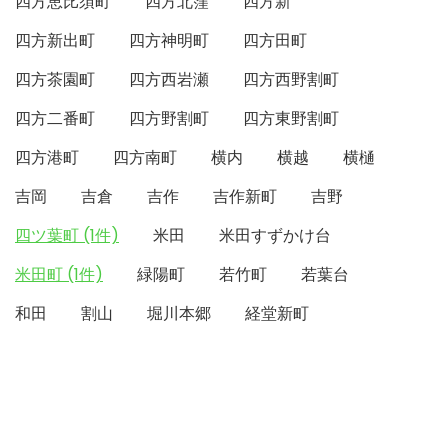
四方恵比須町
四方北窪
四方新
四方新出町
四方神明町
四方田町
四方茶園町
四方西岩瀬
四方西野割町
四方二番町
四方野割町
四方東野割町
四方港町
四方南町
横内
横越
横樋
吉岡
吉倉
吉作
吉作新町
吉野
四ツ葉町 (1件)
米田
米田すずかけ台
米田町 (1件)
緑陽町
若竹町
若葉台
和田
割山
堀川本郷
経堂新町