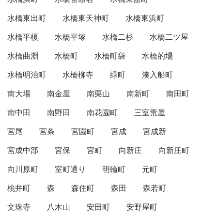
水橋東出町
水橋東天神町
水橋東浜町
水橋平榎
水橋平塚
水橋二杉
水橋二ツ屋
水橋曲淵
水橋町
水橋町袋
水橋的場
水橋明治町
水橋柳寺
緑町
湊入船町
南大場
南金屋
南栗山
南新町
南田町
南中田
南野田
南花園町
三室荒屋
宮尾
宮条
宮園町
宮成
宮成新
宮成中部
宮保
宮町
向新庄
向新庄町
向川原町
室町通り
明輪町
元町
桃井町
森
森住町
森田
森若町
文珠寺
八木山
安田町
安野屋町