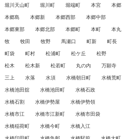
堀川天山町
堀川町
堀端町
本宮
本郷
本郷島
本郷新
本郷西部
本郷中部
本郷東部
本郷北部
本郷町
本町
本丸
牧
牧田
牧野
馬瀬口
町新
町長
町袋
町村
松浦町
松ケ丘
松野
松木
松木新
松若町
丸の内
万願寺
三上
水落
水須
水橋朝日町
水橋荒町
水橋池田舘
水橋池田町
水橋石政
水橋石割
水橋伊勢屋
水橋伊勢領
水橋市江
水橋市江新町
水橋市田袋
水橋稲荷町
水橋今町
水橋入江
水橋印田町
水橋魚躬
水橋駅前
水橋大町