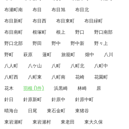
布瀬町南
布目
布目旭
布目北
布目新町
布目西
布目東町
布目緑町
布目南町
根塚町
根上
野口
野口南部
野口北部
野田
野中
野中新
野々上
野町
萩原
蓮町
旅籠町
畑中
八川
八人町
八ケ山
八町
八町北
八町中
八町西
八町東
八町南
花崎
花園町
花木
羽根 (1件)
浜黒崎
林崎
原
針日
針原新町
針原中
針原中町
晴海台
日尾
東石金町
東猪谷
東岩瀬町
東岩瀬村
東老田
東大久保