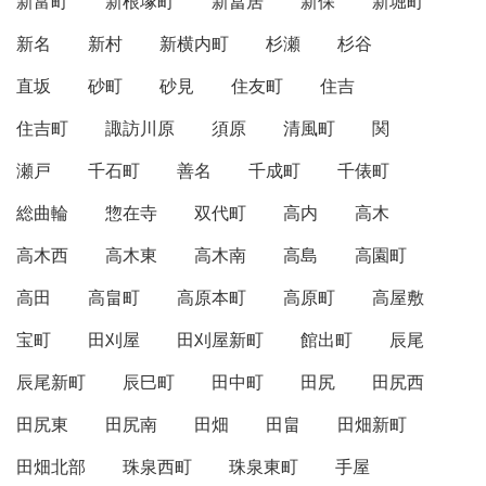
新富町
新根塚町
新冨居
新保
新堀町
新名
新村
新横内町
杉瀬
杉谷
直坂
砂町
砂見
住友町
住吉
住吉町
諏訪川原
須原
清風町
関
瀬戸
千石町
善名
千成町
千俵町
総曲輪
惣在寺
双代町
高内
高木
高木西
高木東
高木南
高島
高園町
高田
高畠町
高原本町
高原町
高屋敷
宝町
田刈屋
田刈屋新町
館出町
辰尾
辰尾新町
辰巳町
田中町
田尻
田尻西
田尻東
田尻南
田畑
田畠
田畑新町
田畑北部
珠泉西町
珠泉東町
手屋