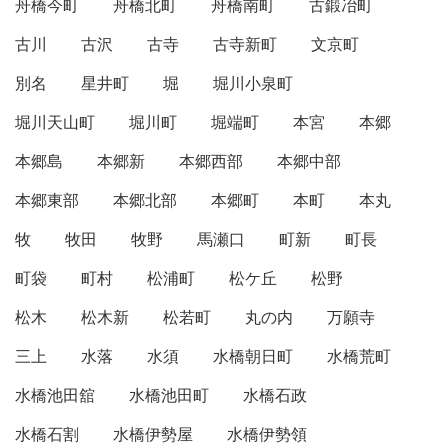
舟橋今町
舟橋北町
舟橋南町
古鍛冶町
古川
古沢
古寺
古寺新町
文京町
別名
星井町
堀
堀川小泉町
堀川天山町
堀川町
堀端町
本宮
本郷
本郷島
本郷新
本郷西部
本郷中部
本郷東部
本郷北部
本郷町
本町
本丸
牧
牧田
牧野
馬瀬口
町新
町長
町袋
町村
松浦町
松ケ丘
松野
松木
松木新
松若町
丸の内
万願寺
三上
水落
水須
水橋朝日町
水橋荒町
水橋池田舘
水橋池田町
水橋石政
水橋石割
水橋伊勢屋
水橋伊勢領