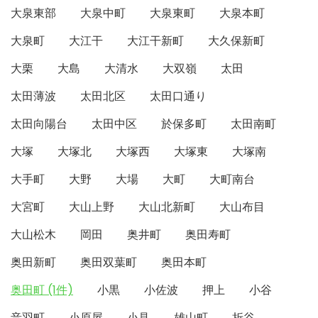
大泉東部
大泉中町
大泉東町
大泉本町
大泉町
大江干
大江干新町
大久保新町
大栗
大島
大清水
大双嶺
太田
太田薄波
太田北区
太田口通り
太田向陽台
太田中区
於保多町
太田南町
大塚
大塚北
大塚西
大塚東
大塚南
大手町
大野
大場
大町
大町南台
大宮町
大山上野
大山北新町
大山布目
大山松木
岡田
奥井町
奥田寿町
奥田新町
奥田双葉町
奥田本町
奥田町 (1件)
小黒
小佐波
押上
小谷
音羽町
小原屋
小見
雄山町
折谷