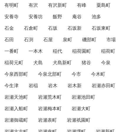
有明町
有沢
有沢新町
有峰
粟島町
安養寺
安養坊
飯野
庵谷
池多
石金
石倉町
石坂
石坂新
石坂東町
石田
石渕
石屋
泉町
磯部町
市場
一番町
一本木
稲代
稲荷園町
稲荷町
稲荷元町
犬島
犬島新町
猪谷
今泉
今泉西部町
今泉北部町
今市
今木町
今生津
岩稲
岩木
岩木新
岩瀬赤田町
岩瀬天池町
岩瀬荒木町
岩瀬池田町
岩瀬入船町
岩瀬梅本町
岩瀬大町
岩瀬御蔵町
岩瀬表町
岩瀬祇園町
岩瀬古志町
岩瀬幸町
岩瀬堺町
岩瀬新町