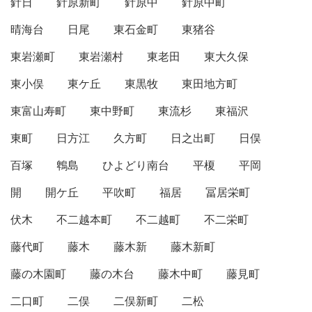
針日
針原新町
針原中
針原中町
晴海台
日尾
東石金町
東猪谷
東岩瀬町
東岩瀬村
東老田
東大久保
東小俣
東ケ丘
東黒牧
東田地方町
東富山寿町
東中野町
東流杉
東福沢
東町
日方江
久方町
日之出町
日俣
百塚
鵯島
ひよどり南台
平榎
平岡
開
開ケ丘
平吹町
福居
冨居栄町
伏木
不二越本町
不二越町
不二栄町
藤代町
藤木
藤木新
藤木新町
藤の木園町
藤の木台
藤木中町
藤見町
二口町
二俣
二俣新町
二松