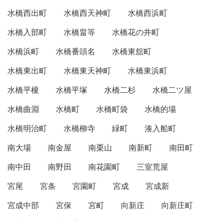
水橋西出町
水橋西天神町
水橋西浜町
水橋入部町
水橋畠等
水橋花の井町
水橋浜町
水橋番頭名
水橋東舘町
水橋東出町
水橋東天神町
水橋東浜町
水橋平榎
水橋平塚
水橋二杉
水橋二ツ屋
水橋曲淵
水橋町
水橋町袋
水橋的場
水橋明治町
水橋柳寺
緑町
湊入船町
南大場
南金屋
南栗山
南新町
南田町
南中田
南野田
南花園町
三室荒屋
宮尾
宮条
宮園町
宮成
宮成新
宮成中部
宮保
宮町
向新庄
向新庄町