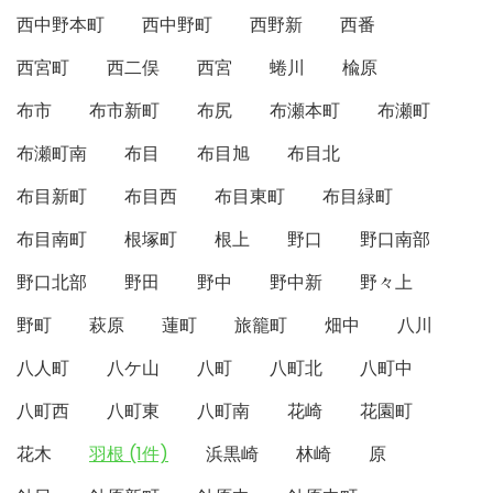
西中野本町
西中野町
西野新
西番
西宮町
西二俣
西宮
蜷川
楡原
布市
布市新町
布尻
布瀬本町
布瀬町
布瀬町南
布目
布目旭
布目北
布目新町
布目西
布目東町
布目緑町
布目南町
根塚町
根上
野口
野口南部
野口北部
野田
野中
野中新
野々上
野町
萩原
蓮町
旅籠町
畑中
八川
八人町
八ケ山
八町
八町北
八町中
八町西
八町東
八町南
花崎
花園町
花木
羽根 (1件)
浜黒崎
林崎
原