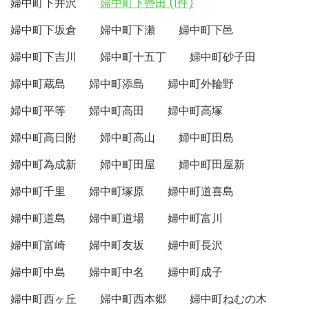
婦中町下井沢
婦中町下轡田 (1件)
婦中町下坂倉
婦中町下瀬
婦中町下邑
婦中町下吉川
婦中町十五丁
婦中町砂子田
婦中町蔵島
婦中町添島
婦中町外輪野
婦中町平等
婦中町高田
婦中町高塚
婦中町高日附
婦中町高山
婦中町田島
婦中町為成新
婦中町田屋
婦中町田屋新
婦中町千里
婦中町塚原
婦中町道喜島
婦中町道島
婦中町道場
婦中町富川
婦中町富崎
婦中町友坂
婦中町長沢
婦中町中島
婦中町中名
婦中町成子
婦中町西ヶ丘
婦中町西本郷
婦中町ねむの木