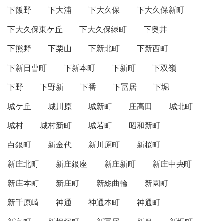
下飯野
下大浦
下大久保
下大久保新町
下大久保東ケ丘
下大久保緑町
下奥井
下熊野
下栗山
下新北町
下新西町
下新日曹町
下新本町
下新町
下双嶺
下野
下野新
下番
下冨居
下堀
城ケ丘
城川原
城新町
庄高田
城北町
城村
城村新町
城若町
昭和新町
白銀町
新金代
新川原町
新桜町
新庄北町
新庄銀座
新庄新町
新庄中央町
新庄本町
新庄町
新総曲輪
新園町
新千原崎
神通
神通本町
神通町