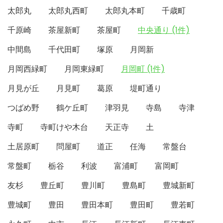
太郎丸
太郎丸西町
太郎丸本町
千歳町
千原崎
茶屋新町
茶屋町
中央通り (1件)
中間島
千代田町
塚原
月岡新
月岡西緑町
月岡東緑町
月岡町 (1件)
月見が丘
月見町
葛原
堤町通り
つばめ野
鶴ケ丘町
津羽見
寺島
寺津
寺町
寺町けや木台
天正寺
土
土居原町
問屋町
道正
任海
常盤台
常盤町
栃谷
利波
富浦町
富岡町
友杉
豊丘町
豊川町
豊島町
豊城新町
豊城町
豊田
豊田本町
豊田町
豊若町