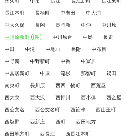
永久町
中市
長江
長江新町
長江東町
長江本町
長柄町
中老田
中大浦
中大久保
長岡
長岡新
中沖
中川原
中川原新町 (1件)
中川原台
中島
長走
中田
中滝
中地山
長附
中布目
中野新
中野新町
中番
中冨居
中冨居新町
中屋
流杉
那智町
鍋田
南央町
長川原
西四十物町
西荒屋
西大泉
西大沢
西押川
西小俣
西金屋
西公文名
西公文名町
西笹津
西山王町
西塩野
西新庄
西町
西田地方
西田地方町
西長江
西長江本町