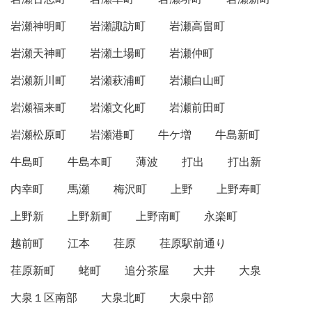
岩瀬神明町
岩瀬諏訪町
岩瀬高畠町
岩瀬天神町
岩瀬土場町
岩瀬仲町
岩瀬新川町
岩瀬萩浦町
岩瀬白山町
岩瀬福来町
岩瀬文化町
岩瀬前田町
岩瀬松原町
岩瀬港町
牛ケ増
牛島新町
牛島町
牛島本町
薄波
打出
打出新
内幸町
馬瀬
梅沢町
上野
上野寿町
上野新
上野新町
上野南町
永楽町
越前町
江本
荏原
荏原駅前通り
荏原新町
蛯町
追分茶屋
大井
大泉
大泉１区南部
大泉北町
大泉中部