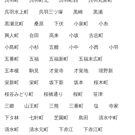
呉羽町
呉羽町北
呉羽町西
呉羽丸富町
呉羽水上町
呉羽三ツ塚
黒崎
黒瀬
黒瀬北町
桑原
下伏
小泉町
小糸
興人町
合田
高来
小坂
古志町
小島町
小杉
五艘
小中
小西
小羽
五番町
五福
五福新町
五福末広町
五本榎
駒見
才覚寺
才覚地
境野新
栄新町
栄町
坂下新
坂本
桜木町
桜谷みどり町
桜橋通り
桜町
笹津
三郷
山王町
三熊
三番町
塩
寺家
下タ林
七軒町
芝園町
島田
清水中町
清水町
清水元町
下赤江
下赤江町