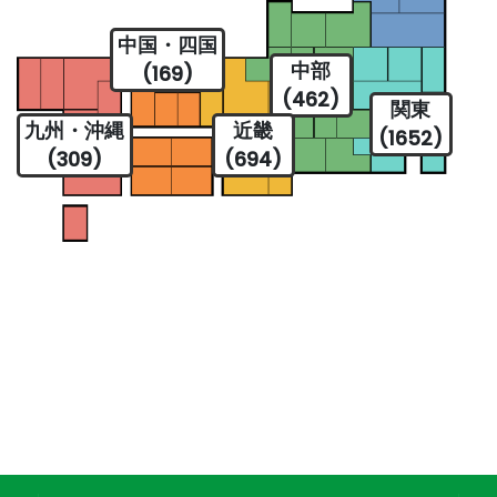
中国・四国
中部
(169)
(462)
関東
九州・沖縄
近畿
(1652)
(309)
(694)