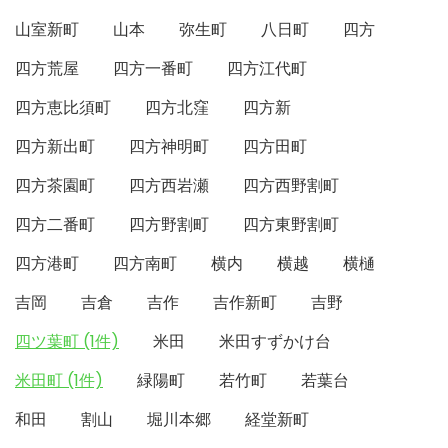
山室新町
山本
弥生町
八日町
四方
四方荒屋
四方一番町
四方江代町
四方恵比須町
四方北窪
四方新
四方新出町
四方神明町
四方田町
四方茶園町
四方西岩瀬
四方西野割町
四方二番町
四方野割町
四方東野割町
四方港町
四方南町
横内
横越
横樋
吉岡
吉倉
吉作
吉作新町
吉野
四ツ葉町 (1件)
米田
米田すずかけ台
米田町 (1件)
緑陽町
若竹町
若葉台
和田
割山
堀川本郷
経堂新町