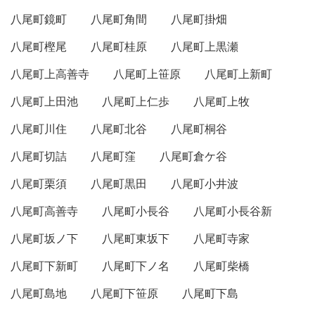
八尾町鏡町
八尾町角間
八尾町掛畑
八尾町樫尾
八尾町桂原
八尾町上黒瀬
八尾町上高善寺
八尾町上笹原
八尾町上新町
八尾町上田池
八尾町上仁歩
八尾町上牧
八尾町川住
八尾町北谷
八尾町桐谷
八尾町切詰
八尾町窪
八尾町倉ケ谷
八尾町栗須
八尾町黒田
八尾町小井波
八尾町高善寺
八尾町小長谷
八尾町小長谷新
八尾町坂ノ下
八尾町東坂下
八尾町寺家
八尾町下新町
八尾町下ノ名
八尾町柴橋
八尾町島地
八尾町下笹原
八尾町下島