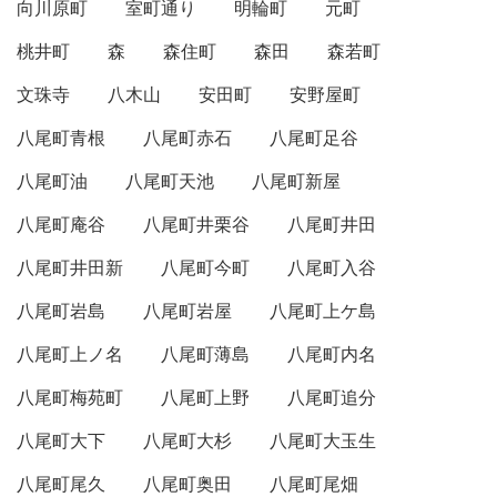
向川原町
室町通り
明輪町
元町
桃井町
森
森住町
森田
森若町
文珠寺
八木山
安田町
安野屋町
八尾町青根
八尾町赤石
八尾町足谷
八尾町油
八尾町天池
八尾町新屋
八尾町庵谷
八尾町井栗谷
八尾町井田
八尾町井田新
八尾町今町
八尾町入谷
八尾町岩島
八尾町岩屋
八尾町上ケ島
八尾町上ノ名
八尾町薄島
八尾町内名
八尾町梅苑町
八尾町上野
八尾町追分
八尾町大下
八尾町大杉
八尾町大玉生
八尾町尾久
八尾町奥田
八尾町尾畑