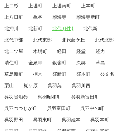
上二杉
上堀町
上堀南町
上本町
上八日町
亀谷
願海寺
願海寺新町
北押川
北新町
北代 (1件)
北代新
北代中部
北代東部
北代藤ケ丘
北代北部
北二ツ屋
木場町
経田
経堂
経力
清住町
金泉寺
銀嶺町
久郷
草島
草島新町
楠木
窪新町
窪本町
公文名
栗山
楜ケ原
呉羽苑
呉羽川西
呉羽貴船巻
呉羽昭和町
呉羽新富田町
呉羽つつじが丘
呉羽富田町
呉羽中の町
呉羽野田
呉羽東町
呉羽姫本
呉羽本町