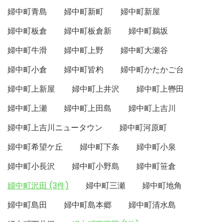
婦中町青島
婦中町新町
婦中町新屋
婦中町板倉
婦中町板倉新
婦中町鵜坂
婦中町牛滑
婦中町上野
婦中町大瀬谷
婦中町小倉
婦中町皆杓
婦中町かたかご台
婦中町上新屋
婦中町上井沢
婦中町上轡田
婦中町上瀬
婦中町上田島
婦中町上吉川
婦中町上吉川ニュータウン
婦中町河原町
婦中町希望ケ丘
婦中町下条
婦中町小泉
婦中町小長沢
婦中町小野島
婦中町笹倉
婦中町沢田 (3件)
婦中町三瀬
婦中町地角
婦中町島田
婦中町島本郷
婦中町清水島