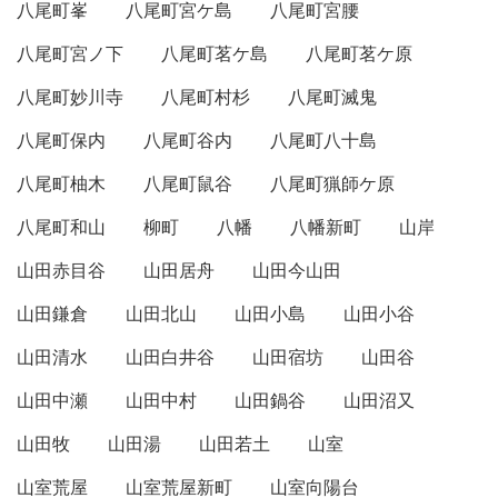
八尾町峯
八尾町宮ケ島
八尾町宮腰
八尾町宮ノ下
八尾町茗ケ島
八尾町茗ケ原
八尾町妙川寺
八尾町村杉
八尾町滅鬼
八尾町保内
八尾町谷内
八尾町八十島
八尾町柚木
八尾町鼠谷
八尾町猟師ケ原
八尾町和山
柳町
八幡
八幡新町
山岸
山田赤目谷
山田居舟
山田今山田
山田鎌倉
山田北山
山田小島
山田小谷
山田清水
山田白井谷
山田宿坊
山田谷
山田中瀬
山田中村
山田鍋谷
山田沼又
山田牧
山田湯
山田若土
山室
山室荒屋
山室荒屋新町
山室向陽台