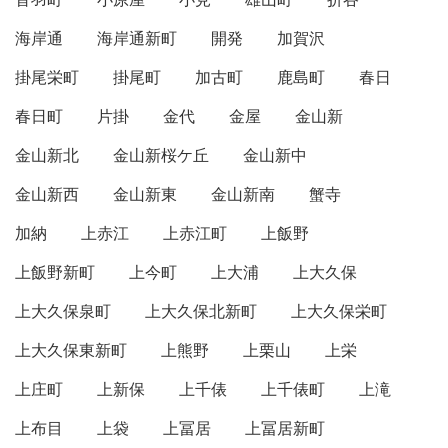
海岸通
海岸通新町
開発
加賀沢
掛尾栄町
掛尾町
加古町
鹿島町
春日
春日町
片掛
金代
金屋
金山新
金山新北
金山新桜ケ丘
金山新中
金山新西
金山新東
金山新南
蟹寺
加納
上赤江
上赤江町
上飯野
上飯野新町
上今町
上大浦
上大久保
上大久保泉町
上大久保北新町
上大久保栄町
上大久保東新町
上熊野
上栗山
上栄
上庄町
上新保
上千俵
上千俵町
上滝
上布目
上袋
上冨居
上冨居新町