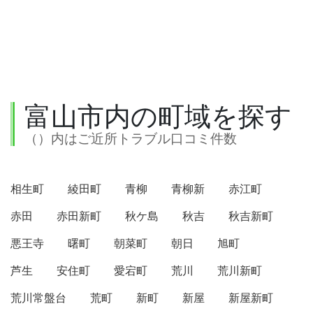
富山市内の町域を探す
（）内はご近所トラブル口コミ件数
相生町
綾田町
青柳
青柳新
赤江町
赤田
赤田新町
秋ケ島
秋吉
秋吉新町
悪王寺
曙町
朝菜町
朝日
旭町
芦生
安住町
愛宕町
荒川
荒川新町
荒川常盤台
荒町
新町
新屋
新屋新町