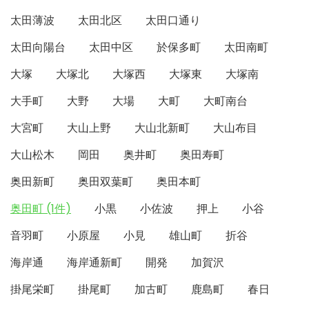
太田薄波
太田北区
太田口通り
太田向陽台
太田中区
於保多町
太田南町
大塚
大塚北
大塚西
大塚東
大塚南
大手町
大野
大場
大町
大町南台
大宮町
大山上野
大山北新町
大山布目
大山松木
岡田
奥井町
奥田寿町
奥田新町
奥田双葉町
奥田本町
奥田町 (1件)
小黒
小佐波
押上
小谷
音羽町
小原屋
小見
雄山町
折谷
海岸通
海岸通新町
開発
加賀沢
掛尾栄町
掛尾町
加古町
鹿島町
春日