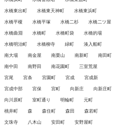
水橋東出町
水橋東天神町
水橋東浜町
水橋平榎
水橋平塚
水橋二杉
水橋二ツ屋
水橋曲淵
水橋町
水橋町袋
水橋的場
水橋明治町
水橋柳寺
緑町
湊入船町
南大場
南金屋
南栗山
南新町
南田町
南中田
南野田
南花園町
三室荒屋
宮尾
宮条
宮園町
宮成
宮成新
宮成中部
宮保
宮町
向新庄
向新庄町
向川原町
室町通り
明輪町
元町
桃井町
森
森住町
森田
森若町
文珠寺
八木山
安田町
安野屋町