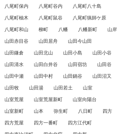
八尾町保内
八尾町谷内
八尾町八十島
八尾町柚木
八尾町鼠谷
八尾町猟師ケ原
八尾町和山
柳町
八幡
八幡新町
山岸
山田赤目谷
山田居舟
山田今山田
山田鎌倉
山田北山
山田小島
山田小谷
山田清水
山田白井谷
山田宿坊
山田谷
山田中瀬
山田中村
山田鍋谷
山田沼又
山田牧
山田湯
山田若土
山室
山室荒屋
山室荒屋新町
山室向陽台
山室新町
山本
弥生町
八日町
四方
四方荒屋
四方一番町
四方江代町