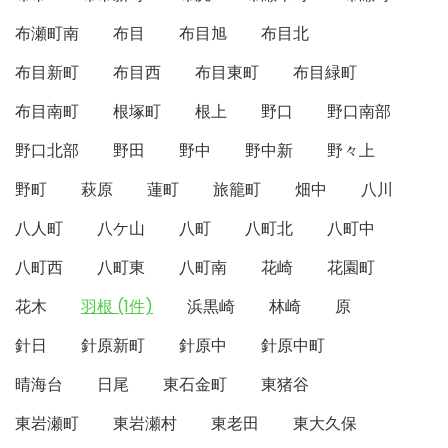
布瀬町南
布目
布目旭
布目北
布目新町
布目西
布目東町
布目緑町
布目南町
根塚町
根上
野口
野口南部
野口北部
野田
野中
野中新
野々上
野町
萩原
蓮町
旅籠町
畑中
八川
八人町
八ケ山
八町
八町北
八町中
八町西
八町東
八町南
花崎
花園町
花木
羽根 (1件)
浜黒崎
林崎
原
針日
針原新町
針原中
針原中町
晴海台
日尾
東石金町
東猪谷
東岩瀬町
東岩瀬村
東老田
東大久保