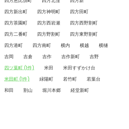
四方恵比須町
四方北窪
四方新
四方新出町
四方神明町
四方田町
四方茶園町
四方西岩瀬
四方西野割町
四方二番町
四方野割町
四方東野割町
四方港町
四方南町
横内
横越
横樋
吉岡
吉倉
吉作
吉作新町
吉野
四ツ葉町 (1件)
米田
米田すずかけ台
米田町 (1件)
緑陽町
若竹町
若葉台
和田
割山
堀川本郷
経堂新町