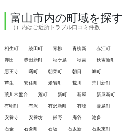
富山市内の町域を探す
（）内はご近所トラブル口コミ件数
相生町
綾田町
青柳
青柳新
赤江町
赤田
赤田新町
秋ケ島
秋吉
秋吉新町
悪王寺
曙町
朝菜町
朝日
旭町
芦生
安住町
愛宕町
荒川
荒川新町
荒川常盤台
荒町
新町
新屋
新屋新町
有明町
有沢
有沢新町
有峰
粟島町
安養寺
安養坊
飯野
庵谷
池多
石金
石倉町
石坂
石坂新
石坂東町