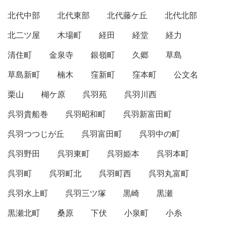
北代中部
北代東部
北代藤ケ丘
北代北部
北二ツ屋
木場町
経田
経堂
経力
清住町
金泉寺
銀嶺町
久郷
草島
草島新町
楠木
窪新町
窪本町
公文名
栗山
楜ケ原
呉羽苑
呉羽川西
呉羽貴船巻
呉羽昭和町
呉羽新富田町
呉羽つつじが丘
呉羽富田町
呉羽中の町
呉羽野田
呉羽東町
呉羽姫本
呉羽本町
呉羽町
呉羽町北
呉羽町西
呉羽丸富町
呉羽水上町
呉羽三ツ塚
黒崎
黒瀬
黒瀬北町
桑原
下伏
小泉町
小糸