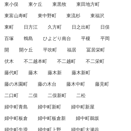
東小俣
東ケ丘
東黒牧
東田地方町
東富山寿町
東中野町
東流杉
東福沢
東町
日方江
久方町
日之出町
日俣
百塚
鵯島
ひよどり南台
平榎
平岡
開
開ケ丘
平吹町
福居
冨居栄町
伏木
不二越本町
不二越町
不二栄町
藤代町
藤木
藤木新
藤木新町
藤の木園町
藤の木台
藤木中町
藤見町
二口町
二俣
二俣新町
二松
婦中町青島
婦中町新町
婦中町新屋
婦中町板倉
婦中町板倉新
婦中町鵜坂
婦中町牛滑
婦中町上野
婦中町大瀬谷