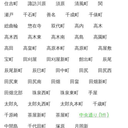
住吉町
諏訪川原
須原
清風町
関
瀬戸
千石町
善名
千成町
千俵町
総曲輪
惣在寺
双代町
高内
高木
高木西
高木東
高木南
高島
高園町
高田
高畠町
高原本町
高原町
高屋敷
宝町
田刈屋
田刈屋新町
館出町
辰尾
辰尾新町
辰巳町
田中町
田尻
田尻西
田尻東
田尻南
田畑
田畠
田畑新町
田畑北部
珠泉西町
珠泉東町
手屋
太郎丸
太郎丸西町
太郎丸本町
千歳町
千原崎
茶屋新町
茶屋町
中央通り (1件)
中間島
千代田町
塚原
月岡新