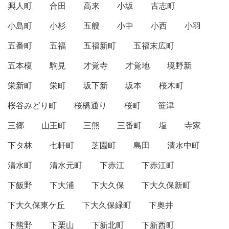
興人町
合田
高来
小坂
古志町
小島町
小杉
五艘
小中
小西
小羽
五番町
五福
五福新町
五福末広町
五本榎
駒見
才覚寺
才覚地
境野新
栄新町
栄町
坂下新
坂本
桜木町
桜谷みどり町
桜橋通り
桜町
笹津
三郷
山王町
三熊
三番町
塩
寺家
下タ林
七軒町
芝園町
島田
清水中町
清水町
清水元町
下赤江
下赤江町
下飯野
下大浦
下大久保
下大久保新町
下大久保東ケ丘
下大久保緑町
下奥井
下熊野
下栗山
下新北町
下新西町