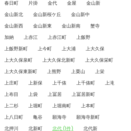
春日町
片掛
金代
金屋
金山新
金山新北
金山新桜ケ丘
金山新中
金山新西
金山新東
金山新南
蟹寺
加納
上赤江
上赤江町
上飯野
上飯野新町
上今町
上大浦
上大久保
上大久保泉町
上大久保北新町
上大久保栄町
上大久保東新町
上熊野
上栗山
上栄
上庄町
上新保
上千俵
上千俵町
上滝
上布目
上袋
上冨居
上冨居新町
上二杉
上堀町
上堀南町
上本町
上八日町
亀谷
願海寺
願海寺新町
北押川
北新町
北代 (1件)
北代新