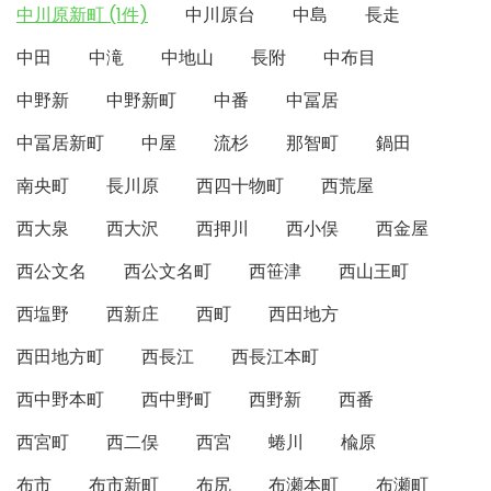
中川原新町 (1件)
中川原台
中島
長走
中田
中滝
中地山
長附
中布目
中野新
中野新町
中番
中冨居
中冨居新町
中屋
流杉
那智町
鍋田
南央町
長川原
西四十物町
西荒屋
西大泉
西大沢
西押川
西小俣
西金屋
西公文名
西公文名町
西笹津
西山王町
西塩野
西新庄
西町
西田地方
西田地方町
西長江
西長江本町
西中野本町
西中野町
西野新
西番
西宮町
西二俣
西宮
蜷川
楡原
布市
布市新町
布尻
布瀬本町
布瀬町