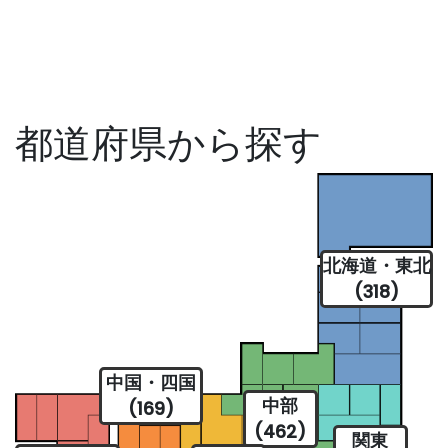
都道府県から探す
北海道・東北
(318)
中国・四国
中部
(169)
(462)
関東