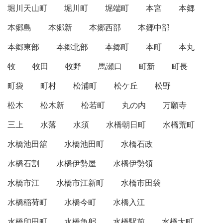
堀川天山町
堀川町
堀端町
本宮
本郷
本郷島
本郷新
本郷西部
本郷中部
本郷東部
本郷北部
本郷町
本町
本丸
牧
牧田
牧野
馬瀬口
町新
町長
町袋
町村
松浦町
松ケ丘
松野
松木
松木新
松若町
丸の内
万願寺
三上
水落
水須
水橋朝日町
水橋荒町
水橋池田舘
水橋池田町
水橋石政
水橋石割
水橋伊勢屋
水橋伊勢領
水橋市江
水橋市江新町
水橋市田袋
水橋稲荷町
水橋今町
水橋入江
水橋印田町
水橋魚躬
水橋駅前
水橋大町