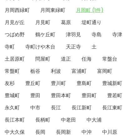
月岡西緑町
月岡東緑町
月岡町 (1件)
月見が丘
月見町
葛原
堤町通り
つばめ野
鶴ケ丘町
津羽見
寺島
寺津
寺町
寺町けや木台
天正寺
土
土居原町
問屋町
道正
任海
常盤台
常盤町
栃谷
利波
富浦町
富岡町
友杉
豊丘町
豊川町
豊島町
豊城新町
豊城町
豊田
豊田本町
豊田町
豊若町
永久町
中市
長江
長江新町
長江東町
長江本町
長柄町
中老田
中大浦
中大久保
長岡
長岡新
中沖
中川原