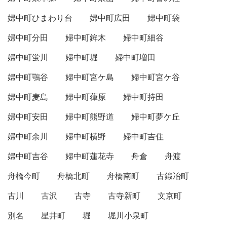
婦中町ひまわり台
婦中町広田
婦中町袋
婦中町分田
婦中町鉾木
婦中町細谷
婦中町蛍川
婦中町堀
婦中町増田
婦中町鶚谷
婦中町宮ケ島
婦中町宮ケ谷
婦中町麦島
婦中町葎原
婦中町持田
婦中町安田
婦中町熊野道
婦中町夢ケ丘
婦中町余川
婦中町横野
婦中町吉住
婦中町吉谷
婦中町蓮花寺
舟倉
舟渡
舟橋今町
舟橋北町
舟橋南町
古鍛冶町
古川
古沢
古寺
古寺新町
文京町
別名
星井町
堀
堀川小泉町