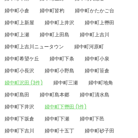
婦中町小倉
婦中町皆杓
婦中町かたかご台
婦中町上新屋
婦中町上井沢
婦中町上轡田
婦中町上瀬
婦中町上田島
婦中町上吉川
婦中町上吉川ニュータウン
婦中町河原町
婦中町希望ケ丘
婦中町下条
婦中町小泉
婦中町小長沢
婦中町小野島
婦中町笹倉
婦中町沢田 (3件)
婦中町三瀬
婦中町地角
婦中町島田
婦中町島本郷
婦中町清水島
婦中町下井沢
婦中町下轡田 (1件)
婦中町下坂倉
婦中町下瀬
婦中町下邑
婦中町下吉川
婦中町十五丁
婦中町砂子田