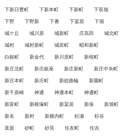
下新日曹町
下新本町
下新町
下双嶺
下野
下野新
下番
下冨居
下堀
城ケ丘
城川原
城新町
庄高田
城北町
城村
城村新町
城若町
昭和新町
白銀町
新金代
新川原町
新桜町
新庄北町
新庄銀座
新庄新町
新庄中央町
新庄本町
新庄町
新総曲輪
新園町
新千原崎
神通
神通本町
神通町
新富町
新根塚町
新冨居
新保
新堀町
新名
新村
新横内町
杉瀬
杉谷
直坂
砂町
砂見
住友町
住吉