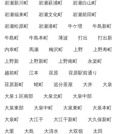
岩瀬新川町
岩瀬萩浦町
岩瀬白山町
岩瀬福来町
岩瀬文化町
岩瀬前田町
岩瀬松原町
岩瀬港町
牛ケ増
牛島新町
牛島町
牛島本町
薄波
打出
打出新
内幸町
馬瀬
梅沢町
上野
上野寿町
上野新
上野新町
上野南町
永楽町
越前町
江本
荏原
荏原駅前通り
荏原新町
蛯町
追分茶屋
大井
大泉
大泉１区南部
大泉北町
大泉中部
大泉東部
大泉中町
大泉東町
大泉本町
大泉町
大江干
大江干新町
大久保新町
大栗
大島
大清水
大双嶺
太田